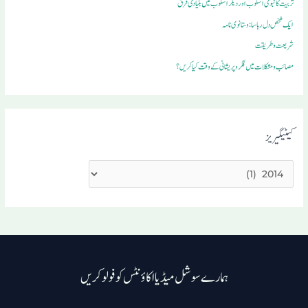
تربیت کا نبوی اسلوب اور دیگر اسلوب میں بنیادی فرق
ایک شخص دل ربا سا: وستانوی نامہ
شریعت وطریقت
مصائب ومشکلات میں فکروپریشانی کے وقت کیا کریں؟
کیٹیگیریز
ہمارے سوشل میڈیا اکاؤنٹس کو فولو کریں