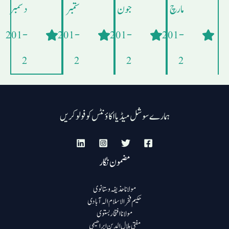
مارچ
جون
ستمبر
دسمبر
- 201
- 201
- 201
- 201
2
2
2
2
ہمارے سوشل میڈیا اکاؤنٹس کو فولو کریں
مضمون نگار
مولانا حذیفہ وستانوی
حکیم فخرالاسلام الہ آبادی
مولانا افتخار بستوی
مفتی ہلال الدین ابراھیمی