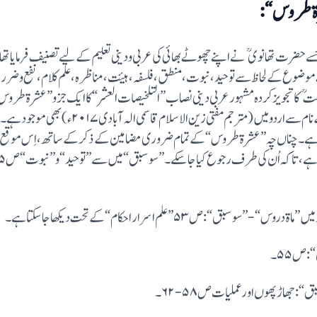
حکیم الامت کی ایک کتاب ”ماة دروس“ہے،جسے حضرت تھانوی نے اپنے چھوٹے بھائی کی عربی و دینی تعلیم کے 
موضوع کے لحاظ سے توحید ،نبوت،منطق،فلسفہ،ہیئت،مناظرہ،علم کلام،نفع و ضرر پہ
تذکرہ ہے۔کم فرصت والوں کے لیے حکیم الامت کاتجویز کردہ مشہورعربی دینی نصاب ”التلخیصات العشر“کا 
تلخیص ہے۔کتاب”ماة دروس“،”سو سبق“کے نام سے ارد
 ۔چناں چہ ”عشرة طروس“کے تمام ضروری مضامین کے ذکر کے ساتھ،اِس موقع پر 