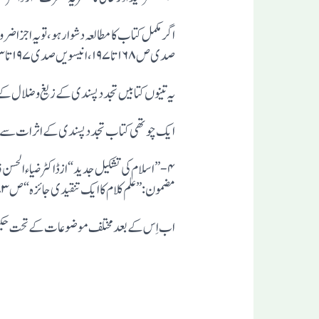
صدی ص۱۶۸تا۱۹۷،انیسویں صدی۱۹۷تا۲۱۳،بیسویں صدی ص۲۱۳تاص۲۲۲،۳۱۴ ۔باب ششم:”سر سید اور حالی کا نظریہٴ فطرت“ص۲۵۵تا۳۱۴۔
یہ تینوں کتابیں تجدد پسندی کے زیغ و ضلال کے
ایک چوتھی کتاب تجدد پسندی کے اثرات سے مس
مضمون : ”علم کلام کا ایک تنقیدی جائزہ“ص۱۷۳تا ۱۸۵،ازمحمد عبد الحق الانصای ص۷۷۱،۴۸۱ سن اِشاعت ۵۸۹۱)
اب اِس کے بعدمختلف موضوعات کے تحت حکیم 