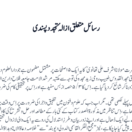
رسائل متعلق ازالہٴ تجدد پسندی
فتی مجد القدوس خبیب رومی زید مجدہ کی توجہ سے مکتبہ مرشدالامت جامعہ فلاح دارین ال
 مفید ہے اور اِس پر تحقیقی کام کی ضرورت ہے اور ہو بھی رہا ہے۔
ال پہلے لکھی تھی۔مگر اب جب کہ علوم و فنون میں تطبیق واجراکی ضرورت پر اِس وقت
رکھا ہے،اِس تناظر میں مذکورة الصدر کتاب کے کئی بارکے مطالعہ اور حل وتشریح کی کا
یے ایک ڈھال ہے اور اپنے زور بیان و طرزِ استدلال کی رو سے یہ ایک والی لازوال تح
یش کیا جا چکا ہے ،نیز”مجمع الفکر القاسمی الدولی دیوبند“سے ”خلاصہ دعاة الامة وہداة 