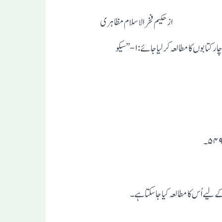
ازحکیم فخرالاسلام مظاہری
حکیم الامت حضرت تھانویکی فکری کتابوں کے مطالعہ کے ساتھ مناسب یہ ہے کہ پہلے ایک مرتبہ تجدد پسندی کے حوالے سے اِن چار کتابوں کا مطا لعہ کر لیا جائے:۱-”سیکو