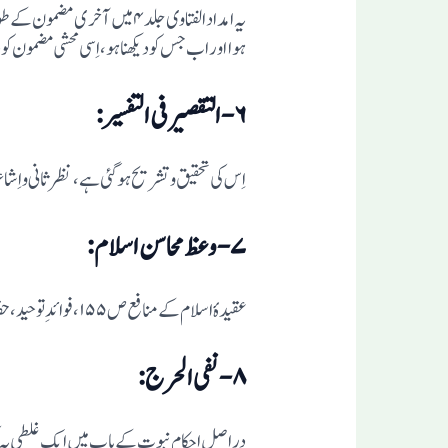
یہ امداد الفتاوی جلد ۴میں آ
ہوااور اب جس کو دیکھنا ہو ،اِسی محشی مضمون 
۶-التقصیر فی التفسیر:
اِ س کی تحقیق وتشریح ہو گئی ہے،نظر ثانی و 
۷-وعظ محاسن اسلام:
عقیدہٴ اسلام کے منافع ص۱۵۵،فوائدِ توحید،حفاظتِ اسلام کے لیے تین عمل۔دینی احکام م میں تنگی نہیں ص۹۶،انگریزی تعلیم اور عربی تعلیم ،دونوں کا موازنہ ص۳۴۳،
۸-نفی الحرج:
در اصل احکام نبوت کے باب میں ایک غلطی یہ کی 