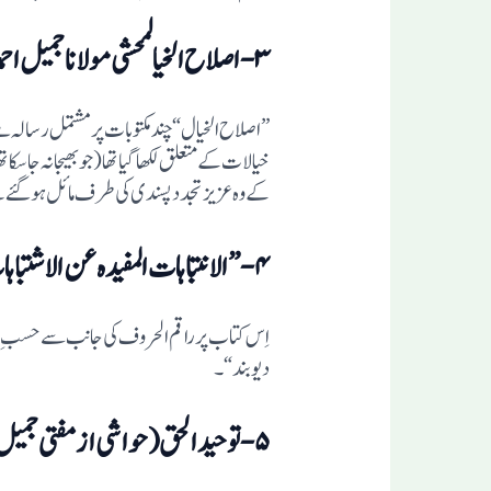
۳-اصلاح الخیالمحشی مولانا جمیل احمد تھانوی:
کے وہ عزیز تجدد پسندی کی طرف مائل ہو گئے ت
۴-”الانتباہات المفیدہ عن الاشتباہا ت الجدیدة“:
اِس کتاب پر راقم الحروف کی جانب سے حسبِ ضرو
دیوبند“۔
۵-توحید الحق(حواشی از مفتی جمیل احمد تھانوی):