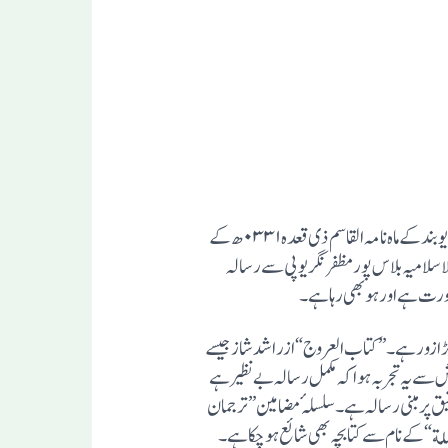
”دعاة الامة و ہداة الملة“نام سے حکیم الامت حضرت مولانا اشرف علی تھانوی کا یہ ایک ۱۵ صفحات پر مشتمل مضمون ہے جودارالعلوم دیوبند کے ماہ نامہ القاسم ذی قعدہ ۰۳۳۱ھ کے
اسلامیہ بلاس پور مظفر نگر یوپی سے رسالہ
 بڑا زور ہے ۔”کتاب العروج“ازراشد شاز جیسے
وش سے یہ تجربہ ہوا کہ مکمل رسالہ بے نظیرہے
قیق پر مبنی رسالہ ہے۔ سلسلہٴ مضامین”ترجمان
الملة“کے نام سے کتابچہ بھی شائع ہوچکا ہے ۔