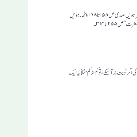
اگر مکمل کتاب کا مطالعہ دشوار ہو،تویہ اجزا ضرور دیکھ لیے جا ئیں:باب پنجم:نشاة ثانیہ اور اصلاح مذہب کی تحریک ص۱۴۸تا۱۵۸،سترہویں صدی ص۱۵۸تا۱۶۸،اٹھارہویں
پر مشتمل ہے ۔مکمل رسالہ کے مطالعہ کی اگر نوبت نہ آسکے،توکم از کم مثلاًیہ ایک