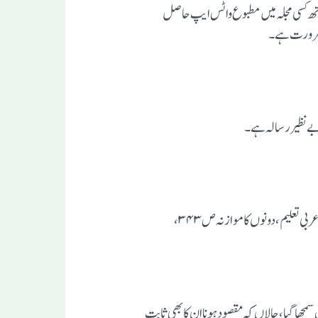
ہ کے ساتھ کسی مجلہ میں مطبوع واٹس ایپ حاصل
کی ضرورت ہے۔
بے نظیر رسالہ ہے۔
مجھا گیا،حالاں کہ مقصود ہونااِن کابھی ثابت