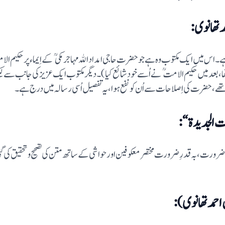
خیالات کے متعلق لکھا گیاتھا(جو بھیجا نہ جا سکا تھا،بعد میں حکیم الامت نے اُسے خود شائع کیا)۔د
ھے،حضرت کی اِصلاحات سے اُن کو نفع ہوا،یہ تفصیل اُسی رسالہ میں درج ہے ۔
رت،بہ قدرِ ضرورت مختصر معکوفین اور حواشی کے ساتھ متن کی تصحیح و تحقیق کی گئی ہ