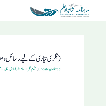
Ski
t
conten
Post
navigation
(فکری تیاری کے لیے رسائل ومض
Uncategorized
,
حکیم فخرالاسام الہ آبادی
,
شاہراہِ علم 