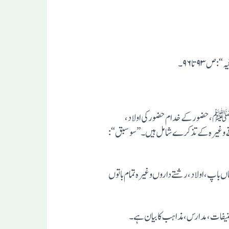
ل اللهﷺ،حضور کے خدام حضور کی اولاد،
رقے وغیرہ کے تذکرے شامل ہیں۔ ”سو سبق“:
باپ ،اولاد،رشتے داروں وغیرہ تمام باتوں