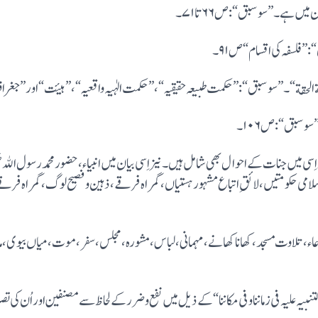
اور اِسی میں جنات کے احوال بھی شامل ہیں۔نیزاِسی بیان میں انبیاء ،حضور محمد رسو
اسلامی حکومتیں،لائقِ اتباع مشہور ہستیاں،گمراہ فرقے،ذہین وفصیح لوگ،گمراہ ف
عاء،تلاوت مسجد،کھاناکھانے ،مہمانی ،لباس،مشورہ،مجلس،سفر،موت،میاں بیوی ،ماں 