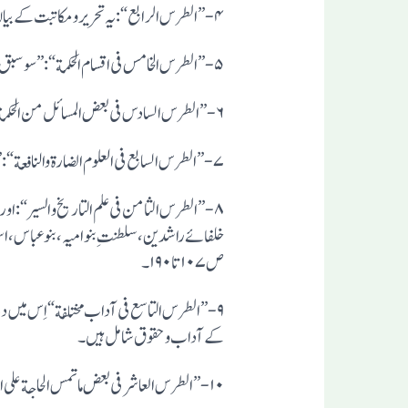
۸ -”الطرس الثامن فی علم التاریخ و السیر“:
خلفائے راشدین،سلطنتِ بنو امیہ،بنو عباس ،
ص۱۰۷تا۱۹۰۔
۹-”الطرس التاسع فی آداب مختلفة“اِس میں د
کے آداب و حقوق شامل ہیں۔