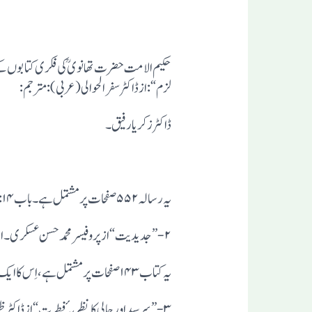
لزم“:از ڈاکٹر سفر الحوالی(عربی):مترجم:
ڈاکٹر زکریا رفیق۔
یہ رسالہ ۵۵۲ صفحات پر مشتمل ہے۔باب ۱۴:اسلامیت کا اِنحراف(داخلی عامل)تا وجودیات کے بجائے علمیات کا عروج ص۳۳۹تا ۵۴۹۔
یہ کتاب ۱۴۳ صفحات پر مشتمل ہے،اِس کا ایک تعارف دس گیارہ صفحات میں راقم الحروف کامرتب کردہ موجود ہے،تقریبِ ذہن کے لیے اُس کا مطالعہ کیا جا سکتا ہے۔