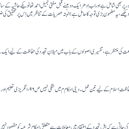
خری مضمون کے طور پر بھی شامل ہے اوراب اِدھر ایک دو مہنے قبل مفتی جمیل احمد تھانویکے حاشی
کو دیکھے ،یہ مضمون بڑی توجہ کا حامل ہے؛البتہ عصریات کے تناظر میں اِس پر تحقیق 
اِشاعت کی منتظر ہے،تفسیری اصولوں کے باب میں میلانِ تجدد کی حفاظت کے لیے ایک 
جاتی ہے کہ اہلِ تجدد کے اعتقاد میں معاملات سے متعلق احکام شرعیہ کو مقصود نہیں س