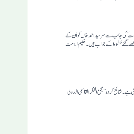
” اصلاح الخیال“ چند مکتوبات پر مشتمل رسالہ ہے۔اس میں ایک مکتو ب وہ ہے جو حضرت حاجی امداد الله مہاجر مکی کے اِیما ء پر حکیم الامت کی جانب سے سر سید احمد خاں کو اُن کے
یگر مکتوب ایک عزیزکی جانب سے لکھے گئے خطوط کے جواب ہیں۔حکیم الامت
ے۔شائع کردہ ”مجمع الفکر القاسمی الدولی