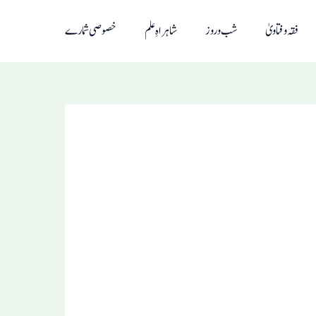
فقہ و فتاویٰ
شب و روز
شاہراہِ علم
خصوصی شمارے