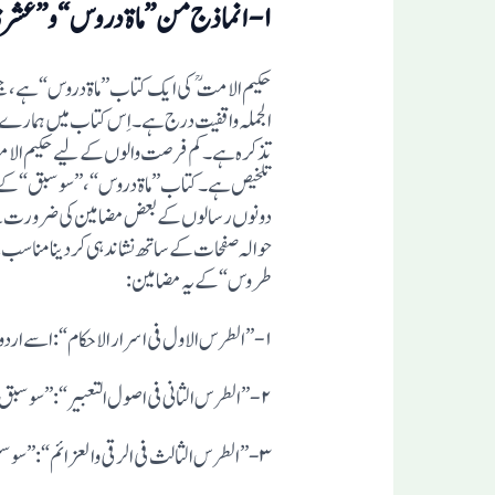
۱-انماذج من”ماة دروس“و”عشرة طروس“:
الجملہ واقفیت درج ہے۔ اِس کتاب میں ہمارے 
دونوں رسالوں کے بعض مضامین کی ضرورت ہے
طروس“کے یہ مضامین: