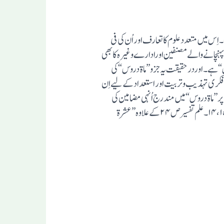
لیے تصنیف فرمایا تھا۔ اِس میں متعددعلوم کا تعارف اور اُن کی فی
نچانے والے مصنفین اورادارے وغیرہ کا بھی
ایک جزو”عشرة طروس“ہے۔اوردرحقیقت یہ جزو”ماةدروس“کی
و میں(مترجم مفتی زین الاسلام قاسمی الہ آبادی ۲۰۱۷ء) بھی موجود ہے ۔فکری تہذیب وتربیت اور استعداد کے لیے اِن
”ماةدروس“میں مندرج اُنہی مضامین کی
حوالہ صفحات کے ساتھ نشاندہی کر دینا مناسب ہے،تاکہ اُن کی طرف رجوع کیا جا سکے۔”سو سبق“میں سے ”توحید“و”نبوت“ص۱۴،۱۵۔علم تفسیر ص۲۴کے علاوہ ”عشرة