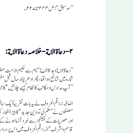
”سو سبق“: ص۲۴۴تا۲۲۷۔
۲-دعاة الامة -خلاصہ دعاة الامة:
شمارہ میں شائع ہوا تھا،پھرادھر چند سال قبل م
”آپ مدارس ومکاتب کا نظام کیسے چلائیں“کا جزو بنا کر شائع کر دیا گیا ہے۔اِس کا ۵/۳حصہ از بس
اضافہ :راقم الحروف نے یہ بات تقریباً ایک س
مصنفوں نے ”علم کی تدوینِ جدید“کا بیڑا اُٹھا 
اور عصریات کے چیلنجز سے نبرد آزما ہونے کے ل
قاسم و اشرف“ ازراقم الحروف میں اِس پر دراسہ پ