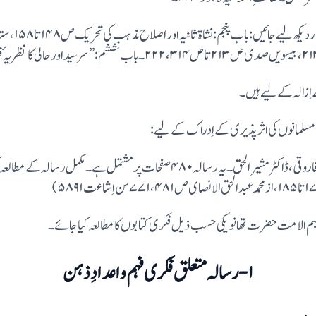
 اِزالہ کے لیے ہیں۔
لمانوں کی اثر پذیری کے اِدراک کے لیے :
۴-”اسلام کی تشکیل جدید“ازڈاکٹر ضیاء الحسن فاروقی،ڈاکٹر مشیر الحق۔یہ رسالہ ۴۸۰ صفحات 
الامت حضرت تھانویکی حسب ذیل فکری کتابوں کا مطالعہ کیا جا ئے۔
۱-رسالہ متعلق فکری فہم و اعدادِذہن