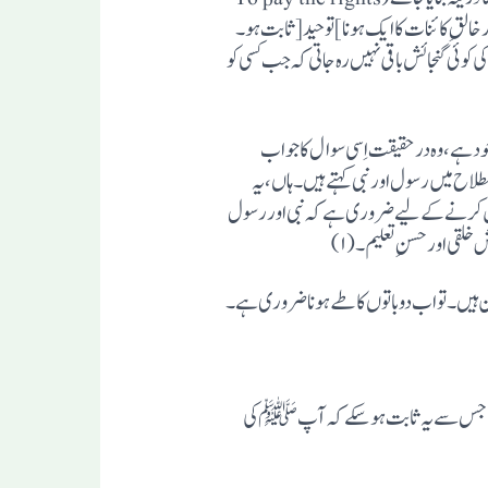
 خالق ہونا اور خالقِ کائنات کا ایک ہونا]توحید [ ثابت ہو۔
ید“کے ثابت ہو جا نے کے بعدمنطقی طور پر(logically)اِس بات سے اِنکار کی کوئی گنجائش باقی نہیں رہ جا تی کہ جب کسی کو
وجود ہے،وہ در حقیقت اِسی سوال کا جواب
لاح میں رسول اور نبی کہتے ہیں۔ہاں ،یہ
حاصل کرنے کے لیے ضروری ہے کہ نبی اور رسول
 ہیں۔تواب دو باتوں کا طے ہو نا ضروری ہے۔
ی ہے، جس سے یہ ثابت ہو سکے کہ آپ ﷺ کی