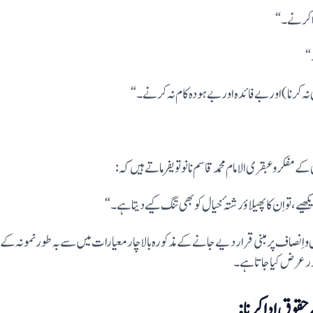
کھیے، تو اِن کا پھیلاوٴ رشتہٴ خیال کو بھی تنگ کیے دیتا ہے۔“
ر عرض کیا جا تا ہے۔