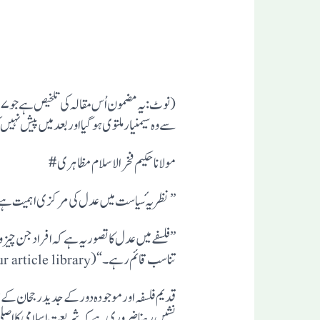
سے وہ سیمنیار ملتوی ہوگیا اور بعد میں پیش نہیں ک
مولانا حکیم فخرالاسلام مظاہری#
”نظریہٴ سیاست میں عدل کی مرکزی اہمیت ہے۔یہ
”فلسفے میں عدل کا تصور یہ ہے کہ افراد جن چیز
تناسب قائم رہے۔“(Speech on justice…..your article library)،(Justice/ Social concept/Britanica.com)
قدیم فلسفہ اور موجودہ دورکے جدید رجحان کے ز