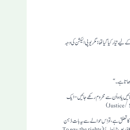
ں پیش کرنے کے لیے تیار کیا گیا تھا؛مگریوپی الیکشن کی وجہ
اتا ہے۔ “
ائیں یا وہ اُن سے محروم رکھے جائیں- ایک
ور کا تعلق ہے،تواِس حوالے سے یہ بات ذہن
نشیں رہنا ضروری ہے کہ شریعت ِ اسلامی کا اصلی مقصد خالق اور مخلوق کے حقوق کی ادئیگی ہے ،اِس حیثیت سے کہ اُسے رضائے الٰہی کا ذریعہ بنا یا جائے(To pay the rights