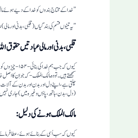
” خدا کے محتاج بندوں کو خدا کے دیے ہوئے مال
”یہ تینوں قسم کی بندگیاں( قلبی ،بدنی ا ور مال
قلبی،بدنی اور مالی عبادتیں حقوق ال
کیوں کہ جب ہم
سمجھتے ہیں۔تو وہ مالک الملک -کہ جو اِن کا اصل 
چلتی ہے،اپنے دل اور بدن اور بدن کے آلات: ہ
( دل ، بدن ، ہاتھ، پاوٴں وغیرہ میں) جاری نہ
مالک الملک ہونے کی دلیل:
کیوں کہ سب اُسی کے بنائے ہوئے، عطا فرمائے 