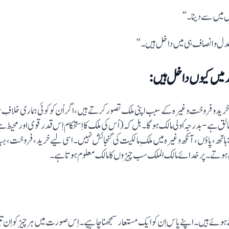
 میں سے دینا۔ “
ی) عدل و انصاف ہی میں داخل ہیں۔“
له میں کیوں داخل ہیں:
 خدا کی بنائی -۱۵۴- چیزوں کو خرید و فروخت وغیرہ کے سبب اپنی ملک تصور کرتے ہیں، اگر اُن کو کوئی ہ
خالق ہے- بدرجہٴ اولی مالک ہوگا۔ بل کہ(اُس کی ملک کا اِستحکام اِس قدر قوی اور محیط ہ
اتھ، پاوٴں، آنکھ وغیرہ میں ملکِ مالکیت کی گنجائش نہیں۔ اسی لیے خرید، فروخت،
یں ہوتے۔ پر خدائے مالک الملک سب چیزوں کا مالک معلوم ہوتا ہے۔
ہوئے ہیں۔ اپنے پاس اِن کو ایک مستعار سمجھنا چاہیے۔ اِس صورت میں ہر چیز کواِن