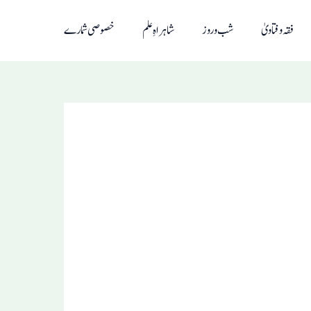
فقہ و فتاویٰ
شب و روز
شاہراہِ علم
خصوصی شمارے