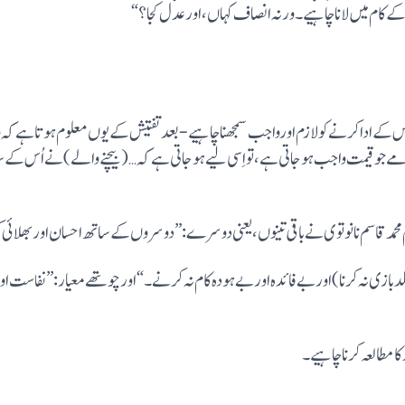
 کام میں لانا چاہیے۔ ورنہ انصاف کہاں، اور عدل کجا؟“
س کے ادا کرنے کو لازم اورواجب سمجھنا چاہیے- بعد تفتیش کے یوں معلوم ہوتا ہے کہ وہ
قیمت واجب ہو جاتی ہے، تو اِسی لیے ہو جاتی ہے کہ …(بیچنے والے) نے اُس کے ساتھ 
م محمد قاسم نانوتوی نے باقی تینوں ،یعنی دوسرے:”دوسروں کے ساتھ احسان اور بھلائی
زی نہ کرنا) اور بے فائدہ اور بے ہودہ کام نہ کرنے۔“اور چوتھے معیار:”نفاست اور 