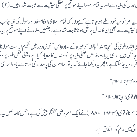
 عدل کی بنیاد ہے اور یہ تمام اموراپنے موقع پر عقلی حیثیت سے ثابت شدہ ہیں۔(۲)
یہ امر خود بہ خود طے ہو جا تا ہے کہ چوں کہ تمام اسلامی احکام خدا و رسول کی ہی 
یثیت سے بھی اِن کا عدل پر مبنی ہونا ثابت شدہ ہے ، جنہیں علماء نے اپنے موقع پر بیا
 الله دہلوی کی ”حجة الله البالغہ“وغیرہ کے علاوہ اِس آخری دورمیں حکیم الامت مولانا 
سکتی ہیں۔رہی یہ بات خالص عقلی بنیاد پر خود عدل کا معیار کیاہے ،یعنی عقلی طور پروہ
قرار دیا جا سکتا ہے؟پھر یہ دیکھا جائے کہ یا تو اسلام اُن کی پاسداری کرتا ہے یا وہ اسلام
وتوی:حجةا الاسلام“
نانوتوی:حجةا الاسلام“
کی ہے،جس کا حاصل یہ ہے کہ:
ئی میں عالم کو … اتفاق ہے ۔