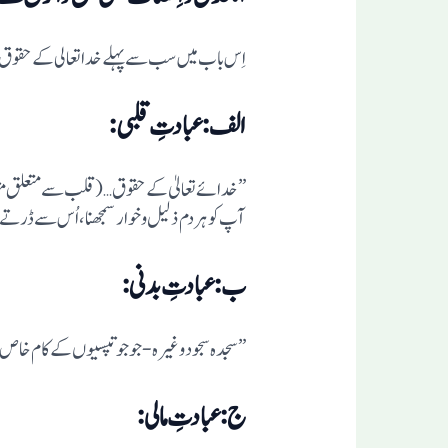
اِس باب میں سب سے پہلے خدا تعالی کے حقوق آ
الف:عبادتِ قلبی:
” خدائے تعالیٰ کے حقوق …(قلب سے متعلق مثلاً ی
آپ کو ہر دم ذلیل و خوار سمجھنا، اُس سے ڈرتے 
ب:عبادتِ بدنی:
” سجدہ سجود وغیرہ -جو جوتپسیوں کے کام خاص 
ج:عبادتِ مالی: