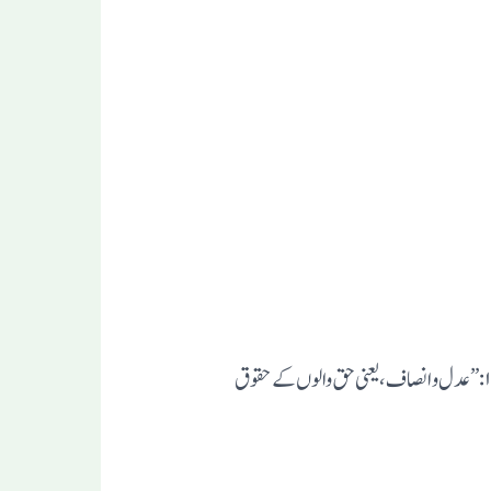
اِس موقع پر معاشرتی اور سیاسی تمام ا مورکو عد ل و اِنصاف پر مبنی قرار دیے جانے کے مذکورہ بالا چار معیارات میں سے بہ طور نمونہ کے ۱:” عدل و انصاف، یعنی حق والوں کے حقوق