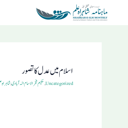
Ski
t
conten
Post
navigation
اسلام میں عدل کاتصور
Uncategorized
,
حکیم فخرالاسام الہ آبادی
,
شاہراہِ علم 