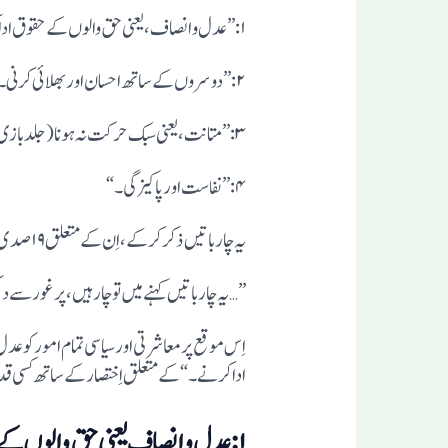
یہ چار باتیں ذکر کرکے ،اِن کے متعلق ۱۹ صدی کے مفکر وعبقری الامام محمد قاسم نانوتویفرماتے ہیں کہ:
”… یہ چار باتیں کہنے میں تو چار ہیں، پر غور سے دی
ادا کرنے۔“ کے متعلق اِختصار کے ساتھ کسی قد
۱:عدل و اِنصاف یعنی حق والوں کے حقوق ادا کرنا: