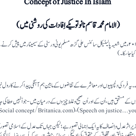
Concept of Justice In Islam
( الامام محمدقاسم نانوتویکے اِفادات کی روشنی میں)
(نوٹ :یہ مضمون اُس مقالہ کی تلخیص ہے جو۷ ۲۰۱ء میں شعبہ پالیٹیکل سائنس علی گڑھ مسلم یونی ورسٹی کے سیمینار می
یا جا سکا۔)
 فرد کی دلچسپیوں اور معاشرے کے تقاضوں کے مابین ہم آہنگی پیدا کرنے کا رول نبھ
وں کے مستحق ہیں،اُن کے اور اُن صحیح و غلط چیزوں کے درمیان میں-جو اُنہیں عطا کی ج
یر ِاثر عدل و اِنصاف کا یہ ایک اِجمالی تصور ہے؛لیکن جہاں تک عدل کے اسلامی تص