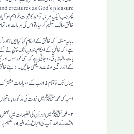
خالق و مالک تسلیم کرلیا ،تو اُس کی ہر بات اور ت
رہا یہ مسئلہ ، کہ خالق کے احکام کیا کیا ہیں؟
ہے،کہ خالق کے احکام بندوں تک پہنچا نے کے لی
بات،البتہ باقی رہ جاتی ہے کہ کسی کو رسول او
کے اندر تین صفات دیکھی جائیں۔۱:اپنے خالق و مالک کے تئیں اعلی درجے کااِخلاص ۔۲:اعلی درجے کی عقل۔۳:اعلی درجے کی خوش خلقی اورحسنِ تعلیم۔(۱)
یہاں تک تو تمام مذاہب کے معیارات مشترک ہیں
۲- محمد ﷺ میں اور اُن کی تعلیمات میں بع
بعثت کے بعد آپ کی اتباع کے بغیراور تعلیم پر 