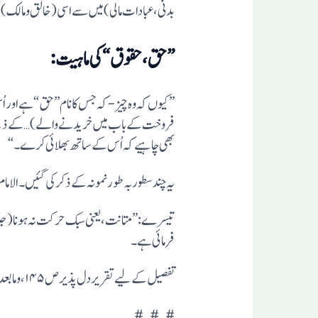
بدنی،عبادات مالی)میں سے اسی (خالق و مالک)کے
”حق ،حقوق“کی ماہیت:
”کیوں کہ وہ چیز -کہ جس کا نام ”حق“ ہے اور اُ
فروخت کے باب میں خریدنے والے )… کے ذمے جو 
بھی چاہیے کہ اُس کے ساتھ بھلائی کرے۔“
یہ چند سطوربہ طور نمونہ کے ذکر کی گئیں۔الاما
تیسرے:” متانت، یعنی سبک حرکت نہ ہونا(جلد با
فرمائی ہے۔
تفصیل کے لیے تقریر دل پذیر ص۱۴۵، و مابعد کا مطالعہ کرنا چا ہیے۔
#…#…#