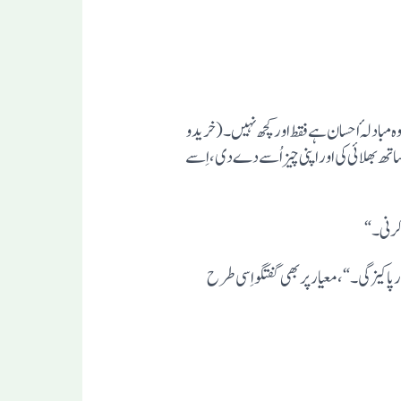
 مبادلہٴ احسان ہے فقط اورکچھ نہیں۔ (خرید و
بھلائی کی ا ور اپنی چیز اُسے دے دی، اِسے
 کرنی۔“
پاکیزگی۔“،معیار پر بھی گفتگو اِسی طرح