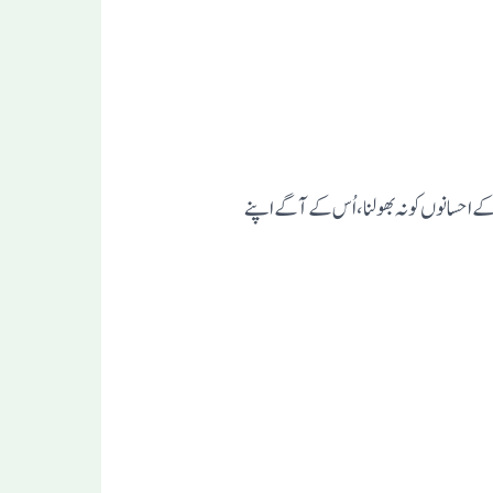
کے احسانوں کو نہ بھولنا، اُس کے آگے اپنے