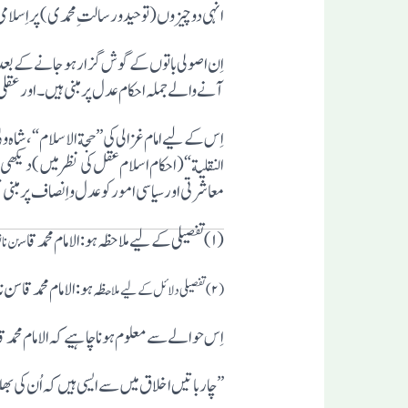
انہی دو چیزوں(توحید و رسالتِ محمدی)پر اِسلامی
اِن اصولی باتوں کے گوش گزار ہو جانے کے بعد 
آنے والے جملہ احکام عدل پر مبنی ہیں۔اورعقلی ح
اِس کے لیے امام غزالی کی ”حجة الاسلام“،شاہ ولی
النقلیة“(احکام اسلام عقل کی نظر میں)دیکھی جا 
معاشرتی اور سیاسی ا مورکو عد ل و اِنصاف پر مبنی 
(۱)تفصیلی کے لیے ملاحظہ ہو:الامام محمد قاس
ن نان
ظہ ہو:الامام محمد قاسن 
(۲)تفصیلی دلائل کے لیے ملاح
اِس حوالے سے معلوم ہو نا چا ہیے کہ الامام محمد قاسم نانوتوی(۱۸۳۳-۱۸۸۰) نے ایک معروضی گفتگو پیش 
” چار باتیں اخلاق میں سے ایسی ہیں کہ اُن کی بھلا