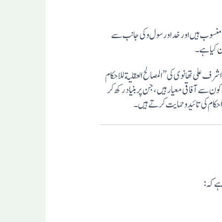
جانب منسوب ہیں اور خداورسول وکی جانب سے
ن کیا ہے۔
اشرف علی تھانوی کی ”المصالح العقلیة للاحکام
 کون سے آفاقی معیار ہیں، جن پربنیاد رکھ کر
ی احکام کی تائید و حمایت کرتے ہیں۔