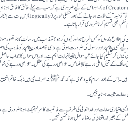
of Creator and creatures as God’s pleasure)۔اوراِس کے لیے ضروری ہے کہ سب سے پہلے خالق کا
پھرجب ایک مرتبہ توحید کا ثبوت فراہم ہو گیا، تو”توح
مام حکم ،بھی تسلیم کرنا ضروری قرار پاتا ہے۔
اور اُن کی اِطلاع بندوں کو کس طرح ہواور کیوں کر ہو؟تو مذہب میں رسالت کا جو تصورم
ے کسی پیغام بر اور رسول کی ضرورت ہوتی ہے،اِسی قاصد اورپیغام بر کو مذہب کی اصط
ر نبی کیوں کر تسلیم کیا جا ئے؟ یہ سوال یقیناًنہایت اہم ہے۔اور اِس سوال کا جواب 
۔اِس کے بعد اسلام کا یہ دعوی ہے کہ محمد ﷺ نہ صرف نبی ہیں؛بلکہ خاتم النبیین
ض ایسی اِ متیازی صفات اور خدا تعالی کی طرف سے خاتمیت کا سرٹیفیکٹ ہونا ضرور
عمل کے بغیرخدا تعالی کی رضا حاصل ہونا ممکن نہیں۔