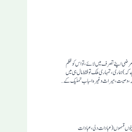
ماری خلافِ مرضی اپنے تصرف میں لائے، تو اس کو ظلم
ے کہ) ہماری، تمہاری ملک تو فقط مال ہی میں
 ہبہ، وصیت، میراث وغیرہ اسباب تملیک کے …
 تینوں قسموں (عبادات دلی،عبادات