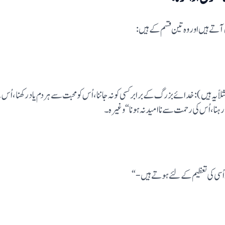
تے ہیں اور وہ تین قسم کے ہیں:
ہ ہیں): خدائے بزرگ کے برابر کسی کو نہ جاننا، اُس کو محبت سے ہر دم یاد رکھنا، اُس 
رہنا، اُس کی رحمت سے ناامید نہ ہونا “وغیرہ۔
اُسی کی تعظیم کے لئے ہوتے ہیں-“