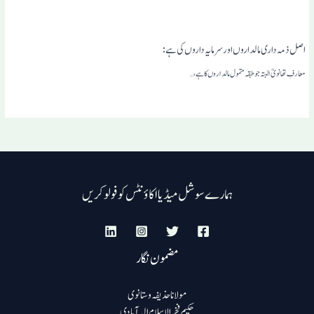
اصل ذمہ داری مالداروں اورسرمایہ داروں کی ہے :
معارفِ تھانویؒ البتہ جوطبقہ متمول مالداروں کا ہے،…
ہمارے سوشل میڈیا اکاؤنٹس کو فولو کریں
مضمون نگار
مولانا حذیفہ وستانوی
حکیم فخرالاسلام الہ آبادی