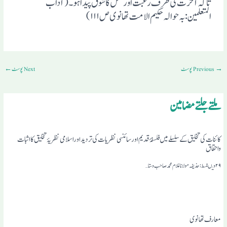
تاکہ آخرت کی طرف رغبت اورعمل کاشوق پیداہو۔(آداب
المتعلمین:بہ حوالہ حکیم الامت تھانوی ص ۱۱۱)
→
Previous پوسٹ
Next پوسٹ
←
ملتے جلتے مضامین
کائنات کی تخلیق کے سلسلے میں فلسفۂ قدیم اورسائنسی نظریات کی تردیداوراسلامی نظریۂ تخلیق کااثبات
واحقاق
معارف تھانوی