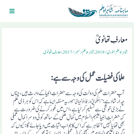
Ski
Main
t
Menu
conten
Post
navigation
معارفِ تھانویؒ
شاہراہِ علم جنوری- 2018
,
شاہراہِ علم دسمبر- 2017
,
معارفِ تھانوی
علما کی فضیلت عمل کی وجہ سے ہے :
آپ حضرات علم کی دولت کی وجہ سے حضراتِ انبیا کے وارث ہیں ، چناں
چہ ارشاد ہے :
اور یہ مسئلہ ایسا ہے کہ اس کو ہر ذی علم
’’ اَلْعُلَمَائُ وَرَثَۃُ الْاَنْبِیَائِ ‘‘
نے بڑی خوشی سے تسلیم کر لیا ہے ، اس میں غور کرنے کی ضرورت ہے
کہ حضراتِ انبیا علیہم السلام میں کمالِ علمی کے ساتھ کوئی دوسرا کمالِ عملی
بھی تھا یا نہیں ؟ ظاہر ہے کہ اس کا جواب اثبات میں دیا جائے گا؛ کیوں کہ
اگر انبیا علیہم السلام میں بھی کمالِ عملی نہ مانا جائے تو پھر کس کے اندر مانا