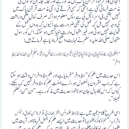
انجامی کا ذکر خود قرآنِ پاک میں مذکور ہے اور جگہ جگہ ان لوگوں کی
مذمت فرمائی گئی ہے ؛حتی کہ کسی فرقے کی اتنی مذمت قرآن پاک میں
نہیں جتنی بنی اسرائیل کی ہے ، پس معلوم ہوا کہ صرف کمالِ علمی وراثت
کی وجہ نہیں بل کہ عمل کی بھی ضرورت ہے؛ کیوں کہ بدوں عمل کے
قبولیت نہیں ہوتی اور غیر مقبول وارثِ انبیا نہیں ہوسکتا ۔ اس کو رسولِ
مقبول صلی اللہ علیہ وسلم نے نہایت واضح فرمادیا ہے فرماتے ہیں :
’’ اَلْعُلَمَائُ وَرَثَۃُ الْاَنْبِیَائِ وَاِنَّ اْلاَنْبِیَائَ لَمْ یُوَرِّثُوْا دِیْنَارًا وَّلَا دِرْہَمًا وَّلٰکِن وَرَّثُوْا الْعِلْمَ فَمَنْ اَخَذَہُ اَخَذَ بِحَظٍّ
وَافِرٍ ‘‘
اس حدیث میں علم کو’’ حظِ وافر ‘‘فرمایا ہے اور علم حظِ وافر اس وقت ہوسکتا
ہے کہ جب مقرون بالمعمول ہو، نرے صفت علم کو حظ وافر نہیں کہہ سکتے ،
کیوں کہ اس کا وبالِ جان ہونا خود حدیث میں مذکور ہے۔ ’’ ان من العلم
لجہلا ‘‘۔
اسی طرح کلام مجید میں ہے :
{وَلَقَدْ عَلِمُوْا لَمَنِ اشْتَرَاہُ مَالَہُ فِی الْآخِرَۃِ مِنْ خَلَاقٍ وَلَبِئْسَ
تو حدیث میں ایسے علم کو جہل فرمانا اور آیت میں
مَاشَرَوْبِہِ اَنْفُسَہُمْ لَوْ کَانُوْا یَعْلَمُوْنَ }
علموا کے بعد لوکانوا یعلمون فرمانا صاف بتلاتا ہے کہ یہ علم کسی درجہ میں