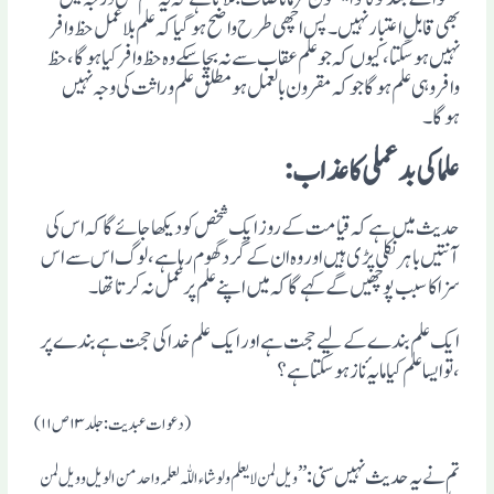
بھی قابلِ اعتبار نہیں ۔ پس اچھی طرح واضح ہوگیا کہ علم بلا عمل حظ وافر
نہیں ہوسکتا ، کیوں کہ جو علم عقاب سے نہ بچا سکے وہ حظ وافر کیا ہو گا ، حظ
وافر وہی علم ہوگا جو کہ مقرون بالعمل ہو مطلق علم وراثت کی وجہ نہیں
ہوگا۔
علما کی بدعملی کا عذاب :
حدیث میں ہے کہ قیامت کے روز ایک شخص کو دیکھا جائے گا کہ اس کی
آنتیں باہر نکلی پڑی ہیں اور وہ ان کے گرد گھوم رہا ہے ، لوگ اس سے اس
سزا کا سبب پوچھیں گے کہے گا کہ میں اپنے علم پر عمل نہ کرتا تھا۔
ایک علم بندے کے لیے حجت ہے اور ایک علم خدا کی حجت ہے بندے پر
، تو ایسا علم کیا مایہ ٔناز ہوسکتا ہے ؟
(دعوات عبدیت :جلد ۱۳ ص ۱۱)
تم نے یہ حدیث نہیں سنی : ’’
ویل لمن لا یعلم ولو شاء اللّٰہ لعلمہ واحد من الویل وویل لمن