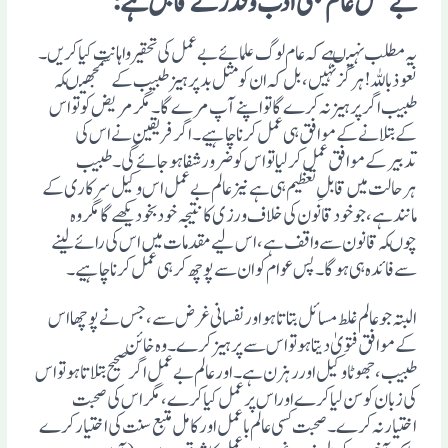
بے عمل عالم بھی ادب وقدرکے قابل ہے :
یہ مطلب نہیںہے کہ عام لوگ علمائے بے عمل کی تحقیرواہانت کیاکریں۔
نعوذباللہ !ہرگزنہیں،بل کہ ان کو مثل بدپرہیزطبیب کے سمجھیںکہ
طبیب اگرپرہیزنہ کرے گاتواپنے آپ مرے گا۔مگرمریض کوتواس
کے بتلانے کے موافق ہی عمل کرناچاہیے ۔اگرفریقین نے اس کی
تدبیرکے موافق عمل کرلیاتواس کوضرورشفاہوجائے گی ۔ طبیب
ہرحالت میں قابلِ تعظیم ہی ہے نیز عالم بے عمل اس وکیل سرکاری کے
مانندہے ،جوخودقانون کی خلاف ورزی کانتیجہ خودبخودیکھے گامگروہ
چوںکہ قانون سے واقف ہے ،اس لیے مقدمات میں اس کی رائے لینے
سے فائدہ ہی ہوگا۔پس عوام کوان سے پوچھ کرہی عمل کرناچاہیے ۔
البتہ جوعالم غلط مسائل بتاتاہواورنفسانی غرض سے ،جس نے پوچھااس
کے موافق فتویٰ دیتاہوتواس سے پرہیزکرے ۔وہ خائن
طبیب،جھوٹاوکیل اوررہزن ہے ۔اورعالم بے عمل اگرصحیح بتلاتاہوتواس
کی زبان کوسن لیا کرے اوراس پرعمل کیاکرے ،مگراس کی صحبت
اختیارنہ کرے ۔صحبت کسی عالم باعمل اورکامل متبع سنت کی اختیار کرے