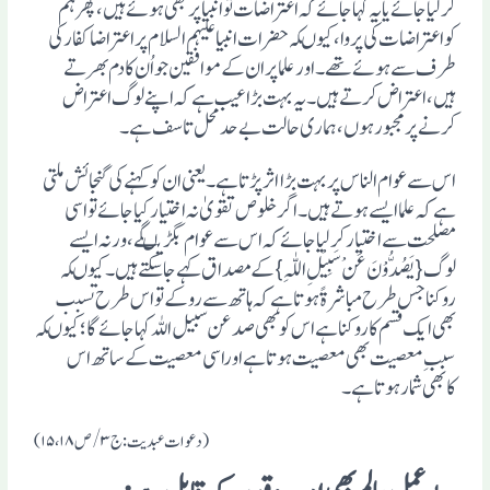
کرلیاجائے یایہ کہاجائے کہ اعتراضات توانبیاپربھی ہوئے ہیں،پھرہم
کواعتراضات کی پروا،کیوںکہ حضرات انبیاعلیہم السلام پراعتراضا کفار کی
طرف سے ہوئے تھے۔اورعلماپران کے موافقین جواُن کادم بھرتے
ہیں،اعتراض کرتے ہیں۔یہ بہت بڑا عیب ہے کہ اپنے لوگ اعتراض
کرنے پرمجبورہوں،ہماری حالت بے حدمحل تاسف ہے ۔
اس سے عوام الناس پربہت بڑااثرپڑتاہے ۔یعنی ان کوکہنے کی گنجائش ملتی
ہے کہ علماایسے ہوتے ہیں۔ اگرخلوص تقویٰ نہ اختیارکیاجائے تواسی
مصلحت سے اختیارکرلیاجائے کہ اس سے عوام بگڑیںگے ،ورنہ ایسے
لوگ{یَصُدُّوْنَ عَنْ سَبِیْلِ اللّٰہِ }کے مصداق کہے جاسکتے ہیں۔کیوںکہ
روکناجس طرح مباشرۃً ہوتاہے کہ ہاتھ سے روکے تواس طرح تسبب
بھی ایک قسم کاروکناہے اس کوبھی صدعن سبیل اللہ کہاجائے گا؛کیوںکہ
سببِ معصیت بھی معصیت ہوتاہے اوراسی معصیت کے ساتھ اس
کابھی شمارہوتاہے۔
(دعوات عبدیت:ج۳/ص۱۵،۱۸)