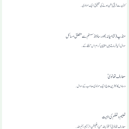
ُحزْن سے ترقیٴ باطن ہونے کی تحقیق: ایک مولوی…
منڈپ (شامیانہ ) اور ساؤنڈ سسٹم سے متعلق مسائل
سوال: کیا فرماتے ہیں مفتیانِ کرام اس مسئلے کے…
معارف تھانوی ؒ
وساوس کا بہترین علاج: ایک مولوی صاحب کے سوال…
تعلیم و تعلّم کی اہمیت
معارف تھانویؒ أَعُوْذُ بِاللّہ مِنَ الشَّیْطَنِ الرَّجِیمِ، بِسْمِ اللّہ…