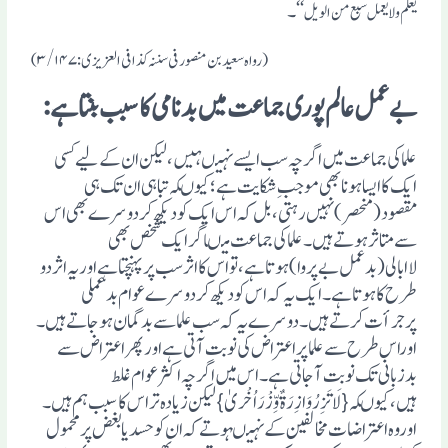
‘‘ ۔
یعلم ولا یعمل سبع من الویل
(رواہ سعید بن منصور فی سننہ کذا فی العزیزی :۳/۱۴۷)
بے عمل عالم پوری جماعت میں بدنامی کا سبب بنتا ہے :
علماکی جماعت میں اگرچہ سب ایسے نہیںہیں،لیکن ان کے لیے کسی
ایک کاایساہونابھی موجب ِشکایت ہے ؛کیوںکہ تباہی ان تک ہی
مقصود(منحصر)نہیں رہتی ،بل کہ اس ایک کودیکھ کردوسرے بھی اس
سے متاثرہوتے ہیں۔علماکی جماعت میںاگرایک شخص بھی
لاابالی(بدعمل بے پروا) ہوتاہے ،تواس کااثرسب پرپہنچتاہے اوریہ اثر دو
طرح کاہوتاہے ۔ایک یہ کہ اس کودیکھ کردوسرے عوام بدعملی
پرجرأت کرتے ہیں۔دوسرے یہ کہ سب علماسے بدگمان ہوجاتے ہیں۔
اوراس طرح سے علماپراعتراض کی نوبت آتی ہے اورپھراعتراض سے
بدزبانی تک نوبت آجاتی ہے ۔اس میں اگرچہ اکثرعوام غلط
ہیں،کیوںکہ{لَاتَزِرُوَازِرَۃٌ وِّزْرَاُخْریٰ}لیکن زیادہ تراس کاسبب ہم ہیں۔
اوروہ اعتراضات مخالفین کے نہیںہوتے کہ ان کوحسدیابغض پرمحمول