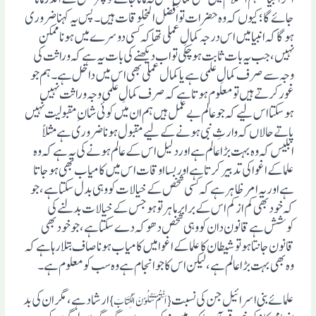
جائے گا؛ کیوں کہ وہ حضرات تو افضل المخلوقات ہیں ۔ پس یہ کہنا ضروری
ہوگا کہ انبیا میں اس درجہ کمالِ عملی تھا کہ کسی دوسرے میں ہونا ممکن
نہیں ، جب یہ بات ثابت ہوچکی تو اب دیکھنے کی بات یہ ہے کہ وراثت کی
وجہ سے صرف کمالِ علمی ہے یا کمال عملی بھی اس میں داخل ہے ۔ ہم جو
غور کرتے ہیں تو معلوم ہوتا ہے کہ صرف کمالِ علمی وجہ وراثت نہیں
ہوسکتا اس لیے کہ جو عالم بے عمل ہیں ہم ان میں کوئی شان ِمقبولیت نہیں
پاتے حالاں کہ وارثِ نبی ہونے کے لیے مقبول ہونا ضروری ہے مثلاً
ابلیس کہ وہ بہت بڑا عالم ہے اوردلیل اس کے عالم ہونے کی یہ ہے کہ وہ
علما کے اغوا کی تدبیر کرتا ہے اوربسا اوقات اس میں کامیاب بھی ہوجاتا
ہے اور یہ امر ظاہر ہے کہ کسی شخص کے خیالات کو وہی بدل سکتا ہے، جو
کہ خود بھی کم از کم اس کے برابر ماہر تو ہو جس کے خیالات بدلنے کی
کوشش ہے قانون دان کو وہی شخص دھوکہ دے سکتا ہے، جو خود بھی
قانون جانتا ہو تو شیطان کا علما کے اغوا میں کامیاب ہونا صاف بتلا رہا ہے کہ
وہ بھی بہت بڑا عالم ہے ، لیکن اس کا جو انجام ہے وہ سب کو معلوم ہے۔
علمائے بنی اسرائیل جن کی نسبت
ارشاد ہے، مگر ان کی بد
{اَنْتُمْ تَتْلُوْنَ الْکِتَابَ }