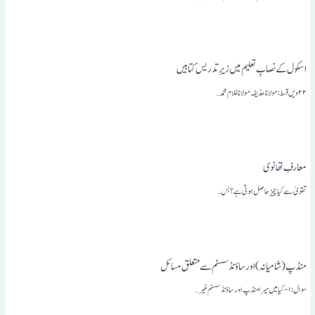
اسکول کے نصابِ تعلیم میں زیرِ تدریس کتابیں
۲۲ویں قسط: مولانا حذیفہ مولانا غلا م محمد…
معارفِ تھانوی
تقویٰ سے کیا چیز حاصل ہوتی ہے ؟ بس…
منڈپ (شامیانہ) اور ساؤنڈ سسٹم سے متعلق مسائل
سوال: ۱- کیا میں میرا منڈپ اور ساؤنڈ سسٹم غیر…