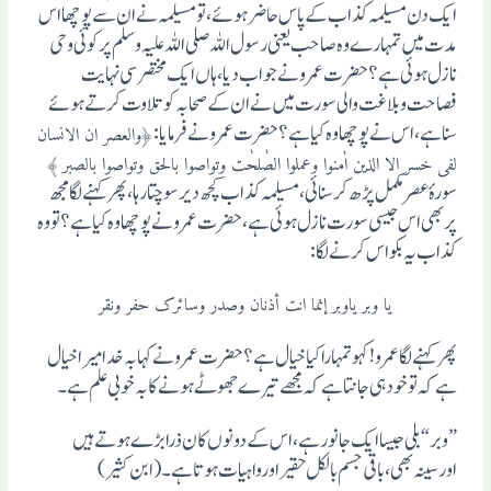
ایک دن مسیلمہ کذاب کے پاس حاضرہوئے، تو مسیلمہ نے ان سے پوچھا اس
مدت میں تمہارے وہ صاحب یعنی رسول اللہ صلی اللہ علیہ وسلم پرکوئی وحی
نازل ہوئی ہے؟ حضرت عمرو نے جواب دیا ، ہاں ایک مختصر سی نہایت
فصاحت وبلاغت والی سورت میں نے ان کے صحابہ کو تلاوت کرتے ہوئے
سنا ہے، اس نے پوچھا وہ کیا ہے؟ حضرت عمرو نے فرمایا :
﴿والعصر ان الانسان
لفی خسر الا الذین اٰمنوا وعملوا الصٰلحٰت وتواصوا بالحق وتواصوا بالصبر ﴾
سورہٴعصرمکمل پڑھ کرسنائی ، مسیلمہ کذا ب کچھ دیرسوچتارہا ، پھر کہنے لگا مجھ
پربھی اس جیسی سورت نازل ہوئی ہے،حضرت عمرو نے پوچھا وہ کیا ہے ؟ تو وہ
کذاب یہ بکواس کرنے لگا:
یا وبر یاوبر إنما انت أذنان وصدر وسائرک حفر ونقر
پھرکہنے لگا عمرو !کہو تمہارا کیا خیال ہے؟ حضرت عمرو نے کہا بہ خدا میرا خیال
ہے کہ تو خود ہی جانتا ہے کہ مجھے تیرے جھوٹے ہونے کا بہ خوبی علم ہے ۔
”وبر“ بلی جیسا ایک جانورہے ، اس کے دونوں کان ذرا بڑے ہوتے ہیں
اورسینہ بھی، باقی جسم بالکل حقیراورواہیات ہوتا ہے ۔ (ابن کثیر )