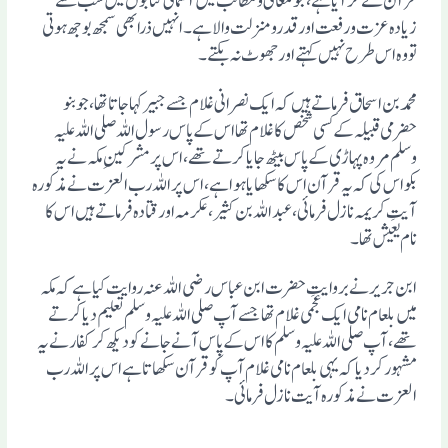
قرآن لے کرآیا ہے، جو معانی ومطالب میں آسمانی کتابوں میں سب سے
زیادہ عزت ورفعت اورقدرو منزلت والا ہے۔ انہیں ذرا بھی سمجھ بوجھ ہوتی
تووہ اس طرح نہیں کہتے اور جھوٹ نہ بکتے ۔
محمد بن اسحاق فرماتے ہیں کہ ایک نصرانی غلام جسے جبیر کہا جاتا تھا ،جو بنو
حضرمی قبیلہ کے کسی شخص کا غلام تھا اس کے پاس رسول اللہ صلی اللہ علیہ
وسلم مروہ پہاڑی کے پاس بیٹھ جایا کرتے تھے، اس پر مشرکینِ مکہ نے یہ
بکواس کی کہ یہ قرآن اس کا سکھا یا ہو ا ہے، اس پراللہ رب العزت نے مذکورہ
آیتِ کریمہ نازل فرمائی ، عبد اللہ بن کثیر، عکرمہ اورقتادہ فرماتے ہیں اس کا
نام یعیش تھا۔
ابن جریر نے بروایتِ حضرت ابن عباس رضی اللہ عنہ روایت کیا ہے کہ مکہ
میں بلعام نامی ایک عجمی غلام تھا جسے آپ صلی اللہ علیہ وسلم تعلیم دیا کرتے
تھے، آپ صلی اللہ علیہ وسلم کا اس کے پاس آنے جانے کودیکھ کرکفار نے یہ
مشہور کردیا کہ یہی بلعام نامی غلام آپ کو قرآن سکھاتا ہے اس پراللہ رب
العزت نے مذکورہ آیت نازل فرمائی۔