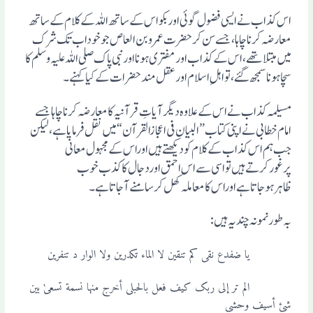
اس کذاب نے ایسی فضول گوئی اوربکواس کے ساتھ اللہ کے کلام کے ساتھ
معارضہ کرنا چاہا ، جسے سن کر حضرت عمروبن العاص جوخوداب تک شرک
میں مبتلا تھے، اس کے کذاب اورمفتری ہونا اورنبی پاک صلی اللہ علیہ وسلم کا
سچا ہونا سمجھ گئے، تو اہلِ اسلام اورعقل مندحضرات کے کیا کہنے ۔
مسیلمہ کذاب نے اس کے علاوہ دیگرآیاتِ قرآنیہ کا معارضہ کرنا چا ہاجسے
امام خطابی نے ا پنی کتاب ”البیان فی اعجازالقرآن “میں نقل فرمایاہے، لیکن
جب ہم اس کذاب کے کلام کو دیکھتے ہیں اوراس کے مجہول معانی
پرغورکرتے ہیں تو اسی سے اس احمق اوردجال کا کذب خوب
ظاہرہوجاتاہے اوراس کا معاملہ کھل کرسامنے آجاتا ہے۔
بہ طورنمونہ چندیہ ہیں:
یا ضفدع نقی کم تنقین لا الماء تکدرین ولا الوار د تنفرین
الم تر إلی ربک کیف فعل بالحبلی أخرج منہا نسمة تسعیٰ بین
شئ أسیف وحشی