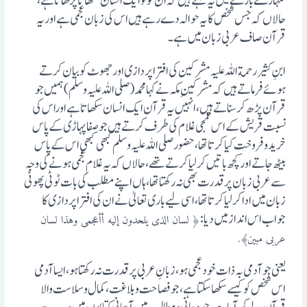
تمہارے بارے میں یہ کہتے ہیں کہ ان کو تو ایک انسان سکھاتا پڑھاتا ہے،
حالاں کہ جس شخص کا یہ حوالہ دے رہے ہیں اس کی زبان عجمی ہے اوریہ
قرآن صاف عربی زبان میں ہے۔
ابنِ کثیر رحمة اللہ علیہ مشرکین کی افترا پر دازی اورجھوٹ کو بیان کرتے
ہوئے فرماتے ہیں کہ مشرکینِ مکہ نے کہا محمد (صلی اللہ علیہ وسلم ) ہمیں جو
قرآن پڑھ کر سناتے ہیں ، انہیں یہ قرآن ایک انسان سکھا تا ہے اوراس کی
نسبت قریش کے اس عمجی غلام کی طرف کرتے ہیں جو صفا پہاڑی کے پاس
خرید وفروخت کیا کرتا تھا، حضور صلی اللہ علیہ وسلم کبھی کبھی اس کے پاس
بیٹھ جاتے اورکچھ باتیں کرلیا کرتے تھے، حالاں کہ یہ غلام عجمی ہونے کی وجہ
سے عربی زبان پر قدرت بھی نہ رکھتا تھا، ہاں اپنے مطلب کی بات ٹوٹی پھوٹی
زبان میں ادا کرلیا کرتا تھا، اسی لیے باری تعالیٰ نے ان کی افترا پردازی کا
جواب اس انداز میں دیا :
﴿ لسان الذی یلحدون إلیه أأعجمی وہذا لسان
عربی مبین﴾․
یعنی جو آدمی بہ ذات خود عجمی ہو، زبانِ عربی پرقدرت نہ رکھتا ہو، ایسا آدمی
اس شخص کو کیسے سکھا سکتا ہے، جو فصاحت وبلاغت، کمال وسلاست والا