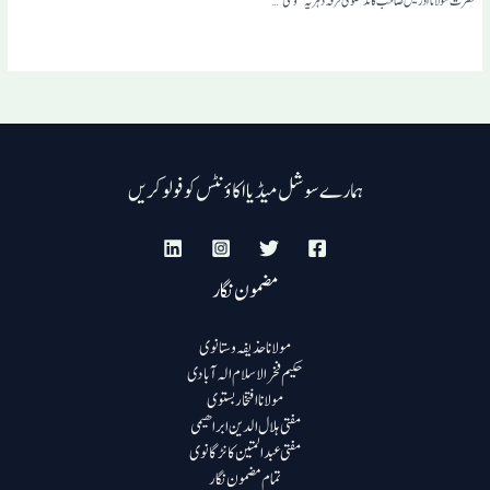
حضرت مولانا ادریس صاحب کاندھلوی ؒ فرقہ دہریہ ’’وحی‘‘…
ہمارے سوشل میڈیا اکاؤنٹس کو فولو کریں
مضمون نگار
مولانا حذیفہ وستانوی
حکیم فخرالاسلام الہ آبادی
مولانا افتخار بستوی
مفتی ہلال الدین ابراھیمی
مفتی عبد المتین کانڑگانوی
تمام مضمون نگار