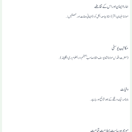
ہمارا ایمان اور اس کے تقاضے
مولانا سلیمان اختر(استاذ جامعہ اکل کوا) ایمانی صفات اور خصلتیں:…
مکاتیبِ یوسفی
(حضرت اقدس مولانا شاہ یوسف متالا صاحبمہتمم دارالعلوم بری انگلینڈ)…
وفیات
ماہنامہ ایک وقفے کے بعد شائع ہو رہا ہے…
موجودہ سیاست؛ علامت قیامت