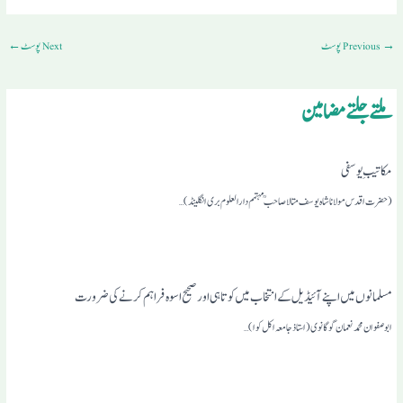
→
Previous پوسٹ
Next پوسٹ
←
ملتے جلتے مضامین
مکاتیبِ یوسفی
(حضرت اقدس مولانا شاہ یوسف متالا صاحبمہتمم دارالعلوم بری انگلینڈ)…
مسلمانوں میں اپنے آئیڈیل کے انتخاب میں کوتاہی اور صحیح اسوہ فراہم کرنے کی ضرورت
ابو صفوان محمد نعمان گوگانوی(استاذ جامعہ اکل کوا) …