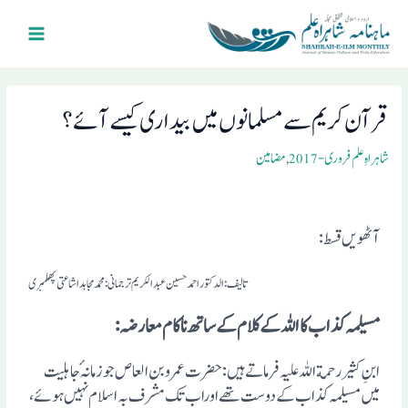
Ski
Main
t
Menu
conten
Post
navigation
قرآن کریم سے مسلمانوں میں بیداری کیسے آئے ؟
شاہراہِ علم فروری- 2017
,
مضامین
آٹھویں قسط:
تالیف : الدکتور احمد حسین عبد الکریم
ترجمانی : محمد مجاہد اشاعتی پھلمبری
مسیلمہ کذاب کا اللہ کے کلام کے ساتھ ناکام معارضہ:
ابنِ کثیررحمة اللہ علیہ فرماتے ہیں : حضرت عمروبن العاص جو زمانہٴ جاہلیت
میں مسیلمہ کذاب کے دوست تھے اوراب تک مشرف بہ اسلام نہیں ہوئے،