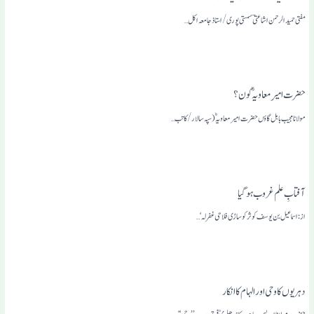
مفتی حمید الرحمن اشاعتی ؔ سمستی پوری /استاذ جامعہ اکل…
حضرت امیرِ معاویہؓ کون ؟
مولانا مجیب بابل گاؤں حضرت امیر معاویہؓ (سپہ سالار /کاتب…
آفتابِ علم غروب ہو گیا
از: اسماعیل بن یوسف کوثرکوساڑی فلاحی غفرلہ‘ …
دہریوں کا وحی اور الہام کا انکار