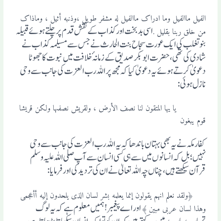
الفیل ماالفیل وما ادراک ماالفیل له مشفر طویل ،وذنبه أثیل ، وماذاک
اسی بد بخت اورکذاب کے نقش قدم پرچلتے ہوئے قبیلہ
من خلق ربنا بقلیل ․
بنو تغلب کی ایک عورت سجاح بنت الحارث نے جس سے مسیلمہ کذاب نے
شادی کی تھی ، حضرت ابو بکر صدیق کے زمانہٴ خلافت میں نبوت کا جھوٹا
دعویٰ کرتے ہوئے یہ دعویٰ کیا کہ مجھ پراللہ رب العزت کی جانب سے وحی
نازل ہوئی :
یا یہا المتقون لنا نصف الأرض ، ولقریش نصفہا ولکن قریشا
قوم یبغون
کفار مکہ نے یہ بھی بہتان باندھا کہ یہ اللہ رب العزت کی جانب سے وحی
نہیں؛بل کہ انسانوں میں سے ہی کسی انسان سے آپ صلی اللہ علیہ وسلم
قرآن سیکھتے ہیں،چناں چہ اللہ تعالیٰ نے ان کی تردید کی اورفرمایا :
﴿ولقد نعلم انہم یقولون إنما یعلمه بشر لسان الذی یلحدون إلیه أأعجمی
اور اے پیغمبر ! ہمیں معلوم ہے کہ یہ لوگ
وہذا لسان عربی مبین ﴾