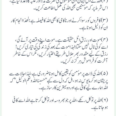
(۲)اللہ نے اہلِ ایمان یعنی موٴمنوں کی نصرت مدد اور غلبہ کا وعدہ کیا ہے،
اس شرط پر کہ موٴمنین بھی اللہ کی مکمل اطاعت کریں۔
(۳)کافروں کو رسوا کرنے اور ناکامی کا بھی اللہ کا فیصلہ ہے؛ لھذا انجام کار
ان کو ذلیل ہوناہے۔
(۴)موت اور رزق اٹل حقیقت ہے۔موت اپنے وقت پر آئے گی،
اسے کوئی ٹال نہیں سکتا؛لہذا موت کے بعد کی زندگی کی تیاری کریں!
رزق کے لیے مقدور بھر حلال طریقے اختیار کر یں، مگر اس کے خاطر
آخرت کو فراموش ہر گز نہ کریں۔
(۵)اللہ کی ذات پر موٴمن کو یقین ِکامل ہونا ضروری ہے ،لہذا حالات سے
پریشان ہوکر مایوس نہ ہو، بل کہ دل سے کہے”حسبنا اللہ ونعم الوکیل“کہ
اللہ ہمارے لیے کافی ہے اور وہ بہترین کار ساز ہے۔
(۶)اللہ پر توکل رکھے،اللہ پر جو بھروسہ اور توکل کرتاہے اللہ اسے کافی
ہوجاتاہے۔