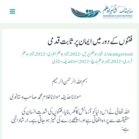
Ski
Main
t
Menu
conten
Post
navigation
فتنوں کے دور میں ایمان پر ثابت قدمی
Uncategorized
,
شاہراہِ علم اپریل- 2022
,
شاہراہِ علم جنوری- 2022
,
شاہراہِ علم
فروری- 2022
,
شاہراہِ علم مارچ- 2022
,
مولانا حذیفہ وستانوی
بسم اللہ الرحمن الرحیم
مولانا حذیفہ مولانا غلام محمد صاحب وستانوی
اللہ تعالیٰ نے اس دنیا کو آزمائش کا گھر بنایا، فتنوں کی شدت انسان کی
حقیقت سے پردہ اٹھاتی ہے اور اچھے برے کی تمیز ہوجاتی ہے۔ارشادِ الٰہی
ہے: