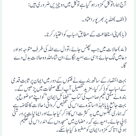
آج ہمارا توکل کمزور ہوگیا ہے توکل میں دوچیزیں ضروری ہیں:
(الف)اللہ پر بھر پور اعتماد۔
(با)اپنی استطاعت کے مطابق اسباب کو اختیار کرنا۔
(۷)حالات میں جب پھنس جائے ،تو دل سے اللہ کی طرف متوجہ ہو اور
دعا میں لگ جائے ؛اسی سے امید لگائے ،ان شاء اللہ وہ حالات بدل دے
گا۔
بہت اختصار کے ساتھ بندے نے فتنوں کے دور میں ایمان پر ثابت قدمی
کے اسباب کو ذکر کیا، مزید تفصیل آپ اگلے صفحات میں پڑھیں گے۔
بندہ نے مفتی نعیم صاحب کی کتاب ”فضائل ایمان “کو اپنے موضوع پر
بہت جامع پایا ؛لہذا اساتذہ سے اس کی تلخیص کروائی؛حالات کا تقاضہ ہے
کہ ہماری مجلسوں میں بہ کثرت اس کا ذکر کیا جائے اور ایمانیات پر ورشنی
ڈالی جائے۔ امید ہے کہ رمضان میں مسجدوں کے اندر اس کی تعلیم
ہوگی؛ تاکہ کمزور ایمان کو مضبوط کیا جاسکے۔