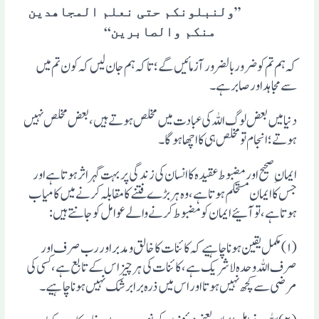
”ولنبلونکم حتی نعلم المجاھدین
منکم والصابرین“
کہ ہم تم کو ضروربالضرور آزمائیں گے؛ تاکہ ہم جان لیں کہ کون تم میں
سے مجاہد اور صابر ہے۔
دنیا میں بعض لوگ اللہ کی عبادت میں مخلص ہوتے ہیں، بعض مخلص نہیں
ہوتے ؛انجام تو مخلص ہی کا اچھا ہوگا۔
ایمان ِصحیح اور مضبوط عقیدہ کا انسان کی زندگی پر بہت گہر اثر ہوتاہے اور
جس کا ایمان مستحکم ہوتاہے، وہ ہر بڑے فتنے کا مقابلہ کرنے میں کامیاب
ہوتاہے،تو آئیے ایمان کو مضبوط کرنے والے عوامل کو جانتے ہیں:
(۱)مکمل یقین ہونا چاہیے کہ کائنات کا خالق ومدبر اور رب صرف اور
صرف اللہ وحدہ لا شریک ہے،کائنات کی ہر چیز اس کے تابع ہے، کسی کی
مرضی سے کچھ نہیں ہوتااور اس میں ذرہ برابر شک نہیں ہونا چاہیے۔