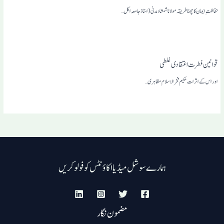
حفاظت ِایمان کا چھٹا طریقہ مولانا شمشاد مدنی(استاذ جامعہ اکل…
قوانین فطرت اعتقادی غلطی
اور اس کے اثرات حکیم فخرالاسلام مظاہری …
ہمارے سوشل میڈیا اکاؤنٹس کو فولو کریں
مضمون نگار