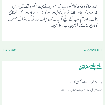
بندہ اساتذہٴ جامعہ کا مشکور ہے کہ انہوں نے بہت مختصر وقت میں، اس
خدمت کو انجام دیا اللہ شرفِ قبولیت سے نوازے اور امت کے لیے نافع
بنائے۔ اور ہم سب کے لیے آخرت میں نجات اور اللہ کی رضا کے حصول
کا ذریعہ بنائے۔ آمین یارب العالمین۔
→
Previous پوسٹ
Next پوسٹ
←
ملتے جلتے مضامین
بدلتے منظر نامے، اور تعلیمی تقاضے
نحمدہ ونصلی علی رسولہ الکریم اما بعد: خطاب: سعادت اللہ…