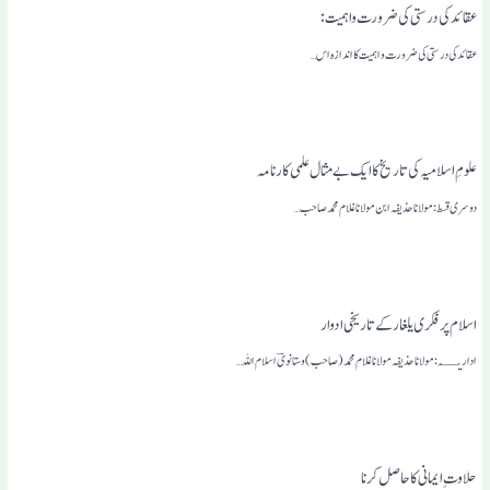
عقائد کی درستی کی ضرورت واہمیت:
عقائد کی درستی کی ضرورت واہمیت کا اندازہ اس…
علومِ اسلامیہ کی تاریخ کا ایک بے مثال علمی کارنامہ
دوسری قسط : مولانا حذیفہ ابن مولانا غلام محمد صاحب…
اسلام پر فکری یلغار کے تاریخی ادوار
اداریــہ: مولانا حذیفہ مولانا غلام محمد( صاحب)وستانویؔ اسلام اللہ…
حلاوت ِایمانی کا حاصل کرنا