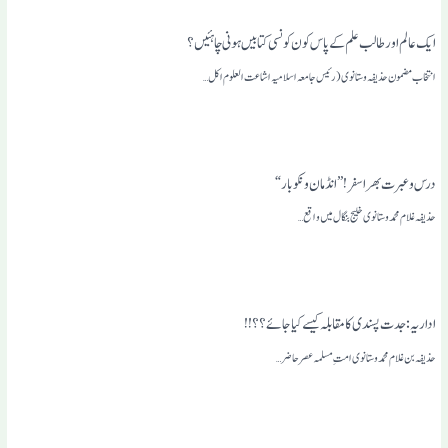
ایک عالم اور طالب علم کے پاس کون کونسی کتابیں ہونی چاہئیں؟
انتخاب مضمون حذیفہ وستانوی (رئیس جامعہ اسلامیہ اشاعت العلوم اکل…
درس و عبرت بھرا سفر !” انڈمان و نکوبار “
حذیفہ غلام محمد وستانوی خلیج بنگال میں واقع…
اداریہ:جدت پسندی کا مقابلہ کیسے کیا جائے؟؟!!
حذیفہ بن غلام محمد وستانوی امت ِمسلمہ عصر حاضر…