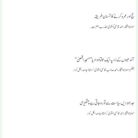
حج اور عمرہ کرنے کا آسان طریقہ
مولانا افتخار احمد قاسمیؔ بستوی اللہ رب العزت…
آندھیوں کے زد پہ ایک جلتا ہوا دیا ’’مسجدِ اقصیٰ‘‘
بقلم: مولانا افتخار احمد صاحب قاسمی بستوی/استاذ جامعہ اکل کوا…
جدا ہودیں سیاست سے تو رہ جاتی ہے چنگیزی
مولانا افتخاراحمد قاسمی بستوی / استاذ جامعہ اکل کوا…