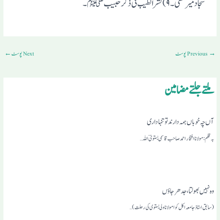
سجاد میرٹھی۔۹)نشرالطیب فی ذکر حبیبﷺ۔
→
Previous پوسٹ
Next پوسٹ
←
ملتے جلتے مضامین
آں چہ خوباں ہمہ دارند تو تنہاداری
بہ قلم: مولانا افتخار احمد صاحب قاسمی بستویؔ اللہ…
وہ نہیں بھولتا،جدھر جاؤں
(سابق استاذ جامعہ اکل کوا مولانا ولی بستوی کی رحلت)…