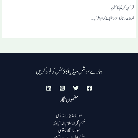
قرآنِ کریم کا معجزہ
ملفوظا ت وستا نوی عزیز طلبائے کرام ! قرآنِ…
ہمارے سوشل میڈیا اکاؤنٹس کو فولو کریں
مضمون نگار
مولانا حذیفہ وستانوی
حکیم فخرالاسلام الہ آبادی
مولانا افتخار بستوی
مفتی ہلال الدین ابراھیمی