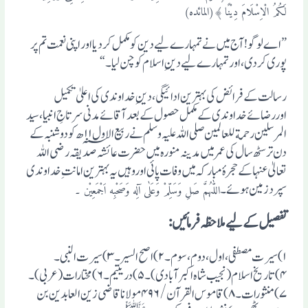
لَکُمُ الْاِسْلَامَ دِیْنًا ﴾(المائدہ)
” اے لوگو! آج میں نے تمہارے لیے دین کو مکمل کردیا اور اپنی نعمت تم پر
پوری کردی، اورتمہارے لیے دینِ اسلام کو چن لیا ۔ “
رسالت کے فرائض کی بہترین ادائیگی، دینِ خدا وندی کی اعلیٰ تکمیل
اوررضائے خداوندی کے مکمل حصول کے بعد آقائے مدنی سرتاجِ انبیا، سید
المرسلین رحمة للعالمین صلی اللہ علیہ وسلم نے ربیع الاول ؁۱۱ ھ کو دو شنبہ کے
دن ترسٹھ سال کی عمر میں مدینہ منورہ میں حضرت عائشہ صدیقہ رضی اللہ
تعالیٰ عنہا کے حجرہٴ مبارکہ میں وفات پائی اوروہیں یہ بہترین امانتِ خداوندی
سپرد زمین ہو ئے ۔
اللّٰہُمَّ صَلِ وَسَلِّمْ وَعَلٰی آلِه وَصَحْبِه اَجْمَعِیْن ۔
تفصیل کے لیے ملاحظہ فرمائیں:
۱)سیرت مصطفی ،اول،دوم، سوم۔۲)اصح السیر۔۳)سیرت النبی۔
۴)تاریخ اسلام (نجیب شاہ اکبر آبادی)۔۵)دریتیم۔۶)مختارات(عربی)۔
۷)منثورات۔۸)قاموس القرآن /۴۹۶ مولانا قاضی زین العابدین بن