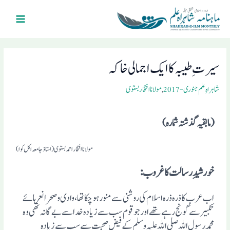
Ski
Main
t
Menu
conten
Post
navigation
سیرت ِطیبہ کا ایک اجمالی خاکہ
شاہراہِ علم جنوری- 2017
,
مولانا افتخار بستوی
(ما بقیہ گذشتہ شمارہ)
مولاناافتخار احمد بستوی(استاذ جامعہ اکل کوا)
خورشیدِرسالت کا غروب :
اب عرب کا ذرہ ذرہ اسلام کی روشنی سے منور ہوچکا تھا، وادی وصحرا نعرہائے
تکبیر سے گونج رہے تھے اورجو قوم سب سے زیادہ خدا سے بے گانہ تھی وہ
محمد رسول اللہ صلی اللہ علیہ وسلم کے فیضِ صحبت سے سب سے زیادہ