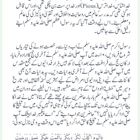
خداشناس ، خدا ترس (Pious) اور خدا پرست بن چکی تھی، اوراس قابل
ہوگئی تھی کہ مدرسہٴ عالم میں روحانیت واخلاق اورتقویٰ وپاکیزگی کی عالم
ومعلم بنے۔ اس لیے وقت آگیا کہ یہ رسول اعظم صلی اللہ علیہ وسلم اپنے
رفیق اعلیٰ سے جا ملیں۔
رسول اکرم صلی اللہ علیہ وسلم نے اب دنیا سے رخصت ہونے کی تیاریاں
شروع فرمادیں،۱۰ ء ھ میں آپ صلی اللہ علیہ وسلم نے آخری حج کا ارادہ فرمایا،
ارکانِ حج سے فراغت کے بعد ایک لا کھ بیس ہزار فدائیوں کے مجمع مقدس
میں آپ صلی اللہ علیہ وسلم نے آخری ہدایات دیں ۔ یہ ہدایات آج بھی
کائنات کے لیے دینی ودنیوی امراض کے لیے بہترین نسخہٴ شفا ہیں اورتاریخ
وسیرمیں ” خطبة الوداع “ کے نام سے مشہور ہیں ۔ اس خطبے کے دوران میں
آپ صلی اللہ علیہ وسلم بار بار حاضرین سے پوچھتے تھے کہ بتاوٴ ” میں نے خدا کا
پیغام اس کے بندو ں تک پہنچانے میں کوئی کوتاہی تو نہیں کی، میں نے تبلیغ کا
حق ادا کردیا یا نہیں ؟ “ حاضرین جواب دیتے کہ ” اے پیغمبر خدا بیشک آپ
صلی اللہ علیہ وسلم نے تبلیغ کا حق ادا کردیا “ عین اس وقت یہ وحی نازل ہوئی :
﴿اَلْیَوْمَ اَکْمَلْتُ لَکُمْ دِیْنَکُمْ وَاَتْمَمْتُ عَلَیْکُمْ نِعْمَتِیْ وَرَضِیْتُ