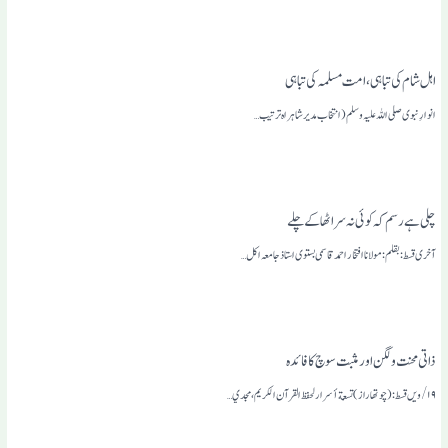
اہل شام کی تباہی ، امت مسلمہ کی تباہی
انوارِ نبوی صلی اللہ علیہ وسلم (انتخاب مدیر شاہراہ ترتیب…
چلی ہے رسم کہ کوئی نہ سراٹھاکے چلے
آخری قسط: بقلم:مولانا افتخار احمد قاسمی بستوی استاذ جامعہ اکل…
ذاتی محنت ولگن اور مثبت سوچ کا فائدہ
۱۹/ویں قسط: (چوتھا راز) تسعة أسرار لحفظ القرآن الکریم، مجدي…