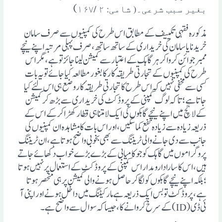
)
بغیر سبب شرعی۔( شامی: ۲ /۱۶۷
مذکورہ فقہی تکییف کے مطابق اس طرح کی کمپنیوں سے صرف سامان
خریدنا یا سامان کی خریداری کے ساتھ ساتھ، صرف پہلی مرتبہ اپنے نیچے
ممبرجوائن کرواکرہر گاہک کے اعتبار سے کمیشن لینا جائز تو ہے ، مگر اس
طرح کی کمپنیوں کے تجارتی طریقہٴ کار کا بغور مطالعہ کیا جائے تو یہ بات
کسی سے مخفی نہیں کہ اس طرح کا تجارتی طریقہٴ کار وضع ہی اس لئے کیا
جاتا ہے؛ تاکہ لوگ کمپنی کے پروڈکٹ کی خریداری سے بڑھ کر کمیشن
کے لالچ میں اپنے نیچے گاہکوں کی ایک لامتناہی قطار کھڑا کرکے اس کے
ذریعہ زیادہ سے زیادہ نفع کماسکیں، اور اس بات کا مشاہدہ ان کمپنیوں کی
جانب سے دی جانے والی ٹریننگ سے بھی بخوبی واضح ہوتا ہے، ان ٹریننگ
پروگراموں میں گاہک کو جو کامیابی کے بڑے بڑے خواب دکھائے جاتے
ہیں،اس کا سارا دارومدار اس کمپنی کے پروڈکٹ کے استعمال پر نہیں ہوتا
؛بلکہ اپنے نیچے گاہکوں کو لگا کر حاصل ہونے والی کمیشن پر ہی منحصر ہوتا
ہے، پروڈکٹ تو بس ایک ذریعہ ہے مارکیٹنگ میں داخل ہونے اور اپنی آ
ئی ڈی(ID) کے سرخ کروانے کا ، جیسا کہ سوال سے واضح ہے ۔