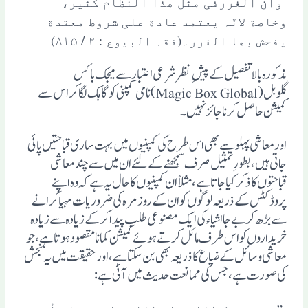
وانّ الغررفی مثل ھذا النظام کثیر،
وخاصة لانّہ یعتمد عادة علی شروط معقدة
یفحش بھا الغرر۔(فقہ البیوع : ۲ / ۸۱۵)
مذکورہ بالا تفصیل کے پیش ِنظر شرعی اعتبار سے میجک باکس
گلوبل(Magic Box Global) نامی کمپنی کو گاہک لگا کراس سے
کمیشن حاصل کرنا جائز نہیں۔
اور معاشی پہلو سے بھی اس طرح کی کمپنیوں میں بہت ساری قباحتیں پائی
جاتی ہیں، بطورِ تمثیل صرف سمجھنے کے لئے ان میں سے چند معاشی
قباحتوں کا ذکر کیا جاتا ہے، مثلاً ان کمپنیوں کا حال یہ ہے کہ وہ اپنے
پروڈکٹس کے ذریعہ لوگوں کو ان کے روزمرہ کی ضروریات مہیا کرانے
سے بڑھ کر بے جا اشیاء کی ایک مصنوعی طلب پیدا کرکے زیادہ سے زیادہ
خریداروں کو اس طرف مائل کرتے ہوئے کمیشن کمانامقصود ہوتا ہے ، جو
معاشی وسائل کے ضیاع کا ذریعہ بھی بن سکتا ہے، اور حقیقت میں یہ نجش
کی صورت ہے، جس کی ممانعت حدیث میں آئی ہے: