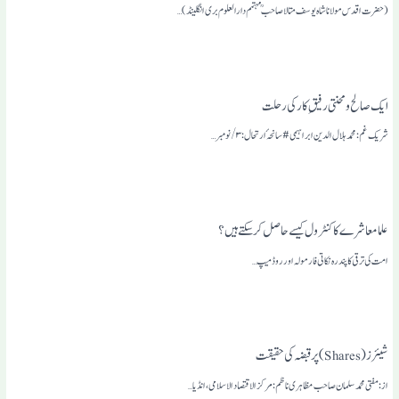
(حضرت اقدس مولانا شاہ یوسف متالا صاحبمہتمم دارالعلوم بری انگلینڈ)…
ایک صالح ومحنتی رفیق ِکار کی رحلت
شریک غم: محمد ہلال الدین ابراہیمی# سانحہٴ ارتحال: ۳/نومبر…
علما معاشرے کا کنٹرول کیسے حاصل کرسکتے ہیں؟
امت کی ترقی کا پندرہ نکاتی فارمولہ اور روڈ میپ…
شیئرز( Shares)پر قبضہ کی حقیقت
از: مفتی محمد سلمان صاحب مظاہری ناظم: مرکزالاقتصاد الاسلامی،انڈیا …