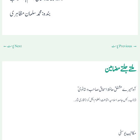
بندہ: محمد سلمان مظاہری
→
Previous پوسٹ
Next پوسٹ
←
ملتے جلتے مضامین
آہ!میرے مشفق حافظ اسحاق صاحب وستانوی 
(نائب رئیس جامعہ اسلامیہ اشاعت العلوم اکل کوا) قاری نثار…
مکاتیبِ یوسفی