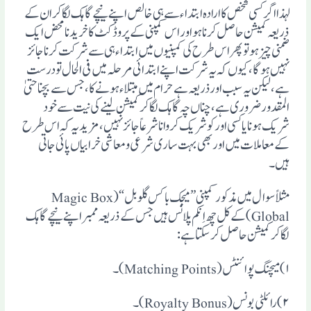
لہذا اگر کسی شخص کا ارادہ ابتداء سے ہی خالص اپنے نیچے گاہک لگا کر ان کے
ذریعہ کمیشن حاصل کرنا ہواور اس کمپنی کے پروڈکٹ کا خریدنا محض ایک
ضمنی چیز ہو تو پھر اس طرح کی کمپنیوں میں ابتداء ہی سے شرکت کرنا جائز
نہیں ہوگا، کیوں کہ یہ شرکت اپنے ابتدائی مرحلہ میں فی الحال تو درست
ہے، لیکن یہ سبب اورذریعہ ہے حرام میں مبتلاء ہونے کا، جس سے بچنا حتیٰ
المقدور ضروری ہے ،چناں چہ گاہک لگا کر کمیشن لینے کی نیت سے خود
شریک ہونا یا کسی اور کو شریک کروانا شرعاً جائز نہیں، مزید یہ کہ اس طرح
کے معاملات میں اور بھی بہت ساری شرعی ومعاشی خرابیاں پائی جاتی
ہیں۔
مثلاً سوال میں مذکور کمپنی ”میجک باکس گلوبل“(Magic Box
Global)کے کل چھ اِنکم پلانس ہیں جس کے ذریعہ ممبر اپنے نیچے گاہک
لگا کر کمیشن حاصل کرسکتا ہے :