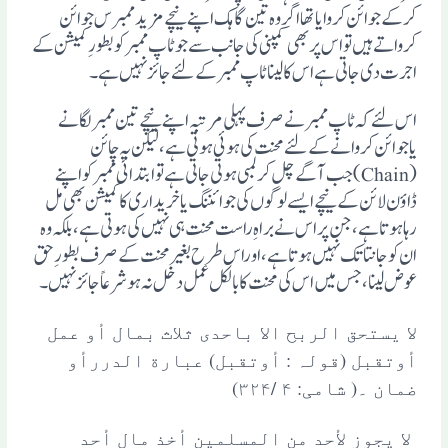
کرکے جوائن کروایا تھا اگر وہ تین گاہک اپنے نیچے مزید ممبرس جوائن
کرواتے ہیں تو اس پر بھی کمپنی کی جانب سے جو ٹاپ ممبر کو بطور ِ کمیشن کے
اجرت دی جاتی ہے اس کا لینا ٹاپ ممبر کے لئے جائز نہیں ہے۔
اس لئے کہ ٹاپ ممبرنے صرف پہلی مرتبہ اپنے نیچے تین ممبرلگانے
یاجوائن کروانے کے لئے محنت کی ہوئی ہوتی ہے ،لیکن یہ چائن
(Chain)جب آگے چل کر لمبی ہوتی جاتی ہے تو ابتدائی ممبر کو اپنے
ڈاوٴن لائن کے نیچے ایسے لوگوں کی جوائننگ یا خریداری کا کمیشن بھی مل
رہا ہوتا ہے، جن پر اس نے براہ ِ راست محنت ہی نہیں کی ہوتی ہے ،بلکہ وہ
ان کو جانتا تک نہیں ہوتا ہے،اوراس طرح بغیر محنت کے صرف بطور ِحق
عوض لینا، جس میں اس کی محنت کا بالکل عمل دخل نہ ہو شرعاً جائز نہیں۔
لا یستحق الربح الا باحدی ثلاث بمال أو عمل
أوتقبل (قولہ : أوتقبل) عبارة الدررأو
ضمان ۔( شامی: ۴ /۳۲۴)
لا یجوز لأحد من المسلمین أخذ مال أحد