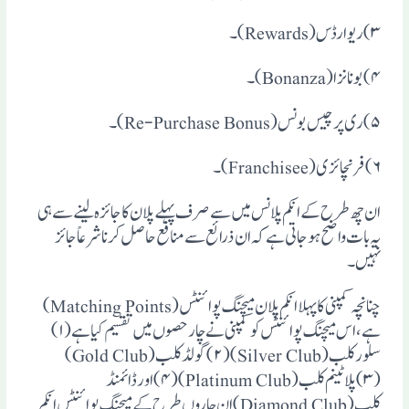
ان چھ طرح کے انکم پلانس میں سے صرف پہلے پلان کا جائزہ لینے سے ہی
یہ بات واضح ہوجاتی ہے کہ ان ذرائع سے منافع حاصل کرنا شرعاً جائز
نہیں۔
چنانچہ کمپنی کا پہلا انکم پلان میچنگ پوائنٹس(Matching Points)
ہے، اس میچنگ پوائنٹس کو کمپنی نے چار حصوں میں تقسیم کیا ہے(۱)
سلور کلب(Silver Club) (۲)گولڈکلب(Gold Club)
(۳)پلاٹینم کلب(Platinum Club) (۴)اور ڈائمنڈ
کلب(Diamond Club) ان چاروں طرح کے میچنگ پوائنٹس انکم