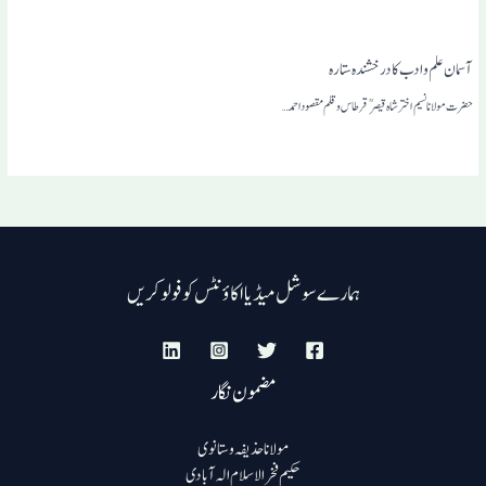
آسمان علم و ادب کا درخشندہ ستارہ
حضرت مولانا نسیم اختر شاہ قیصر قرطاس و قلم مقصوداحمد…
ہمارے سوشل میڈیا اکاؤنٹس کو فولو کریں
مضمون نگار
مولانا حذیفہ وستانوی
حکیم فخرالاسلام الہ آبادی