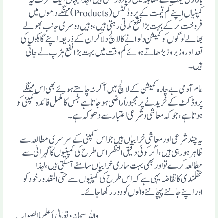
کمپنیاں اپنے کم قیمت کے پروڈکٹس(Products) مہنگے داموں میں
فروخت کرکے بہت بڑا نفع کماتی رہتی ہیں،وہیں دوسری جانب بھولے
بھالے لوگوں کو کمیشن دلوانے کا لالچ دلاکر ان کے ذریعہ اپنے گاہکوں کی
تعداد روزبروز بڑھاتے ہوئے کم وقت میں بہت بڑا نفع ہڑپ لے جاتی
ہیں ۔
عام آدمی بے چارہ کمیشن کے لالچ میں آکر نہ چاہتے ہوئے بھی اس مہنگے
پروڈکٹ کے خریدنے پر مجبوراً راضی ہوجاتا ہے جس کا مکمل فائدہ کمپنی کو
ہوتا ہے، جو کہ معاشی و شرعی اعتبار سے دھوکہ ہے۔
یہ چند شرعی اور معاشی خرابیاں ہیں جو اس کمپنی کے سرسری مطالعہ سے
ظاہر ہورہی ہیں، اگر کوئی دقیق النظراس طرح کی کمپنیوں کاگہرائی سے
مطالعہ کرے تو اور بھی بہت ساری خرابیاں سامنے آسکتی ہیں، لہذا
عقلمندی کا تقاضہ یہی ہے کہ اس طرح کی کمپنیوں سے حتی المقدور خود کو
اور اپنے جاننے پہچاننے والوں کو دور رکھا جائے ۔
وا للہ سبحانہ وتعالیٰ أعلم باالصواب