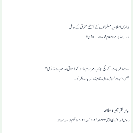
مدارس اسلامیہ مسلمانوں کے آئینی حقوق کے حامل
اداریہ: حذیفہ مو لا نا غلام محمد صاحب وستا نوی#…
ہمت و عزیمت کے پیکرجناب مرحوم حافظ محمد اسحاق صاحب وستانوی#
مخلص- عبدالرحمن ملی ندوی۔ خادم تدریس جامعہ اکل کوا …
بیان القرآن کا مطالعہ
دسویں قسط: ۹/ربیع الثانی ۱۴۴۳ھ/۱۵/اکتوبر۲۰۲۱ء (حکیم الا مت مولانا…