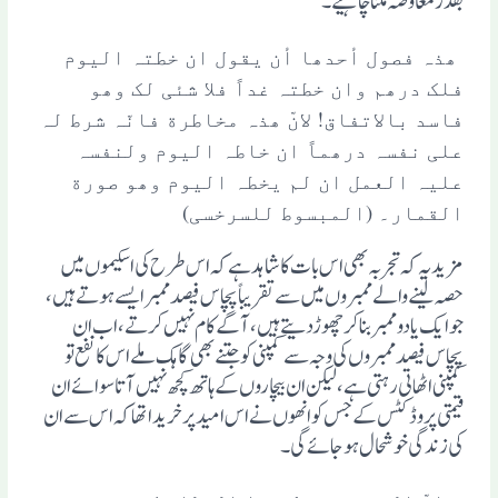
بقدر معاوضہ ملنا چاہیے۔
ھذہ فصول أحدھا أن یقول ان خطتہ الیوم
فلک درھم وان خطتہ غداً فلا شئی لک وھو
فاسد بالاتفاق! لانّ ھذہ مخاطرة فانّہ شرط لہ
علی نفسہ درھماً ان خاطہ الیوم ولنفسہ
علیہ العمل ان لم یخطہ الیوم وھو صورة
القمار۔ (المبسوط للسرخسی)
مزید یہ کہ تجربہ بھی اس بات کا شاہد ہے کہ اس طرح کی اسکیموں میں
حصہ لینے والے ممبروں میں سے تقریباً پچاس فیصد ممبر ایسے ہوتے ہیں،
جو ایک یا دو ممبر بناکر چھوڑدیتے ہیں،آگے کام نہیں کرتے، اب ان
پچاس فیصد ممبروں کی وجہ سے کمپنی کو جتنے بھی گاہک ملے اس کا نفع تو
کمپنی اٹھاتی رہتی ہے، لیکن ان بیچاروں کے ہاتھ کچھ نہیں آتاسوائے ان
قیمتی پروڈکٹس کے جس کو انھوں نے اس امید پر خریدا تھا کہ اس سے ان
کی زندگی خوشحال ہوجائے گی۔