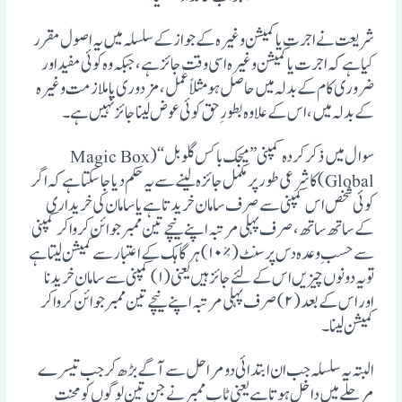
شریعت نے اجرت یا کمیشن وغیرہ کے جواز کے سلسلہ میں یہ اصول مقرر
کیا ہے کہ اجرت یا کمیشن وغیرہ اسی وقت جائز ہے، جبکہ وہ کوئی مفید اور
ضروری کام کے بدلہ میں حاصل ہو مثلاً عمل ،مزدوری یا ملازمت وغیرہ
کے بدلہ میں، اس کے علاوہ بطور ِ حق کوئی عوض لینا جائز نہیں ہے۔
سوال میں ذکر کردہ کمپنی ”میجک باکس گلوبل“(Magic Box
Global) کا شرعی طور پر مکمل جائزہ لینے سے یہ حکم دیا جاسکتا ہے کہ اگر
کوئی شخص اس کمپنی سے صرف سامان خریدتا ہے یا سامان کی خریداری
کے ساتھ ساتھ، صرف پہلی مرتبہ اپنے نیچے تین ممبرجوائن کرواکر کمپنی
سے حسب ِ وعدہ دس پرسنٹ( ٪۱۰) ہر گاہک کے اعتبار سے کمیشن لیتا ہے
تویہ دونوں چیزیں اس کے لئے جائز ہیں یعنی(۱) کمپنی سے سامان خریدنا
اور اس کے بعد (۲)صرف پہلی مرتبہ اپنے نیچے تین ممبر جوائن کرواکر
کمیشن لینا۔
البتہ یہ سلسلہ جب ان ابتدائی دو مراحل سے آگے بڑھ کر جب تیسرے
مرحلے میں داخل ہوتا ہے یعنی ٹاپ ممبر نے جن تین لوگوں کو محنت