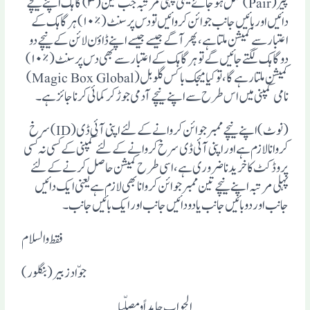
پیر(Pair) مکمل ہوجائے یعنی پہلی مرتبہ جب تین( ۳)گاہک اپنے نیچے
دائیں اوربائیں جانب جوائن کروائیں تو دس پرسنٹ( ٪۱۰) ہر گاہک کے
اعتبار سے کمیشن ملتا ہے،پھر آگے جیسے جیسے اپنے ڈاوٴن لائن کے نیچے دو
دو گاہک لگتے جائیں گے تو ہر گاہک کے اعتبار سے بھی دس پرسنٹ( ٪۱۰)
کمیشن ملتا رہے گا ، توکیا میجک باکس گلوبل(Magic Box Global)
نامی کمپنی میں اس طرح سے اپنے نیچے آدمی جوڑ کر کمائی کرنا جائز ہے۔
(نوٹ)اپنے نیچے ممبر جوائن کروانے کے لئے اپنی آ ئی ڈی(ID) سرخ
کروانا لازم ہے اور اپنی آ ئی ڈی سرخ کروانے کے لئے کمپنی کے کسی نہ کسی
پروڈکٹ کا خریدنا ضروری ہے، اسی طرح کمیشن حاصل کرنے کے لئے
پہلی مرتبہ اپنے نیچے تین ممبرجوائن کروانا بھی لازم ہے یعنی ایک دائیں
جانب اور دو بائیں جانب یا دو دائیں جانب اور ایک بائیں جانب ۔
فقط والسلام
جو ّاد زبیر(بنگلور)
الجواب حامداً ومصلّیا