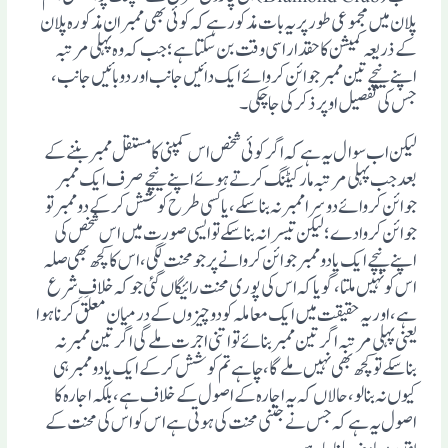
پلان میں مجموعی طور پر یہ بات مذکور ہے کہ کوئی بھی ممبر ان مذکورہ پلان
کے ذریعہ کمیشن کا حقدار اسی وقت بن سکتا ہے؛ جب کہ وہ پہلی مرتبہ
اپنے نیچے تین ممبرجوائن کروائے ایک دائیں جانب اور دو بائیں جانب،
جس کی تفصیل اوپر ذکر کی جاچکی ۔
لیکن اب سوال یہ ہے کہ اگر کوئی شخص اس کمپنی کا مستقل ممبر بننے کے
بعد جب پہلی مرتبہ مارکیٹنگ کرتے ہوئے اپنے نیچے صرف ایک ممبر
جوائن کروائے دوسرا ممبر نہ بنا سکے ،یا کسی طرح کوشش کرکے دو ممبرتو
جوائن کروادے؛ لیکن تیسرا نہ بنا سکے تو ایسی صورت میں اس شخص کی
اپنے نیچے ایک یا دو ممبر جوائن کروانے پر جو محنت لگی، اس کا کچھ بھی صلہ
اس کو نہیں ملتا ،گویا کہ اس کی پوری محنت رائیگاں گئی جو کہ خلافِ ِشرع
ہے، اور یہ حقیقت میں ایک معاملہ کو دو چیزوں کے درمیان معلق کرنا ہوا
یعنی پہلی مرتبہ اگرتین ممبر بنائے تو اتنی اجرت ملے گی اگرتین ممبرنہ
بناسکے تو کچھ بھی نہیں ملے گا، چاہے تم کوشش کرکے ایک یا دو ممبر ہی
کیوں نہ بنالو، حالاں کہ یہ اجارہ کے اصول کے خلاف ہے ، بلکہ اجارہ کا
اصول یہ ہے کہ جس نے جتنی محنت کی ہوتی ہے اس کو اس کی محنت کے