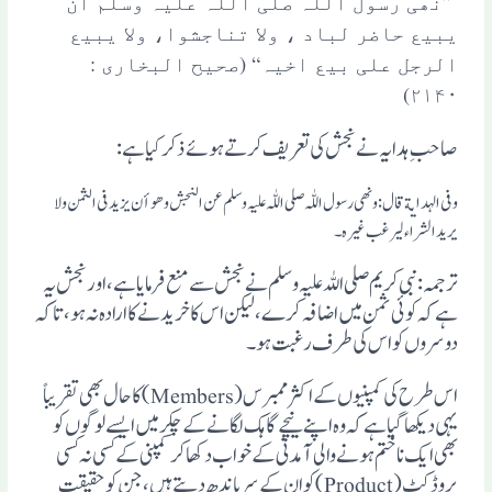
”نھی رسول اللہ صلی اللہ علیہ وسلم أن
یبیع حاضر لباد ، ولا تناجشوا، ولا یبیع
الرجل علی بیع اخیہ“ (صحیح البخاری :
۲۱۴۰)
صاحب ِ ہدایہ نے نجش کی تعریف کرتے ہوئے ذکر کیا ہے:
وفی الہدایة قال: ونھی رسول اللّٰہ صلی اللّٰہ علیہ وسلم عن النجش وھو أن یزید فی الثمن ولا
یرید الشراء لیرغب غیرہ ۔
ترجمہ: نبی کریم صلی اللہ علیہ وسلم نے نجش سے منع فرمایا ہے، اور نجش یہ
ہے کہ کوئی ثمن میں اضافہ کرے، لیکن اس کا خریدنے کا ارادہ نہ ہو، تاکہ
دوسروں کو اس کی طرف رغبت ہو۔
اس طرح کی کمپنیوں کے اکثر ممبرس(Members) کا حال بھی تقریباً
یہی دیکھا گیا ہے کہ وہ اپنے نیچے گاہک لگانے کے چکر میں ایسے لوگوں کو
بھی ایک نا ختم ہونے والی آمدنی کے خواب دکھا کرکمپنی کے کسی نہ کسی
پروڈکٹ (Product) کوان کے سر باندھ دیتے ہیں، جن کو حقیقت