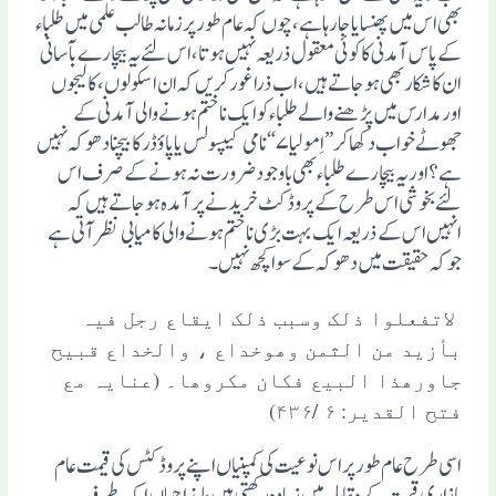
بھی اس میں پھنسایا جارہا ہے،چوں کہ عام طور پرزمانہ طالب علمی میں طلباء
کے پاس آمدنی کا کوئی معقول ذریعہ نہیں ہوتا،اس لئے یہ بیچارے بآسانی
ان کا شکار بھی ہوجاتے ہیں، اب ذرا غور کریں کہ ان اسکولوں،کالیجوں
اور مدارس میں پڑھنے والے طلباء کو ایک نا ختم ہونے والی آمدنی کے
جھوٹے خواب دکھا کر ” اِمولیا ۷“ نامی کیپسولس یا پاوٴڈر کا بیچنا دھوکہ نہیں
ہے؟ اور یہ بیچارے طلباء بھی باوجود ضرورت نہ ہونے کے صرف اس
لئے بخوشی اس طرح کے پروڈکٹ خریدنے پر آمدہ ہوجاتے ہیں کہ
انہیں اس کے ذریعہ ایک بہت بڑی ناختم ہونے والی کامیابی نظر آتی ہے
جو کہ حقیقت میں دھوکہ کے سوا کچھ نہیں۔
لاتفعلوا ذلک وسبب ذلک ایقاع رجل فیہ
بأزید من الثمن وھوخداع ، والخداع قبیح
جاورھذا البیع فکان مکروھا۔ (عنایہ مع
فتح القدیر: ۶ /۴۳۶)
اسی طرح عام طور پر اس نوعیت کی کمپنیاں اپنے پروڈکٹس کی قیمت عام
بازاری قیمت کے مقابلہ میں زیادہ رکھتی ہیں ، لہذا جہاں ایک طرف یہ