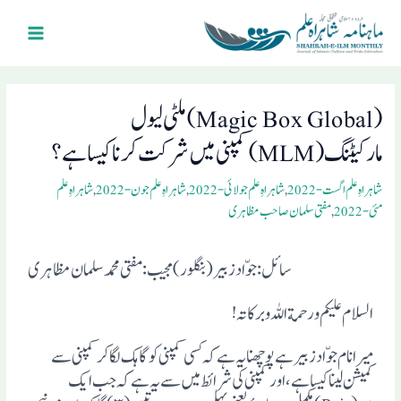
Ski
Main
t
Menu
conten
Post
navigation
(Magic Box Global)ملٹی لیول
مارکیٹنگ(MLM) کمپنی میں شرکت کرنا کیسا ہے؟
شاہراہِ علم اگست- 2022
,
شاہراہِ علم جولائی- 2022
,
شاہراہِ علم جون- 2022
,
شاہراہِ علم
مئی- 2022
,
مفتی سلمان صاحب مظاہری
سائل : جو ّاد زبیر(بنگلور)مجیب: مفتی محمد سلمان مظاہری
السلام علیکم ورحمة اللہ و برکاتہ!
میرا نام جو ّاد زبیر ہے پوچھنا یہ ہے کہ کسی کمپنی کو گاہک لگا کر کمپنی سے
کمیشن لینا کیسا ہے ، اور کمپنی کی شرائط میں سے یہ ہے کہ جب ایک