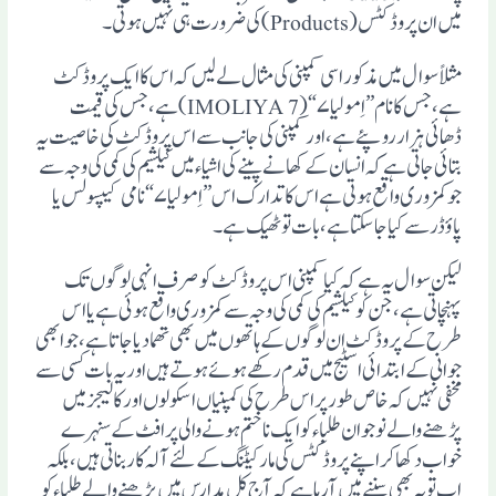
میں ان پروڈکٹس (Products)کی ضرورت ہی نہیں ہوتی ۔
مثلاً سوال میں مذکور اسی کمپنی کی مثال لے لیں کہ اس کا ایک پروڈکٹ
ہے، جس کا نام”اِمولیا ۷“(IMOLIYA 7) ہے، جس کی قیمت
ڈھائی ہزار روپئے ہے، اورکمپنی کی جانب سے اس پروڈکٹ کی خاصیت یہ
بتائی جاتی ہے کہ انسان کے کھانے پینے کی اشیاء میں کیلشیم کی کمی کی وجہ سے
جو کمزوری واقع ہوتی ہے اس کا تدارک اس ” اِمولیا ۷“ نامی کیپسولس یا
پاوٴڈر سے کیا جاسکتا ہے، بات تو ٹھیک ہے ۔
لیکن سوال یہ ہے کہ کیا کمپنی اس پروڈکٹ کو صرف انہی لوگوں تک
پہنچاتی ہے، جن کو کیلشیم کی کمی کی وجہ سے کمزوری واقع ہوئی ہے یا اس
طرح کے پروڈکٹ ان لوگوں کے ہاتھوں میں بھی تھمادیا جاتاہے ،جو ابھی
جوانی کے ابتدائی اسٹیج میں قدم رکھے ہوئے ہوتے ہیں اور یہ بات کسی سے
مخفی نہیں کہ خاص طور پر اس طرح کی کمپنیاں اسکولوں اور کالیجز میں
پڑھنے والے نوجوان طلباء کو ایک ناختم ہونے والی پرافٹ کے سنہرے
خواب دکھا کراپنے پروڈکٹس کی مارکیٹنگ کے لئے آلہٴ کار بناتی ہیں ، بلکہ
اب تو یہ بھی سننے میں آرہا ہے کہ آج کل مدارس میں پڑھنے والے طلباء کو