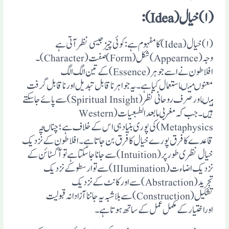
(۱) خیال (Idea):
(۱)خیال(Idea)کامفہوم ہے:کوئی چیزجیسی نظرآتی ہے
وجہ(Appearnce)شکل(Form) صفت(Character)۔
افلاطون نے اسے جوہر(Essence)کے تین الگ الگ
معنوںمیںاستعمال کیا ہے۔یہ جواہرناقابل تبدیل اورناقابل گرفت
ہیںاورصرف روحانی نظر(Spiritual Insight)سے پائے جاسکتے
ہیں۔جب کہ مغربی مابعدالطبعیات (Western
Metaphysics)کی پوری بنیادہی اس کے خلاف ہے؛ چناںچہ
قاعدے کافرق پورے خیال کافرق بن جاتاہے ۔افلاطون کے نزدیک
خیال نظری طور پر (Intuition)سے جاناجاسکتاہے توآگسٹائن کے
نزدیک اضاء ت (IIIumination)سے توارسطوکے نزدیک
تجرید(Abstraction)سے اورکانٹ کے نزدیک
تشکیل(Construction)سے بلاشبہ یہ جانناآزادانہ قبولیت
اوراختیارکے مکمل عمل کے ساتھ ہوتاہے ۔