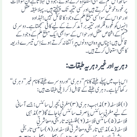
ساتھ اس علم سے بھی استفادہ کرتے ہوئے ،جووحی کہلاتاہے ان سوالات
پرغوروخوض کرتے ہیں اورکسی نتیجہ تک پہنچتے ہیں۔پہلاطبقہ عقل
اورحواس کے سواکسی مبلغِ علم کے وجودکاقائل نہیں؛لہٰذاوہ
انہیںکوغوروفکراورنتیجہ برآمد کرنے کے لیے کافی سمجھتاہے ۔دوسری
قسم کے اشخاص عقل اورحواس کے سوابھی ایک مبلغِ علم کے وجودکے
قائل ہیں؛چناںچہ وہ ان دونوںپراکتفانہ کرتے ہوئے اِس تیسرے ذریعہ
کابھی استعمال کرتے ہیں۔
دہر یہ اور غیر دہریہ طبقات:
اس باب میں پہلے طبقے کانام ’’دہری ‘‘اوردوسرے طبقے کانام غیر’’دہری‘‘
رکھاگیاہے ۔دہری طبقے کے قابل ذکرذیلی طبقات ہیں:
(۱)فلاسفہ(۲)مذاہب دہری(۳)مغربی نیچرل سائنس؛ جسے آسانی
کے لیے مغربی سائنس یا صرف سائنس کہاجائے گا(۴)مذہبی
فلاسفہ(۵)سائنسی فلاسفہ(۶)فلسفیانہ تاریخی ومعاشرتی
فلاسفہ(۷)مذہبی تاریخی ومعاشرتی فلاسفہ اور(۸)سائنسی تاریخی