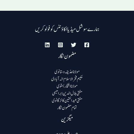
ہمارے سوشل میڈیا اکاؤنٹس کو فولو کریں
مضمون نگار
مولانا حذیفہ وستانوی
حکیم فخرالاسلام الہ آبادی
مولانا افتخار بستوی
مفتی ہلال الدین ابراھیمی
مفتی عبد المتین کانڑگانوی
تمام مضمون نگار
میگزین