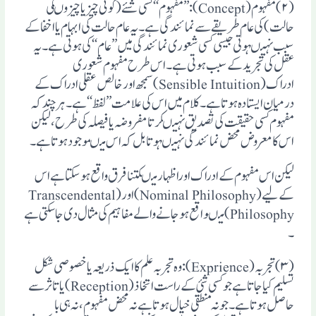
(۲)مفہوم(Concept): ’’مفہوم‘‘کسی شئے (کوئی چیزیاچیزوںکی
حالت) کی عام طریقے سے نمائندگی ہے۔یہ عام حالت کی ابہام یااخفاکے
سبب نہیںہوتی جیسی کسی شعوری نمائندگی میں’’عام‘‘کی ہوتی ہے ۔ یہ
عقل کی تجریدکے سبب ہوتی ہے ۔اس طرح مفہوم شعوری
ادراک(Sensible Intuition) سمجھ اور خالص عقلی ادراک کے
درمیان ایستادہ ہوتاہے ۔کلام میں اس کی علامت ’’لفظ‘‘ہے ۔ہرچندکہ
مفہوم کسی حقیقت کی تصدیق نہیںکرتامفروضہ یافیصلہ کی طرح ،لیکن
اس کامعروض محض نمائندگی نہیںہوتا بل کہ اس میںموجودہوتا ہے ۔
لیکن اس مفہوم کے ادراک اوراظہارمیںکتنافرق واقع ہوسکتاہے اس
کے لیے(Nominal Philosophy)اور(Transcendental
Philosophy)میںواقع ہوجانے والے مفاہیم کی مثال دی جاسکتی ہے
۔
(۳)تجربہ(Exprience): وہ تجربہ علم کاایک ذریعہ یاخصوصی شکل
تسلیم کیاجاتاہے جوکسی شئی کے راست اتخاذ(Reception)یاتاثرسے
حاصل ہوتاہے ۔جونہ منطقی خیال ہوتاہے نہ محض مفہوم،نہ ہی با