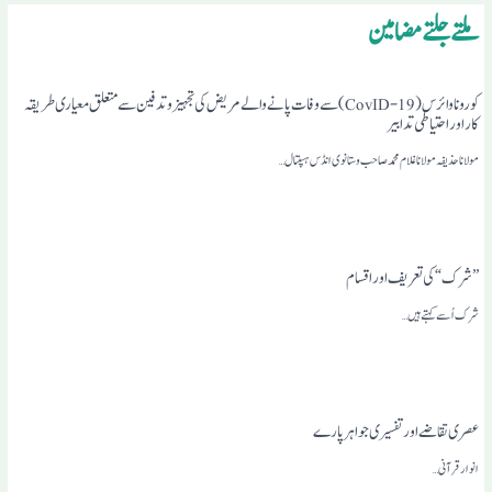
ملتے جلتے مضامین
کوروناوائرس (19-CovID) سے وفات پانے والے مریض کی تجہیز و تد فین سے متعلق معیاری طریقہ
کار اور احتیاطی تدابیر
مولانا حذیفہ مولانا غلام محمد صاحب وستانوی انڈس ہسپتال…
”شرک“کی تعریف اور اقسام
شرک اُسے کہتے ہیں…
عصری تقاضے اور تفسیری جواہر پارے
انوار قرآنی …