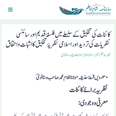
Ski
Main
t
Menu
conten
Post
navigation
کائنات کی تخلیق کے سلسلے میں فلسفۂ قدیم اور سائنسی
نظریات کی تردید اور اسلامی نظریۂ تخلیق کا اثبات واحقاق
شاہراہِ علم اکتوبر- 2018
,
مولانا حذیفہ وستانوی
۳۰؍ ویں قسط: حذ یفہ مو لانا غلا م محمد صاحب وستا نویؔ
نظریہ برائے کائنات
معرفی ووجودی :