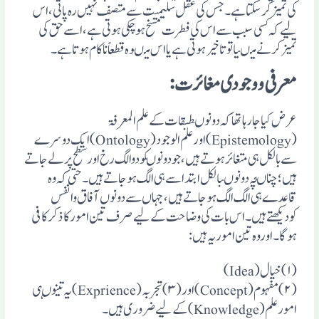
کی تمیزکرسکتاہے ۔جس کی عقل سلیمیت سے متصف نہیں رہ پاتی، اس
لیے کہ کسی سبب سے اس کی فطرت مسخ ہوچکی ہوتی ہے ،اسے حق کی
تمیزکرنے میںیاتوتاخیر ہوتی ہے یااس میںوہ قطعاً ناکام ہوتاہے ۔
معرفی ووجودی مغائرت:
عرض کیاجارہاتھاکہ دونوںطبقات کے علم المعرفۃ
(Epistemology)اورعلم الوجود (Ontology)ایک دوسرے
سے بالکل ہی متغائر ہوتے ہیں،جودونوںکودوالگ رخ اورسطح پرلے جاتے
ہیں؛چناںچہ دونوںبالکل ابتداسے ہی الگ ہوجاتے ہیں۔حتی کہ وہ
قاعدے ہی الگ الگ ہوجاتے ہیں،جہاں سے دونوں آفاق وانفس
کودیکھتے ہیں۔اس بات کی وضاحت کے لیے صرف تین امورکاذکرکافی
ہوگا۔اوروہ تین امور یہ ہیں:
(۱)خیال(Idea)
(۲)مفہوم(Concept)اور(۳)تجربہ(Exprience)یہ تینوںہی
امورعلم (Knowledge)کے لیے ضروری ہیں۔