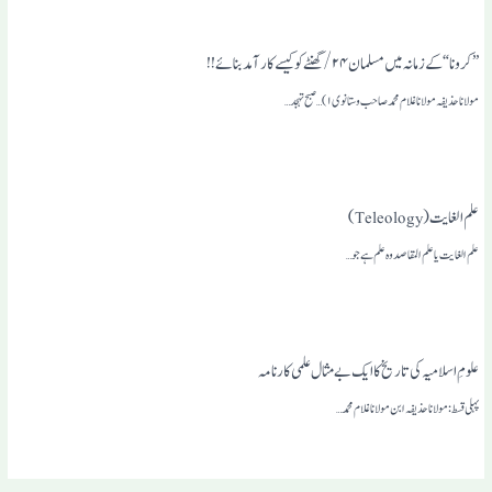
”کرونا“ کے زمانہ میں مسلمان ۲۴/ گھنٹے کو کیسے کار آمد بنائے!!
مولانا حذیفہ مولانا غلام محمد صاحب وستانوی ۱)…صبح تہجد…
علم الغایت (Teleology)
علم الغایت یا علم المقاصد وہ علم ہے جو…
علومِ اسلامیہ کی تاریخ کا ایک بے مثال علمی کارنامہ
پہلی قسط : مولانا حذیفہ ابن مولانا غلام محمد…