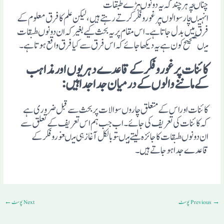
چناںچہ ہرچندکہ یہ دونوںبڑے طبقات
انہیںچارسوالوںپرغوروفکرکرتے رہتے ہیں،لیکن علم کافرق معلوم کے
فرق میں بدل جاتاہے ۔اس مقام پریہ بحث کیے بغیرکہ ان دونوںطبقات
میںصحیح کون ہے یہ دیکھاجائے کہ اس فرق سے کیافرق واقع ہوتاہے ۔
کائنات پر غورو فکر کے قاعدے دہریوں اور مذاہب
کے ماننے والوں کے درمیان جدا جدا ہیں :
کائنات اوراس کے متعلق چاروں سوالات پربحث سے قبل ضروری ہے
کہ کائنات کی تعریف کی جائے۔اب جب ہم اس تعریف کے تعلق سے
ان دونوںطبقات کاجائزہ لیتے ہیںتوبالکل آغازہی میںغوروفکرکے
قاعدے جداہوجاتے ہیں۔
→
Previous پوسٹ
Next پوسٹ
←