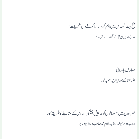
فتح بیت المقدس میں اہم کردار ادا کرنے والی شخصیات:
صلاح الدین ایوبی ؒ کے ظہور سے قبل عالمِ…
معارفِ با ند ویؒ
طلبہ عشا کے بعد کیا کریں : طلبہ کو…
عصر جدیدمیں مسلمانوں کو درپیش چیلنجز اور اس کے مقابلے کا طریقہٴ کار
اداریہ: دوسری قسط: حذیفہ غلام محمد صاحب وستانوی (مدیر…