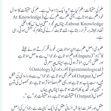
علم کی حقیقت : علم کیاہے ؟یہ ایک بڑاسوال ہے ۔علم کی حقیقت کاسوال
خودعلم سے ہوتاہے ۔یعنی علم سے علم کے لیے (At Knowledge
about Knowledge)۔چناںچہ مجردمعنی میںاِس کاداخلی
تضادہمیشہ برقرار رہتاہے،جسے ثابت کرنے کی ناکام کوشش ہوتی رہی
ہے ۔
علم وحی اصل علم ہے : ان سوالات پرغوروفکرکرتے ہوئے طبقے
کا’’زاد‘‘(Inputs) وہ علم ہوتاہے، جوحواس سے حاصل ہوتا ہے
اورعقل جس پرمؤثرہوتی ہے ؛چناںچہ معرفی
(Epistemological) اور وجودی (Ontology)
محصول(Output)وہ علم بھی ہوتاہے ،جوحواس سے ماوراء وحی کی شکل
میں دست یاب ہوتاہے اوریہی علم اصلاً مؤثر ہوتاہے ،جومحصول کی توجیہ
،تعیین اورتحدیدکاباعث ہوتاہے؛چناںچہ یہاں
محصول(Output)حقیقت ہوتاہے ۔وہ حقیقت جو’’ہے ‘‘۔
عقل اور فطرت: بلاشبہ انسانی عقل کی ایک کیفیت ہے ،جواُس کی اصل