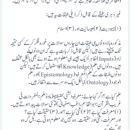
ومعاشرتی فلاسفہ۔ظاہرہے کہ ۴؍تا۸؍کی اصل دراصل ۱؍تا۳؍ ہیں۔
غیردہری طبقے کے قابل ذکرذیلی طبقات یہ ہیں:
(۱)یہودیت(۲)عیسائیت اور(۳)اسلام
مذکورہ بالادونوںہی طبقات ان چاروں سوالات پرغوروفکرکرکے کسی نتیجہ
تک پہنچتے رہے ہیں؛لیکن قابل ذکربات یہ ہے کہ ان دونوںکے
زاد(Inputs)ظاہراً ایک جیسے ہی معلوم ہوتے ہوئے بھی بالکل مختلف
ہیں ۔ دونوں ہی علم(Knowledge)کااستعمال کرتے ہیں؛لیکن
دونوںطبقات کے علم المعرفۃ (Epistemology)اورعلم
الوجود(Ontology)بالکل ایک دوسرے سے متغائرہیں۔
علم کیاہے؟اگرکہاجائے :معرفۃ الشئی بحقیقتۃ(مادۂ علم:المفردات فی
غریب القرآن :ابوالقاسم راغب اصفہانی)توکئی سوالات پیداہوتے ہیں۔
(۱) معرفت کیاہے؟(۲) شئی کیاہے ؟اور(۳) حقیقت کیاہے؟
اورمعرفت ،شئی اورحقیقت…وہ نہیں جومعلوم ہوتی ہے ،بل کہ وہ
جو’’ہے ‘‘۔