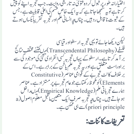
اختیارانہ طورپرقبول کردہ فتویٰ نہ تاریخی روایت۔جب تجربہ اپنے کوپیش
کرتاہے تویہ سمجھاجاتاہے کہ یہ ایک خاص قسم کی اعلیٰ قابلیت ہے، جس
کے ثبوت ناقابل ردہیں۔چناںچہ انسانی علم اورتجربہ تقریباً یکساں ہوتے
ہیں۔
لیکن دیکھاجائے تویہی تجربہ ارسطواورقیاسی
فلسفے(Transcendental Philosophy) میںکتنے مختلف نتائج
برآمدکرتاہے ۔ارسطوکے یہاں تجربہ کسی انفرادی شئی کی موجودگی سے
براہ راست متعلق ہے اوریہ تجربہ علم یافن کے برابرہے ۔اس کے
برخلاف کانٹ تجربے کے قوامی عناصر(Constitutive
Elements)کوملحوظ رکھتاہے جوعام تجربے پرمستزادہے ۔عناصر
ہمارے تجرباتی علم (Empirical Knowledge) میںداخل
ہوجاتے ہیں۔چناںچہ تجربہ صرف ایک متعین ماقبل معلوم اصول(a
priori principle)سے ہی ممکن ہے ۔
تعریفات کائنات: