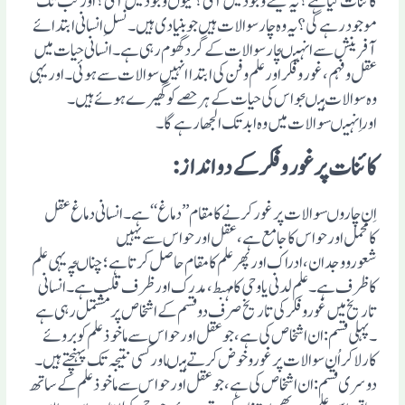
کائنات کیا ہے ؟ یہ کیسے وجود میں آئی ؟ کیوں وجود میں آئی ؟ اور کب تک
موجود رہے گی ؟ یہ وہ چار سوالات ہیں جو بنیادی ہیں ۔ نسلِ انسانی ابتدائے
آفرینش سے انہیںچارسوالات کے گرد گھوم رہی ہے ۔انسانی حیات میں
عقل وفہم ،غور وفکر اور علم وفن کی ابتداانہیں سوالات سے ہوئی۔اوریہی
وہ سوالات ہیںجواس کی حیات کے ہرحصے کوگھیرے ہوئے ہیں۔
اوراِنہیںسوالات میں وہ ابدتک الجھارہے گا۔
کائنات پر غور وفکر کے دو انداز:
اِ ن چاروںسوالات پرغورکرنے کامقام’’دماغ‘‘ہے ۔انسانی دماغ عقل
کامحمل اورحواس کاجامع ہے،عقل اورحواس سے یہیں
شعورووجدان،ادراک اورپھرعلم کامقام حاصل کرتا ہے ؛چناںچہ یہی علم
کاظرف ہے ۔ علم لدنی یاوحی کامہبط ،مدرک اورظرف قلب ہے ۔انسانی
تاریخ میں غوروفکرکی تاریخ صرف دوقسم کے اشخاص پر مشتمل رہی ہے
۔پہلی قسم:ان اشخا ص کی ہے ،جوعقل اورحواس سے ماخوذعلم کوبروئے
کارلاکراُن سوالات پر غوروخوض کرتے ہیںاورکسی نتیجہ تک پہنچتے ہیں۔
دوسری قسم:ان اشخاص کی ہے ،جوعقل اورحواس سے ماخوذعلم کے ساتھ