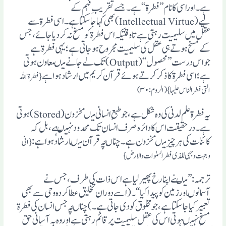
ہے ۔اوراسی کانام’’ فطرۃ ‘‘ہے۔جسے تقریبِ فہم کے
لیے(Intellectual Virtue) بھی کہاجاسکتاہے ۔اسی فطرۃ سے
عقل میں سلیمیت رہتی ہے تاوقتیکہ اس فطرۃ کومسخ نہ کردیاجائے ،جس
کے مسخ ہوتے ہی عقل کی سلیمیت مجروح ہوجاتی ہے ؛یہی فطرۃ ہے
جواس درست ’’محصول‘‘(Output)تک لے جانے میںمعاون ہوتی
ہے ؛اسی فطرۃ کاذکرکرتے ہوئے قرآن کریم میں ارشاد ہوا ہے
{فطرۃ اللہ
التی فطرالناس علیہا}(الروم:۳۰)
یہ فطرۃ علم لدنی کی وہ شکل ہے ،جوطبعِ انسانی میںمخزون(Stored) ہوتی
ہے ۔درحقیقت اس کادائرہ صرف انسان تک محدودنہیںہے ،بل کہ
کائنات کی ہرچیزمیںمخزون ہے ۔چناںچہ قرآن میںارشادہواہے:
{انی
وجہت وجہی للذی
فطرالسمٰوات والارض}
ترجمہ:’’ میںنے اپنارخ پھیرلیاہے اس ذات کی طرف ،جس نے
آسمانوںاورزمین کوپیداکیا‘‘۔ (اسے دوران تخلیق عطاکردہ وحی سے بھی
تعبیرکیاجاسکتاہے،جومخلوق کودی جاتی ہے۔)چناںچہ جس انسان کی فطرۃ
مسخ نہیںہوتی اس کی عقل سلیمیت پرقائم رہتی ہے اوروہ بہ آسانی حق