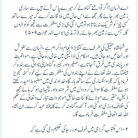
اے انسان! اگر تو اتنے گناہ لے کر میرے پاس آئے ہیں سے ساری
زمین بھر جائے پھر مجھ سے اس حال میں ملاقات کرے کہ میرے ساتھ
کسی چیز کو شریک نہ بناتا ہو تو میں اتنی ہی بڑی مغفرت سے تجھ کو نوازوں
گا۔ جس سے زمین بھر جائے۔ (ترمذی ابواب الدعوات ۵۰۹)
یہ شہنشاہِ حقیقی کی طرف سے کتنا بڑا انعام و اکرام ہے، انسان سے لغزش
اور خطائیں ہو جاتی ہیں۔ احکام کی ادائیگی میں خامی رہ جاتی ہے، مواظبت
اور پابندی میں فرق آجاتا ہے، صغیرہ اور کبیرہ گناہ اپنی نادانی سے بندہ کر
بیٹھتا ہے۔ اللہ تعالے نے اپنے بندوں کی مغفرت کے لیے خود نسخہ تجویز
فرما دیا کہ عجز و انکساری کے ساتھ بارگاہ خداوندی میں مضبوط امید رکھتے
ہوئے مغفرت کا سوال کرو،دل میں شرمندہ اور پشیمان ہو کہ ہائے مجھ
ذلیل و حقیر سے مولائے کا ئنات خالق موجودات تبارک و تعالیٰ کے حکم
کی خلاف ورزی ہوگئی اور آئندہ گناہ نہ کرنے کا پختہ عہد کرے۔ ان نشاء
اللہ خداتعالیٰ مغفرت فرما دے گا۔