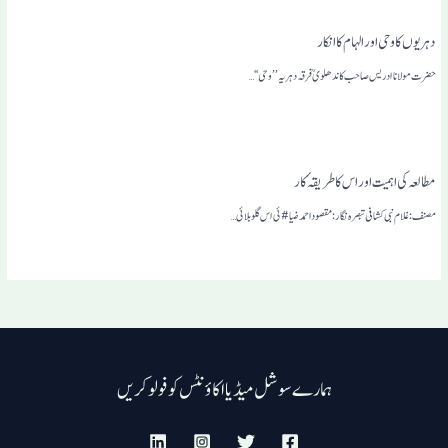
دہریوں کا وحی اور الہام کا انکار
حضرت مولانا ادریس صاحب کاندھلوی ؒ فرقہ دہریہ ’’وحی‘‘…
مطالعہ کی اہمیت اور اس کا طریقہٴ کار
مصنف: غلام نبی کشافی تبصرہ نگار: مقصوداحمدضیا#ئی اس گلوبلائی…
ہمارے سوشل میڈیا اکاؤنٹس کو فولو کریں