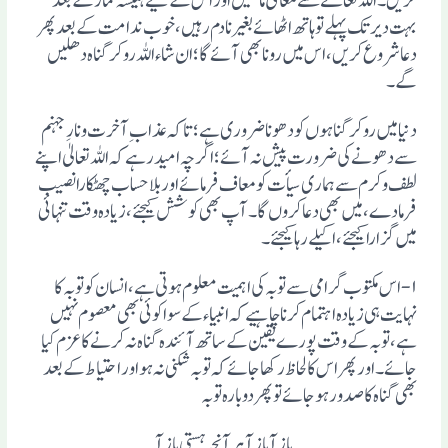
کریں۔ اللہ تعالے سے معافی مانگیں اور اس کے لیے ہمیشہ نماز کے بعد
بہت دیر تک پہلے تو ہاتھ اٹھائے بغیر نادم رہیں،خوب ندامت کے بعد پھر
دعا شروع کریں، اس میں رونا بھی آئے گا؛ان شاء اللہ روکر گناہ دھلیں
گے۔
دنیا میں روکر گناہوں کو دھوناضروری ہے؛ تاکہ عذاب ِآخرت و نارِ جہنم
سے دھونے کی ضرورت پیش نہ آئے؛ اگرچہ امید رہے کہ اللہ تعالیٰ اپنے
لطف و کرم سے ہماری سیأت کو معاف فرمائے اور بلا حساب چھٹکارا نصیب
فرما دے، میں بھی دعا کروں گا۔ آپ بھی کوشش کیجئے، زیادہ وقت تنہائی
میں گزارا کیجئے، اکیلے رہا کیجئے۔
۱- اس مکتوب گرامی سے توبہ کی اہمیت معلوم ہوتی ہے، انسان کو توبہ کا
نہایت ہی زیادہ اہتمام کرنا چاہیے کہ انبیاء کے سوا کوئی بھی معصوم نہیں
ہے، تو بہ کے وقت پورے یقین کے ساتھ آئندہ گناہ نہ کرنے کا عزم کیا
جائے۔ اور پھر اس کا لحاظ رکھا جائے کہ توبہ شکنی نہ ہو اور احتیاط کے بعد
بھی گناہ کا صدور ہو جائے تو پھر دوبارہ توبہ
باز آ باز آ ہر آنچہ ہستی باز آ