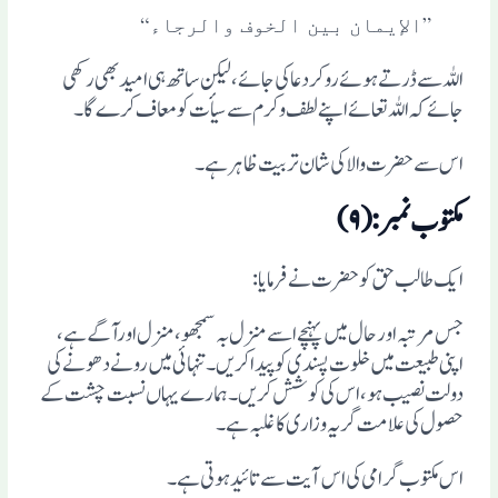
”الإیمان بین الخوف والرجاء“
اللہ سے ڈرتے ہوئے رو کر دعا کی جائے، لیکن ساتھ ہی امید بھی رکھی
جائے کہ اللہ تعائے اپنے لطف وکرم سے سیأت کو معاف کرے گا۔
اس سے حضرت والا کی شان تربیت ظاہر ہے۔
مکتوب نمبر:(۹)
ایک طالب حق کو حضرت نے فرمایا:
جس مرتبہ اورحال میں پہنچے اسے منزل بہ سمجھو، منزل اورآگے ہے،
اپنی طبیعت میں خلوت پسندی کو پیدا کریں۔ تنہائی میں رونے دھونے کی
دولت نصیب ہو، اس کی کوشش کریں۔ ہمارے یہاں نسبت چشت کے
حصول کی علامت گریہ وزاری کا غلبہ ہے۔
اس مکتوب گرامی کی اس آیت سے تائید ہوتی ہے۔