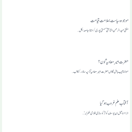
موجودہ سیاست؛ علامت قیامت
مفتی حمید الرحمن اشاعتی ؔ سمستی پوری /استاذ جامعہ اکل…
حضرت امیرِ معاویہؓ کون ؟
مولانا مجیب بابل گاؤں حضرت امیر معاویہؓ (سپہ سالار /کاتب…
آفتابِ علم غروب ہو گیا
از: اسماعیل بن یوسف کوثرکوساڑی فلاحی غفرلہ‘ …