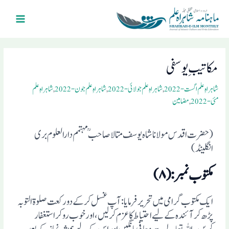
Ski
Main
t
Menu
conten
Post
navigation
مکاتیبِ یوسفی
شاہراہِ علم اگست- 2022
,
شاہراہِ علم جولائی- 2022
,
شاہراہِ علم جون- 2022
,
شاہراہِ علم
مئی- 2022
,
مضامین
(حضرت اقدس مولانا شاہ یوسف متالا صاحبمہتمم دارالعلوم بری
انگلینڈ)
مکتوب نمبر:(۸)
ایک مکتوب گرامی میں تحریرفرمایا: آپ غسل کرکے دو رکعت صلوة التوبہ
پڑھ کر آئندہ کے لیے احتیاط کا عزم کرلیں، اور خوب رو کر استغفار