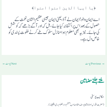
﴿یا ایہا الذین امنوا امنوا﴾
اے ایمان والو! ایمان لے آوٴ، یعنی ایمان جیسی عظیم الشان نعمت کے
حصول کے بعد اس پر اکتفا نہ کیا جائے، بل کہ اور آگے بڑھے کہ کوشش
کی جائے۔ نیز یہ بھی معلوم ہوا منازل سلوک طے کرنے خلوت پسندی کو
خاص دل ہے۔
→
Previous پوسٹ
Next پوسٹ
←
ملتے جلتے مضامین
مکاتیبِ یوسفی
(حضرت اقدس مولانا شاہ یوسف متالا صاحبمہتمم دارالعلوم بری انگلینڈ)…