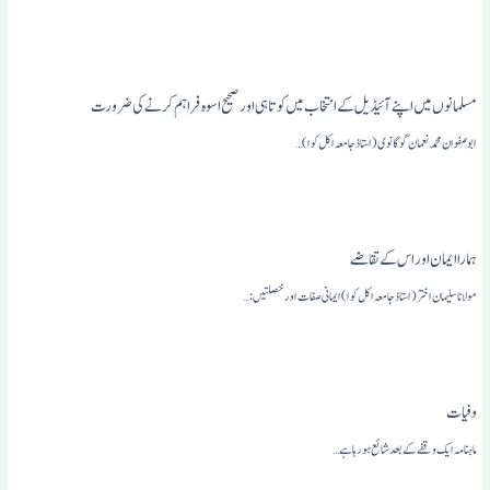
مسلمانوں میں اپنے آئیڈیل کے انتخاب میں کوتاہی اور صحیح اسوہ فراہم کرنے کی ضرورت
ابو صفوان محمد نعمان گوگانوی(استاذ جامعہ اکل کوا) …
ہمارا ایمان اور اس کے تقاضے
مولانا سلیمان اختر(استاذ جامعہ اکل کوا) ایمانی صفات اور خصلتیں:…
وفیات
ماہنامہ ایک وقفے کے بعد شائع ہو رہا ہے…