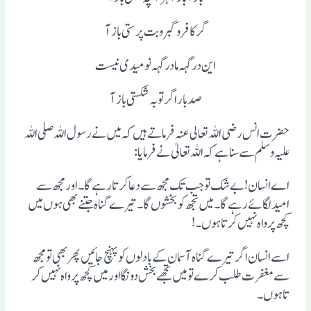
گر کافر و گبر و بت پرستی باز آ
این در گہہ ما در گہہ نومیدی نیست
صد بار اگر توبہ شکستی باز آ
حضرت انس رضی اللہ تعالی عنہ فرماتے ہیں کہ میں نے رسول اللہ صلی اللہ
علیہ وسلم سے سنا ہے کہ اللہ تعالیٰ نے فرمایا:
اے انسان! بے شک تو جب تک مجھ سے دعا کرتا رہے گا۔ اور مجھ سے
امید لگائے رہے گا۔ میں تجھ کو بخشوں گا۔ تیرے گناہ جتنے بھی ہوں میں
کچھ پرواہ نہیں کرتا ہوں۔!
ا سے انسان اگر تیرے گناہ آسمان کے بادلوں کو پہنچ جائیں پھر بھی تو مجھ
سے مغفرت طلب کرے تو میں تجھے بخش دونگا اور میں کچھ پرواہ نہیں کر
تاہوں۔