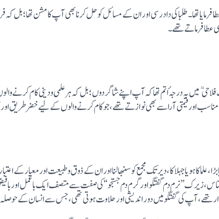
 فرمایاتھا۔ طلبا کی داد رسی اور ان کے مسائل کو حل کرنا بھی آپ کا مشن تھا؛ بل کہ
ی عطا فرماتے تھے۔
جو اِس زمانے میں عنقا ہوتا چلا جارہاہے، حضرت فلاحی میں بہ درجہٴ اتم تھا کہ آپ اپنے شاگردوں؛ بل کہ ہر علمی 
اسب اور قیمتی آرا سے بھی نواز تے تھے، جو کام کرنے والوں کے لیے خضر طریق اور ت
، علما کا ہو یا جہلا کا، دیر تک مجمع کو سنبھالنا اور ان کے ذوق وطبیعت اور معیار کے
صہ تھا۔ آپبڑے ہی نبض شناس، زیرک” نرم دم گفتگو اورگرم دم جستجو “کی صفت سے متصف ایک باعمل او
ار تھے، آپ کی گفتگو میں دور اندیشی اورحلاوت ہوتی تھی، جس سے انسان کے حوصلہ 