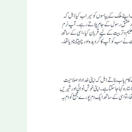
 اپنے ملک کے پیاسوں کو سیراب کیا؛ بل کہ
ہی اور عشقِ رسول کے جام پلاتے رہے۔ آپ نرم
علیم وتربیت کے لیے قربان کیا، اسی کے ساتھ
ات نے سب کو آپ کا گرویدہ اور چہیتا بنادیاتھا۔
ف کام یاب بناتے؛ بل کہ اپنی خداداد صلاحیت
تارہ کہا جا سکتاہے۔ اپنی خوش نوائی اور شیریں
، تو اسی کے ساتھ ایک دم پورے مجمع کو دم بہ