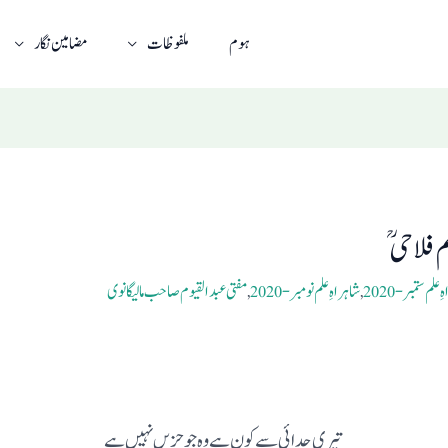
ہوم
ملفوظات
مضامین نگار
 فلاحی
 علم ستمبر- 2020
,
شاہراہِ علم نومبر- 2020
,
مفتی عبد القیوم صاحب مالیگانوی
تیری جدائی سے کون ہے وہ جو حزیں نہیں ہے