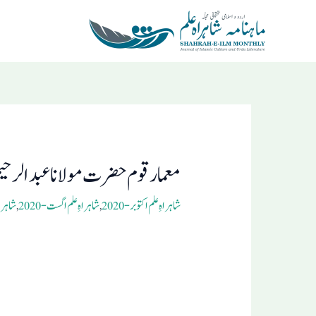
Ski
t
conten
Post
navigation
معمار قوم حضرت مولانا عبد الرحیم
شاہراہِ علم اکتوبر- 2020
,
شاہراہِ علم اگست- 2020
,
شاہراہِ