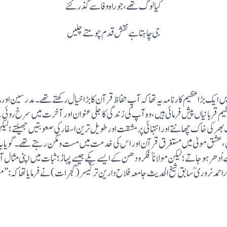
کیا لوگ تھے، جوراہ وفا سے گذرگئے
جی چاہتاہے نقش قدم چومتے چلیں
فلاحی کے کارناموں میں ایک بڑا عظیم کارنامہ یہ تھاکہ آپ حفاظ قرآن کا بڑا خیال رکھتے تھے۔ 
ظیم قربانیاں پیش فرمائی ہیں، وہ آپ کی زندگی کا جلی عنوان اور آخرت میں سرخ رو
ھر کی خاک چھانتے اور انتہائی پر مشقت اور طویل ترین اسفار کی صعوبتیں جھیلتے؛ لیکن ن
مثل، عشق مولیٰ میں مستغرق قرآن اور اس کی خدمت میں مست ومگن رہتے تھے۔ گویایہ 
طویل ترین بیٹھک جس میں سبھی لوگ اِدھر سے اُدھر ہوجاتے؛ لیکن مولانا فکر ودھن کے ایسے پکے 