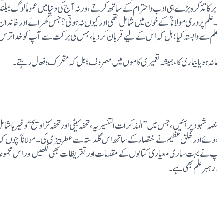
بر کا تذکرہ بڑے ہی ادب واحترام کے ساتھ کرتے، ورنہ آج کی دنیامیں عموماً لوگ ؛بلند
بھلیاں کی اندھیری کوٹھری میں ڈال دیتے ہیں۔ علم پروری مولانا کے خون میں شامل تھی ا ور کیوں نہ ہوتی؟
 سے وابستہ کیا؛ بل کہ اس کے لیے قربان کردیا، جس کی برکت سے آپ کو خدا ترس ع
انہ ہو یابیماری کا، ہمیشہ تعمیری کاموں میں مصروف ؛ بل کہ متحرک وفعال رہتے۔
شہود پرآئیں، جس میں ”المذکرات التفسیریہ، تحفہٴ بیٹی اور تحفہٴ تراویح“ وغیرہا شام
عطا فرمائی، جس کے دیگر زب
نے بہت ساری معیاری کتابوں کے مقدمات اور تقریظات بھی لکھیں اور اس مجموعہ 
بر علم بھی ہے ۔