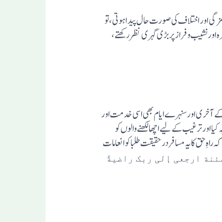
زگی اور اختلاف کی صورت حال پیدا ہوتی، تو
 اور نشیب وفراز پر بڑی گہری نظر رکھتے،
دگی کے آخری اورسنہرے ایام بھی اسی خدمت اور
یا اورترغیب کے لیے اچھا لکھنے والوں کو
ہ راہِ حق کا یہ مسافر درحقیقت طلبا کو انعامات
نة ارجعی إلی ربک راضیةً