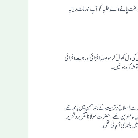
 فراغت پانے والے طلبہ کو آپ خدمات دینیہ
ودینی کام کرنے والوں کی دل کھول کرحوصلہ افزائی اور ہمت افزائی
وشہٴ راہ ہوتیں۔
 اعتبار سے اصلاح وتربیت کے بندھن میں باندھے
ر بافیض عالمِ دین تھے۔حضرت مولانا تقریر وتحریر
میں بلندی آجاتی تھی۔