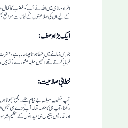
افراد سازی میں اللہ نے آپ کو غضب کا کمال عطا
کے لیے ان کی صلاحیتوں کے لحاظ سے مواقع بھ
ایک بڑا وصف:
فرمایا کرتے تھے انھیں مفید مشورے، کتابیں،من
خطابی صلاحیت:
آپ خطیبِ سیفِ بے نیام تھے۔ مجمع چھوٹا ہو یابڑا
رکھنا، آپ ہی کا ح
اور تدریس؛ تینوں ہی میدانوں کے عظیم شہ سو