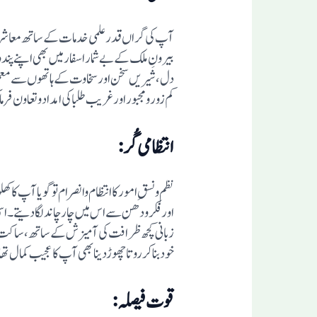
آپ کی گراں قدر علمی خدمات کے ساتھ معاشرہ و
بیرونِ ملک کے بے شمار اسفار میں بھی اپنے پن
دل، شیریں سخن اور سخاوت کے ہاتھوں سے معمور 
کم زور ومجبور اور غریب طلبا کی امداد وتعاون فرم
انتظامی گُر:
نظم ونسقِ امور کا انتظام وانصرام توگویا آپ ک
اور فکر ودھن سے اس میں چار چاند لگا دیتے۔ اسی
زبانی کچھ ظرافت کی آمیزش کے ساتھ، ساکت وصامت
خود بناکر روتا چھوڑدینا بھی آپ کا عجیب کمال تھ
قوت فیصلہ: