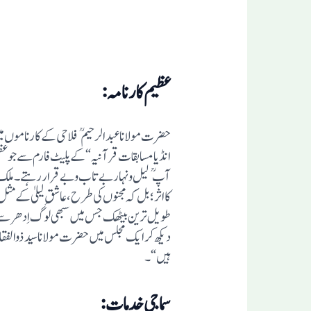
عظیم کارنامہ:
حضرت مولانا عبد الرحیم 
انڈیا مسابقات قرآنیہ “کے پلیٹ فارم سے جو ع
آپ لیل ونہار بے تاب وبے قرار رہتے۔ ملک ب
کا اثر؛ بل کہ مجنوں کی طرح، عاشقِ لیلیٰ کے 
ہیں“۔
سماجی خدمات: