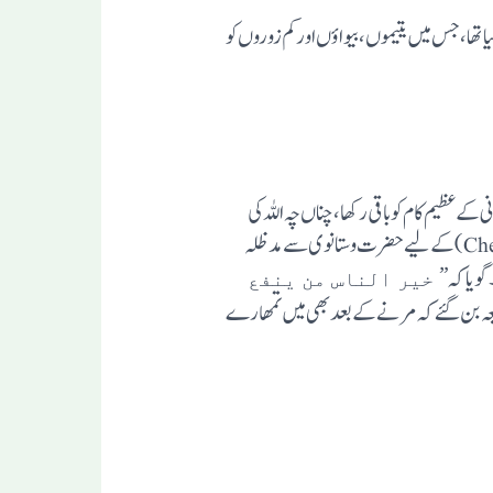
یاتھا، جس میں یتیموں، بیواؤں اورکم زوروں کو
ے عظیم کام کو باقی رکھا، چناں چہ اللہ کی
طرف سے موت کا وقت ایسامنتخب ہواکہ نہ کوئی آسکتاہے، نہ کوئی جاسکتاہے اور معمولی بیماری کے سبب صرف چیک اپ(Check Up) کے لیے حضرت وستانوی سے مد ظلہ
گویاکہ”
خیر الناس من ینفع
ذریعہ بن گئے کہ مرنے کے بعد بھی میں تمھارے