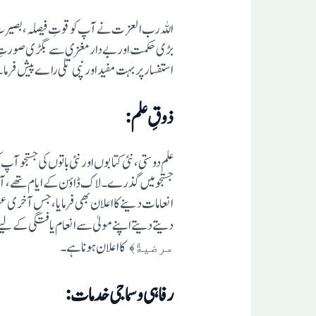
اللہ رب العزت نے آپ کو قوتِ فیصلہ، بصیرتِ ک
بڑی حکمت اور بے دار مغزی سے بگڑی صورتِ حال 
استفسار پر بہت مفید اور نپی تلی راے پیش فرم
ذوقِ علم:
علم دوستی ،نئی کتابوں اور نئی باتوں کی جستجو
جستجو میں گذرے۔ لاک ڈاؤن کے ایام تھے، آپ نے 
انعامات دینے کا اعلان بھی فرمایا، جس آخری عنوان
دیتے دیتے اپنے مولیٰ سے انعام یافتگی کے ل
کا اعلان ہوناہے۔
مرضیةً﴾
رفاہی وسماجی خدمات: