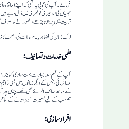
فرماتے۔ آپ کی خوبی یہ تھی کہ اپنے اساتذہ واکا
تربیت میں پروان چڑھے، انھوں نے نہ صرف علم
لاک ڈاؤن کی فضا ہو یا عام حالات کی، صحت کازم
علمی خدمات وتصانیف:
آپ کے قلمِ سدا بہار سے بہت ساری کتابیں منصہ 
کے ساتھ صائب الرائے بھی تھے۔ چناں چہ آپ 
ہم سب کے لیے بصیرت آمیز ہونے کے ساتھ رہ
افراد سازی: