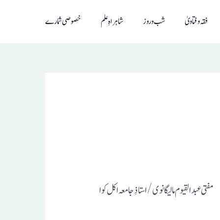
فقہ و فتاویٰ
شب و روز
شاہراہِ علم
خصوصی شمارے
مفتی عبد القیوم مالیگانوی/ استاذِ جامعہ اکل کوا