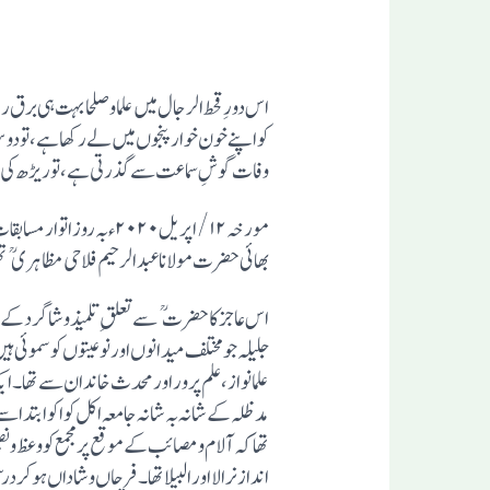
اس دورِ قحط الرجال میں علما وصلحا بہت ہی ب
کو اپنے خون خوار پنجوں میں لے رکھاہے، تو دو
وفات گوشِ سماعت سے گذرتی ہے، تو ریڑھ کی ہ
مورخہ ۱۲/اپریل۲۰۲۰ء ب
بھائی حضرت مولانا عبد الرحیم فلاحی مظاہری تھوڑی علالت کے بعد اپنے مولیٰ سے جاملے۔اناللہ واناالیہ راجعون!
جلیلہ جو مختلف میدانوں اور نوعیتوں کو سموئی
مدظلہ کے شانہ بہ شانہ جامعہ اکل کوا کو ابتدا
انداز نرالا اور البیلا تھا۔ فرحاں وشاداں ہوک