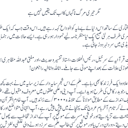
مگر تیری مرگ ناگہاں کا اب تک یقیں نہیں ہے
رق رفتاری کے ساتھ اس دنیائے بے مایہ کو الوداع کہہ رہے ہیں۔ اس وقت جب کہ ایک 
سری طرف ہر نئی صبح ایک نیا منظر نامہ لیے نمودار ہورہی ہے۔ ایسے حالات میں رہنم
ڈی میں سرد لہردوڑ جاتی ہے۔
ہ روز اتوار مسابقات قرآنیہ کے سرخیل، رئیس الحفلات، استاذ تفسیر وحدیث، اورمفتی عبد اللہ م
 ہیں، جوبدر کامل کی طرح ہویدا ہے۔ آپ دینی وعلمی حلقوں میں معروف ومقبول تھے، ط
علما نواز، علم پرور اورمحدث خاندان سے تھا۔ ایک اندازے کے مطابق مولانا  
 سے لے کر تا دم آخر بام عروج تک پہنچانے میں پیش پیش رہے، آپ انتہائی متواضع اور
ر درس دیتے، دوران درس یا اور موقع پر کسی طالب علم سے سرزد ہونے والی غلطی ولغزش پ