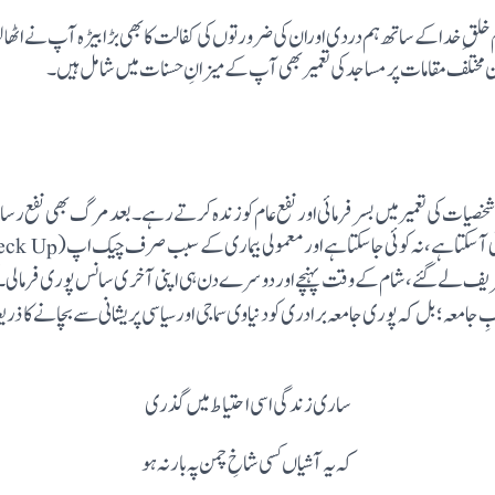
عام خلقِ خدا کے ساتھ ہم دردی اوران کی ضرورتوں کی کفالت کابھی بڑا بیڑہ آپ نے اٹھال
ون مختلف مقامات پر مساجد کی تعمیر بھی آپ کے میزانِ حسنات میں شامل ہیں۔
 شخصیات کی تعمیرمیں بسرفرمائی اور نفع عام کو زندہ کرتے رہے۔بعد مرگ بھی نفع رسانی ک
یف لے گئے، شام کے وقت پہنچے اور دوسرے دن ہی اپنی آخری سانس پوری فرمالی۔
ابِ جامعہ؛ بل کہ پوری جامعہ برادری کودنیاوی سماجی اورسیاسی پریشانی سے بچانے کا 
ساری زندگی اسی احتیاط میں گذری
کہ یہ آشیاں کسی شاخِ چمن پہ بار نہ ہو