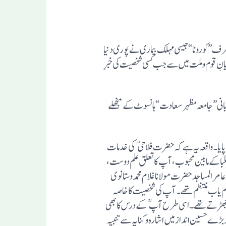
طرف” کورونا“جیسی مہلک بیماری نے پوری دنیا
ایانِ قوم وملت میں سے جب کسی شخصیت کی خبرِ
ظاہری ؛بانی”جامعہ مظہر سعادت“ ہانسوٹ کے منجھلے
اس عاجز کا حضرت سے تعلقِ تلمیذ وشاگرد کے علاوہ ایک فرزندکا بھی رہاہے۔ علم کے اس شجرِ سایہ دار کے زیر سایہ میں نے بہت کچھ پایا۔ واقعہ یہ ہے کہ حضرت فلاحی کی خدمات
لبا کے مابین محبوب، آپ کا تعلق علم دوست،
کے تلامذہ ۳۰۰۰/ سے زائد ہیں۔ آپ خادم القرآن وعامر المساجد حضرت مولانا غلام محمد وستانوی
 کام یاب منتظم تھے۔ آپ کی شخصیت کا خاصہ
تھاکہ آلام ومصائب کے موقع پر مجمع کو وعظ ونصیحت سے تڑپادیتے اور خوشی ومسرت کے موقع پر آپ کے انداز تخاطب سے پھول جھڑتے تھے۔اسی طرح آپ کے درس کا بھی
ر بڑے حسین انداز میں اشارہ وکنایہ سے تنبیہ