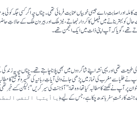
املہ اور اصابتِ راے جیسی خوبیاں عنایت فرمائی تھی۔چناں چہ اگر کسی جگہ کوئی بد م
کو بہتر بنانے میں فیصل کا کردار نبھاتے، نیز ملک اور بیرون ملک کے حالاتِ حاضرہ
اتے تھے، گویا کہ آپ اپنی ذات میں ایک انجمن تھے۔
 آپ کی طبیعت تھی اور یہی نشہ اپنے شاگردوں میں بھی پلانا چاہتے تھے۔چناں چہ یہ زن
طلبا سے مغرب کی نماز میں پڑھی جانے والی آیاتِ ربانیہ کی تفسیر وتوضیح کا مطالبہ ک
 پر آپ نے لکھنے کا مطالبہ کیا تھا، وہ تھا: ”آوٴجنت کی سیر کریں“؛ لیکن کسے خبر تھی ک
یے جنت کا رختِ سفر باندھ چکاہے، جس کے لیے
﴿یاأیتہا النفس المطمئ