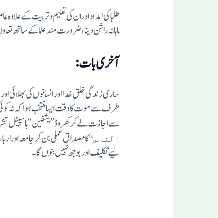
طلبا کی امداد اوران کی تعلیم وتربیت کے علاوہ 
ماہانہ راشن دینا، ضرورت مند علما کے ساتھ تعا
آخری بات:
ساری زندگی خلقِ خدا اور انسانوں کی بھلائی اور
سے اجازت لے کر کھروڈ ”یشفین“ ہاسپیٹل تشر
کا مصداقِ عملی بن کر جامعہ اورارب
الناس“
لیے تکلیف اور بوجھ نہیں بنوں گا۔