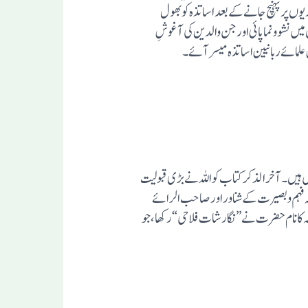
یوں پر پہنچ جانے کے بعد اساتذہ کو بھول
 جس گھرانے اور خاندان میں نشوونما پائی اور جن والدین کی آغوشِ
لمائے ربانیین اساتذہ میسر آئے۔
ل ہیں۔ آخر الذکر کتاب کو اللہ نے بڑی قبولیت
انوں میں بھی تراجم ہوئے اور خلق عظیم نے اختصار کے ساتھ اس گلدستہ سے عطر بیزی کی۔ مولانا چوں کہ فہم و بصیرت کے شناور اور صاحب الرائے
کا نام حضرت نے ”نگارشات فلاحی“ رکھا، جو