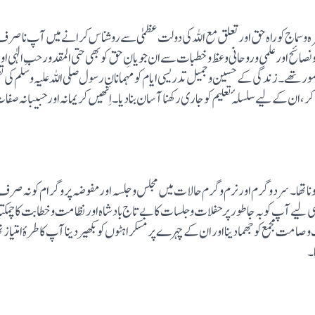
سماج کو راہ حق اور تعلق مع اللہ کی دولت عظمیٰ سے روشناس کرانے میں آپ نا صرف
دونصائح اور علمی وروحانی وعظ وخطبات سے ان جویانِ حق کو بھی حتی المقدور حبِ الٰ
تھے۔ زندگی کے حسین وجمیل تدریسی ایام کو مہمانانِ رسول صلی اللہ علیہ وسلم کی ت
اکر، ان کے لیے سلسلہٴ تعلیم کو جاری رکھنا آسان بنادیا۔ اِنھیں کریمانہ اور حبیبانہ صف
اکھلوناتھا۔سرد وگرم اورنرم وگرم حالات میں مجلس وجلسہ اور مفوضہ پروگرام کو نہ صر
 لیے آپ کو بہ جا طورپر حفلات وجلسات کا بے تاج بادشاہ اور نظامت وخطابت کا چمکتا س
 مجمع کوجھمادینا اور ان کے چہرے پر مسکراہٹوں کو بکھیر دینا آپ کا طرہٴ امتیاز تھا
ا۔