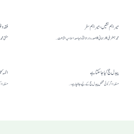
میرا ہم نشیں، میرا ہم سفر
فقہ وفت
محمد جعفر ملی# رحمانی# صدردار الافتاء؛ جامعہ اسلامیہ اشاعت…
مفتی محم
پیدل حج کیا جاسکتا ہے
ائمہٴ ث
مسئلہ: اگر کوئی شخص پیدل حج کے لیے جانا چاہے،…
مسئلہ: اک