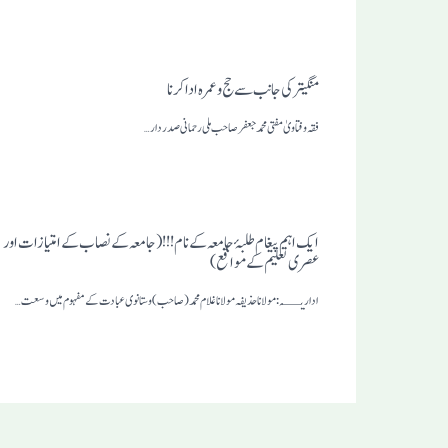
منگیترکی جانب سے حج وعمرہ ادا کرنا
فقہ وفتاویٰ مفتی محمد جعفر صاحب ملی رحمانی صدر دار…
ایک اہم پیغام طلبۂ جامعہ کے نام!!! (جامعہ کے نصاب کے امتیازات اور
عصری تعلیم کے مواقع )
اداریــہ: مولانا حذیفہ مولاناغلام محمد(صاحب)وستانوی عبادت کے مفہوم میں وسعت…