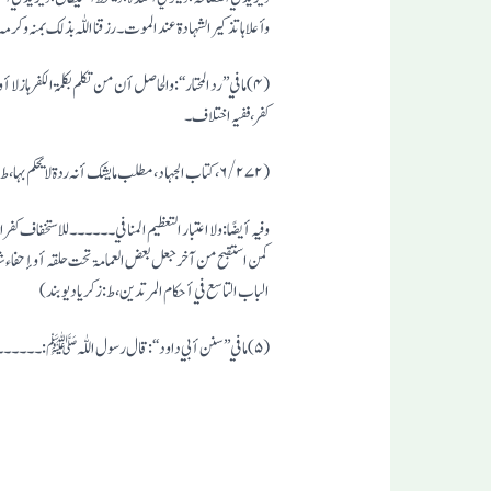
وأعلاہا تذکیر الشہادۃ عند الموت ۔ رزقنا اللّٰہ بذلک بمنہ وکرمہ ۔ (۱/۲۱۱ ، مطلب في منافع السواک ، ط : دار الکتاب د
(۴) ما في ’’ رد المحتار ‘‘ : والحاصل أن من تکلم بکلمۃ الکفر ہازلا
کفر ، ففیہ اختلا ف ۔
(۶/۲۷۲ ، کتاب الجہاد ، مطلب ما یشک أنہ ردۃ لا یحکم بہا ، ط : دار الکتاب دیوبند)
وفیہ أیضًا : ولا اعتبار التعظیم المنافي ۔۔۔۔۔۔ للاستخفاف کفر 
البا ب التاسع في أحکام المرتدین ، ط : زکریا دیوبند)
(۵) ما في ’’ سنن أبي داود ‘‘ : قال رسول اللّٰہ ﷺ : ۔۔۔۔۔۔۔۔۔۔۔۔۔۔۔ ’’ لولا أن أشق علی أمتي لأمرتہم بالسواک عند کل صلوۃ ‘‘۔ (ص/۷) فقط