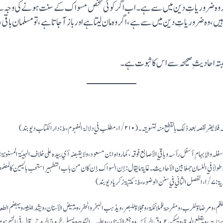
ور وہ ضروریاتِ دین میں سے ہے۔ اب اگر کوئی شخص مسو اک کے سنت ہو نے کی وجہ سے اس ک
یں، وہ ضروریاتِ دین میں سے ہے ، اگروہ ما ن لیتا ہے اور با ز آجاتا ہے ، تو مسلما ن باقی ر
خنصر أسفلہ والإبہام أسفل رأسہ وباقي الأصابع فوقہ ، کما رواہ ابن مسعود ، ولا یقبضہ أي بیدہ علی خلاف الہیئۃ المسنونۃ 
دیوبند)
ہ مطہرۃ للفم ، ومرضاۃ للرب ، ومفرحۃ للملائکۃ ، ومجلاۃ للبصر ، ویذہب البخر والحفر ، ویبیض الأسنان ، ویشد اللثۃ ، ویہض
الحسنات ، ویقطع المرۃ ، ویسکن عروق الرأس ووجع الأسنان ، ویطیب النکہۃ ، ویسہل خروج الروح ۔ قال في النہر : ومن