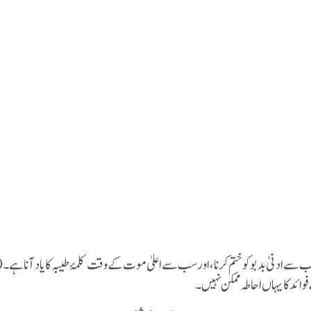
 ادنیٰ بد بو کو ختم کرنا، اور سب سے اعلیٰ مو ت کے وقت کلمۂ طیبہ کا یا د آ نا ہے
 ائد کا یہا ں احا طہ ممکن نہیں۔