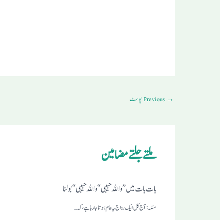
→
Previous پوسٹ
ملتے جلتے مضامین
بات بات میں ” والله حبیبی“ والله حبیبی“ بولنا
مسئلہ: آج کل ایک رواج یہ عام ہوتا جارہاہے، کہ…