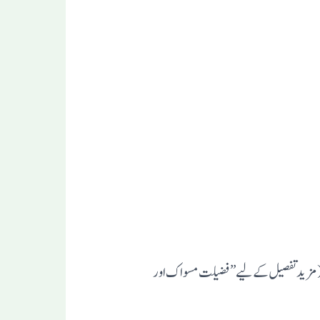
۔ (مزید تفصیل کے لیے’’ فضیلت مسو ا ک اور