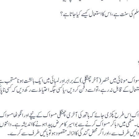
سو ا ک مو ٹا ئی میں خنصر (آخر چھنگلی ) کے برابر اور لمبائی میں ایک بالشت ہو نا مستحب 
ستعما ل کے قا بل نہ رہے، تو اسے دفن کردیں، یا کسی جگہ احتیاط سے رکھ دیں کہ کسی 
و اک اس طرح پکڑی جائے کہ ہا تھ کی آخری چھنگلی مسواک کے نیچے اور انگو ٹھا مسواک
ٹھی میں دبا کر مسوا ک کر نے سے بو اسیر کا مر ض پید ا ہو نے کا اندیشہ ہے۔ دانتو ں پ
ئیں طر ف سے، اور اگر محض گند گی کا ازالہ مقصو د ہو تو با ئیں طر ف سے کر ے۔