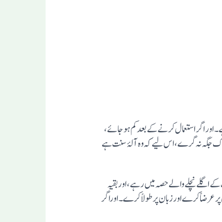
ہے۔ اور اگر استعما ل کر نے کے بعد کم ہو جائے،
ناپاک جگہ نہ گر ے، اس لیے کہ وہ آلۂ سنت ہے
 کے اگلے نچلے والے حصہ میں رہے، اور بقیہ
ر عرضاً کر ے اور زبا ن پر طو لاً کرے۔ اوراگر