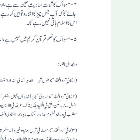
۴- مسوا ک کا ثبو ت احا دیثِ صحیحہ سے ہے، ا
جائے گا کہ آپ جس چیز کا انکا ر و تو ہین کر رہے ہ
اس کا اسلا م با قی نہیں رہے گا۔
۵- مسو اک کا حکم قر آن کریم میں نہیں ہے ، البتہ احادیثِ صحیحہ سے اس کا ثبو ت ہے۔
والحجۃ علی ما قلنا :
(۱) ما في ’’ رد المحتار ‘‘ : وطول شبر ـ الظاہر أنہ في ابتداء استعمالہ فلا یضر نقصہ بعد ذلک بالقطع منہ لتسویتہ ۔ (۱/۲۱۰ ، مطلب في دلالۃ المفہوم ، ط : دار الکتاب دیوبند)
(۲) ما في ’’ رد المحتار ‘‘ : والسنۃ في کیفیۃ أخذہ أن یجعل ال
مطلب في دلالۃ المفہوم ، ط : دار الکتاب دیوبند ، الفتاوی الہندیۃ : ۱/۷ ، الفصل الثاني في سنن الوضوء ، ط : مکتبۃ زکریا 
(۳) ما في ’’ رد المحتار ‘‘ : ومنہا ما في شرح المنیۃ وغیرہ أن
ویزید في الفصاحۃ ، ویقوي المعدۃ ، ویسخط الشیطان ، ویزید في 