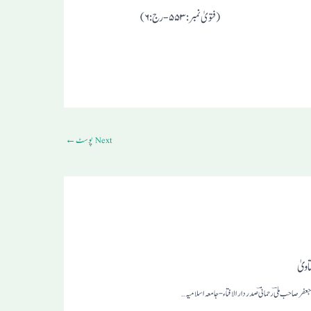
(فتویٰ نمبر :۵۵۳- رج :۶)
Next پوسٹ
←
اویٰ
د جعفر صاحب ملی ؔرحمانیؔ صدر دار الافتاء-جامعہ اسلامیہ…