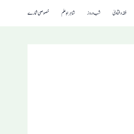
فقہ و فتاویٰ
شب و روز
شاہراہِ علم
خصوصی شمارے