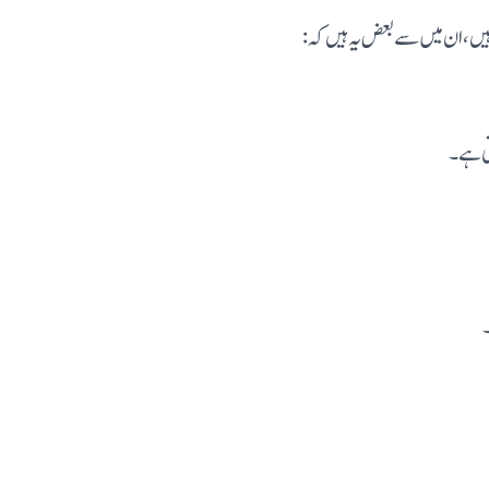
تی ہے۔
۔