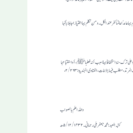
بہا عامدًا عالمًا کفر عند الکل ۔ ومن تکلم بہا اختیارًا جاہلا بأنہا
بۃ علی ترک سنۃ استخفافاً بہا بسبب أنہ فعلہا ﷺ ، أواستقباحہا
کمن استقبح من آخر جعل بعض العمامۃ تحت حلقہ أو إحفاء شاربہ ۔ اہـ ۔ قلت : ویظہر من ہذا أن کان دلیل الاستخفاف یکفر بہ وإن لم یقصد الاستخفاف ۔ (۶/۶۲۳، باب المرتد ، مطلب فیما إذا مات ، الفتاوی الہندیۃ :۲/۲۶۳ ،
واللہ اعلم بالصواب
کتبہ العبد : محمد جعفرملی رحمانی ۔۵/۱۲/۱۴۳۲ ھ