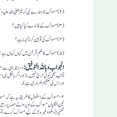
(۲)مسو اک جو ہما رے نبی کر یم صلی اللہ علیہ وسلم کی سنت ہے ، اس کا استعما ل کیسے کیا جاتا ہے ؟
(۳) مسوا ک کے فا ئدے کیا کیا ہیں ؟
(۴) مسو ا ک کی تو ہین کرنا کیسا ہے ؟
(۵) مسو ا ک کا حکم قر آ ن میں کہا ں کہاں ہے ؟
الجواب وباللہ التوفیق :
۱- ابتد ا ہی سے م
تو تب بھی کوئی حرج نہیں۔ (اور اگر بالکل ہی ا
اور اس کی تعظیم ضروری ہے)۔
۲- مسو اک کے استعمال کا طریقہ یہ ہے کہ مس
تین انگلیاں مسو اک کے اوپر والے حصہ پر رہیں۔م
تطہیر (وضو وغیرہ ) کے لیے مسو اک کرے، تو دا