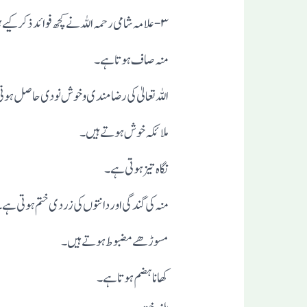
۳- علا مہ شامی رحمہ اللہ نے کچھ فو ائد ذکر کیے ہیں، ان میں سے بعض یہ ہیں کہ:
منہ صاف ہو تا ہے۔
اللہ تعالیٰ کی رضا مند ی وخوش نو دی حاصل ہو 
ملا ئکہ خو ش ہو تے ہیں۔
نگا ہ تیز ہو تی ہے۔
منہ کی گند گی اور دانتو ں کی زرد ی ختم ہو تی ہے
مسو ڑھے مضبو ط ہو تے ہیں۔
کھا نا ہضم ہو تا ہے۔