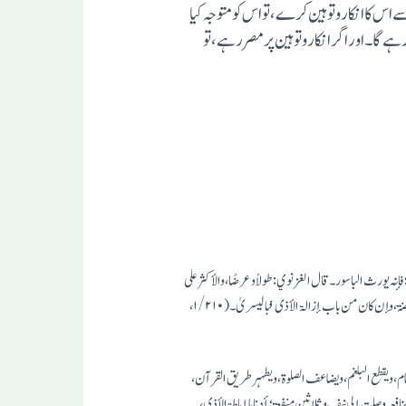
ا انکار و تو ہین کر ے، تو اس کو متو جہ کیا
ہے گا۔اور اگر انکا ر و تو ہین پر مصر رہے،تو
؛ فإنہ یورث الباسور ۔ قال الغزنوي : طولاً وعرضًا ، والأکثر علی
الأول ۔ بحر ۔ لکن وفق في الحلیۃ بأنہ یستاک عرضًا في الأسنان وطولاً في اللسان جمعًا بین الأحادیث ۔ غایۃ ما یقال : إن السواک إن کان من باب التطہیر استحب بالیمین کالمضمضۃ ، وإن کان من باب إزالۃ الأذی فبالیسریٰ ۔ (۱/۲۱۰ ،
م الطعام ، ویقطع البلغم ، ویضاعف الصلوۃ ، ویطہر طریق القرآن ،
افعہ وصلت إلی نیف وثلاثین منفعۃ ؛ أدناہا إماطۃ الأذی ،