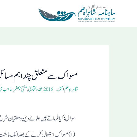
Ski
t
conten
Post
navigation
مسواک سے متعلق چند اہم مسائ
شاہراہِ علم اکتوبر- 2018
,
فقہ و فتاویٰ
,
مفتی جعفر صاحب ملی
سوال: کیا فرما تے ہیں علمائے دین ومفتیان شرع 
(۱)مسو اک استعمال کر نے کے بعد ایک با لشت سے کم ہوجا ئے، تو اس مسوا ک کا کیا کر نا چا ہیے ؟