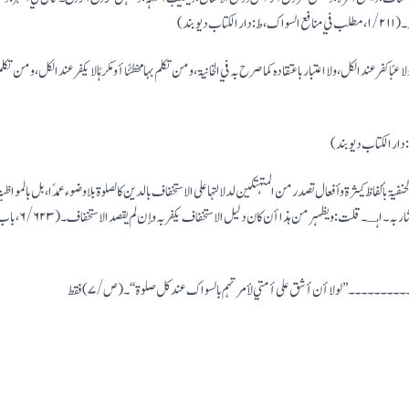
یوبند)
 أو لاعبًا کفر عند الکل ، ولا اعتبار باعتقادہ کما صرح بہ في الخانیۃ ، ومن تکلم بہا مخطئًا أو مکرہًا لا یکفر عندالکل ، ومن تکلم 
الحنفیۃ بألفاظ کیثرۃ وأفعال تصدر من المتہتکین لدلالتہا علی الاستخفاف بالدین کالصلوۃ بلا وضوء عمدًا ، بل بالمواظ