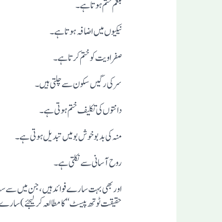
بلغم ختم ہو تا ہے۔
نیکیوں میں اضا فہ ہوتا ہے۔
صفراویت کو ختم کرتا ہے۔
سرکی رگیں سکو ن سے چلتی ہیں۔
دانتو ں کی تکلیف ختم ہو تی ہے۔
منہ کی بد بو خو ش بو میں تبد یل ہو تی ہے۔
روح آ سا نی سے نکلتی ہے۔
اوربھی بہت سارے فو ائد ہیں ،جن میں سے سب سے
حقیقت ٹو تھ پیسٹ ‘‘ کا مطالعہ کر لیجئے) سارے فو