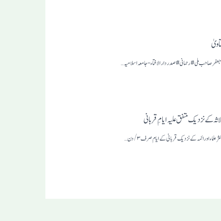
اویٰ
د جعفر صاحب ملی #رحمانی# صدر دار الافتاء-جامعہ اسلامیہ…
لاثہ کے نزدیک متفق علیہ ایامِ قربانی
ثرعلماء اورائمہ کے نزدیک قربانی کے ایام صرف ۳/دن…