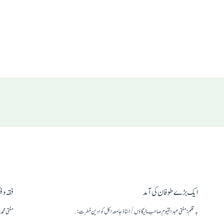
ایک بڑے طوفان کی آمد
فقہ وفت
بہ قلم: مفتی عبدالقیوم صاحب مالیگاؤں/استاذجامعہ اکل کوا دین فطرت: …
مفتی محم