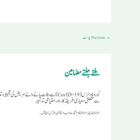
→
Previous پوسٹ
ملتے جلتے مضامین
کوروناوائرس (19-CovID) سے وفات پانے والے مریض کی تجہیز و
سے متعلق معیاری طریقہ کار اور احتیاطی تدابیر
مولانا حذیفہ مولانا غلام محمد صاحب وستانوی انڈس ہسپتال…