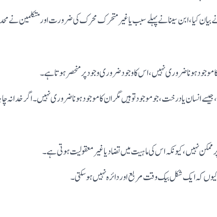
ین نے بیان کیا، ابن سینا نے پہلے سبب یا غیر متحرک محرک کی ضرورت اورمتکلمین ن
کا موجود ہونا ضروری نہیں،اس کا وجود ضروری وجود پر منحصر ہوتا ہے۔
 جیسے انسان یا درخت، جو موجود تو ہیں مگر ان کا موجود ہونا ضروری نہیں۔ اگر خدا نہ چاہتا
رپرممکن نہیں، کیونکہ اس کی ماہیت میں تضاد یا غیرمعقولیت ہوتی ہے۔
کیوں کہ ایک شکل بیک وقت مربع اور دائرہ نہیں ہو سکتی۔