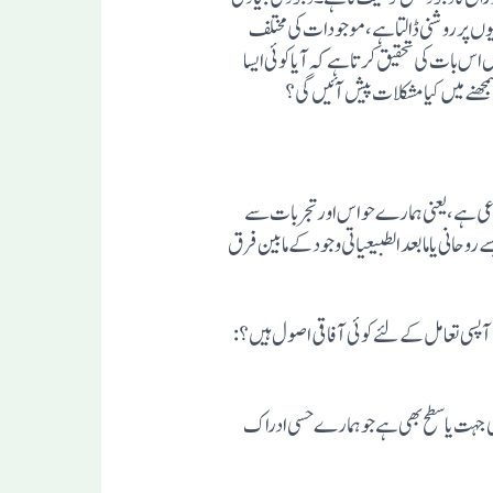
یوں پرروشنی ڈالتا ہے، موجودات کی مختلف
اس بات کی تحقیق کرتا ہے کہ آیا کوئی ایسا
سمجھنے میں کیا مشکلات پیش آئیں گی؟
ضوعی ہے، یعنی ہمارے حواس اورتجربات سے
روحانی یا مابعدالطبیعیاتی وجود کے مابین فرق
آپسی تعامل کے لئے کوئی آفاقی اصول ہیں؟:
ی جہت یا سطح بھی ہے جو ہمارے حسی ادراک