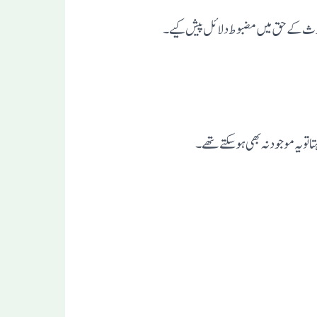
ے محدث کے حق میں مضبوط دلائل پیش کیے۔
 تو یہ موجود نہ بھی ہو سکتے تھے۔