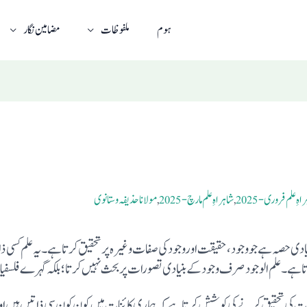
ہوم
ملفوظات
مضامین نگار
اہِ علم فروری-2025
,
شاہراہِ علم مارچ-2025
,
مولانا حذیفہ وستانوی
نظریہٴ حیات کا وہ بنیادی حصہ ہے جووجود، حقیقت اوروجود کی صفات وغیرہ پرتحقیق کرتا ہے۔ یہ ع
تا ہے۔ علم الوجود صرف وجود کے بنیادی تصورات پر بحث نہیں کرتا؛بلکہ گہرے فلسفیانہ
ت کی تحقیق کرنے کی کوشش کرتا ہے کہ ہماری کائنات میں کون کون سی ذاتیں ہیں اور