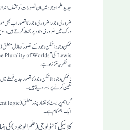
جدید علم الوجود میں ان تصورات کو مختلف انداز م
ضروری وجود:ضروری وجود کا تصور اب بھی موجود
ورک میں ضروری وجود پربحث کرتے ہیں، الوین پلانتنگا Alvin Plantinga کا خدا کے وجود کے لئے وجودی منطقی دلیل 
یہ نظریہ متنازعہ ہے۔
ناممکن وجود:ناممکن وجود کا تصور جدید فلسفے می
تعین کرنے پر زور دیتے ہیں۔
ایک اہم کام ہے۔
کلاسیکی آنٹولوجی (علم الوجود) کی 