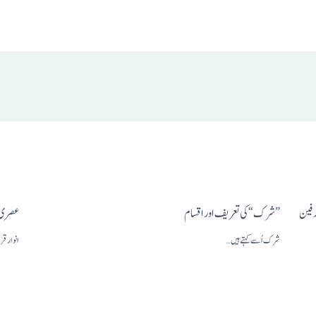
 تد فین
”شرک“کی تعریف اور اقسام
عصری ت
شرک اُسے کہتے ہیں…
انوار قر