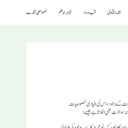
فقہ و فتاویٰ
شب و روز
شاہراہِ علم
خصوصی شمارے
لم کسی ذات کے وجود، اس کی بنیادی خصوصیات
 سوالات بھی اٹھاتا ہے جیسے:
ان کا وجود کس نوعیت کا ہے۔وجود کی بنیادی