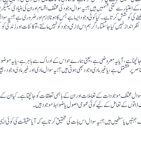
ے اعتبار سے کتنی قسمیں ہیں؟: یہ سوال وجود کی مختلف اقسام اوران کی بنیادی کیٹیگر
جھنے کی کوشش کرتا ہے۔کیا کوئی وجود ایسا ہے جس کا ہونا لازم اورضروری ہے؟: یہ سوال 
 انداز نہیں کیا جا سکتا۔ اگرہم اس لازمی وجود کونہیں مانتے، تو کائنات اورزندگی کو 
 جانچنا ہے، آیا یہ معروضی ہے، یعنی ہمارے حواس کے ادراک سے باہر ہے، یا یہ مو
پرمشتمل ہے، یا غیر مادی وجود بھی ہوتی ہیں؟: یہ سوال مادی اورغیر مادی وجود، جیسے 
سوال مختلف موجودات کے تعاملات اور ان کے باہمی تعلقات کو جانچتا ہے۔کیا ان کے 
لف ذاتوں کے تعامل کے لیے کوئی عمومی اصول یا ضوابط موجود ہیں۔
جہتیں یا سطحیں ہیں؟: یہ سوال اس بات کی تحقیق کرتا ہے کہ آیا حقیقت کی کوئی ایس