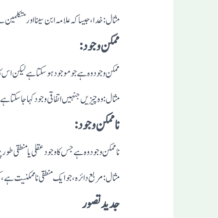
مثال: خدا، جیسا کہ علامہ ابن سینا اور متکلم
ممکن وجود:
ممکن وجود وہ ہے جو موجود ہو سکتا ہے لیکن اس 
مثال: وہ چیزیں جنہیں اتفاقی وجودکہا جا سکتا ہے،
ناممکن وجود:
ناممکن وجود وہ ہے جس کا وجود عقلی یا منطقی طو
مثال: مربع دائرہ، جو ایک منطقی ناممکنیت ہے، 
جدید تصور