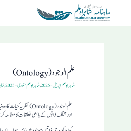
Ski
t
conten
Post
navigation
علم الوجود (Ontology)
شاہراہِ علم اپریل-2025
,
شاہراہِ علم جنوری-2025
,
شاہر
علم الوجود (Ontology) 
اورمختلف ذاتوں کے باہمی تعلقات کا مطالعہ کر
کون کون سی ذاتیں موجود ہیں؟: یہ سوال اس با