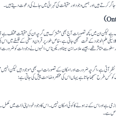
و اجاگرکرتے ہیں اورہمیں وجود اورحقیقت کی گہرائی میں جانے کی دعوت دیتے ہیں۔
ختلف ہے لیکن ان میں کچھ تصورات آج بھی مشترک ہیں گرچہ ان کی حقیقت مختلف ہے 
ر کلاسیکی علم الوجود کے تحت سمجھی جاتی ہے، خاص طورپر قرون وسطیٰ کے فلسفے میں ا
و سے متاثر تھے، جیسے علامہ ابن سینا اوریکویناس، انہوں نے وجودات کو ضرورت اورام
نظر آتی ہے، اگرچہ ضرورت اور امکان کے تصورات اب بھی موجود ہیں لیکن انہیں مختلف
 کو کس طرح سمجھا جاتا ہے یہاں اس کی مختصر وضاحت پیش کی جاتی ہے:
زمی ہے اوراس کے نہ ہونے کا کوئی امکان نہیں۔ اس کا وجود خود اپنی ذات میں مکمل 
خاص ہے۔