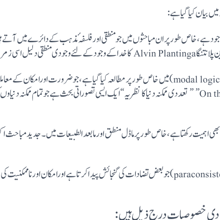
یں بیان کیا گیا ہے:
 ہے، خاص طورپران مباحثوں میں جو منطقی اورفلسفہٴ مذہب کے دائرے میں آتے ہیں۔
اسی زمرے میں آتی ہے۔
Lewis کی ”On the Plurality of Worlds” ” تعددی ممکنہ دنیا کا نظریہ“ ایک ایسی تصوراتی بحث ہے جو تمام م
ں بھی اہمیت رکھتا ہے، خاص طور پرماڈل منطق اورمابعدالطبیعات میں۔ جدید مباحث اکثر م
گراہم پریسٹ کا تضاد پسند منطق (paraconsistent logic) جو بعض تضادات کی گنجائش پیدا کرتا ہے اور
بنیادی خصوصیات درج ذیل ہیں: