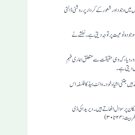
شکیل میں وجود اورشعور کے کردارپرروشنی ڈالتی
موجودہ نوعیت پرتوجہ دیتی ہے۔ نطشے نے
ردیا، کہ وہی حقیقت سے متعلق ہماری فہم
ل دیتی ہے۔
ہیں جتنی اشیاء خود۔ وائٹ ہیڈ کا فلسفہ اس
امکان پرسوال اٹھاتے ہیں۔ دیریدا کی ڈی
:۲۴تا۳۰)