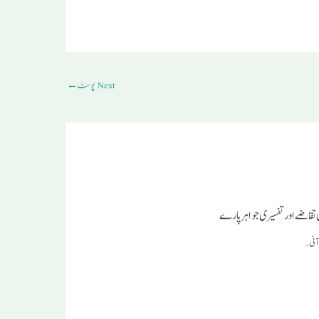
Next پوسٹ
←
قاضے اور تفسیری جواہر پارے
آنی …