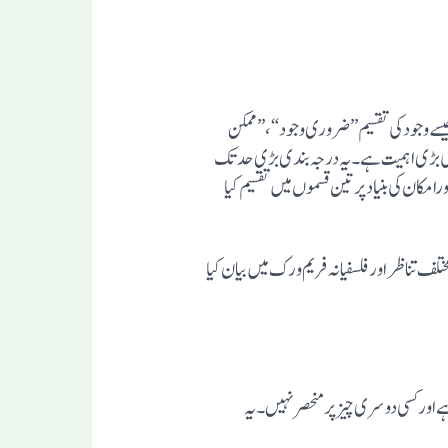
جیسے وجودکی تقسیم ”ضروری وجود“،”ممکن
س کی بڑی اہمیت ہے۔ یہ درجہ بندی بڑی حد تک
کان کی بنیاد پرتین قسموں میں تقسیم کیا
 تناظر اور فلسفیانہ فریم ورک میں بیان کیا
ہے اورکسی دوسری چیزپرمنحصرنہیں۔ یہ