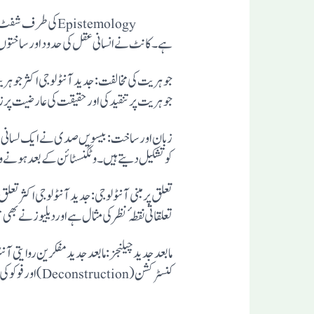
Epistemologyکی ط
ہے۔ کانٹ نے انسانی عقل کی حدود اورساختوں 
جوہریت کی مخالفت:جدید آنٹولوجی اکثر جوہریت 
جوہریت پرتنقید کی اورحقیقت کی عارضیت پر زور
زبان اورساخت: بیسویں صدی نے ایک لسانی موڑ
کوتشکیل دیتے ہیں۔ وٹگنسٹائن کے بعد ہونے و
تعلق پرمبنی آنٹولوجی: جدید آنٹولوجی اکثر تعلق 
تعلقاتی نقطہٴ نظر کی مثال ہے اوردیلیوز نے 
مابعد جدید چیلنجز: مابعد جدید مفکرین روایتی 
کنسٹرکشن(Deconstruction) اور فوکو کی علمیاتی ساخت پرتنقید اس مابعد جدیدیت فکر کی عمدہ نمائندگی کرتی ہے۔