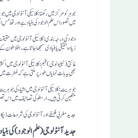
میں تصوراس علم الوجود کی بنیاد ہے اورتھامس 
وجود کی درجہ بندی: کلاسیکی آنٹولوجی میں حقیقت ک
زیادہ حقیقی یا بنیادی سمجھا جاتا ہے۔افلاطون کے نظریات اس درجہ بندی کی عمدہ مثال
غائتی (ٹیلیولوجی) فہم:کلاسیکی آنٹولوجی میں ا
بھی یہ بات نمایاں طورپرملتی ہے کہ فطرت میں
متعین کرتی ہیں۔ ارسطو کی تصانیف میں اس تصور
جدید مغربی فلسفے اور آنٹولوجی کی شروعات ڈیک
جدید آنٹولوجی (علم الوجود) کی بن