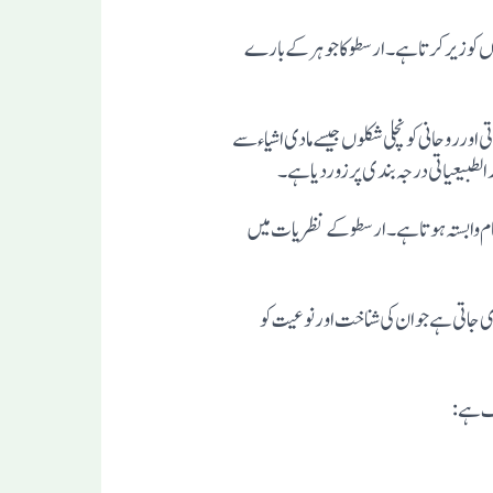
و تمام خصوصیات اور تبدیلیوں کو زیر کرتا ہے۔ ارسطو کا جوہر کے بارے
ی اورروحانی کو نچلی شکلوں جیسے مادی اشیاء سے
جام وابستہ ہوتا ہے۔ ارسطو کے نظریات میں
عین خصوصیات پرکافی توجہ دی جاتی ہے جو ان کی شناخت اورنوعیت کو
لف ہے: