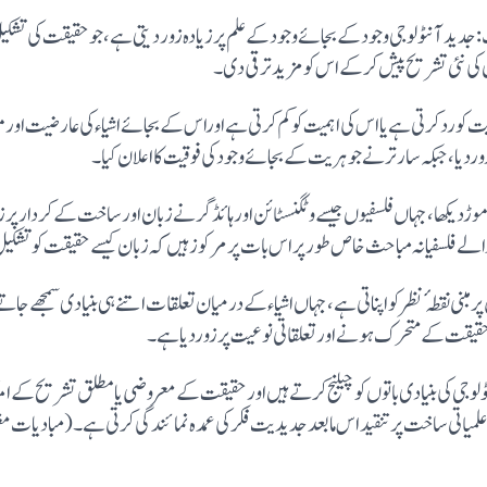
رف شفٹ: جدید آنٹولوجی وجود کے بجائے وجود کے علم پرزیادہ زور دیتی ہے، جو حقیقت کی ت
کی نئی تشریح پیش کرکے اس کو مزید ترقی دی۔
کو رد کرتی ہے یا اس کی اہمیت کو کم کرتی ہے اوراس کے بجائے اشیاء کی عارضیت اور
دیا، جبکہ سارتر نے جوہریت کے بجائے وجود کی فوقیت کا اعلان کیا۔
دیکھا، جہاں فلسفیوں جیسے وٹگنسٹائن اورہائڈگرنے زبان اورساخت کے کردارپرزو
الے فلسفیانہ مباحث خاص طورپراس بات پرمرکوز ہیں کہ زبان کیسے حقیقت کو تشکی
پرمبنی نقطہٴ نظرکواپناتی ہے، جہاں اشیاء کے درمیان تعلقات اتنے ہی بنیادی سمجھے جاتے 
بھی حقیقت کے متحرک ہونے اورتعلقاتی نوعیت پرزوردیا ہے۔
آنٹولوجی کی بنیادی باتوں کو چیلنج کرتے ہیں اورحقیقت کے معروضی یا مطلق تشریح کے 
(مبادیات مغربیت