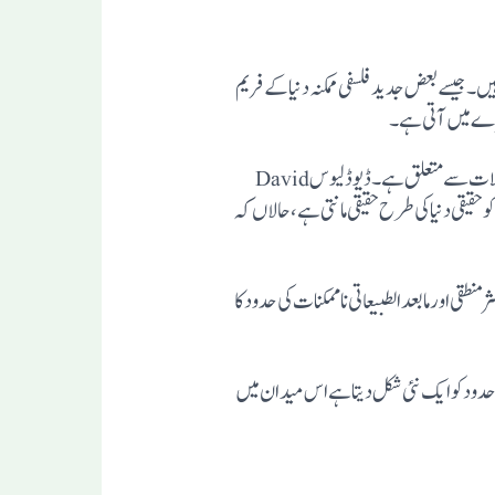
 جیسے بعض جدید فلسفی ممکنہ دنیا کے فریم
ممکن وجود: ممکن وجود کے تصور کو ماڈل منطق (modal logic) میں خاص طور پر مطالعہ کیا گیا ہے، جو ضرورت اورامکان کے معاملات سے متعلق ہے۔ ڈیوڈ لیوسDavid
مکنہ دنیاوں کو حقیقی دنیا کی طرح حقیقی مانتی ہے، حالاں کہ
نطقی اورمابعدالطبیعاتی ناممکنات کی حدود کا
امکان اورناممکنیت کی حدود کو ایک نئی شکل دیتا ہے اس میدان میں