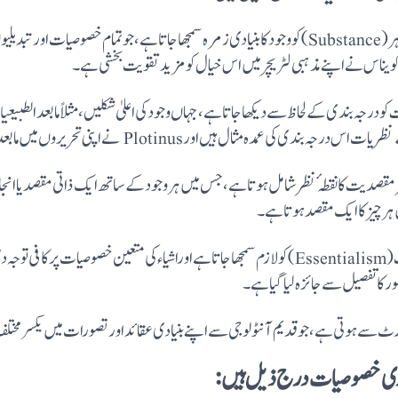
جوہر کو مرکز میں رکھنا: کلاسیکی آنٹولوجی میں جوہر (Substance) کو وجود کا بنیادی زمرہ سمجھا جاتا ہے، ج
اکویناس نے اپنے مذہبی لٹریچر میں اس خیال کومزید تقویت بخشی ہے۔
و درجہ بندی کے لحاظ سے دیکھا جاتا ہے، جہاں وجود کی اعلیٰ شکلیں، مثلاً مابعد الطبیعیات
 ہیں اورPlotinus نے اپنی تحریروں میں مابعد الطبیعیاتی درجہ بندی پرزوردیا ہے۔
کثر مقصدیت کا نقطہٴ نظرشامل ہوتا ہے، جس میں ہروجود کے ساتھ ایک ذاتی مقصد یا ان
 ہرچیزکا ایک مقصد ہوتا ہے۔
جوہریت: کلاسیکی آنٹولوجی میں اشیاء کی جوہریت (Essentialism) کو لازم سمجھا جاتا ہے اوراشیاء کی مت
 کا تفصیل سے جائزہ لیا گیا ہے۔
ارٹ سے ہوتی ہے، جو قدیم آنٹولوجی سے اپنے بنیادی عقائد اورتصورات میں یکسر مخت
یادی خصوصیات درج ذیل ہیں: