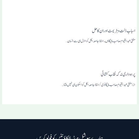
اسبابِ ذلت وہزیمت اوران کاحل
مفتی عبدالقیوم صاحب مالیگاؤں۔استاذجامعہ اکل کوا ازل ہی سے انسان…
پردہ داری نہ کہ نقاب کشائی
از:مفتی عبدالقیوم صاحب مالیگانوی/استاذجامعہ اکل کوا سکون ہی نہیں ملتا:…
ہمارے سوشل میڈیا اکاؤنٹس کو فولو کریں