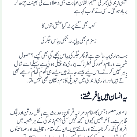
جیسی زندگی بھر کی عظیم الشان عبادت بھی دکھلاوے کی بھینٹ چڑھ کر
برباد ہوگئی۔ کسی نے خوب کہا ہے
کعبہ بھی گئے پر نہ گیا عشق بتوں کا
زمزم بھی پیا پر نہ بجھی پیاس جگر کی
جب ہماری یہ حالت ہے توپھرجگرکی پیاس بجھے گی بھی کیسے؟حصول
شہرت اورنام ونمودکی خطرناک بیماری جوچِپکی ہوئی ہے،پہلے اسے نکال
باہرنہیں کرتے ۔اس لیے جیسے جاتے ہیں ویسے ہی گھوم گھام کر چلے بھی
آتے ہیں اورہماری زندگی میں تبدیلی کا نام ونشان بھی نہیں ملتا۔
یہ انسان ہیں یافرشتے:
امام اور معلم؛ جس کا مقام ومرتبہ قرآن و حدیث سے بالکل روشن اورجُگ
ظاہر ہے۔ آخر ہمیں کیوں سمجھ نہیں آتی؟ ہم زندگی کے ہر شعبہ میں
افراد کی قدر کرناجانتے اورمانتے ہیں۔ ان کے مقام ،قابلیت اور صلاحیتوں