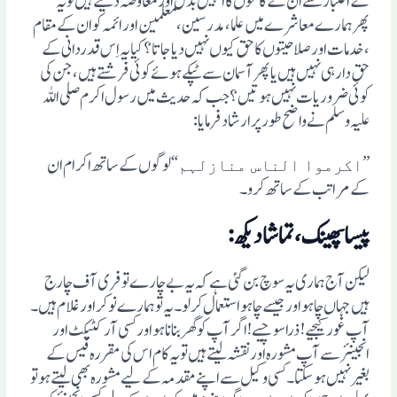
کے اعتبار سے ان کے کاموں کا انہیں بدل اور معاوضہ دیتے ہیں تو یہ
پھرہمارے معاشرے میں علما ، مدرسین ، معلمین اور ائمہ کو ان کے مقام
، خدمات اور صلاحیتوں کا حق کیوں نہیں دیا جاتا ؟کیایہ اِس قدردانی کے
حق دار ہی نہیں ہیں یاپھرآسمان سے ٹپکے ہوئے کوئی فرشتے ہیں،جن کی
کوئی ضروریات نہیں ہوتیں؟جب کہ حدیث میں رسول اکرم صلی اللہ
علیہ وسلم نے واضح طور پرارشاد فرمایا :
”
“ لوگوں کے ساتھ اکرام ان
اکرموا الناس منازلہم
کے مراتب کے ساتھ کرو۔
پیساپھینک ،تماشادیکھ:
لیکن آج ہماری یہ سوچ بن گئی ہے کہ یہ بے چارے تو فری آف چارج
ہیں جہاں چاہو اور جیسے چاہو استعمال کرلو۔ یہ تو ہمارے نوکر اور غلام ہیں۔
آپ غور کیجیے! ذرا سوچیے!اگرآپ کوگھر بنانا ہو اور کسی آر کٹیکٹ اور
انجینئر سے آپ مشورہ اورنقشہ لیتے ہیں تویہ کام اس کی مقررہ فیس کے
بغیر نہیں ہوسکتا۔ کسی وکیل سے اپنے مقدمہ کے لیے مشورہ بھی لیتے ہو تو