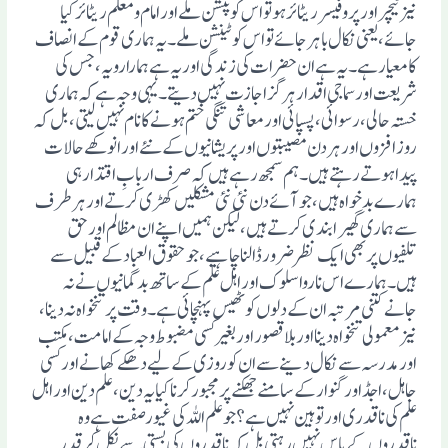
نیز ٹیچر اور پروفیسر ریٹائر ہوتو اس کو پنشن ملے اور امام و معلم ریٹائر کیا
جائے، یعنی نکال باہر جائے تو اس کو ٹینشن ملے ۔یہ ہماری قوم کے انصاف
کامعیار ہے ۔یہ ہے ان حضرات کی زندگی اور یہ ہے ہمارا رویہ ،جس کی
شریعت اور سماجی اقدار ہرگز اجازت نہیں دیتے۔ یہی وجہ ہے کہ ہماری
خستہ حالی ،رسوائی ، پسپائی اور معاشی تنگی ختم ہونے کانام نہیں لیتی، بل کہ
روز افزوں اور ہردن مصیبتوں اور پریشانیوں کے نئے اور انوکھے حالات
پیدا ہوتے رہتے ہیں۔ ہم سمجھ رہے ہیں کہ صرف اربابِ اقتدار ہی
ہمارے بدخواہ ہیں، جو آئے دن نئی نئی مشکلیں کھڑی کرتے اور ہر طرف
سے ہماری گھیرا بندی کرتے ہیں، لیکن ہمیں اپنے ان مظالم اور حق
تلفیوں پر بھی ایک نظرضرور ڈالنا چاہیے، جو حقوق العباد کے قبیل سے
ہیں۔ ہمارے اس ناروا سلوک اور اہل علم کے ساتھ بدگمانیوں نے نہ
جانے کتنی مرتبہ ان کے دلوں کو ٹھیس پہنچائی ہے۔ وقت پر تنخواہ نہ دینا ،
نیز معمولی تنخواہ دینااور بلا قصور اور بغیر کسی مضبوط وجہ کے امامت، مکتب
اور مدرسہ سے نکال دینے سے ان کو روزی کے لیے دھکے کھانے اورکسی
جاہل ،اجڈ اور گنوار کے سامنے جھکنے پر مجبور کرنا کیا یہ دین ، علم دین اور اہل
علم کی ناقدری اور تو ہین نہیں ہے؟ جو علم اللہ کی غیور صفت ہے وہ
ناقدروں کے پاس نہیں رہتی بل کہ ناقدروں کی بستی سے نکل کر قدر