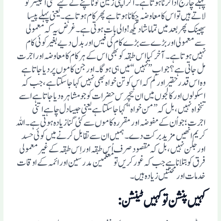
پہلے چارج ادا کرنا ہوتا ہے۔ اگر اپنی زمین کو ناپنے کے لیے کسی انجینئر کو
لاتے ہیں تو اس کا معاوضہ چکانا ہوتا ہے پھر کام ہوتا ہے۔یعنی پہلے پیسا
پھینک پھربعد میں تماما شا دیکھ! والی بات ہوتی ہے ۔ غرض یہ کہ معمولی
سے معمولی اور بڑے سے بڑے کام کی فیس اور بدل دیے بغیر کوئی کام
نہیں ہوتا ہے۔ آخر کیا اس طبقہ کو بھی اس کے ہر کام کا معاوضہ اور اجرت
مل جاتی ہے؟ جواب” نہیں“ میں ہی ہوگا۔ اور جن کاموں پر دیا جاتا ہے
وہ اس قدر حقیر اور کم کہ اس کو تن خواہ بھی نہیں کہا جاسکتا ہے، جب کہ
اسکولوں اورکالجوں میں ان ٹیچرس حضرات کو جو مشاہرہ دیا جاتا ہے اسے
تنخواہ نہیں،بل کہ ”من خواہ“ کہا جا سکتا ہے یعنی جیسا دل چاہے اتنی
اجرت ؛جو اُن کے مفوضہ اورمقررہ کاموں سے کئی گنا زیادہ ہوتی ہے۔ اللہ
کریم انھیں مزید برکت دے۔ ہمیں ان سے تقابل کرنے میں کوئی حسد
اور جلن نہیں، بل کہ مقصود صرف اُس طبقہ اور اِس طبقہ کے غیر معمولی
فرق کو بتلانا ہے جب کہ غور کریں تو معلمین مدرسین اور ائمہ کے اوقات
خدمات اور محنتیں زیادہ ہیں۔
کہیں پنشن توکہیں ٹینشن: