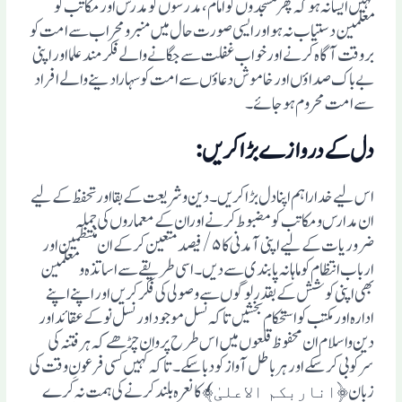
کہیں ایسا نہ ہو کہ پھر مسجدوں کو امام، مدرسوں کو مدرس اور مکاتب کو
معلمین دستیاب نہ ہو اور ایسی صورت حال میں منبر و محراب سے امت کو
بر وقت آگاہ کرنے اور خواب غفلت سے جگانے والے فکر مند علما اور اپنی
بے باک صداوٴں اور خاموش دعاوٴں سے امت کو سہارا دینے والے افراد
سے امت محروم ہوجائے۔
دل کے دروازے بڑاکریں:
اس لیے خدارا ہم اپنا دل بڑا کریں۔دین و شریعت کے بقا اورتحفظ کے لیے
ان مدارس و مکاتب کو مضبوط کرنے اوران کے معماروں کی جملہ
ضروریات کے لیے اپنی آمدنی کا ۵/ فیصد متعین کرکے ان منتظمین اور
ارباب انتظام کو ماہانہ پابندی سے دیں۔ اسی طریقے سے اساتذہ ومعلمین
بھی اپنی کوشش کے بقدر لوگوں سے وصولی کی فکر کریں اور اپنے اپنے
ادارہ اورمکتب کو استحکام بخشیں تاکہ نسل موجود اور نسل نو کے عقائد اور
دین واسلام ان محفوظ قلعوں میں اس طرح پروان چڑھے کہ ہر فتنہ کی
سرکوبی کرسکے اور ہر باطل آواز کو دبا سکے۔تاکہ کہیں کسی فرعونِ وقت کی
زبان ﴿
﴾کانعرہ بلندکرنے کی ہمت نہ کرے
اناربکم الاعلیٰ