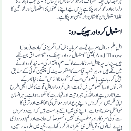
ہر طبقہ اپنی جگہ مصروف کار ہوکر شاداں وفرحاں ؛ لیکن عجب وپندارکا
دلدادہ اورخوگر ہوچکا ہے، اِس لیے اپنے ماتحتوں کا استحصال اور خواتین کا
غلط استعمال ان کاشان دار فیشن ہوچکا ہے۔
استعمال کرو اور پھینک دو:
اہلِ علم اور اہل ہنر بے قیمت سرمایہ؛ بل کہ انگریزی کہاوت (Use
And Throw)یعنی ”استعمال کرو اور پھینک دو “کا مصداق بن چکے
ہیں۔ چنا ں چہ نا اہل اور ناکارے لوگ علم و اقتدار کی مسانید کو روندنے
میں لگے ہیں اورہر شعبہ قیامت کا منظر حدیث کی پیشین گوئی کے مطابق
پیش کررہا ہے۔ بالخصوص جب کہ” کورونا وائرس“ نے دنیا بھر کے
انسانوں اور بالخصوص اہل ثروت، اہل غرور اوراہل قوت کا نشہ اچھی طرح
سے اتار دیا ہے اور اللہ کی جبروتیت اور قہاریت کا ظہور ہوا ہے۔ہر انسان
اپنی فکر میں سرگرداں، اپنے پریوار اور معاش کی حفاظت اور ترقی کا
خواہش مند بنا ہوا ہے۔اپنے ہی میں اتنے بدمست ہیں کہ اسے دوسروں
سے کوئی سروکار اور مطلب ہی نہیں، خصوصاً اہل حاجت اور کم زور روزی
والے انسانوں کو تو بالکل ہی نظر انداز کر رکھا ہے، جن میں علما ، مدرسین ،