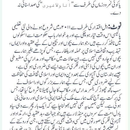
یاکوئی نمرودزماں کی طرف سے ”
“کی صداسنائی نہ
اناولاغیری
دے۔
نوٹ:
اہلِ اقتدار کی طرف سے ۲۰۱۱ء میں شروع ہونے والی نئی تعلیمی
پالیسی اس وقت تیار ہوچکی ہے اوربدخواہ ارباب حکومت اسے اسکولوں
میں نافذ کررہے ہیں، جو ہمارے بچوں اور بچیوں کے لیے عقیدہ اورایماں ،
تہذیب و ثقافتِ اسلامی پر حملہ اور یلغار ہے، جس کو پڑھے بغیر ہمارے
بچوں کو چارہ بھی نہیں ہے۔ ان حالات میں مکاتب اور مدارس کی مضبوطی
اور ان میں بچوں کی ذہنی اورفکری تربیت ایسے ہی ضروری ہوگئی ہے،
جیسے ہندستان کی آزادی کے بعد دین وایمان اور اسلامی ثقافت کی حفاظت
کے لیے ضروری تھی، جس کے لیے ہمارے بزرگوں اوراسلاف نے
سب کچھ چھوڑ کر یکسر مدارس اور مکاتب کا جال پھیلانا شروع کیا تھا،جس
کی برکت سے آج تک ہمارے ملک کی فضا ایمانی، اسلامی اور روحانی بنی
ہوئی ہے۔لیکن ہمیں یہ بھی نہیں بھولناچاہیے کہ ایک بار پھر سے وہی سیاہ
بادل امت کے سروں پر منڈلا رہے ہیں جو جہالت، بد عقیدگی، ارتداداور
آزادیٴ فکر کی صورتوں میں کسی وقت بھی برس سکتے ہیں، جن کو روکنے کے
لیے تعلیم شریعت، تربیت اسلامی اورذہنی وفکری کونسلنگ از حد ضروری