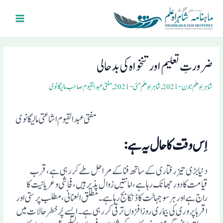
Ski
Main
t
Menu
conten
Post
navigation
ضرورتِ تعلیم اورتنخواہ کی بدحالی
شاہراہِ علم جون- 2021
,
شاہراہِ علم مئی- 2021
,
مفتی عبد القیوم صاحب مالیگانوی
مفتی عبد القیوم اشاعتی مالیگانوی
اِس وقت کاحال یہ ہے:
دنیا بڑی تیز رفتاری کے ساتھ فنا کے مراحل طے کررہی ہے، قرب
قیامت کا دور جھانک رہا ہے، امانتیں زوال پذیر ہیں، فحاشی وعریانیت کا
راج ہے اورہرسوجہالت کاڈنکابج رہاہے۔مطلق العنانی،مطلب پرستی اور
اقربا پروری کی بیماری روزافزوں ترقی کررہی ہے۔ایسے پُرخطرحالات میں