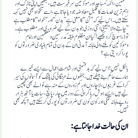
معلمین، ائمہٴ مساجد اورموٴذنین سر فہرست ہیں، جنھیں اپنی نازک اور
اہم ترین خدمات کا قلیل معاوضہ جو دیاجاتا ہے، اسے تنخواہ بھی نہیں کہہ
سکتے ہیں۔ اس لیے کہ ”تَنْ“ کا معنی ہے ”بدن“ اور ”خواہ“ کا مطلب ہے
”چاہنے والا“ یعنی اتنی روزی جو بدن کے لیے ضروری اور مطلوب ہے۔
توذراسوچ کردیکھیے! کیا ان مظلوم طبقہٴ مدرسین ومعلمین اورامام
وموٴذنین کو ملنے والی ماہانہ آمدنی ان کے بدن کی تمام بنیادی ضرورتوں کو
پورا کردیتی ہے؟
بالکل نہیں! اس لیے کہ بدقسمتی اور شامت اعمال سے ایسے لٹیرے
ہمارے حاکم بنے بیٹھے ہیں، جنھوں نے مہنگائی کی پتنگ کو آسمانوں کی سیر
کراکے غریبوں،لاچاروں اورکم زوروں کے منہ سے نوالے بھی چھین
لیے ہیں، ایسے ہوش ربا گرانی کے دور میں چار، پانچ، سات یا آٹھ ہزار
روپے ماہانہ کتنی اور کون کون سی ضرورتوں کو پوری کرسکتے ہیں؟کچھ بھی
نہیں۔
ان کی حالت خداجانتاہے: