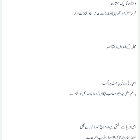
وستان کاایک مستان
تحریر:مفتی عبدالقیوم مالیگانوی بڑی مدت میں ساقی بھیجتا ہے ایسا…
مجلہ کے اہداف و مقاصد
اغیارکی روش باعثِ ہلاکت
بہ قلم: مفتی عبدالقیوم صاحب مالیگاوٴں/استاذجامعہ اکل کوا یتیم وبے…
اسی دریا سے اٹھتی ہے وہ موجِ تند وجولاں بھی
مولانا افتخار احمد قاسمی# بستوی اللہ رب العزت نے…