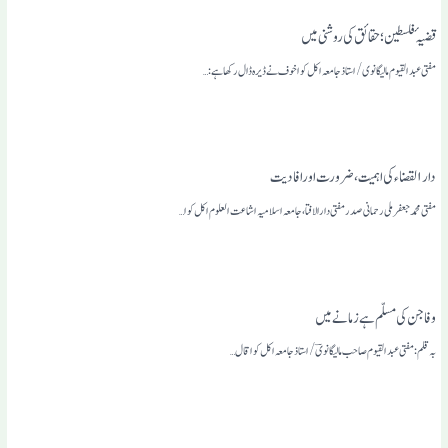
قضیہٴ فلسطین ؛حقائق کی روشنی میں
مفتی عبدالقیوم مالیگانوی/استاذجامعہ اکل کوا خوف نے ڈیرہ ڈال رکھاہے: …
دار ۱لقضاء کی اہمیت، ضرورت اورافادیت
مفتی محمدجعفرملی رحمانی صدرمفتی دارالافتا،جامعہ اسلامیہ اشاعت العلوم اکل کوا…
وفاجن کی مسلّم ہے زمانے میں
بہ قلم: مفتی عبدالقیوم صاحب مالیگانویؔ/استاذجامعہ اکل کوا قال…