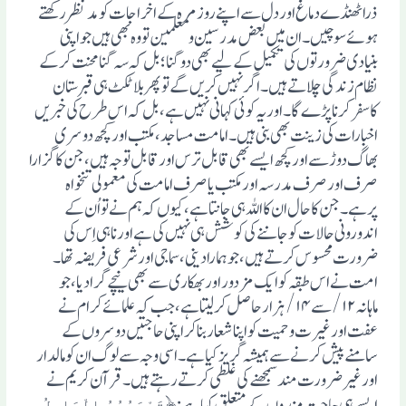
ذرا ٹھنڈے دماغ اور دل سے اپنے روزمرہ کے اخراجات کو مدنظر رکھتے
ہوئے سوچیں ۔ ان میں بعض مدرسین ومعلمین تو وہ بھی ہیں جو اپنی
بنیادی ضرورتوں کی تکمیل کے لیے بھی دوگنا؛ بل کہ سہ گنا محنت کرکے
نظام زندگی چلاتے ہیں۔اگرنہیں کریں گے توپھربلاٹکٹ ہی قبرستان
کاسفرکرناپڑے گا۔اوریہ کوئی کہانی نہیں ہے ،بل کہ اس طرح کی خبریں
اخبارات کی زینت بھی بنی ہیں۔ امامت مساجد، مکتب اورکچھ دوسری
بھاگ دوڑ سے اور کچھ ایسے بھی قابل ترس اور قابل توجہ ہیں، جن کا گزارا
صرف اور صرف مدرسہ اور مکتب یا صرف امامت کی معمولی تنخواہ
پرہے۔ جن کا حال ان کااللہ ہی جانتا ہے، کیوں کہ ہم نے تو اُن کے
اندورونی حالات کو جاننے کی کوشش ہی نہیں کی ہے اورناہی اِس کی
ضرورت محسوس کرتے ہیں، جو ہمارا دینی ،سماجی اور شرعی فریضہ تھا۔
امت نے اس طبقہ کو ایک مزدور اور بھکاری سے بھی نیچے گرادیا، جو
ماہانہ ۱۲/ سے ۱۴/ ہزار حاصل کرلیتا ہے، جب کہ علما ئے کرام نے
عفت اور غیرت وحمیت کو اپنا شعار بناکر اپنی حاجتیں دوسروں کے
سامنے پیش کرنے سے ہمیشہ گریز کیا ہے۔ اسی وجہ سے لوگ ان کو مالدار
اور غیر ضرورت مند سمجھنے کی غلطی کرتے رہتے ہیں۔ قرآن کریم نے
ایسے ہی حاجت مندوں کے متعلق کہا ہے: ﴿
تَحْسَبُہُمُ الْجَاہِلُ