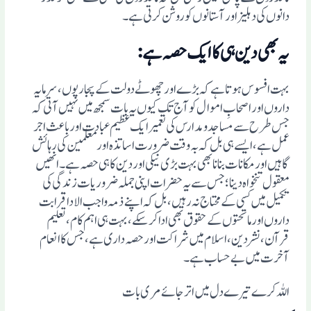
دانوں کی دہلیز اور آستانوں کوروشن کرتی ہے۔
یہ بھی دین ہی کاایک حصہ ہے:
بہت افسوس ہوتا ہے کہ بڑے اور چھوٹے دولت کے پجاریوں، سرمایہ
داروں اور اصحابِ اموال کو آج تک کیوں یہ بات سمجھ میں نہیں آتی کہ
جس طرح سے مساجد ومدارس کی تعمیر ایک عظیم عبادت اور باعث اجر
عمل ہے، ایسے ہی بل کہ بہ وقت ضرورت اساتذہ اور معلمین کی رہائش
گاہیں اور مکانات بنانا بھی بہت بڑی نیکی اور دین کا ہی حصہ ہے ۔ انھیں
معقول تنخواہ دینا؛ جس سے یہ حضرات اپنی جملہ ضروریات زندگی کی
تکمیل میں کسی کے محتاج نہ رہیں ، بل کہ اپنے ذمہ واجب الادا قرابت
داروں اور ماتحتوں کے حقوق بھی ادا کرسکے، بہت ہی اہم کام ، تعلیم
قرآن، نشر دین ، اسلام میں شراکت اور حصہ داری ہے، جس کا انعام
آخرت میں بے حساب ہے۔
اللہ کرے تیرے دل میں اتر جائے مری بات