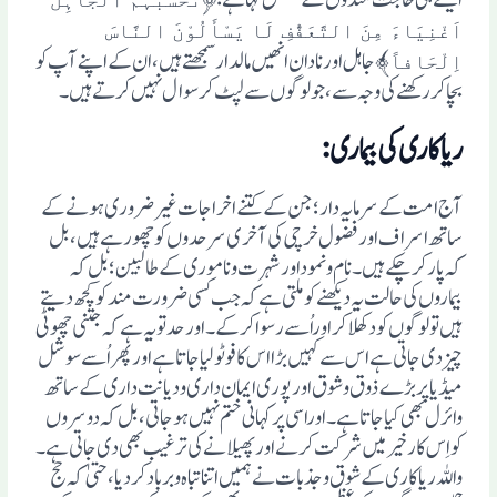
اَغْنِیَاءَ مِنَ التَّعَفُّفِ لَا یَسْأَلُوْنَ النَّاسَ
﴾ جاہل اور نادان انھیں مالدار سمجھتے ہیں، ان کے اپنے آپ کو
اِلْحَافاً
بچاکر رکھنے کی وجہ سے ،جو لوگوں سے لپٹ کر سوال نہیں کرتے ہیں۔
ریاکاری کی بیماری:
آج امت کے سرمایہ دار؛ جن کے کتنے اخراجات غیر ضروری ہونے کے
ساتھ اسراف اورفضول خرچی کی آخری سرحد وں کو چھورہے ہیں، بل
کہ پار کرچکے ہیں۔نام ونموداورشہرت وناموری کے طالبین ؛بل کہ
بیماروں کی حالت یہ دیکھنے کوملتی ہے کہ جب کسی ضرورت مند کو کچھ دیتے
ہیں تو لوگوں کو دکھلاکر اوراُسے رسوا کر کے۔ اور حد تو یہ ہے کہ جتنی چھوٹی
چیز دی جاتی ہے اس سے کہیں بڑا اس کا فوٹو لیا جاتا ہے اورپھراُسے سوشل
میڈیا پر بڑے ذوق وشوق اورپوری ایمان داری ودیانت داری کے ساتھ
وائرل بھی کیاجاتاہے۔اوراسی پرکہانی ختم نہیں ہوجاتی،بل کہ دوسروں
کواِس کارخیرمیں شرکت کرنے اورپھیلانے کی ترغیب بھی دی جاتی ہے ۔
واللہ ریاکاری کے شوق وجذبات نے ہمیں اتناتباہ و برباد کردیا، حتیٰ کہ حج