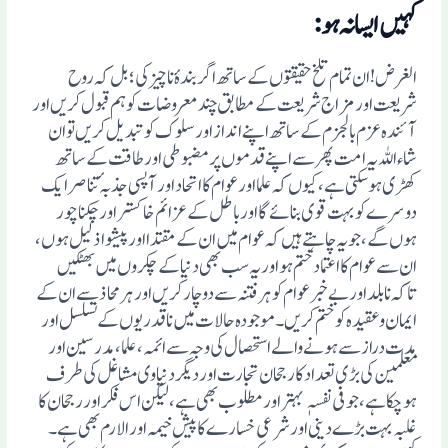
کہیں ایسانہ ہو:
الغرض! ان تمام تلخ حقیقتوں کے ساتھ اگر بندہٴ ناچیز کی ؛بل کہ روح
شریعت اور مزاج شریعت کے مطابق چند معروضات کو ہم قبول کریں اور
آئندہ عزم بالجزم کے ساتھ اپنے انداز اور سلوک کو تبدیل کریں تو ان
شاء اللہ یہ امت پھر سے اپنے قدموں پر مضبوطی اور طاقت کے ساتھ
کھڑی ہوسکتی ہے، کیوں کہ علما اورعوام کا اتحاد اور آپسی جذبہٴ تناصر ایک
دوسرے کو بہت قوی بنائے گا اورباطل کے عزائم خاکستر اور چکنا چور
ہوں گے، جو یہ چاہتے ہیں کہ عوام میں ان کے مقتدا اور پیشواذلیل ہوں،
ان سے عوام کا اعتماد ختم ہو اور یہ سب بھی دنیا کے چکروں میں بھٹکیں
تاکہ نابلد اور بے خبر عوام کو ہر فتنہ سے دو چار کریں اور ہر محاذ سے ان کے
ایمان وعقیدہ کو ختم کریں۔ موجودہ حالات میں نا قدریوں کے تسلسل اور
مدت دراز سے ہونے والے استحصال کی وجہ سے ائمہ ، علما، مدرسین اور
معلمین کی بڑی تعداد کا رجحان تجارت اور دیگر دنیاوی مشاغل کی طرف
ہوچکا ہے، جو فی نفسہ بہتر اور مطلوب بھی ہے، لیکن اس فکر اور رجحان کا
غلبہ بہت بڑے دینی اور شرعی خسارے کا پیش خیمہ اور الارم بھی ہے۔