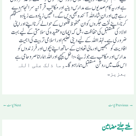
ہے اور یہ کام صدیوں سے مدارس دینیہ اورمکاتب قرآنیہ سر انجام دے
رہے ہیں اور ان شاء اللہ آئندہ بھی دیں گے۔انھیں زیادہ سے زیادہ مستحکم
کرنا ، اپنے لخت جگروں کو ان محفوظ قلعوں کے حوالے کرنا اپنے اور اپنی
اولاد کی مستقبل کی حفاظت ،بل کہ ایمان و عقیدہ کی سلامتی کے لیے بہت
ضروری ہے۔ لہٰذا اللہ کے لیے دینی تعلیم اور اسلامی تربیت کی اہمیت
افادیت کو سمجھیں اور مالی تعاون کے ساتھ اپنے بچوں اور فرزندوں کو
مدارس اور مکاتب سے جوڑئیے، داخل کیجیے اور اللہ ہمارا ناصر وحامی ہے
اس ملک میں روشن مستقبل ہمارا ہوگا۔
وما ذلک علی اللہ
۔
بعزیز
→
Previous پوسٹ
Next پوسٹ
←
ملتے جلتے مضامین