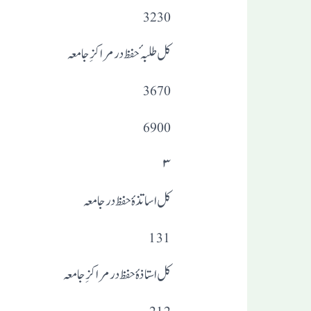
3230
کل طلبہٴ حفظ در مراکزِ جامعہ
3670
6900
۳
کل اساتذہٴ حفظ درجامعہ
131
کل استاذہٴ حفظ درمراکز ِجامعہ