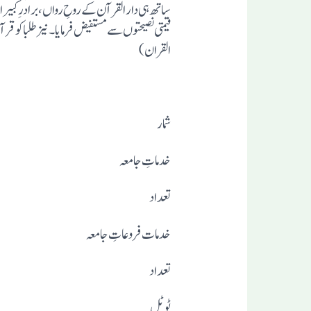
ساتھ ہی دار القرآن کے روحِ رواں ،برادر ِکبیر 
قیمتی نصیحتوں سے مستفیض فرمایا۔ نیز طلبا کو قر
القران)
شمار
خدماتِ جامعہ
تعداد
خدمات فروعاتِ جامعہ
تعداد
ٹوٹل