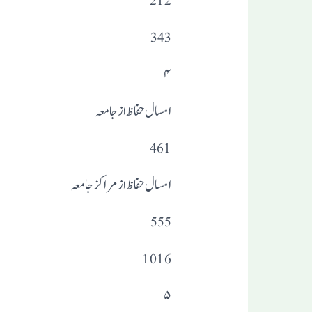
212
343
۴
امسال حفاظ از جامعہ
461
امسال حفاظ از مراکز جامعہ
555
1016
۵