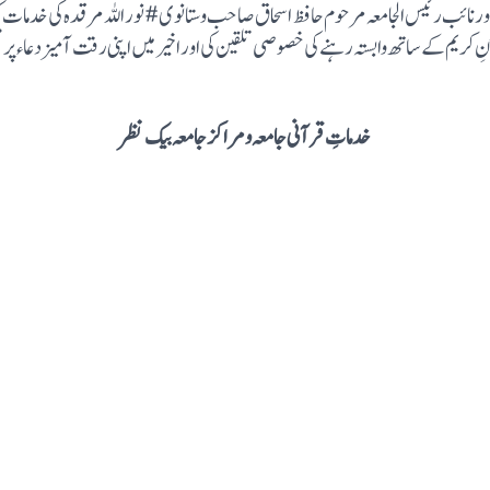
اور نائب رئیس الجامعہ مرحوم حافظ اسحاق صاحب وستانوی# نور اللہ مرقدہ کی خدمات کو یا
آنِ کریم کے ساتھ وابستہ رہنے کی خصوصی تلقین کی اور اخیر میں اپنی رقت آمیز دعاء پر م
خدماتِ قرآنی جامعہ ومراکز جامعہ بیک نظر