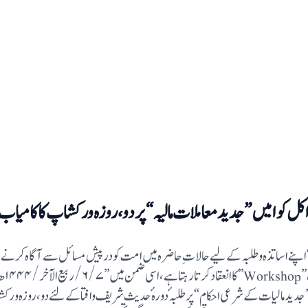
کل کوا میں ”جدید معاملات مالیہ“ پر دو ، روزہ ورکشاپ کا کامیاب 
ا “ اپنے اساتذہ و طلبہ کے لیے حالات ِحاضرہ میں امت کو درپیش مسائل سے آگاہ کرنے 