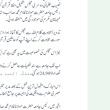
رئیس جامعہ حضرت مولانا غلام محمد صاحب وستا
مہمانان مکرم کی موجودگی میں منعقد ہوئی۔
سورت تلاوت کر کے اپنے آپ کو حاملین ِقرآن
نیز اس مجلس کی خصوصیت میں یہ بھی ہے کہ ایک طالب علم نے محض ۱۰۰/ دن کی قلیل مدت میں قرآن ِکریم کو معجزانہ طو
تعداد 24,989 ہوگئی ۔
فللّٰہ الحمد ع
اس مبارک و مقبول ترین عمل کے بعد مدیر تِنفیذی
عصری علوم سے واقفیت کی اہمیت پر جامع خطاب 
ا خیر میں رئیس جامعہ حضرت مولانا غلام محمد ص