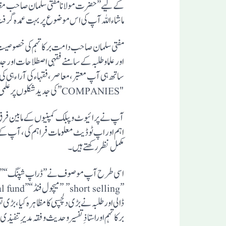
کے لیے” حضرت مولانا مفتی سلمان صاحب مظا
ماشاء اللہ آپ کی اس موضوع پر بہت عمدہ گرفت ہے، جس کا ا
مفتی سلمان صاحب دامت برکاتہم کی خصوصیت یہ 
اور علما و طلبہ کے سامنے فقہی اصطلاحات اور
ساتھ ہی آپ معتبر، معاصر، فقہاء کی آراء ہی کی 
"COMPANIES”کی جدید شکلوں پر علمی تناظر میں بحث فرماتے ہوئے ان پر احکام ِ شرعیہ کا بہترین انداز میں انطباق فرماتے ہیں!
اہم اور اپ ٹو ڈیٹ معلومات فراہم کی، آپ ک
مکمل نظر رکھتے ہیں۔
ڈالی اور طلبہ نے بڑی دلچسپی کا مظاہرہ کیا، ب
برکاتہم اوراستاذ ِ تفسیرو حدیث و فقہ مدیر ِ 