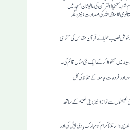
نی ۱۴۴۴ھ- ۲۳ نومبر۲۰۲۲ء بروز جمعرات بوقت ِصبح بمقام شعبہٴ تحفیظ القرآن کی عالیشان مسجد میں
انوی# حفظہ اللہ کی صدارت ؛نیز دیگر
 اًتلاوتِ کلام اللہ سے مجلس کا آغاز ہوا، اس کے بعد بارگاہِ رسالت میں نعتِ پاک کا نذرانہٴ عقیدت پیش کیا گیا۔ بعد ازاں ۲۷۵/ خوش نصیب طلبا نے قرآنِ مقدس کی آخری
عداد 10458 اور فروعاتِ جامعہ کی تعداد 14,531 ہوئی، اس طرح جامعہ اور فروعات جامعہ کے حفاظ کی کل
صیحتوں سے نو از ا، نیز دینی تعلیم کے ساتھ
ن و اسا تذہٴ کرام کو مبارک بادی پیش کی اور