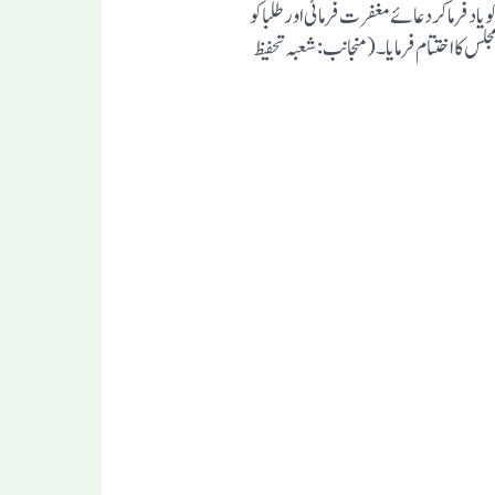
د فرما کر دعائے مغفرت فرمائی اور طلبا کو
جلس کا اختتام فرمایا۔(منجانب: شعبہ تحفیظ