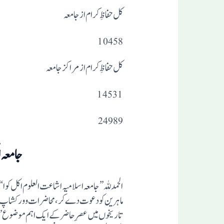
کل حفاظِ کرام از جامعہ
10458
کل حفاظِ کرام از مراکز جامعہ
14531
24989
جامعہ ا
الحمدللہ”جامعہ اسلامیہ اشاعت العلوم اکل کو 