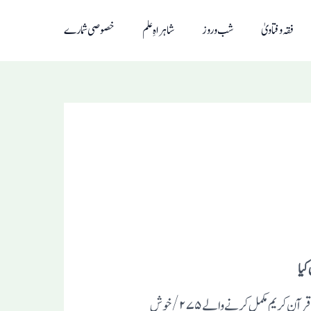
فقہ و فتاویٰ
شب و روز
شاہراہِ علم
خصوصی شمارے
جامعہ اسلامیہ اشاعت العلوم اکل کو امہاراشٹر میں حسب ِروایتِ سابقہ جامعہ کے فعال ترین شعبہ شعبہٴ تحفیظ القرآن سے امسال حفظ ِقرآن کریم مکمل کرنے والے۲۷۵/ خوش