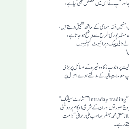
 اور آپ نے اس میں تخصص بھی کیا ہے،
ُنہیں فقہ اسلامی کے ساتھ تطبیق دیتے ہیں،
سے مسئلہ پوری طرح سے واضح ہوجاتا ہے،
جانے والی پبلک وپرائیوٹ کمپنییوں
رز کی حقیقت، اور اُن میں موجود مالیت پر وجوبِ زکاة وغیرہ کے مسائل پر بڑی
معاملات ِمالیہ کے بدلتے ہوے احوال پر
اسی طر ح آپ موصوف نے ”ڈراپ شپنگ“ ”Drop shipping””جی ایس ٹی“ ”GST”اور” جعلی بلنگ“ ”انٹرا ڈے ٹریڈنگ“ ”intraday trading””شارٹ سیلنگ“
mutual ” اور ”ملٹی لیول مارکٹینگ“ ”multi level marketing” وغیرہ کی مروج صورتوں اور ان کے شرعی احکام پر روشنی
لانامفتی محمد جعفر صاحب ملی رحمانی “دامت
لیتے رہے۔