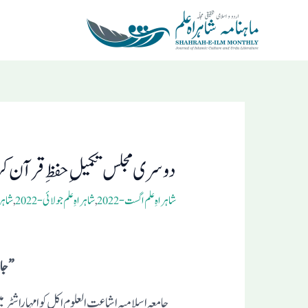
Ski
t
conten
Post
navigation
دوسری مجلس تکمیلِ حفظ ِقرآن ک
شاہراہِ علم اگست- 2022
,
شاہراہِ علم جولائی- 2022
,
شاہراہ
”جامعہ 