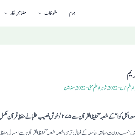
ہوم
ملفوظات
مضامین نگار
ریم
ِ علم جون- 2022
,
شاہراہِ علم مئی- 2022
,
مضامین
اکل کوا“ کے شعبہٴ تحفیظ القرآن سے۲۷۵/ خوش نصیب طلبا نے حفظِ قرآن مکمل کیا