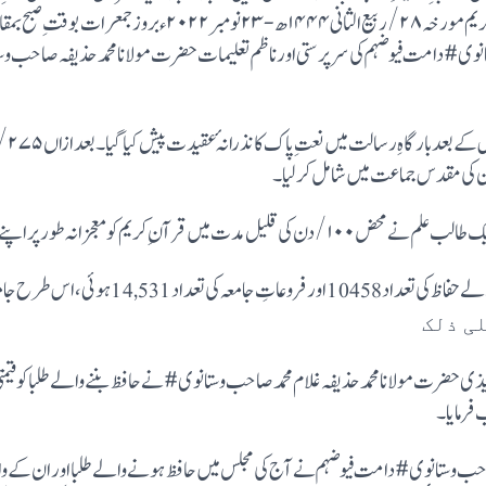
نصیب طلبا کی دوسری مجلس ِتکمیل حفظ قرآن کریم مورخہ ۲۸/ ربیع الثا
نوی# دامت فیو ضہم کی سرپرستی اور ناظم تعلیمات حضرت مولانا محمد حذیفہ صاحب وست
تدویر
 کی مقدس جماعت میں شامل کر لیا۔
ر پر اپنے سینہ میں محفوظ کر کے ایک نئی مثال قائم کی۔
اب تک جامعہ سے سند فضیلت حاصل کرنے والے حفاظ کی ت
لی ذلک
 حضرت مولانا محمد حذیفہ غلام محمد صاحب وستانوی# نے حافظ بننے والے طلبا کو قیمتی ن
فرمایا۔
احب وستانوی# دامت فیوضہم نے آج کی مجلس میں حافظ ہونے والے طلبا اور ان کے والدی