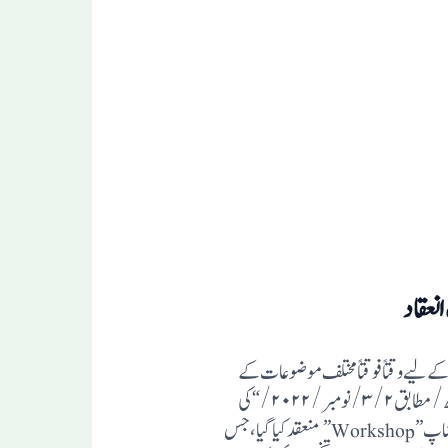
انعقاد
کے لیے وقتاً فوقتاً مختلف موضوعات کے
ماہرین کو دعوت دے کر، محاضرات و ورکشاپ ”Workshop”کا انعقاد کرتا رہتا ہے، اسی ضمن میں ”۶/۷/ ربیع الآخر/ ۱۴۴۴ھ/ مطابق ۲/ ۳/ نومبر/۲۰۲۲/“کی
تاریخوں میں عصر ِ حاضر کے ایک اہم موضوع ”جدید مالیات کے شرعی احکام “ پر طلبہٴ دورہ ٴحدیث شریف وافتا کے لئے دو، روزہ ورکشاپ”Workshop” منعقد کیا گیا، جس