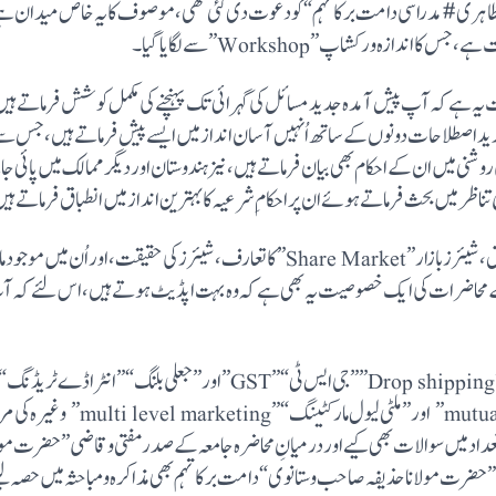
ہری #مدراسی دامت برکاتہم“ کو دعوت دی گئی تھی، موصوف کا یہ خاص میدان ہے
ندازہ ورکشاپ ”Workshop”سے لگایا گیا۔
ہے کہ آپ پیش آمدہ جدید مسائل کی گہرائی تک پہنچنے کی مکمل کوشش فرماتے ہیں، ا
 جدید اصطلاحات دونوں کے ساتھ اُنہیں آسان انداز میں ایسے پیش فرماتے ہیں، جس 
روشنی میں ان کے احکام بھی بیان فرماتے ہیں، نیز ہندوستان اور دیگر ممالک میں پائی 
آپ نے پرائیوٹ وپبلک کمپنیوں کے مابین فرق ، شیئرز بازار ”Share Market”کا تعارف، شیئ
ے محاضرات کی ایک خصوصیت یہ بھی ہے کہ وہ بہت اپڈیٹ ہوتے ہیں،اس لئے کہ آپ 
”short selling” ”میچول فنڈ“ ”fund
ڑی تعداد میں سوالات بھی کیے اور درمیانِ محاضرہ جامعہ کے صدر مفتی وقاضی ”حضرت مو
تنفیذی ”حضرت مولانا حذیفہ صاحب وستانوی“ دامت برکاتہم بھی مذاکرہ ومباحثہ میں حصہ 