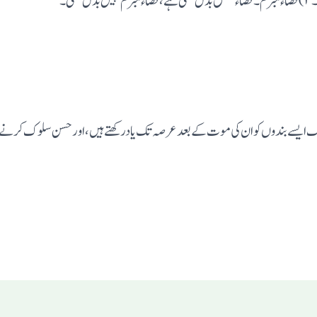
لوگ ایسے بندوں کوان کی موت کے بعد عرصہ تک یادرکھتے ہیں،اورحسن سلوک کرنے 