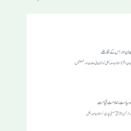
ایمان اور اس کے تقاضے
لیمان اختر(استاذ جامعہ اکل کوا) ایمانی صفات اور خصلتیں:…
ہ سیاست؛ علامت قیامت
د الرحمن اشاعتی ؔ سمستی پوری /استاذ جامعہ اکل…