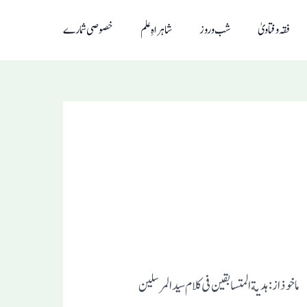
فقہ و فتاویٰ
شب و روز
شاہراہِ علم
خصوصی شمارے
ماخوذ از: ہدیة المتسابقین فی کلام سید المرسلین