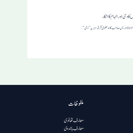
کا وحی اور الہام کا انکار
لانا ادریس صاحب کاندھلوی ؒ فرقہ دہریہ ’’وحی‘‘…
ملفوظات
معارفِ تھانوی
معارفِ باندوی