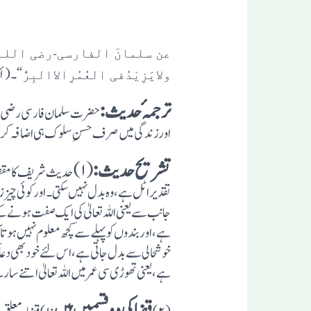
عن سلمانَ الفارسی-رضی اللہ 
“۔(أخرج
ولایَزِیْدُفی العُمُرِالاالبِرُّ
ترجمہٴ حدیث:
حضرت سلمان فارسی رضی اللہ
اورزندگی میں صرف حسن ِسلوک ہی اضافہ ک
تشریح حدیث:
(۱)
حدیث شریف کامقصددع
تقدیراٹل ہے،وہ بدل نہیں سکتی۔ اورکوئی چیزز
جانب سے یعنی اللہ تعالیٰ کی ایک صفت ہونے 
ہے،اوربندوں کوپہلے سے کچھ معلوم نہیں ہو
خوشحالی سے بدل جاتی ہے،اس لئے خودبھی دعاک
ہے،یعنی تھوڑی سی عمرمیں اللہ تعالیٰ اتنے سا
قضاکی دوقسمیں ہیں