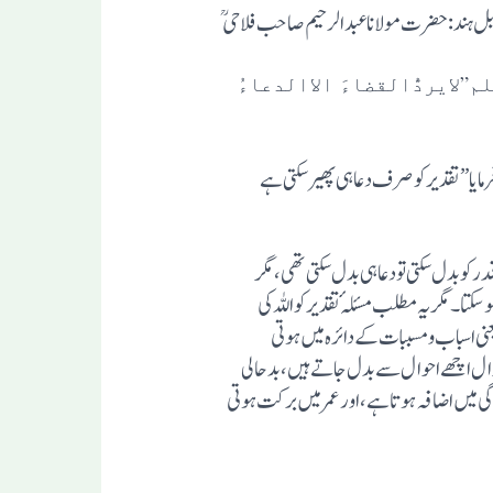
ل ہند: حضرت مولانا عبد الرحیم صاحب فلاحی
لایردُّالقضاءَ الاالدعاءُ
دفرمایا”تقدیرکوصرف دعاہی پھیرسکتی ہے
کوبدل سکتی تودعاہی بدل سکتی تھی،مگر
تا۔ مگریہ مطلب مسئلہٴ تقدیرکواللہ کی
ی اسباب ومسببات کے دائرہ میں ہوتی
ل ا چھے احوال سے بدل جاتے ہیں،بدحالی
ی میں اضافہ ہوتاہے،اورعمر میں برکت ہوتی