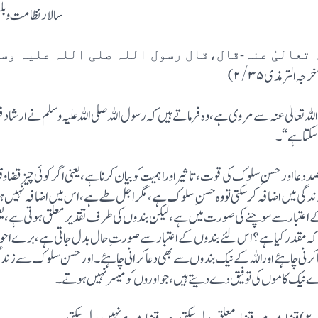
سالار نظامت وبلب
تعالیٰ عنہ-قال،قال رسول اللہ صلی اللہ علیہ وسلم”
ہ الترمذی۲/۳۵)
 تعالیٰ عنہ سے مروی ہے،وہ فرماتے ہیں کہ رسو ل اللہ صلی اللہ علیہ وسلم نے ارشا
رسکتاہے“۔
ااورحسنِ سلوک کی قوت،تاثیراوراہمیت کوبیان کرناہے،یعنی اگرکوئی چیزقضاوقدر
ندگی میں اضافہ کرسکتی تووہ حسن ِسلوک ہے،مگراجل طے ہے،اس میں اضافہ نہیں ہوسک
کے اعتبارسے سوچنے کی صورت میں ہے،لیکن بندوں کی طر ف تقدیر معلق ہوتی ہے،یعن
تاکہ مقدرکیاہے؟اس لئے بندوں کے اعتبار سے صورت ِحال بدل جاتی ہے،برے احوا
رنی چاہئے اوراللہ کے نیک بندوں سے بھی دعاکرانی چاہئے۔ اورحسن سلوک سے زندگ
رے نیک کاموں کی توفیق دے دیتے ہیں ، جو اورو ں کومیسر نہیں ہوتے۔