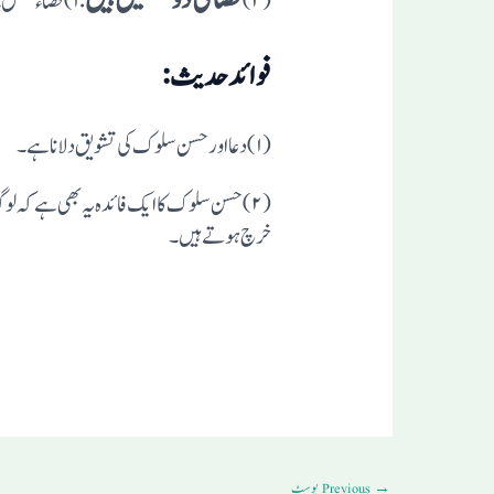
(۲)
:۱)قضاء معلق۔۲)قضاء مبرم۔قضاء معلق بدل سکتی ہے،قضاء مبرم نہیں بدل سکتی ۔
فوائدحدیث:
(۱) دعااورحسن سلوک کی تشویق دلاناہے۔
(۲) حسن سلوک کاایک فائدہ یہ بھی ہے کہ 
خرچ ہوتے ہیں۔
→
Previous پوسٹ