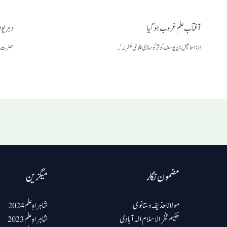
آفتابِ علم غروب ہو گیا
دہریوں 
از: اسماعیل بن یوسف کوثرکوساڑی فلاحی غفرلہ‘ …
حضرت مو
مضمون نگار
میگزین
مولانا حذیفہ وستانوی
شاہراہِ علم 2024
حکیم فخرالاسلام الہ آبادی
شاہراہِ علم 2023