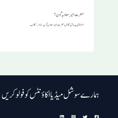
حضرت امیرِ معاویہؓ کون ؟
مولانا مجیب بابل گاؤں حضرت امیر معاویہؓ (سپہ سالار /کاتب…
ہمارے سوشل میڈیا اکاؤنٹس کو فولو کریں