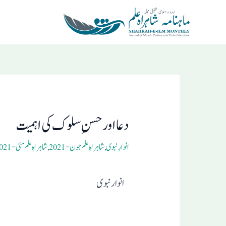
Ski
t
conten
Post
navigation
دعا اور حسن ِسلوک کی اہمیت
انوارِ نبوی
,
شاہراہِ علم جون- 2021
,
شاہراہِ علم مئی- 2021
انوار نبوی