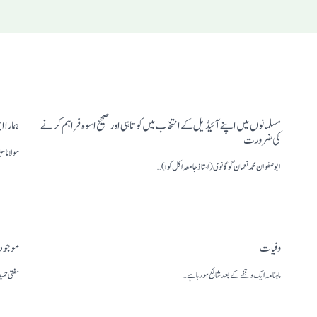
مسلمانوں میں اپنے آئیڈیل کے انتخاب میں کوتاہی اور صحیح اسوہ فراہم کرنے
ہمارا 
کی ضرورت
مولانا س
ابو صفوان محمد نعمان گوگانوی(استاذ جامعہ اکل کوا) …
وفیات
موجود
ماہنامہ ایک وقفے کے بعد شائع ہو رہا ہے…
مفتی حمی