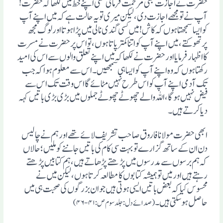
حضرت نے اجازت بھی مرحمت فرمائی تھی اپنے خط میں لکھا کہ حضرت!
آپ نے تو مجھے اجازت دی، لیکن میری تو یہ حالت ہے کہ میں اپنے آپ
کو ایسا سمجھتا ہوں کہ کاش! میں کسی گندی نالی میں پڑا ہوتا اور لوگ مجھ
پرتھوکتے، میں اپنے آپ کو اتنا کمترپاتا ہوں، تو اس پر حضرت نے مسرت
کا اظہار فرمایا اور حضرت نے لکھا کہ میں اپنے تعلق والوں سے اس کی امید
رکھتا ہوں کہ وہ اپنے آپ کو ایسا ہی سمجھیں۔ اس سے معلوم ہوا کہ جب
تک آدمی اپنے آپ کو اس طرح نہیں مٹائے گا اس وقت تک اس سے
فیض نہیں ہوگا، اللہ والے چھوٹے چھوٹے جملوں میں بڑی بڑی باتیں کہہ
دیا کرتے ہیں۔
ابھی حضرت مولانا فاروق صاحب تشریف لائے تھے اور ہم نے چالیس
دن ان کے ساتھ گزارے تو بہت سی کام کی باتیں جاننے کوملیں؛ حالاں
کہ ہم برسوں سے مدرسوں میں پڑھتے پڑھاتے ہیں، ہم کتابیں پڑھتے
رہتے ہیں اورمیں تو ہمیشہ کتابوں کا مطالعہ کرتا ہوں، لیکن میں نے
محسوس کیا کہ بعض باتیں ایسی ہوتی ہیں جوان بزرگوں کی صحبت ہی میں
حاصل ہو سکتی ہیں۔
( صدائے دل: جلد سوم ص: ۴۱-۴۶)