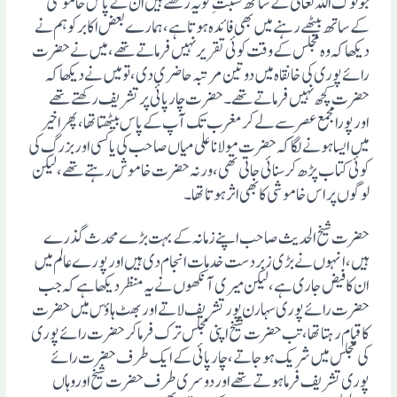
جو لوگ اللہ تعالیٰ کے ساتھ نسبتِ قو یہ رکھتے ہیں ان کے پاس خاموشی
کے ساتھ بیٹھے رہنے میں بھی فائدہ ہوتا ہے، ہمارے بعض اکابر کو ہم نے
دیکھا کہ وہ مجلس کے وقت کوئی تقریرنہیں فرماتے تھے، میں نے حضرت
رائے پوری کی خانقاہ میں دو تین مرتبہ حاضری دی، تو میں نے دیکھا کہ
حضرت کچھ نہیں فرماتے تھے۔ حضرت چار پائی پرتشریف رکھتے تھے
اورپورا مجمع عصر سے لے کر مغرب تک آپ کے پاس بیٹھتا تھا، پھراخیر
میں ایسا ہونے لگا کہ حضرت مولانا علی میاں صاحب کی یا کسی اوربزرگ کی
کوئی کتاب پڑھ کرسنائی جاتی تھی، ورنہ حضرت خاموش رہتے تھے، لیکن
لوگوں پراس خاموشی کا بھی اثرہوتا تھا۔
حضرت شیخ الحدیث صاحب اپنے زمانہ کے بہت بڑے محدث گذرے
ہیں، انہوں نے بڑی زبردست خدمات انجام دی ہیں اور پورے عالم میں
ان کا فیض جاری ہے، لیکن میری آنکھوں نے یہ منظر دیکھا ہے کہ جب
حضرت رائے پوری سہارن پور تشریف لاتے اور بھٹ ہاؤس میں حضرت
کا قیام رہتا تھا، تب حضرت شیخ اپنی مجلس ترک فرما کر حضرت رائے پوری
کی مجلس میں شریک ہو جاتے، چار پائی کے ایک طرف حضرت رائے
پوری تشریف فرما ہوتے تھے اور دوسری طرف حضرت شیخ اوروہاں