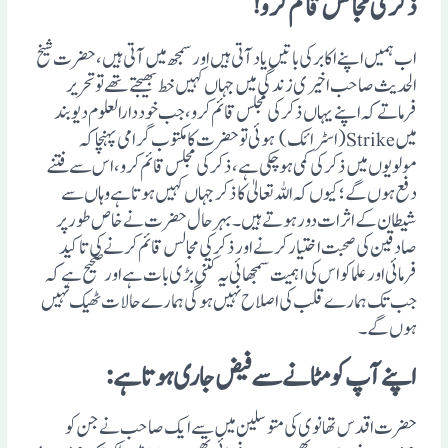
ذکر کی مجالس قائم کرو!
اب ہمیں اپنے اکابر کی باتیں یاد آتی ہیں اور سمجھ میں آتی ہیں، حضرت شیخ
الحدیث صاحب اخیری زندگی میں جہاں کہیں خط بھیجتے تھے تو تحریر
فرماتے کہ اپنے یہاں ذکر کی مجلس قائم کرو، جب خود دارالعلوم دیو بند
میںStrike(اسٹرائک) ہوئی تو حضرت کا مکتوب گرامی پہنچا کہ
مولویوں میں ذکر کی کمی ہو چکی ہے، ذکر کی مجلس قائم کرو، اس سے فتنے
دفع ہوں گے؛ کیوں کہ اللہ تعالیٰ کا ذکرجہاں کہیں ہوتا ہے وہاں سے
شیطان کے اثرات دور ہوتے ہیں۔ بہر حال حضرت نے خاص طور پر
صادقین کی صحبت اختیارکرنے اور ذکر کی مجالس قائم کرنے کی تاکید
فرمائی اور علما کو اس کی اہمیت سمجھائی یہ کتنی بڑی بات ہے اور صحیح ہے کہ
جب تک ہمارے قلب کی اصلاح نہیں ہو گی ہمارے حالات ٹھیک نہیں
ہوں گے۔
اپنے آپ کو مٹانے سے فیض جاری ہوتا ہے:
حضرت اقدس تھانوی کی متوسلین میں سے ایک صاحب نے جن کو