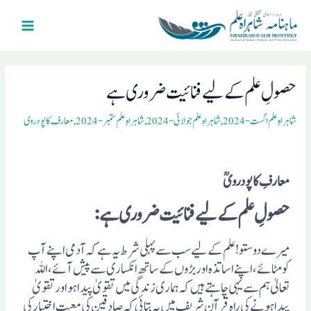
Ski
Main
t
Menu
conten
Post
navigation
حصولِ علم کے لیے فنائیت ضروری ہے
شاہراہِ علم اگست- 2024
,
شاہراہِ علم جولائی- 2024
,
شاہراہِ علم ستمبر- 2024
,
معارفِ کاپودروی
معارفِ کاپودرویؒ
حصولِ علم کے لیے فنائیت ضروری ہے:
میرے دوستو! علم کے لیے سب سے پہلی شرط یہ ہے کہ آدمی اپنے آپ
کومٹائے، اپنے اساتذہ اوربڑوں کے ساتھ انکساری سے پیش آئے، اللہ
تعالیٰ ہم سے یہی چاہتے ہیں کہ ہماری زندگی میں تقویٰ پیدا ہواورتقویٰ
پیدا ہونے کی راہ قرآن شریف میں یہ بتائی کہ صادقین کی معیت اختیار کی