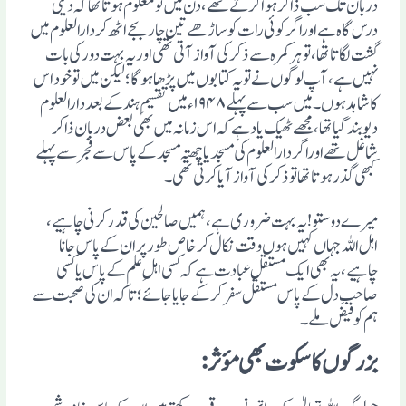
دربان تک سب ذاکر ہوا کرتے تھے، دن میں تو معلوم ہوتا تھا کہ دینی
درس گاہ ہے اوراگرکوئی رات کو ساڑھے تین چار بجے اٹھ کردارالعلوم میں
گشت لگاتا تھا ،تو ہرکمرہ سے ذکر کی آواز آتی تھی اوریہ بہت دور کی بات
نہیں ہے، آپ لوگوں نے تو یہ کتابوں میں پڑھا ہوگا؛ لیکن میں تو خود اس
کا شاہد ہوں۔ میں سب سے پہلے ۱۹۴۸ء میں تقسیمِ ہند کے بعد دارالعلوم
دیو بند گیا تھا، مجھے ٹھیک یاد ہے کہ اس زمانہ میں بھی بعض دربان ذاکر
شاغل تھے اوراگردارالعلوم کی مسجد یا چھتہ مسجد کے پاس سے فجر سے پہلے
کبھی گذرہوتا تھا تو ذکر کی آواز آیا کرتی تھی۔
میرے دوستو! یہ بہت ضروری ہے، ہمیں صالحین کی قدر کرنی چاہیے،
اہل اللہ جہاں کہیں ہوں وقت نکال کرخاص طورپران کے پاس جانا
چاہیے، یہ بھی ایک مستقل عبادت ہے کہ کسی اہلِ علم کے پاس یا کسی
صاحبِ دل کے پاس مستقل سفرکرکے جایا جائے؛ تا کہ ان کی صحبت سے
ہم کو فیض ملے۔
بزرگوں کا سکوت بھی مؤثر: