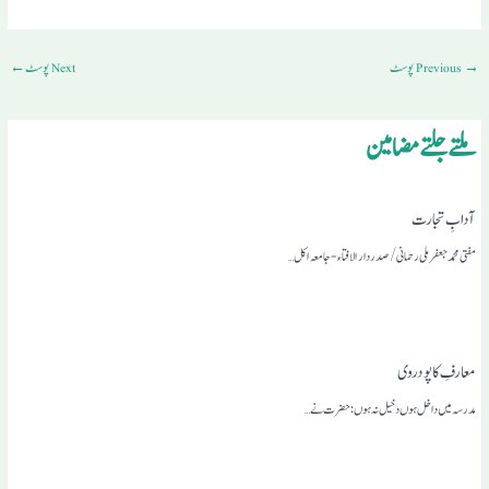
→
Previous پوسٹ
Next پوسٹ
←
ملتے جلتے مضامین
آدابِ تجارت
مفتی محمد جعفر ملی رحمانی /صدر دار الافتاء- جامعہ اکل…
معارفِ کاپودروی
مدرسہ میں داخل ہوں دخیل نہ ہوں: حضرت نے…