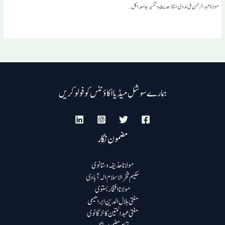
مولانا عبدالرحمن ملی ندوی استاذ حدیث و تفسیر جامعہ اکل…
ہمارے سوشل میڈیا اکاؤنٹس کو فولو کریں
مضمون نگار
مولانا حذیفہ وستانوی
حکیم فخرالاسلام الہ آبادی
مولانا افتخار بستوی
مفتی ہلال الدین ابراھیمی
مفتی عبد المتین کانڑگانوی