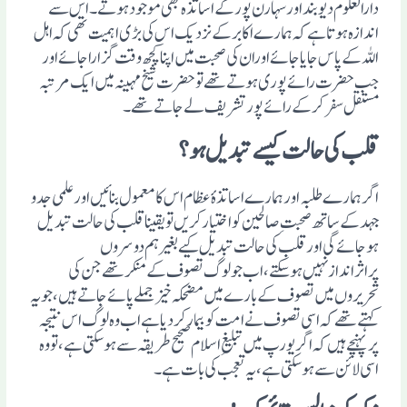
دارالعلوم دیو بند اور سہارن پور کے اساتذہ بھی موجود ہوتے۔ اس سے
اندازہ ہوتا ہے کہ ہمارے اکابر کے نزدیک اس کی بڑی اہمیت تھی کہ اہل
اللہ کے پاس جایا جائے اوران کی صحبت میں اپنا کچھ وقت گزارا جائے اور
جب حضرت رائے پوری ہوتے تھے تو حضرت شیخ مہینہ میں ایک مرتبہ
مستقل سفر کر کے رائے پور تشریف لے جاتے تھے۔
قلب کی حالت کیسے تبدیل ہو؟
اگر ہمارے طلبہ اورہمارے اساتذہٴ عظام اس کا معمول بنائیں اورعلمی جد و
جہد کے ساتھ صحبتِ صالحین کو اختیار کریں تو یقینا قلب کی حالت تبدیل
ہو جائے گی اورقلب کی حالت تبدیل کیے بغیر ہم دوسروں
پراثراندازنہیں ہو سکتے، اب جو لوگ تصوف کے منکر تھے جن کی
تحریروں میں تصوف کے بارے میں مضحکہ خیز جملے پائے جاتے ہیں، جو یہ
کہتے تھے کہ اسی تصوف نے امت کو بیمارکردیا ہے اب وہ لوگ اس نتیجہ
پرپہنچے ہیں کہ اگر یورپ میں تبلیغِ اسلام صحیح طریقہ سے ہو سکتی ہے، تو وہ
اسی لائن سے ہو سکتی ہے، یہ تعجب کی بات ہے۔