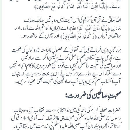
جائے۔
﴿یَأَیُّہا الَّذِینَ آمَنُوا اتَّقُوا اللّہَ وَ کُونُوا مَعَ الصَّادِقِین﴾
اللہ تعالیٰ نے قرآن کریم کی اس آیت میں دوباتیں صاف صاف
بتادیں
اے ایمان والو! تم اللہ سے ڈرو۔ اور
﴿یَأَیُّہا الَّذِینَ آمَنُوا اتَّقُوا اللّہَ﴾
ساتھ ہی فرمادیا
اورسچوں کے ساتھ رہو۔
﴿وَ کُونُوا مَعَ الصَّادِقِینَ﴾
بزرگانِ دین فرماتے ہیں کہ تقویٰ کے حصول کا راستہ اللہ والوں کی صحبت
ہے، آدمی چاہے کتنا ہی علم حاصل کر لے، لیکن اگراسے صادقین
اورصالحین کی صحبت حاصل نہیں ہے تو وہ صحیح طور پردین کا کام انجام نہیں
دے سکتا؛ اسی لیے ہمارے بزرگوں نے اس پر بہت زوردیا ہے کہ جہاں
آپ اکتسابِ علم کریں وہاں آپ صادقین کی صحبت بھی اختیار کریں۔
صحبتِ صالحین کی ضرورت:
حضراتِ صحابہ کرام کی زندگی میں جواتنا زبردست انقلاب آیا، وہ جنابِ
رسول اللہ صلی اللہ علیہ وسلم کی صحبت ہی کا اثرتھا۔ ایک آدمی اسلام قبول
کرتا تھا، پھر وہ چند دن آپ صلی اللہ علیہ وسلم کی خدمت میں رہتا تھا اور