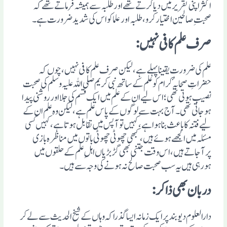
اکثر اپنی تقریر میں دیا کرتے تھے اور طلبہ سے ہمیشہ فرماتے تھے کہ
صحبتِ صالحین اختیار کرو، طلبہ اورعلما کواس کی شدید ضرورت ہے۔
صرف علم کافی نہیں:
علم کی ضرورت یقینا پہلے ہے، لیکن صرف علم کافی نہیں، چوں کہ
حضراتِ صحابہٴ کرام کوعلم کے ساتھ نبی کریم صلی اللہ علیہ وسلم کی صحبت
نصیب ہوتی تھی؛ اس لیے ان کے علم میں ایک قسم کی جلا اور روشنی پیدا
ہوجاتی تھی۔ آج بہت سے لوگوں کے پاس علم ہے ، لیکن وہ علم ان کے
لیے فتنہ کا باعث بنا ہوا ہے، کہیں تو آپس میں تقابل ہوتا ہے، کہیں کسی
مسئلہ میں الجھے ہوئے ہیں، کبھی چھوٹی چھوٹی باتوں میں مناظرہ بازی
پرآجاتے ہیں، اس وقت جتنی بھی گڑبڑیاں اہلِ علم کے حلقوں میں
ہورہی ہیں یہ سب صحبت صالح نہ ہونے کی وجہ سے ہیں۔
دربان بھی ذاکر:
دارالعلوم دیوبند پرایک زمانہ ایسا گذرا کہ وہاں کے شیخ الحدیث سے لے کر