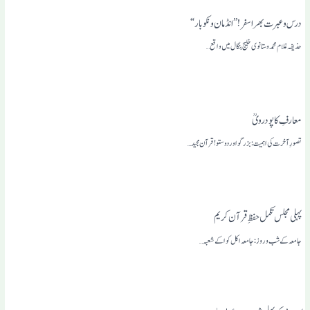
درس و عبرت بھرا سفر !” انڈمان و نکوبار “
حذیفہ غلام محمد وستانوی خلیج بنگال میں واقع…
معارفِ کاپودرویؒ
تصورِ آخرت کی اہمیت: بزرگو اور دوستو! قرآن مجید…
پہلی مجلس تکمل حفظ ِ قرآن کریم
جامعہ کے شب و روز: جامعہ اکل کوا کے شعبہ…