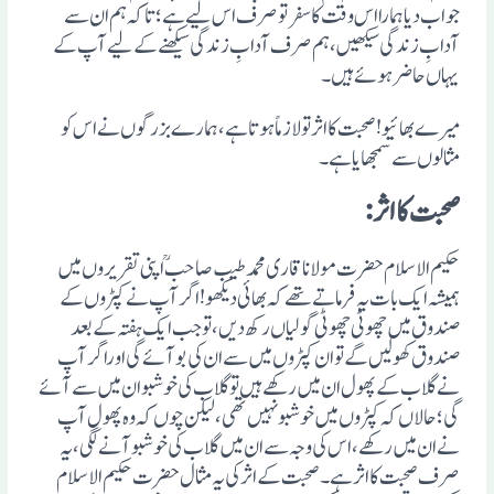
جواب دیا ہمارا اس وقت کا سفرتو صرف اس لیے ہے ؛ تاکہ ہم ان سے
آدابِ زندگی سیکھیں، ہم صرف آدابِ زندگی سیکھنے کے لیے آپ کے
یہاں حاضر ہوئے ہیں۔
میرے بھائیو! صحبت کا اثرتولازماً ہوتا ہے، ہمارے بزرگوں نے اس کو
مثالوں سے سمجھایا ہے۔
صحبت کا اثر:
حکیم الاسلام حضرت مولانا قاری محمد طیب صاحبؒ اپنی تقریروں میں
ہمیشہ ایک بات یہ فرماتے تھے کہ بھائی دیکھو! اگرآپ نے کپڑوں کے
صندوق میں چھوٹی چھوٹی گولیاں رکھ دیں، تو جب ایک ہفتہ کے بعد
صندوق کھولیں گے تو ان کپڑوں میں سے ان کی بو آئے گی اوراگر آپ
نے گلاب کے پھول ان میں رکھے ہیں تو گلاب کی خوشبو ان میں سے آئے
گی؛ حالاں کہ کپڑوں میں خوشبو نہیں تھی، لیکن چوں کہ وہ پھول آپ
نے ان میں رکھے ، اس کی وجہ سے ان میں گلاب کی خوشبو آنے لگی، یہ
صرف صحبت کا اثر ہے۔ صحبت کے اثر کی یہ مثال حضرت حکیم الاسلام