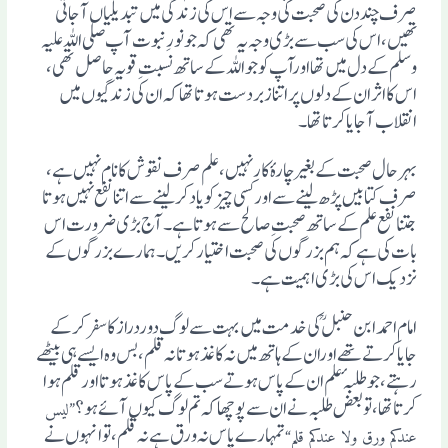
صرف چند دن کی صحبت کی وجہ سے اس کی زندگی میں تبدیلیاں آجاتی
تھیں، اس کی سب سے بڑی وجہ یہ تھی کہ جو نورِ نبوت آپ صلی اللہ علیہ
وسلم کے دل میں تھا اورآپ کو جو اللہ کے ساتھ نسبت ِقو یہ حاصل تھی،
اس کا اثران کے دلوں پر اتنا زبردست ہوتا تھا کہ ان کی زندگیوں میں
انقلاب آ جایا کرتا تھا۔
بہرحال صحبت کے بغیرچارہٴ کارنہیں، علم صرف نقوش کا نام نہیں ہے،
صرف کتابیں پڑھ لینے سے اورکسی چیز کو یاد کرلینے سے اتنا نفع نہیں ہوتا
جتنا نفع علم کے ساتھ صحبتِ صالح سے ہوتا ہے۔ آج بڑی ضرورت اس
بات کی ہے کہ ہم بزرگوں کی صحبت اختیارکریں۔ ہمارے بزرگوں کے
نزدیک اس کی بڑی اہمیت ہے۔
امام احمد ابن حنبلؒ کی خدمت میں بہت سے لوگ دوردراز کا سفر کرکے
جایا کرتے تھے اوران کے ہاتھ میں نہ کاغذ ہوتا نہ قلم ، بس وہ ایسے ہی بیٹھے
رہتے، جو طلبہٴ علم ان کے پاس ہوتے سب کے پاس کاغذ ہوتا اور قلم ہوا
کرتا تھا، تو بعض طلبہ نے ان سے پوچھا کہ تم لوگ کیوں آئے ہو؟
”لیس
تمہارے پاس نہ ورق ہے نہ قلم، تو انہوں نے
عندکم ورق ولا عندکم قلم“