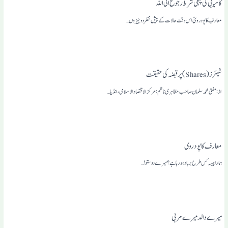
کامیابی کی پہلی شرط رجوع الی اللہ
معارفِ کاپودرویؒ اس وقت حالات کے پیش نظردوچیزوں…
شیئرز( Shares)پر قبضہ کی حقیقت
از: مفتی محمد سلمان صاحب مظاہری ناظم: مرکزالاقتصاد الاسلامی،انڈیا …
معار ف کا پو د روی
ہمارا پیسہ کس طرح برباد ہورہا ہے؟ میرے دوستو!…
میرے والد میرے مربی