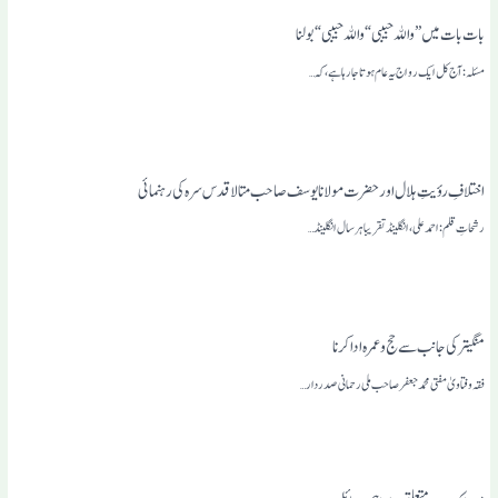
بات بات میں ” والله حبیبی“ والله حبیبی“ بولنا
مسئلہ: آج کل ایک رواج یہ عام ہوتا جارہاہے، کہ…
اختلافِ رؤیتِ ہلال اور حضرت مولانا یوسف صاحب متالا قدس سرہ کی رہنمائی
رشحاتِ قلم:احمد علی ، انگلینڈ تقریبا ہر سال انگلینڈ…
منگیترکی جانب سے حج وعمرہ ادا کرنا
فقہ وفتاویٰ مفتی محمد جعفر صاحب ملی رحمانی صدر دار…