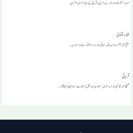
مسئلہ: اکثرعلماء اورائمہ کے نزدیک قربانی کے ایام صرف ۳/دن…
فقہ وفتاویٰ
مفتی محمد جعفر صاحب ملی رحمانی صدر دار الافتاء-جامعہ اسلامیہ…
قربانی
شفیع احمد قاسمی اِجرا، مدھوبنی/استاذجامعہ اکل کوا عمارتِ اسلام کاچوتھاپتھر:…