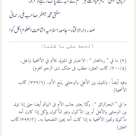
قربانی جیسی عظیم عباد ت ہر قسم کے شبہ سے پاک رہے(۲)۔
مفتی محمد جعفر صاحب ملی رحمانی
صدر دار الافتاء-جامعہ اسلامیہ اشاعت العلوم اکل کوا
الحجة علی ما قلنا:
(۲) ما في ” ردالمحتار “ : الاعتبار في المتولد للأم في الأضحیة والحل۔
(۴۰۰/۵/ کتاب العتق، مطلب فی ملک ذی الرحم المحرم)
وفیه أیضاً : والمتولد بین الأہلي والوحشي یتبع الأم۔ (۳۲۲/۶/ کتاب
الأضحیة)
ما في ” البحرالرائق “ : وکذا یعتبر جانب الأم فی البہائم أیضا حتی إذا تولد
بین الوحشی والأہلی أو بین المأکول وغیر المأکول یؤکل إذا کانت أمه
مأکولة وتجوز الأضحیة به إذا کانت أمه یجوز التضحیة به۔ (۳۹۳/۴/کتاب
العتق)