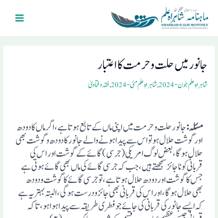
Ski
Main
t
Menu
conten
Post
navigation
جانورمیں حلت وحرمت کا اعتبار
شاہراہِ علم جون- 2024
,
شاہراہِ علم مئی- 2024
,
فقہ و فتاویٰ
مسئلہ:
جانور حلت وحرمت میں اپنی ماں کے تابع ہوتاہے، اگر ماں کا دودھ
اور گوشت حلال ہو تو اس سے پیدا ہونے والے جانور کا دودھ وگوشت بھی
حلال ہوگا، بعض لوگ امریکی (جرسی) گائے کے گوشت اور اس کی
قربانی کو ناجائز سمجھتے ہیں، جب کہ جرسی گائے کی ماں بھی گائے ہوتی ہے
جس کا گوشت اور دودھ حلال ہوتاہے، تو جرسی گائے کا گوشت ودودھ
بھی حلال ہوگا، اور اس کی قربانی بھی جائز ودرست ہوگی، البتہ بہتر یہ ہے
کہ ایسے جانور کی قربانی کی جائے جو فطری طریقہ سے پیدا ہوا ہو، تاکہ