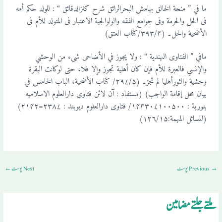
ما في ” منحة الخالق بہامش البحرالرائق شرح کنزالدقائق “ : للولد حکم أمه
فی الحل والحرمة وفی جوامع الفقه والولوالجیة الاعتبار فی المتولد للأم فی
الأضحیة والحل۔ (۳۹۳/۴/کتاب العتق)
مافي ” الفتاوی الہندیة “ : ولا یجوز في الأضاحی شیء من الوحشي
والإنسي فالعبرة للأم فإن کان أہلیة تجوز وإلا فلا، حتی لوکانت البقرة
وحشیة والثورأہلیا لم تجز۔ (۲۹۷/۵/ کتاب الأضحیة، الباب الخامس في
بیان محل إقامة الواجب) (مستفاد : آن لائن فتاوی دارالعلوم الاسلامیه
بنوریة : ۱۴۴۳۰۷۱۰۰۵۰۰/ فتاوی دارالعلوم دیوبند : ۲۳۸۷=۲۱۴۲)
(المسائل المہمة:۱۲۶/۱۵)
→
Previous پوسٹ
Next پوسٹ
←
ملتے جلتے مضامین