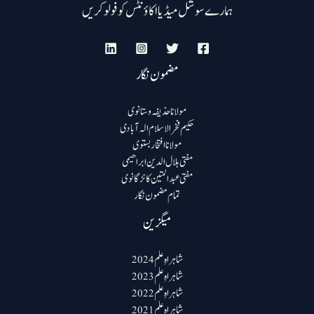
ہمارے سوشل میڈیا اکاؤنٹس کو فولو کریں
مضمون نگار
مولانا حذیفہ وستانوی
حکیم فخرالاسلام الہ آبادی
مولانا افتخار بستوی
مفتی ہلال الدین ابراھیمی
مفتی عبد المتین کانڑگانوی
تمام مضمون نگار
میگزین
شاہراہِ علم 2024
شاہراہِ علم 2023
شاہراہِ علم 2022
شاہراہِ علم 2021