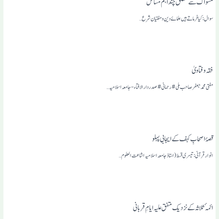
مسواک سے متعلق چند اہم مسائل
سوال: کیا فرما تے ہیں علمائے دین ومفتیان شرع…
فقہ وفتاویٰ
مفتی محمد جعفر صاحب ملی #رحمانی# صدر دار الافتاء-جامعہ اسلامیہ…
قصۂ اصحابِ کہف کے ایجابی پہلو
انوار قرآنی: تیسری قسط (استاذ جامعہ اسلامیہ اشاعت العلوم…
ائمہٴ ثلاثہ کے نزدیک متفق علیہ ایامِ قربانی