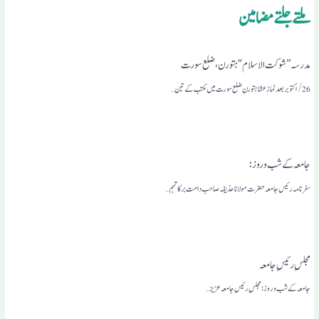
ملتے جلتے مضامین
مدرسہ ”شوکت الاسلام “ہتورن، ضلع سورت
جامعہ کے شب و روز:
سفر نامہ رئیس جامعہ حضرت مولاناحذیفہ صاحب دامت برکاتہم …
مجلس ِرئیس ِجامعہ
جامعہ کے شب و روز: مجلس ِرئیس ِجامعہ عزیز…