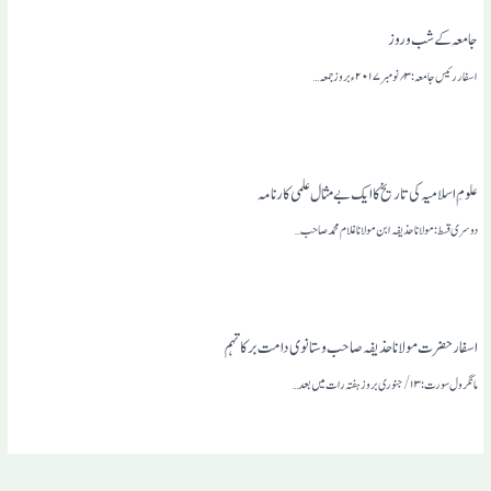
جامعہ کے شب وروز
اسفار رئیس جامعہ : ۳؍ نومبر ۲۰۱۷ء بروز جمعہ…
علومِ اسلامیہ کی تاریخ کا ایک بے مثال علمی کارنامہ
دوسری قسط : مولانا حذیفہ ابن مولانا غلام محمد صاحب…
اسفار حضرت مولانا حذیفہ صاحب وستانوی دامت برکاتہم
مانگرول سورت: ۱۳/ جنوری بروز ہفتہ رات میں بعد…