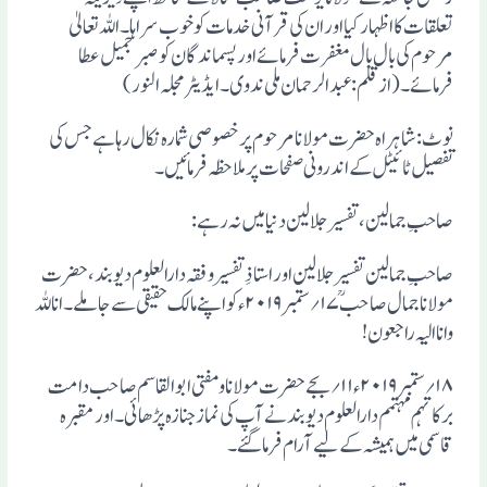
تعلقات کا اظہار کیا اور ان کی قرآنی خدمات کو خوب سراہا۔ اللہ تعالیٰ
مرحوم کی بال بال مغفرت فرمائے اور پسماندگان کو صبر جمیل عطا
فرمائے۔(ازقلم: عبد الرحمان ملی ندوی۔ایڈیٹر مجلہ النور)
نوٹ: شاہراہ حضرت مولانا مرحوم پر خصوصی شمارہ نکال رہا ہے جس کی
تفصیل ٹائیٹل کے اندرونی صفحات پر ملاحظہ فرمائیں۔
صاحبِ جمالین ،تفسیر جلالین دنیا میں نہ رہے:
صاحبِ جمالین تفسیر جلالین اور استاذِ تفسیر وفقہ دارالعلوم دیوبند، حضرت
مولانا جمال صاحبؒ۱۷؍ ستمبر ۲۰۱۹ء کو اپنے مالک حقیقی سے جاملے۔انا للہ
وانا الیہ راجعون!
۱۸؍ ستمبر ۲۰۱۹ء ۱۱؍بجے حضرت مولانا ومفتی ابو القاسم صاحب دامت
برکاتہم مہتمم دارالعلوم دیوبند نے آپ کی نماز جنازہ پڑھائی۔ اور مقبرہ
قاسمی میں ہمیشہ کے لیے آرام فرماگئے ۔