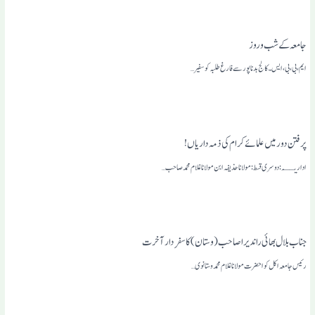
جامعہ کے شب وروز
ایم، بی،بی،ایس۔ کالج بد ناپور سے فارغ طلبہ کو سفیر…
پرفتن دور میں علمائے کرام کی ذمہ داریاں!
اداریــہ: دوسری قسط: مولانا حذیفہ ابن مولانا غلام محمد صاحب…
جناب بلال بھائی راندیرا صاحب (وستان) کا سفرِ دار آخرت
رئیس جامعہ اکل کوا حضرت مولانا غلام محمد وستانوی…