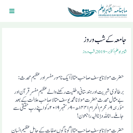
Ski
Main
t
Menu
conten
Post
navigation
جامعہ کے شب و روز
شاہراہِ علم اکتوبر- 2019
,
شب و روز
حضرت مولانا یوسف صاحب متالا ؒ ایک نامور مفسر اور عظیم محدث:
برطانوی شہریت اور ہندستانی وطنیت رکھنے والے عظیم مفسرِ قرآن اور
بے مثال محدث حضرت مولانا محمد یوسف متالا صاحب علالت کے بعد
مؤرخہ ۹؍ محرم الحرام ۱۴۴۱ھ -۹؍ ستمبر ۲۰۱۹ء کو اپنے ربِ حقیقی سے
جاملے۔ انا للہ وإنا الیہ راجعون!
حضرت مولانا یوسف صاحب متالا ؒ گونا گوں صفات کے حامل عظیم انسان