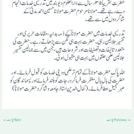
حضرت تقریباً ۳۵؍ سال سے دارالعلوم دیوبند میں تدریسی خدمات انجام
دے رہے تھے۔ مولانامرحوم حضرت مولانا حسین احمد مدنی ؒ کے
شاگردوں میں سے تھے۔
تدریسی خدمات میں حضرت مولانا ؒ کے ذمہ ہدایہ، مقامات حریری اور
تفسیرِ جلالین رہی۔ حضرت بہت ہی لگن سے پڑھاتے رہے ۔ حضرت کی
متعدد تالیفات و تصنیفات اور شروحات ہیں ، جن میں سے جمالین تفسیرِ
جلالین علمی حلقوں میں بہت ہی مقبول ہوئی ۔
اللہ پاک حضرت مولانا ؒ کے تمام تر علمی ودینی خدمات کو قبول فرمائے ۔ اور
حضرت کی بال بال مغفرت فرماکر درجات کو بلند فرمائے اور پسماندگان کو
صبر جمیل عطا فرمائے۔(کمال الدین استاذ جامعہ وشاگرد حضرت مولاناؒ)
→
Previous پوسٹ
Next پوسٹ
←