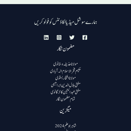
ہمارے سوشل میڈیا اکاؤنٹس کو فولو کریں
مضمون نگار
مولانا حذیفہ وستانوی
حکیم فخرالاسلام الہ آبادی
مولانا افتخار بستوی
مفتی ہلال الدین ابراھیمی
مفتی عبد المتین کانڑگانوی
تمام مضمون نگار
میگزین
شاہراہِ علم 2024