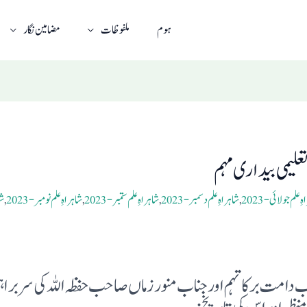
ہوم
ملفوظات
مضامین نگار
تعلیمی بیداری مہم
ِ علم جولائی- 2023
,
شاہراہِ علم دسمبر- 2023
,
شاہراہِ علم ستمبر- 2023
,
شاہراہِ علم نومبر- 2023
,
شب
ب دامت برکاتہم اور جناب منور زماں صاحب حفظہ اللہ کی سر