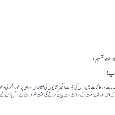
اب :
کی قدرت اور کائنات میں ،اس کی حیرت انگیز نشانیوں کی نشاندہی اور ان پر غور و فکر ک
ت کے اس دور میں امت کے سامنے اسے بیان کرنے کی سخت ضرورت ہے۔گویا اس کے ذریعہ