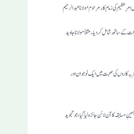
 عظیم کی زمام ِکار مرحوم مولاناعبدالرحیم
 کے ساتھ شامل کردیا ۔مثلاً مولانا جاوید
تجربہ کاروں کی صحبت میں ایک نوجوان اور
ِ مسابقہ کا آن لائن جائزہ لیا گیا،جو تجوید