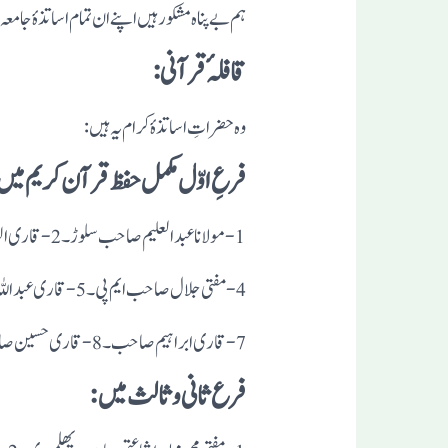
ہم بے پناہ مشکور ہیں اپنے ان تمام اساتذہٴ جا
قافلہٴ قرآنی:
وہ حضراتِ اساتذہٴ کرام یہ ہیں:
فرعِ اوّل مکمل حفظ قرآن کریم میں
7-قاری ابراہیم صاحب۔8-قاری حسین صاحب۔ 9-مولانا محمد علی صاحب۔10- قاری سید عمر صاحب۔11-قاری محبوب صاحب۔ 12-مولانا عیاض صاحب۔
فرع ثانی وثالث میں: