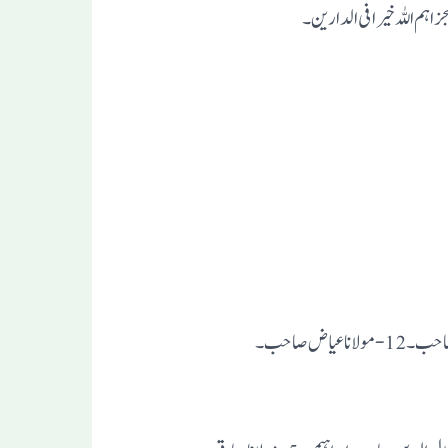
اہم اللہ خیرا فی الدارین۔