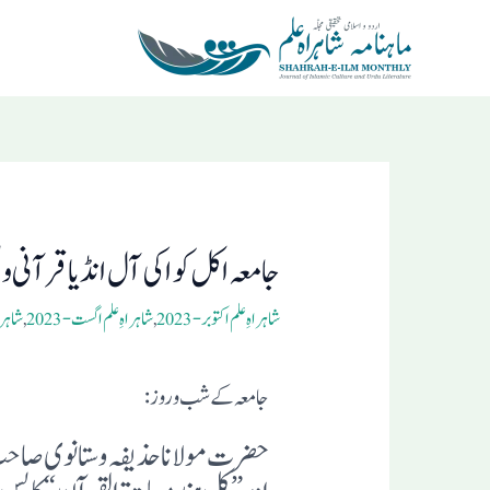
Ski
t
conten
Post
navigation
جامعہ اکل کوا کی آل انڈیا قرآنی و 
شاہراہِ علم اکتوبر- 2023
,
شاہراہِ علم اگست- 2023
,
شاہراہ
جامعہ کے شب و روز:
حضرت مولانا حذیفہ و ستانوی صاح