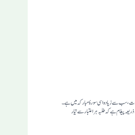
ی دعوت، سب سے زیادہ اسی سورہٴ مبارکہ میں ہے۔
 پیغام ہے کہ طلبہ ہر اعتبار سے تیار