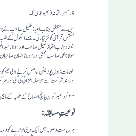
مشتمل قرآنی کوئز تیار کی۔ جسے اسکول کے طلبہ 
انعقاد جناب امتیاز خلیل صاحب اور مولانا عبد ا
مولانا محمد صاحب ممبئی اور مولانا حسان صاحب
اور سند شرکت سے حوصلہ افزائی کی گئی اور مر
نوعیت ِمسابقہ:
ہر ریاست و صوبہ میں ایک دینی ادارے کو ذمہ 