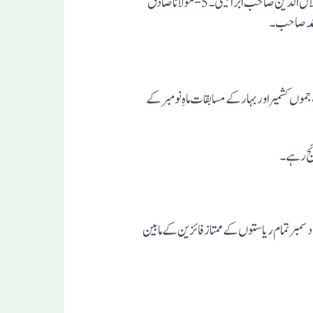
1-مفتی محمد مجاہد اشاعتی صاحب پھلمبری۔2-مولانا عبد الحسیب صاحب بمبئی۔3-مفتی عبدالمتین صاحب کانڑگاوں۔4-مفتی محمد ہلال الدین صاحب ابراہیمی۔5-مولانا صادق
موں کشمیر اور بہار کے مسابقات ماہِ نومبر کے
ائج رہے۔
ی ہفتے میں مہاراشٹرا، گوا اور گجرات کے مسابقات کے کامیاب انعقاد پر اس ریاستی مسبقات کا اختتام ہوا۔ اور اب ۲۲تا ۲۴/ دسمبر تمام ریاستوں کے ممتاز فائزین کے مابین