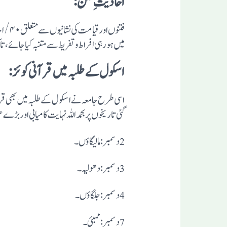
احادیث ِفتن:
فتنوں
میں ہورہی افراط و تفریط سے متنبہ کیا جائے،
اسکول کے طلبہ میں قرآنی کوئز :
اسی طرح جامعہ نے اسکول کے طلبہ میں بھی قر
گئی تاریخوں پربحمداللہ نہایت کامیابی اور بڑے ع