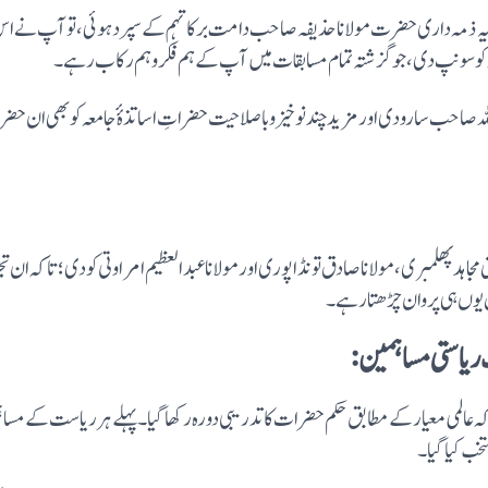
یہ ذمہ داری حضرت مولانا حذیفہ صاحب دامت برکاتہم کے سپرد ہوئی، توآپ نے اس امرِ
ر کو سونپ دی،جو گزشتہ تمام مسابقات میں آپ کے ہم فکر و ہم رکاب رہے۔
صاحب سارودی اور مزید چند نوخیز و باصلاحیت حضراتِ اساتذہٴ ٴجامعہ کو بھی ان حضرات
 مجاہد پھلمبری،مولانا صادق تونڈاپوری اور مولانا عبد العظیم امراوتی کو دی؛ تاکہ ان 
 یوں ہی پروان چڑھتا رہے۔
 ریاستی مساہمین:
 کہ عالمی معیار کے مطابق حکم حضرات کا تدریبی دورہ رکھاگیا۔پہلے ہر ریاست کے مساہمین
خب کیا گیا۔