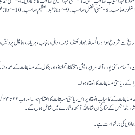
تاریخ سے شروع ہوا اور الحمدللہ جھارکھنڈ، اڑیسہ، دہلی،پنجاب، ہریانہ، ہماچل پردیش، ج
، آسام،منی پور، آندھرا پردیش،تلنگانا،تملناڈو اور بنگال کے مسابقات کے عمدہ نت
ا کے ریاستی مسابقات کا انعقاد ہوا۔
اور آخر
ان شاء اللہ! جس کے نتائج ان شاء اللہ آئندہ شمارے میں شامل ہوں گے۔
 دعاؤں کی درخواست ہے ۔