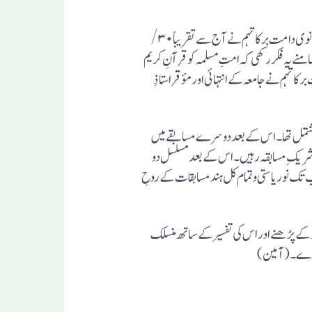
اللہ پاک کی توفیق اور اپنے اخلاص کی برکت سے خادم القرآن، سلطان المدارس اورمفکرِ قوم و ملت حضرت مولانا غلام محمد صاحب وستانوی دامت برکاتہم نے آج سے تقریباً ۳۰ /
امنے یہ فکر رکھی کہ امتِ مسلمہ کو قرآنِ کریم
کاتہم نے جامعہ کے انتہائی اورمؤقر استاذِ
ند مسابقہ۹۹۴ ۱ ء میں منعقد ہوا، جو سات ریاستوں پر مشتمل تھا۔ اس کے بعد دوسرے مسابقے میں
استیں، چوتھے میں ۲۴/ ریاستیں، پانچویں میں ۲۵/ ریاستیں اور چھٹے میں کل۲۸ /ریاستیں شریکِ مسابقہ رہیں۔اس کے بعد مسلسل دو
تک نو ریاستی و تمام کل ہند مسابقات کے روحِ
لہ کے پڑھنے اور اس کی تفسیر کے ساتھ منسلک
لندکرے۔(آمین)