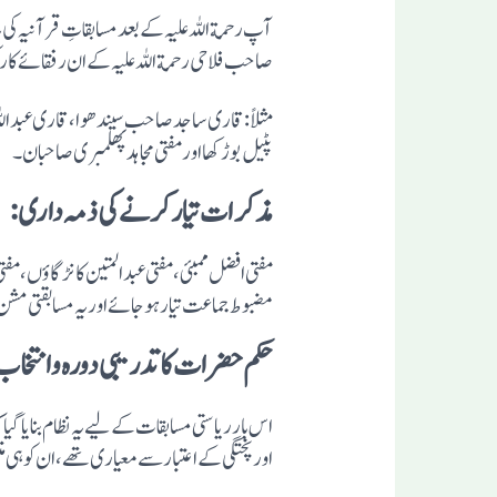
آپ رحمة اللہ علیہ کے بعدمسابقاتِ قرآنیہ کی 
صاحب فلاحی رحمة اللہ علیہ کے ان رفقائے کا
مثلاً:قاری ساجد صاحب سیندھوا، قاری عبداللہ 
پٹیل بوڑکھااورمفتی مجاہد پھلمبری صاحبان۔
مذکرات تیار کرنے کی ذمہ داری:
مفتی افضل ممبئی،مفتی عبدالمتین کانڑگاؤں، مفتی
مضبوط جماعت تیار ہوجائے اور یہ مسابقتی مشن
حکم حضرات کا تدریبی دورہ وانتخاب
اس بار ریاستی مسابقات کے لیے یہ نظام بنایاگیا
اور پختگی کے اعتبار سے معیاری تھے، ان کوہی منت