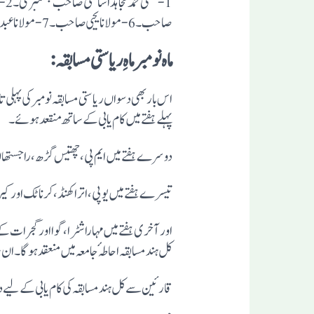
صاحب۔6-مولانا یحیی صاحب۔7-مولانا عبد الغفور صاحب۔8-مفتی افضل صاحب۔9- مولانا عبد العظیم صاحب۔10-مولانا محمد صاحب۔
ماہ نومبر ماہِ ریاستی مسابقہ :
اس بار بھی دسواں ریاستی مسابقہ نومبر کی پہلی 
پہلے ہفتے میں کام یابی کے ساتھ منقعد ہوئے۔
دوسرے ہفتے میں ایم پی، چھتیس گڑھ، راجستھان
تیسرے ہفتے میں یوپی، اتراکھنڈ،کرناٹک اور کیرل
کل ہند مسابقہ احاطہٴ جامعہ میں منعقد ہو گا ۔ 
قارئین سے کل ہند مسابقہ کی کام یابی کے لیے