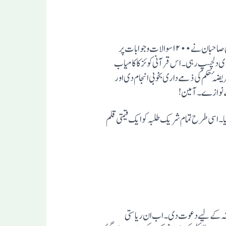
اس سے متعلق جناب امتیاز خلیل صاحب نے بڑی محنت کی ہے اور اساتذہٴ جامعہ مولانا ہلال الدین، مولانا عبدالحسیب اورمولانا محمد ممبئی صاحبان نے۱۲۰۰ سوالات و جوابات پر
بڑی دلچسپ رہی ۔ اس قرآنی کوئز کا کامیاب
یضہٴ حکم کی ذمے داری بخوبی انجام دی اور
 سے نوازے۔ آمین!
ری کو۷۵۰۰،تیسری کو ۶۰۰۰ اور چوتھی کو۳۰۰۰ ہزار کا نقد انعام دیا گیا۔اسی طرح تمام شریک طلبہ کو ایک قیمتی قلم
سابقہ کے لیے دعوت دی۔اب ان ریاستی