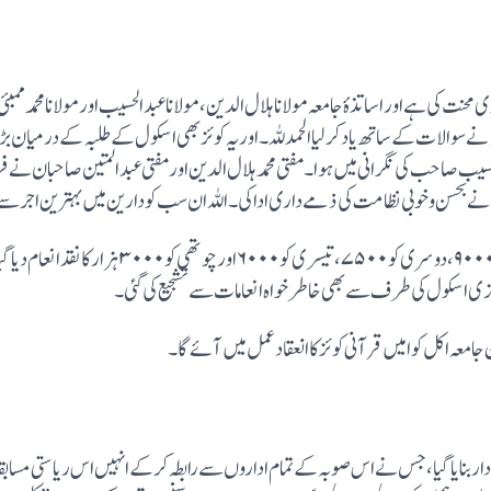
نے سوالات کے ساتھ یاد کرلیا الحمد للہ ۔اور یہ کوئز بھی اسکول کے طلبہ کے درمیان 
لحسیب صاحب کی نگرانی میں ہوا۔مفتی محمد ہلال الدین اورمفتی عبد المتین صاحبان نے فر
ان نے بحسن وخوبی نظامت کی ذمے داری ادا کی۔ اللہ ان سب کو دارین میں بہترین اجر
انعامات :اول پوزیشن حاصل کرنے والی ٹیم کو۹۰۰۰،دوس
کزی اسکول کی طرف سے بھی خاطر خواہ انعامات سے تشجیع کی گئی۔
دار بنایا گیا، جس نے اس صوبہ کے تمام اداروں سے رابطہ کرکے انہیں اس ریاستی م