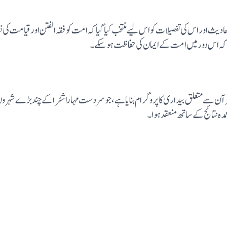
 اور قیامت کی نشانیوں سے متعلق ۴۰/احادیث اور اس کی تفصیلات کو اس لیے منتخب کیا گیا کہ امت کو فقہ الفتن 
تاکہ اس دور میں امت کے ایمان کی حفاظت ہو سکے۔
آن سے متعلق بیداری کا پروگرام بنایا ہے، جو سر دست مہاراشٹرا کے چند بڑے شہرو
مدہ نتائج کے ساتھ منعقد ہوا۔