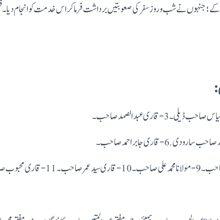
معہ کے؛ جنہوں نے شب و روز سفر کی صعوبتیں برداشت فرماکر اس خدمت کو انجام دیا۔فجز
: