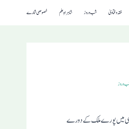
فقہ و فتاویٰ
شب و روز
شاہراہِ علم
خصوصی شمارے
 و روز
براہی میں پورے ملک کے دورے