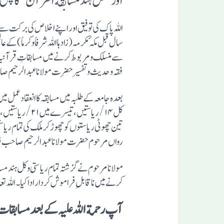
اور”کل ہند مسابقة القرآن“ کا پس م
سال قبل مکہٴ مکرمہ (زادہا اللہ شرفاً و کرماً)ک
سے منسلک ومربوط کرنے میں مسابقاتِ قرآنیہ کا 
فقہ و حدیث و تفسیر حضرت مولانا عبدالرحیم صاحب 
تین چھوٹی ریاستوں کو چھوڑ کر ملک کی تمام ری
رواں مرحوم حضرت مولانا عبدالرحیم صاحب ف
مولانا مرحوم نے گزشتہ تمام ریاستی و کل ہند م
کرنے میں نا قابل ِفراموش کردار ادا کیا۔ اللہ
آپ رحمة اللہ علیہ کے بعد مسابقا