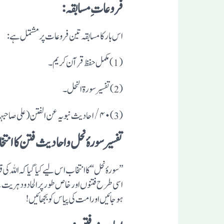
فروعات ِمسابقہ:
اس بارکا مسابقہ تین فروعات پر مشتمل ہے:
(1) مکمل حفظ قرآن کریم۔
(2) تفسیر سورة النحل۔
(3) ۴۰ / احادیث نبویہ عن الفتن (علی صاحبہا الصلوة والتسلیم)
تفسیر سورہٴ نحل واحادیث فتن کا انتخ
”سورہٴ نحل“ کا انتخاب اس لیے کیا گیا کہ اللہ 
اسی طرح فتنوں اور خاص طور پر الحاد و دہری
ہوجائیں اورامت کی پیاس کو بجھائیں!