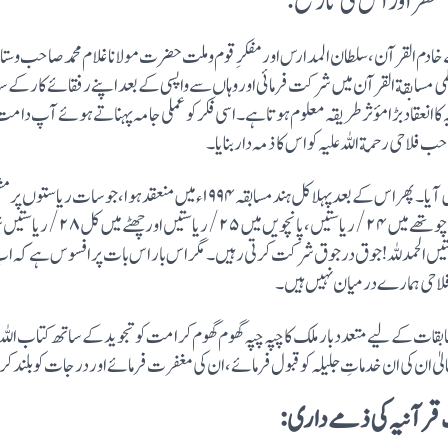
نظر اور اس کی تاریخ:
ے عالمی مسابقة القرآن میں شرکت فرمائی اور وہاں سے واپسی کے بعد اپنے رفقائے کار کے س
انعقاد بڑا مؤثر طریقہ معلوم ہوتا ہے۔اسی فکر کو عملی جامہ پہناتے ہوئے آپ دامت بر
فلاحی رحمة اللہ علیہ کو اس کا ذمہ دار بنایا۔
بعدہ جامعہ کے طلبہ میں مسابقہ کا انعقاد عمل میں آیا۔ پھر اس کے بعد پہلا کل ہ
کل۴ ۱/ریاستیں،تیسرے میں ۲۱/ ری
استیں الحمدللہ! جوق در جوق شرکت کرتی رہیں۔مگر اس بار اس بات پر افسوس ہے کہ اب 
لاحی ہمارے درمیان نہیں ہیں۔
سابقات کے لیے متعدد بار ملک کا چپہ چپہ گھوم گھوم کر امت کو تجوید کے ساتھ کتاب ال
 تعالیٰ ان کی ان خدماتِ جلیلہ کو قبول فرمائے، ان کی مغفرت فرمائے اور درجات کو ب
ت قرآنیہ کی ذمے داری: