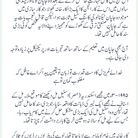
اس فن میں کامل مہارت حاصل کرنے کے بعد وہ جاپان لوٹا اور چند ہی
سالوں میں اس نے کار انجن کا ایک بڑا کارخانہ کھولا ، جو کار سازی میں
موجودہ جاپان ٹیکنالوجی کا سنگ میل ثابت ہوا ، لیکن قابل تعجب بات یہ
ہے کہ جاپان صنعتی ترقی کے گھوڑے کو مہمیز دینے والا یہ شخص کوئی بڑی
سند کا حامل نہیں تھا ۔
آج بھی جاپان میں تعلیم کے ساتھ ساتھ تجربات اور پریکٹیکل پرزیادہ توجہ
دی جاتی ہے ۔
خدائے لم یزل کا دست قدرت تو زبان تو یقین پیدا کر اے غافل کہ
مغلوب گمان توہے
۳-۱۹۹۵ء میں مجھے اسکندریہ (مصر) اسٹیل مل دیکھنے کا موقع ملا ۔ مل کے
اسٹاف نے مجھے ایک لیبر کی ذہانت کا واقعہ سنایا ، جو بڑی سند کا حامل نہیں
تھا، لیکن وہ اسٹیل مل کی ایک بڑی مشکل حل کرنے میں کام یاب رہا،
جس کے لیے مل کو سالانہ دو ملین خرچ کا بار برداشت کرنا پڑتا تھا ۔
کارخانہ میں خام لوہا باہر سے لایا جاتا تھا ۔ لوہے کی پٹریوں پر ڈبوں کو چلاکر