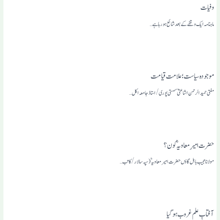
وفیات
ماہنامہ ایک وقفے کے بعد شائع ہو رہا ہے…
موجودہ سیاست؛ علامت قیامت
مفتی حمید الرحمن اشاعتی ؔ سمستی پوری /استاذ جامعہ اکل…
حضرت امیرِ معاویہؓ کون ؟
مولانا مجیب بابل گاؤں حضرت امیر معاویہؓ (سپہ سالار /کاتب…
آفتابِ علم غروب ہو گیا