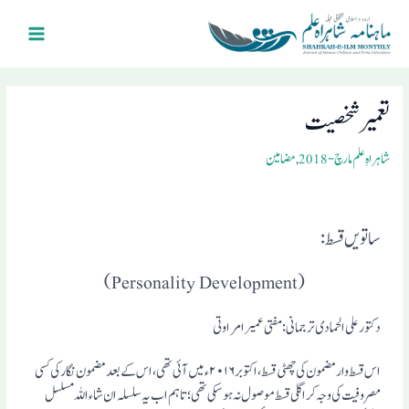
Ski
Main
t
Menu
conten
Post
navigation
تعمیر شخصیت
شاہراہِ علم مارچ- 2018
,
مضامین
ساتویں قسط:
(Personality Development)
دکتور علی الحمادی ترجمانی : مفتی عمیر امراوتی
اس قسط وار مضمون کی چھٹی قسط،اکتوبر۲۰۱۶ء میں آئی تھی،اس کے بعد مضمون نگار کی کسی
مصروفیت کی وجہ کر اگلی قسط موصول نہ ہو سکی تھی ؛تاہم اب یہ سلسلہ ان شاء اللہ مسلسل