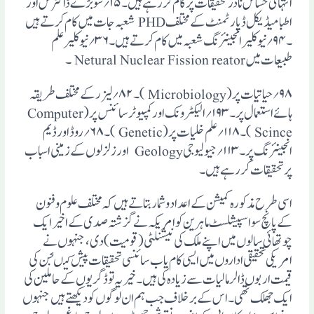
انتہائی حساس نادر تحقیقات پر کام کررہے ہیں۔ ۱۵؍ سو بڑے ڈاکٹرس اور
اطبا میڈیکل ڈپارٹمنٹ کے مختلف PHD شعبہ جات میں کام کرتے ہیں
۔ ۹۴؍ نیو کلیر انجینئرنگ شعبہ میں کام کرتے ہیں ۔ ۳۶؍ نیو کلیر علم
طبیعات میں Netural Nuclear Fission reator ۔
۹۸؍ حیاتیات پر (Microbiology ) ۔۸۲؍ لیزر کے مختلف طریقہ
ہائے استعمال پر ۔ ۱۹۳؍ الیکٹرونک اور کمپیوٹر سائنس پر (Computer
Scince ) ۔۱۱۸؍ علم خلیات پر (Genetic ) ۔۶۸؍ روڈ اور ڈیم
انجینئرنگ پر۔ ۱۱۳؍ جیولیوجی Geology اور زلزلوں کے زمینی اسباب
پر تحقیقات کررہے ہیں ۔
اسی طرح مذکورہ کمیشن کے اعداد وشمار بتاتے ہیں کہ مختلف علوم وفنون
کے پانچ سو اسپیشلسٹ ماہرین کو امریکہ نے گزشتہ صدی کے اخیر ایک
چوتھائی سالوں میں اپنے ملک کی نیشنلٹی (قومیت) دی ، جنہوں نے
امریکی تحقیقی اداروں میں ایسی کام یاب سائنسی تحقیقات پیش کیںجن کی
قیمت اربوں ڈالر مالیات سے زیادہ کی ہیں ۔ خیر یہ تو ڈگریوں کے حاملین کی
ایک جھلک تھی ۔ اس کے برخلاف جب ہم ان لوگوں کو دیکھتے ہیں جنہوں