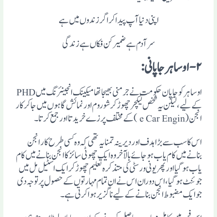
اپنی دنیا آپ پیدا کر اگر زندوں میں ہے
سر آدم ہے ضمیر کن فکاں ہے زندگی
۲- اوساہرجاپانی :
اوساہر کو جاپان حکومت نے جرمنی بھیجا تھا میکینک انجینئرنگ میں PHD
کے لیے ، لیکن یہ شخص لیکچر چھوڑ کر شوروم اور نمائش گاہوں میں جاکر کار
انجن(e Car Engin )کے مختلف پرزے خریدتا اور جمع کرتا ۔
اس کا سب سے بڑا ہدف اور دیرینہ تمنایہ تھی کہ وہ کسی طرح کار انجن
بنانے میں کام یاب ہوجائے بالآخر وہ ایک چھوٹی سائز کا انجن بنانے میں کام
یاب ہوگیا اور پھر یونی ور سٹی کی متذکرہ تعلیم چھوڑ کر ایک اسٹیل مل میں
جوئنٹ ہوگیا ، اس دوران اس نے ان تمام مہارتوں کے حصول پر توجہ دی
جو ایک مضبوط انجن بنانے کے لیے ناگزیر ہوا کرتی ہے ۔