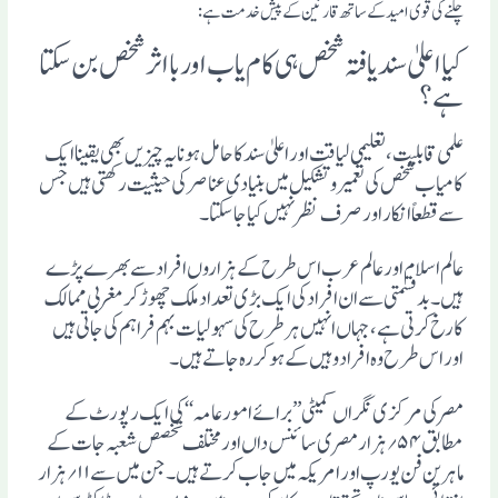
چلنے کی قوی امید کے ساتھ قارئین کے پیش خدمت ہے :
کیا اعلیٰ سند یافتہ شخص ہی کام یاب اوربا اثر شخص بن سکتا
ہے ؟
علمی قابلیت ، تعلیمی لیاقت اور اعلیٰ سند کا حامل ہونا یہ چیزیں بھی یقینا ایک
کامیاب شخص کی تعمیر وتشکیل میں بنیادی عناصر کی حیثیت رکھتی ہیں جس
سے قطعاً انکار اور صرف نظر نہیں کیا جاسکتا ۔
عالم اسلام اور عالم عرب اس طرح کے ہزاروں افراد سے بھر ے پڑے
ہیں ۔ بد قسمتی سے ان افراد کی ایک بڑی تعداد ملک چھوڑ کر مغربی ممالک
کا رخ کرتی ہے ، جہاں انہیں ہر طرح کی سہولیات بہم فراہم کی جاتی ہیں
اور اس طرح وہ افراد وہیں کے ہوکر رہ جاتے ہیں ۔
مصر کی مرکزی نگراں کمیٹی’’ برائے امور عامہ‘‘ کی ایک رپورٹ کے
مطابق ۵۴؍ ہزار مصری سائنس داں اور مختلف تخصص شعبہ جات کے
ماہر ین فن یورپ اور امریکہ میں جاب کرتے ہیں ۔ جن میں سے ۱۱؍ ہزار