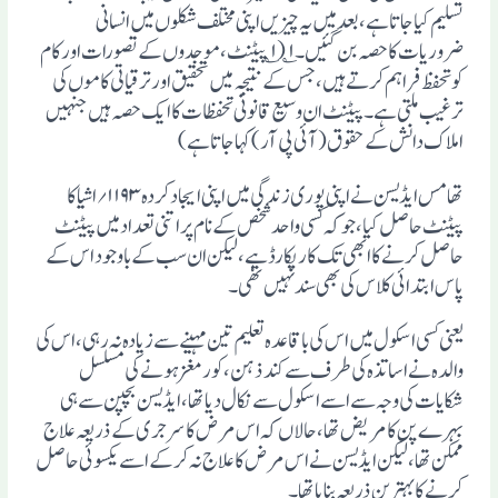
تسلیم کیا جاتا ہے، بعد میں یہ چیزیں اپنی مختلف شکلوں میں انسانی
ضروریات کا حصہ بن گئیں ۔ ۱ ؎ ( ۱ ؎ پیٹنٹ ،موجدوں کے تصورات اور کام
کو تحفظ فراہم کرتے ہیں ، جس کے نتیجہ میں تحقیق اور ترقیاتی کاموں کی
ترغیب ملتی ہے ۔ پیٹنٹ ان وسیع قانونی تحفظات کا ایک حصہ ہیں جنہیں
املاک دانش کے حقوق (آئی پی آر) کہا جاتا ہے )
تھامس ایڈیسن نے اپنی پوری زندگی میں اپنی ایجاد کردہ ۱۱۹۳؍ اشیا کا
پیٹنٹ حاصل کیا، جو کہ کسی واحد شخص کے نام پر اتنی تعداد میں پیٹنٹ
حاصل کرنے کا ابھی تک کا ریکارڈ ہے ، لیکن ان سب کے باوجود اس کے
پاس ابتدائی کلاس کی بھی سند نہیں تھی ۔
یعنی کسی اسکول میں اس کی باقاعدہ تعلیم تین مہینے سے زیادہ نہ رہی ، اس کی
والدہ نے اساتذہ کی طرف سے کند ذہن ، کور مغز ہونے کی مسلسل
شکایات کی وجہ سے اسے اسکول سے نکال دیا تھا، ایڈیسن بچپن سے ہی
بہرے پن کا مریض تھا ، حالاں کہ اس مرض کا سرجری کے ذریعہ علاج
ممکن تھا ، لیکن ایڈیسن نے اس مرض کا علاج نہ کرکے اسے یکسوئی حاصل
کرنے کا بہترین ذریعہ بنایاتھا ۔