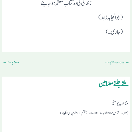
زندگی کی وہ کتاب معتبر ہوجائیے
(ابو المجاہد زاہد ؒ)
(جاری…)
→
Previous پوسٹ
Next پوسٹ
←
ملتے جلتے مضامین
مکاتیبِ یوسفی
(حضرت اقدس مولانا شاہ یوسف متالا صاحبمہتمم دارالعلوم بری انگلینڈ)…