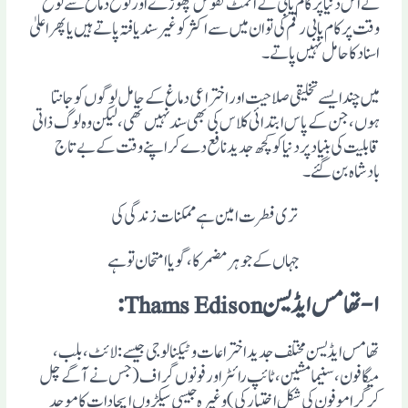
نے اس دنیا پر کام یابی کے انمٹ نقوش چھوڑے اور لوح دماغ سے لوح
وقت پر کام یابی رقم کی تو ان میں سے اکثر کو غیر سند یافتہ پاتے ہیں یا پھر اعلیٰ
اسناد کا حامل نہیں پاتے ۔
میں چند ایسے تخلیقی صلاحیت اور اختراعی دماغ کے حامل لوگوں کو جانتا
ہوں، جن کے پاس ابتدائی کلاس کی بھی سند نہیں تھی ، لیکن وہ لوگ ذاتی
قابلیت کی بنیاد پر دنیا کو کچھ جدید نافع دے کر اپنے وقت کے بے تاج
بادشاہ بن گئے ۔
تری فطرت امین ہے ممکنات زندگی کی
جہاں کے جوہر مضمر کا ، گویا امتحان تو ہے
۱- تھامس ایڈیسن Thams Edison:
تھامس ایڈیسن مختلف جدید اختراعات وٹیکنالوجی جیسے: لائٹ، بلب،
میگافون، سنیما مشین ، ٹائپ رائٹر اور فونوں گراف (جس نے آگے چل
کر گرامو فون کی شکل اختیار کی ) وغیرہ جیسی سیکڑوں ایجادات کا موجد