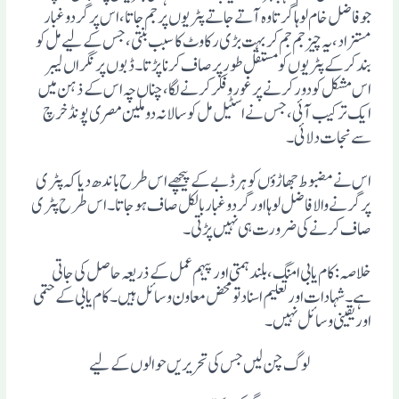
جو فاضل خام لوہا گرتا وہ آتے جاتے پٹریوں پر جم جاتا ، اس پر گردو غبار
مستزاد ، یہ چیز جم جم کر بہت بڑی رکاوٹ کا سبب بنتی، جس کے لیے مل کو
بند کرکے پٹریوں کو مستقل طور پر صاف کرنا پڑتا ۔ ڈبوں پرنگراں لیبر
اس مشکل کو دور کرنے پر غور وفکر کرنے لگا ، چناں چہ اس کے ذہن میں
ایک ترکیب آئی، جس نے اسٹیل مل کو سالانہ دو ملین مصری پونڈ خرچ
سے نجات دلائی ۔
اس نے مضبوط جھاڑؤں کو ہر ڈبے کے پیچھے اس طرح باندھ دیا کہ پٹری
پر گرنے والا فاضل لوہا اور گردو غبار بالکل صاف ہوجاتا ۔ اس طرح پٹری
صاف کرنے کی ضرورت ہی نہیں پڑتی ۔
خلاصہ :کام یابی امنگ ، بلند ہمتی اور پیہم عمل کے ذریعہ حاصل کی جاتی
ہے۔ شہادات اور تعلیم اسناد تو محض معاون وسائل ہیں ۔ کام یابی کے حتمی
اور یقینی وسائل نہیں ۔
لوگ چن لیں جس کی تحریریں حوالوں کے لیے