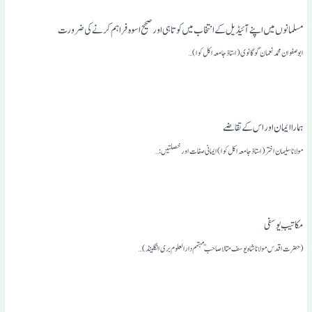
مسلمانوں میں اپنے آئیڈیل کے انتخاب میں کوتاہی اور صحیح اسوہ فراہم کرنے کی ضرورت
ابو صفوان محمد نعمان گوگانوی(استاذ جامعہ اکل کوا) …
ہمارا ایمان اور اس کے تقاضے
مولانا سلیمان اختر(استاذ جامعہ اکل کوا) ایمانی صفات اور خصلتیں:…
مکاتیبِ یوسفی
(حضرت اقدس مولانا شاہ یوسف متالا صاحبمہتمم دارالعلوم بری انگلینڈ)…