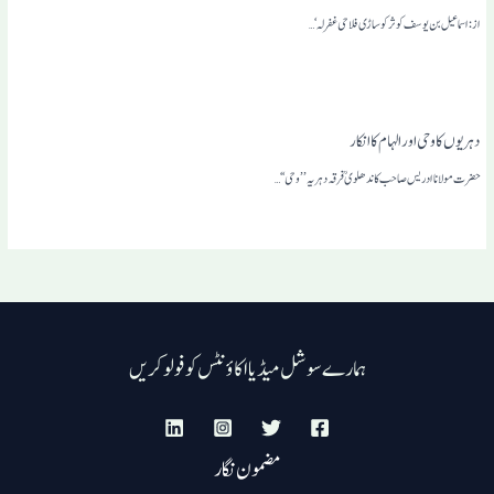
از: اسماعیل بن یوسف کوثرکوساڑی فلاحی غفرلہ‘ …
دہریوں کا وحی اور الہام کا انکار
حضرت مولانا ادریس صاحب کاندھلوی ؒ فرقہ دہریہ ’’وحی‘‘…
ہمارے سوشل میڈیا اکاؤنٹس کو فولو کریں
مضمون نگار