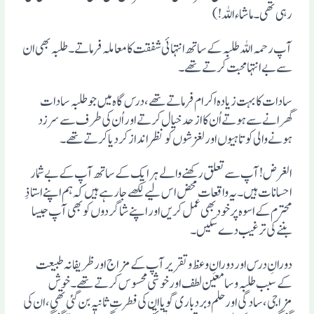
رہی تھی ۔ ما شاء اللہ!)
آپ رحمہ اللہ طلبہ کے ساتھ انتہائی شفقت کا معاملہ فرماتے۔ طلبہ بھی ان
سے بے انتہا محبت کرتے تھے۔
سادات کا بہت زیادہ اکرام فرماتے تھے، درس گاہ میں جو طلبہ سادات
گھرانے سے ہوتے اُن کا از حد خیال کرتے اور اُن کی طرف سے سرزد
ہونے والی کوتاہیوں اور لغزشوں کو نظر انداز کردیا کرتے تھے۔
الغرض! آپ سے تعلق رکھنے والے ہر ایک کے ساتھ آپ کے بے شمار
احسانات ہیں۔یہ واقعات محض اس لیے لکھے جارہے ہیں کہ ہم اپنے استاذِ
محترم کے اسوہ پر خود بھی عمل کریں اور اپنے شاگردوں کو بھی آپ جیسا
بننے کی ترغیب دے سکیں۔
دورانِ درس اور دورانِ وعظ وتقریر آپ کے مزاج اور ظریفانہ طبیعت
کے سبب طلبہ وسامعین لطف اور خوشی محسوس کرتے تھے۔ خوش
مزاجی، سادگی اور حلم وبردباری گویا ان کی فطرتِ ثانیہ بن گئی تھی، ان کی