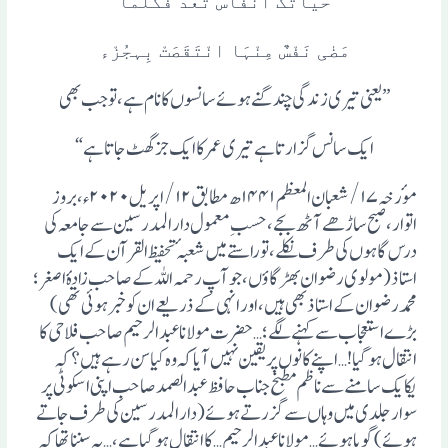
حَیَاتُکَ أنْفَاسٌ تُعَدُّ فَکُلَّمَا
مَضٰی نَفْسٌ مِنْہَا انْتَقَصَتْ بِہجُزْء
”یعنی تیری زندگی چند گنے ہوئے سانسوں کا نام ہے، تو جب بھی
ایک سانس گزارتا ہے تیری عمر کا ایک جز گھٹ جاتا ہے“
موٴرخہ۱۷/ شعبان المعظم ۱۴۴۱ھ مطابق ۱۲/ اپریل ۲۰۲۰ء، بروز
اتوار،صبح ساڑھے آٹھ بجے، حسبِ معمول دار المدرسین سے جامعہ کی
درس گاہوں کی طرف نکلے، تو راستے میں شعبہٴ تحفیظ القرآن کے ایک
استاذ(مولوی رضوان بھڑگاوٴں، جو آپ رحمہ اللہ کے صاحب زادہٴ اصغر ؛
محمد رضوان کے استاذ بھی ہیں، اور انہی کے ذریعے ان کو خبر ہوئی تھی)
بڑے استعجاب سے کہنے لگے؛ …حضرت مولانا عبد الرحیم صاحب فلاحی کا
انتقال ہوگیا !… اپنے کانوں پر یقین نہیں آیا کہ وہ کیا سن رہے ہیں؟ کہ
یکایک سامنے سے ناظم مطبخ جناب حافظ عبد الصمد صاحب اپنی اسکوٹی پر
سوار جلدی میں وہاں سے گزرتے ہوئے (دار المدرسین کی طرف جاتے
ہوئے) گویا ہوئے… مولانا عبد الرحیم …کا انتقال ہوگیا ہے، … یہ سننا تھا کہ