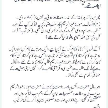
الجامعہ تھے
۔“
پھر فرمایا کہ ہر استاذ کے اندر دو صفات ہونی چاہییں: (۱) ہم دردی۔
(۲)انصاف۔مولانا عبد الرحیم کا وصفِ امتیازی یہ تھا کہ آپ کے اندر
”طلبہ سے ہم دردی“ کوٹ کوٹ کر بھری ہوئی تھی۔ (نیز آپ ”أعط
کل ذي حق حقہ“ کا پورا لحاظ کیا کرتے تھے)
آگے فرمایا: آدمی کو کام کراتے آنا چاہیے، ایک ہوتا ہے کام کرنا، اور ایک
ہوتا ہے کام کرانا، کام تو گدھا بھی کرتا ہے، اصل ہے کام کرانا، کسی کو کام
کا بناکر اس سے کام لینا۔ مولانا عبد الرحیم طلبہ کو کام کا بناتے تھے، انتقال
سے پہلے تک طلبہ سے تفسیری وقرآنی کام لے کر، انہیں اپنی حیثیت کے
مطابق انعام سے بھی نوازا۔
بہر حال حضرت رئیس جامعہ دامت برکاتہ نے حضرت مولانا عبد الرحیم
صاحب کی یہ صفات وخصوصیات بیان کرکے، ہم سب شاگردوں اور
متعلقین کو بھی ،اپنے اندر یہ صفات وخصوصیات پیدا کرنے کی ترغیب
دی۔