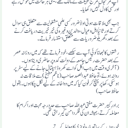
آپ مرنجاں مرنج طبیعت کے مالک تھے، یعنی ہر حالت میں خوش رہے
اورکسی کا دل نہیں دکھایا۔
جب بھی ملاقات ہوتی اولاًضرور کسی علمی مشغولیت سے متعلق ہی سوال
کرتے اور ثانیاً اہل وعیال ، والدین وغیرہ کی خیر خیریت دریافت کرنے
کے بعد، گھریلو ضروریات سے متعلق استفسار فرماتے۔
رشتوں کا نبھانا کوئی آپ سے سیکھے، خود فرماتے تھے کہ میں روزانہ عصر
کے بعد حضرت رئیسِ جامعہ کے دولت کدہ پر حاضری دیتا ہوں۔
(آخری وقت میں جب اکل کوا سے کھروڈ ہسپتال جانے کے لیے سفر پر
روانہ ہوئے، تو حافظ عبد الصمد صاحب(ناظم مطبخ) سے ملاقات نہ
ہوسکی، کھاپر پہنچ کر فون کیا کہ میں دواخانہ کے لیے نکل چکا ہوں۔ بقول
حافظ صاحب)
برادرِ کبیر حضرت مفتی عبد اللہ صاحب سے حد درجہ محبت اور اکرام کا
معاملہ کرتے، ہمیشہ ان کی فکر دامن گیررہتی تھی۔
خوردوں کے ساتھ ذرہ نوازی کا معاملہ کرتے۔