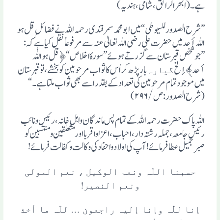
ہے۔ (البحر الرائق،شامی، ہندیہ)
”شرح الصدور للسیوطی“ میں ابو محمد سمرقندی رحمہ اللہ نے فضائلِ قل ہو
اللہ أحد میں حضرت علی رضی اللہ تعالیٰ عنہ سے مرفوعاً نقل کیا ہے کہ :
”جو شخص قبرستان سے گزرتے ہوئے ”سورہٴ اخلاص“ ﴿قل ہو اللہ
أحد﴾ إلخ
بارپڑھ کر اُس کا ثواب مرحومین کو بخشے، تو قبرستان
گیارہ
میں موجود تمام مرحومین کی تعداد کے بقدر اسے بھی ثواب ملتا ہے۔“
(شرح الصدور: ص/۲۹۶)
اللہ پاک حضرت رحمہ اللہ کے تمام پس ماندگان واہلِ خانہ، رئیس ونائب
رئیس جامعہ ، جملہ رشتہ دار ، احباب ، اعزا واقربا اور متعلقین ومنتسبین کو
صبرِ جمیل عطا فرمائے!آپ کی اولاد واحفاد کی وکالت وکفالت فرمائے!
حسبنا اللّٰہ ونعم الوکیل ، نعم المولی
ونعم النصیر!
إنا للّٰہ وإنا إلیہ راجعون … للّٰہ ما أخذ