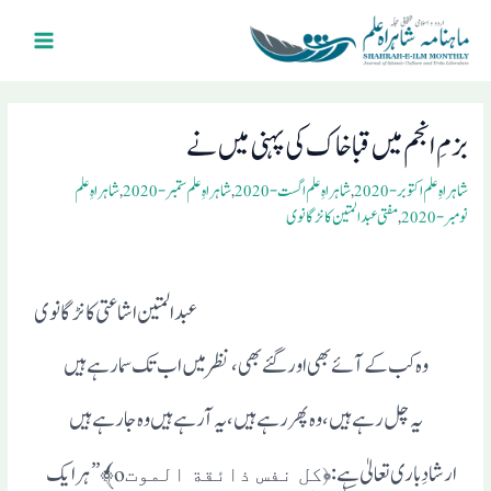
Ski
Main
t
Menu
conten
Post
navigation
بزمِ انجم میں قبا خاک کی پہنی میں نے
شاہراہِ علم اکتوبر- 2020
,
شاہراہِ علم اگست- 2020
,
شاہراہِ علم ستمبر- 2020
,
شاہراہِ علم
نومبر- 2020
,
مفتی عبد المتین کانڑگانوی
عبد المتین اشاعتی کانڑگانوی
وہ کب کے آئے بھی اور گئے بھی ، نظر میں اب تک سما ر ہے ہیں
یہ چل رہے ہیں ، وہ پھر رہے ہیں ، یہ آرہے ہیں وہ جارہے ہیں
ارشادِ باری تعالیٰ ہے:
o﴾”ہر ایک
﴿کل نفس ذائقة الموت