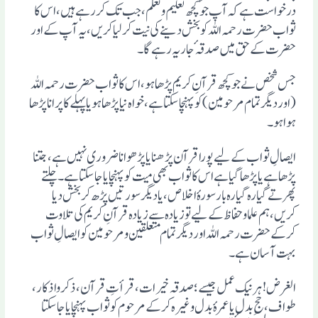
درخواست ہے کہ آپ جو کچھ تعلیم وتعلُّم، جب تک کررہے ہیں، اس کا
ثواب حضرت رحمہ اللہ کو بخش دینے کی نیت کرلیا کریں، یہ آپ کے اور
حضرت کے حق میں صدقہٴ جاریہ رہے گا۔
جس شخص نے جو کچھ قرآنِ کریم پڑھا ہو، اس کا ثواب حضرت رحمہ اللہ
(اور دیگر تمام مرحومین ) کو پہنچا سکتا ہے، خواہ نیا پڑھا ہو یا پہلے کا پرانا پڑھا
ہوا ہو۔
ایصالِ ثواب کے لیے پورا قرآن پڑھنا یا پڑھوانا ضروری نہیں ہے، جتنا
پڑھا ہے یا پڑھا گیا ہے اس کا ثواب بھی میت کو پہنچایا جاسکتا ہے۔چلتے
پھرتے گیارہ گیارہ بار سورہٴ اخلاص، یا دیگر سورتیں پڑھ کر بخش دیا
کریں،ہم علما وحفاظ کے لیے تو زیادہ سے زیادہ قرآنِ کریم کی تلاوت
کرکے حضرت رحمہ اللہ اور دیگر تمام متعلقین ومرحومین کو ایصالِ ثواب
بہت آسان ہے۔
الغرض! ہر نیک عمل جیسے؛ صدقہ خیرات، قرأتِ قرآن، ذکر واذکار،
طواف، حجِ بدل یا عمرہٴ بدل وغیرہ کرکے مرحوم کو ثواب پہنچایا جاسکتا