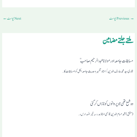
→
Previous پوسٹ
Next پوسٹ
←
ملتے جلتے مضامین
مسابقات جامعہ اور مولانا عبد الرحیم صاحب
قاری سید محمدعارف الدین /استادتفسیروحدیث جامعہ اکل کوا مسابقات کا…
وہ شمع تھی جو پر وانوں کو نازاں کرگئی
(مفتی )محمد حسام الدین قاسمی استاذ مدرسہ خیر المدارس ،…