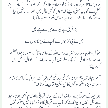
کردیتا، یا متوجہ نہ ہوپاتا، تو از خود سلام وکلام کرکے متوجہ کرتے، اور اپنے
عمل سے گویا یہ سبق دیتے کہ بڑوں کو کسی حال میں نظر انداز نہیں کیا
جاسکتا، اور سامنے والے کو یہ احساس ضرور ہوجاتا کہ ؛
بڑا فرق ہے تیرے میرے پینے میں
میں نے پی کتابوں سے آپ نے پی نگاہوں سے
موٴقر استاذِ جامعہ اور حضرت رحمہ اللہ کے خاص شاگرد؛ مولانا عبد العظیم
صاحب امراوٴتی نے ایک سطر میں آپ رحمہ اللہ کے احوالِ واقعی بیان
کردیئے:
”مردم شناسی، ہم دردی، خوشی اور غمی میں شرکت، ہر ایک کو اس کا مقام
ومرتبہ دینا، متکبر لوگوں کا آپریشن (تربیت کرنا)۔“
بقرعید کے موقع پر وہ اساتذہ جن کے یہاں قربانی کا انتظام نہیں ہوتا، عید
سے قبل اُنہیں فون لگاتے کہ آپ نے قربانی کا جانور لیا یا نہیں؟ اگر نہیں