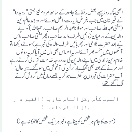
ابھی کچھ روز پہلے بعض رفقائے جامعہ کے ساتھ مردم خیز بستی”رویدرا“
کے قبرستان میں جب بغرضِ زیارت داخل ہوئے اور دو جید عالمِ دین
(مفتی عبد اللہ صاحب اور مولانا عبد الرحیم صاحب رحمہما اللہ) کو اپنے
والدین کے درمیان(دائیں طرف والد صاحب، پھر مفتی صاحب، اس
کے بعد حضرت فلاحی اور پھر بائیں طرف والدہ کی قبر ہے) سوتے دیکھا، تو
آنکھوں میں آنسو بھر آئے اور یہ احساس بھی دل میں آیا کہ یہ دونوں
خادمِ دین زندگی میں اپنے والدین کی حد درجہ خدمت گزاری کرتے رہے
اور مرنے کے بعد بھی تھک ہار کر اُن کی آغوش میں سوگئے۔بہر حال!
آپ حضرات کی قبروں پر کھڑے ہوکر یہ جملے دماغ میں گردش کرنے
لگ گئے تھے:
الموت کأس وکل الناس شاربہ ! القبر دار
وکل الناس داخلہ !
(موت کا جام ہر شخص کو پینا ہے، قبرہر ایک شخص کا ٹھکانہ ہے!)