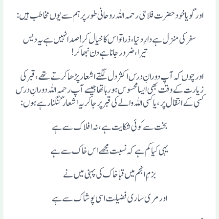
اور گویا خود حضرت فلاحی رحمہ اللہ روحانی طور پر ہم سے یوں مخاطب ہیں:
سفر کی منزل ہے دارِ دنیا، ذرا تو اس کا خیال کر! صدا نہیں ہے یہ دیس
تیرا،ضرور جانا ہے دن نبھاکر!
اورچوں کہ آپ دورانِ درس اکثر دل لگتے اشعار پڑھا کرتے تھے، قبر کی
زیارت کے وقت بھی ایسا محسوس ہورہا تھا جیسے آپ رحمہ اللہ دورانِ درس
کسی کے انتقال پر،یا کسی اللہ والے کی قبر پر جاکر یہ اشعار گنگنارہے ہوں:
بخت سے کوئی شکایت ہے، نہ افلاک سے ہے
یہی کیا کم ہے کہ نسبت مجھے اس خاک سے ہے
بزمِ انجم میں قبا خاک کی پہنی میں نے
اور مری ساری فضیلت اسی پوشاک سے ہے