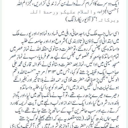
ایک دوسرے کا اکرام کرنے والے بن کر زندگی گزاریں، فجزاکم اللہ
أحسن الجزاء،
والسلام علیکم ورحمة اللہ
!“ (آڈیوریکارڈنگ)
وبرکاتہ
اسی سال جب ملک کی راجدھانی دہلی میں فساد رونما ہوا، اور پورے ملک
میں ابتدائی لاک ڈاوٴن (تالا بندی) شروع ہوا، اور جامعہ کے طلبہ
واساتذہ یہی پھنس کر رہ گئے، تو حضرت وستانوی حفظہ اللہ نے نمازِ عصر میں
تمام اساتذہٴ جامعہ کو مخصوص مجلس کے لیے مدعو فرمایا، سب نے نمازِ عصر
مسجد میمنی میں ادا کیں، نماز بعد حضرت وستانوی نے بحوالہ قاری محمد علی
صاحب ایک وظیفہ پڑھنے کو کہا، جس میں ۳۱۳/ مرتبہ ”حسبنا اللہ ونعم
الوکیل“ بھی پڑھنا تھا، حضرت فلاحی رحمہ اللہ نے بلا تاخیر اور بغیر اٹکے
ہوئے نہایت دل نشیں انداز میں اس تعداد کو پورا کیا، طلبہ واساتذہ
دھیرے دھیرے پڑھ رہے تھے، تو آپ نے مائک ہاتھ میں لیا، اور بآوازِ
بلند ورد شروع کیا، اور ایک نئے انداز اور لب ولہجے میں آیتِ کریمہ کا ورد
کرتے رہے اور سب حاضرین آپ کے ساتھ پڑھتے جاتے تھے،ایک
عجب سماں بندھ گیا تھا۔(بتانا مقصد یہ ہے کہ اچھے بھلے لوگ پڑھتے
ہوئے تھک گئے لیکن حضرت کی آواز جو شروع میں تھی آخرتک ویسی ہی