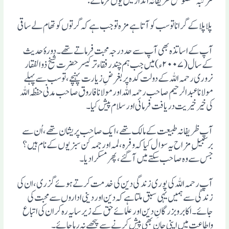
مرتبہ مخصوص ظریفانہ انداز میں یوں فرماتے:
پلا پلاکے گرانا تو سب کو آتا ہے مزہ تو جب ہے کہ گرتوں کو تھام لے ساقی
آپ کے اساتذہ بھی آپ سے حد درجہ محبت فرماتے تھے۔ دورہٴ حدیث
کے سال (۲۰۰۷ء)میں جب ہم چند رفقاء ترکیسر حضرت شیخ ذو الفقار
نروری رحمہ اللہ کے دولت کدہ پر بغرضِ زیارت پہنچے، تو سب سے پہلے
مولانا عبد الرحیم صاحب رحمہ اللہ اور مولانا فاروق صاحب مدنی حفظہ اللہ
کی خیر خیریت دریافت فرمائی اور سلام پیش کیا۔
آپ ظریفانہ طبیعت کے مالک تھے، ایک صاحب پریشان تھے، اُن سے
برسبیلِ مزاح یہ سوال کیا کہ وفرہ، لمہ اور جمہ کن سبزیوں کے نام ہیں؟
جس سے وہ صاحب سکتے میں آگئے، پھر مسکرادیا۔
آپ رحمہ اللہ کی پوری زندگی دین کی خدمت کرتے ہوئے گزری، ان کی
زندگی سے ہمیں یہی سبق ملتا ہے کہ دین اور دینی اداروں سے محبت کی
جائے۔ اکابر وبزرگانِ دین اور علمائے حق کے زیر سایہ رہ کر ان کی اتباع
واطاعت میں اپنی جان بھی پیش کرنے سے پیچھے نہ رہاجائے۔