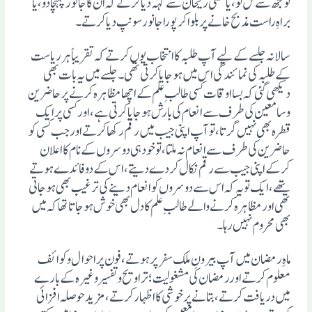
تو مجھ سے مل لو، یا مفتی ریحان سے کہہ دیا کرتے کہ ان کا جانور پہنچادو، یا
براہِ راست مذبح خانے پر بلواکر پورا جانور سونپ دیا کرتے۔
سالانہ جلسے کے لیے آپ طلبہ کا انتخاب یوں کرتے کہ تقریباً ہرریاست
کے طلبہ کی نمائندگی اس میں ہوجایا کرتی تھی۔ جلسے میں یہ بات بھی
دیکھی گئی کہ بسا اوقات کسی طالبِ علم کے اچھا مظاہرہ کرنے پر حاضرین
وسامعین کی طرف سے انعام کی بارش ہوجایا کرتی ہے، اور کسی پر ایک
قطرہ بھی نہیں گرتا، تو آپ اپنی جیب میں رقم رکھا کرتے اور جب کسی کو
حاضرین کی طرف سے انعام نہ ملتا، تو خود ہی دوسروں کے نام کا اعلان
کرکے اپنی جیب سے رقم نکال کردے دیتے، اس کے دو فائدے ہوتے
تھے، ایک تو یہ کہ اس سے دوسروں کو انعام دینے کی ترغیب بھی ہوجاتی
تھی اور مظاہرہ کرنے والے طالبِ علم کا دل بھی خوش ہوجاتا تھاکہ میں
بھی محروم نہیں رہا۔
ماہِ رمضان میں آپ بیرونِ ملک سفر پر ہوتے، فون پر احوال وکوائف
معلوم کرتے اوررمضان کی مشغولیت؛ تراویح و تفسیر وغیرہ کے بارے
میں دریافت کرتے،بتانے پر خوشی کااظہار کرتے، مزید حوصلہ افزائی