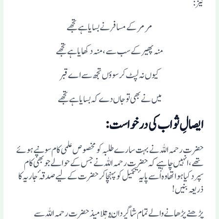
نیز:
مر مر کے مسافر نے بسا یا ہے تجھے
منہ پھیر کے سب سے، منہ دکھایا ہے تجھے
کیوں نہ لپٹ کر سووٴں تجھ سے اے قبر
میں نے بھی تو جاں دے کہ بسایا ہے تجھے
ایصالِ ثواب کی درخواست:
حضرت رحمہ اللہ نے بہت سارے طلبہ کو مخصوص علمی کام سونپے ہوئے
تھے، انہیں چاہیے کہ حضرت رحمہ اللہ نے جس کے حوالے جو بھی کام
سپرد کیا ہوا تھا وہ اُسے پایہٴ تکمیل کو پہنچاکر حضرت کے لیے صدقہٴ جاریہ کا
ذریعہ بنیں!
پڑھنے پڑھانے والے تمام شاگردان وتلامیذ حضرت رحمہ اللہ سے