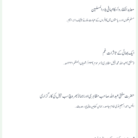
معابد الکفار وأحکامہا فی بلاد المسلمین
مسلم ملکوں اورریاستوں میں کافروں کے عبادت خانے تألیف: ابراہیم…
ایک بھائی کے تاثرات غم
(مفتی)عبد اللہ محمد پٹیل مظاہری(مرحوم) ۲۳/ شعبان المعظم ۱۴۴۱ھ…
حضرت مفتی عبد اللہ صاحب مظاہری اوراجمالاً بھروچ سب جیل کی کارگزاری
انیس احمد انبھیٹوی خادم جامعہ رحمانیہ کھامبیہ عالی پور حدیث…