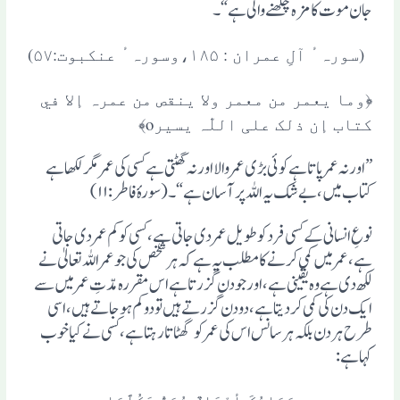
جان موت کا مزہ چکھنے والی ہے“۔
(سورہٴ آلِ عمران : ۱۸۵،وسورہٴ عنکبوت:۵۷)
﴿وما یعمر من معمر ولا ینقص من عمرہ إلا في
کتاب إن ذلک علی اللّٰہ یسیرo﴾
”اورنہ عمر پاتا ہے کوئی بڑی عمر والا اور نہ گھٹتی ہے کسی کی عمر مگر لکھا ہے
کتاب میں،بے شک یہ اللہ پر آسان ہے“۔ (سورہٴ فاطر:۱۱)
نوعِ انسانی کے کسی فرد کو طویل عمر دی جاتی ہے ، کسی کو کم عمر دی جاتی
ہے،عمر میں کمی کرنے کا مطلب یہ ہے کہ ہر شخص کی جو عمر اللہ تعالیٰ نے
لکھ دی ہے وہ یقینی ہے، اور جو دن گز رتا ہے اس مقررہ مدّتِ عمر میں سے
ایک دن کی کمی کردیتا ہے، دودن گزرتے ہیں تو دو کم ہوجاتے ہیں، اسی
طرح ہر دن بلکہ ہر سانس اس کی عمر کو گھٹاتا رہتا ہے، کسی نے کیا خوب
کہا ہے: