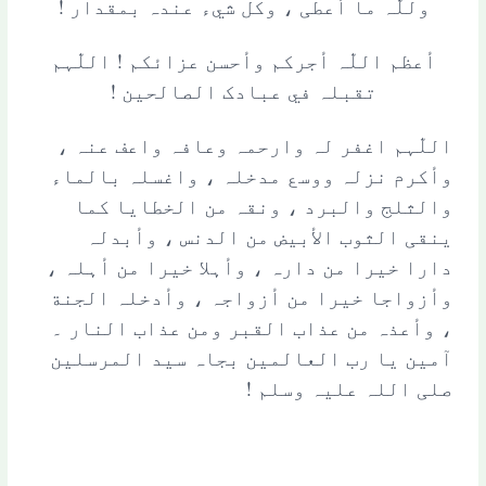
وللّٰہ ما أعطی ، وکل شيء عندہ بمقدار !
أعظم اللّٰہ أجرکم وأحسن عزائکم ! اللّٰہم
تقبلہ في عبادک الصالحین !
اللّٰہم اغفر لہ وارحمہ وعافہ واعف عنہ ،
وأکرم نزلہ ووسع مدخلہ ، واغسلہ بالماء
والثلج والبرد ، ونقہ من الخطایا کما
ینقی الثوب الأبیض من الدنس ، وأبدلہ
دارا خیرا من دارہ ، وأہلا خیرا من أہلہ ،
وأزواجا خیرا من أزواجہ ، وأدخلہ الجنة
، وأعذہ من عذاب القبر ومن عذاب النار ۔
آمین یا رب العالمین بجاہ سید المرسلین
صلی اللہ علیہ وسلم !