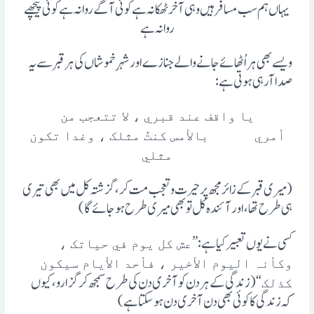
یہاں ہم سب مسافر ہیں وہی آخر ٹھکانہ ہے کوئی آگے روانہ ہے کوئی پیچھے
روانہ ہے
ویسے بھی ہر اُٹھائے جانے والے جنازے اور شہرِ خموشاں کی ہر قبر سے یہ
صدا آرہی ہوتی ہے:
یا واقف عند قبري ، لا تتعجب من
أمري بالأمس کنتُ مثلک ، وغدا تکون
مثلي
(میری قبر کے زائر مجھ پر حیرت وتعجب مت کر، گزشتہ کل میں بھی تیری
ہی طرح تھا، اور آئندہ کل تو بھی میری طرح ہوجائے گا)
کسی نے یوں تعبیر کیا ہے: ”
عش کل یوم في حیاتک ،
وکأنہ الیوم الأخیر ، فأحد الأیام سیکون
“(زندگی کے ہر دن کو آخری دن کی طرح سمجھ کر گزارو، کیوں
کذلک
کہ زندگی کاکوئی بھی دن آخری دن ہوسکتا ہے)