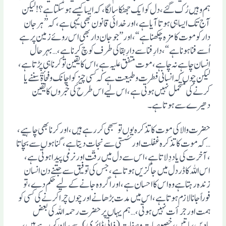
ہم وہیں رُک گئے، دل کو ایک جھٹکا سا لگا، کہ ایسا کیسے ہوسکتا ہے؟! لیکن
آج تک ایسا ہی ہوتا آیا ہے، اور خدائی قانون بھی یہی ہے، کہ ”ہر جان
دار کو موت کا مزہ چکھنا ہے“، اور ”جو جان دار بھی اس روئے زمین پر ہے
اُسے فنا ہونا ہے“، دارِ فنا سے دارِ بقا کی طرف کوچ کرنا ہے، …بہر حال
انسان چاہے نہ چاہے ، موت متفق علیہ ہے، اس کا یقین تو کرنا ہی پڑتا ہے،
لیکن چوں کہ انسانی فطرت وطبیعت ہے کہ کسی چیز کو اچانک وفجأةً سننے یا
کرنے کی متحمل نہیں ہوتی ہے، اس لیے اس طرح کی خبروں کا یقین
دھیرے سے ہوتا ہے۔
حضرت والا کی موت کا تذکرہ یوں تو سبھی کررہے ہیں، اور کرنا بھی چاہیے،
… کہ موت کا تذکرہ غفلت اور سُستی سے نجات دیتا ہے، گناہوں سے بچاتا
،آخرت کی یاد دِلاتا ہے، اس سے دل میں رقّت اور نرمی پیدا ہوتی ہے،
اس اللہ کا ڈر دل میں جاگزیں ہوتا ہے،جس کی توفیق سے جتنے دن انسان
زندہ رہتا ہے وہ اس کا احسان ہے، اور اگر وہ جانے کے لیے حکم دے، تو
فوراً جانا لازم ہوتا ہے، اس میں مدت بڑھانے اور چوں چرا کرنے کی کسی کو
ہمت اور جرأت نہیں ہوتی، … ہم یہاں پر حضرت رحمہ اللہ کی بعض
یادیں،باتیں، خصوصیات وصفات(ذاتی ڈائری)سے بیان کررہے ہیں،