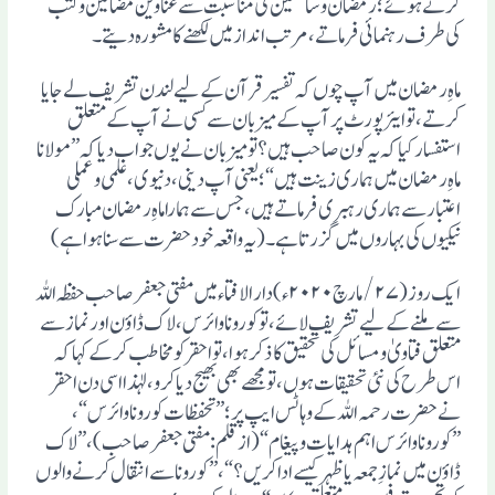
کرتے ہوئے؛ رمضان وسامعین کی مناسبت سے عناوین مضامین وکتب
کی طرف رہنمائی فرماتے، مرتب انداز میں لکھنے کا مشورہ دیتے۔
ماہِ رمضان میں آپ چوں کہ تفسیر قرآن کے لیے لندن تشریف لے جایا
کرتے، تو ایئر پورٹ پر آپ کے میزبان سے کسی نے آپ کے متعلق
استفسار کیا کہ یہ کون صاحب ہیں؟ تو میزبان نے یوں جواب دیا کہ ”مولانا
ماہِ رمضان میں ہماری زینت ہیں“؛ یعنی آپ دینی، دنیوی، علمی وعملی
اعتبار سے ہماری رہبری فرماتے ہیں، جس سے ہمارا ماہِ رمضان مبارک
نیکیوں کی بہاروں میں گزرتا ہے۔(یہ واقعہ خود حضرت سے سنا ہوا ہے)
ایک روز (۲۷/ مارچ ۲۰۲۰ء) دار الافتاء میں مفتی جعفر صاحب حفظہ اللہ
سے ملنے کے لیے تشریف لائے، تو کورونا وائرس، لاک ڈاوٴن اور نمازسے
متعلق فتاویٰ ومسائل کی تحقیق کا ذکر ہوا، تو احقر کو مخاطب کرکے کہا کہ
اس طرح کی نئی تحقیقات ہوں، تو مجھے بھی بھیج دیا کرو، لہٰذا اسی دن احقر
نے حضرت رحمہ اللہ کے وہاٹس ایپ پر؛”تحفظات کورونا وائرس“،
”کورونا وائرس اہم ہدایات وپیغام“ (از قلم: مفتی جعفر صاحب)، ”لاک
ڈاوٴن میں نمازِجمعہ یا ظہر کیسے ادا کریں؟“، ”کورونا سے انتقال کرنے والوں