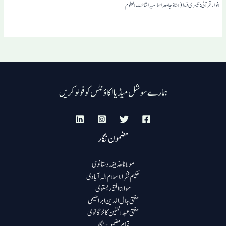
انوار قرآنی: تیسری قسط (استاذ جامعہ اسلامیہ اشاعت العلوم…
ہمارے سوشل میڈیا اکاؤنٹس کو فولو کریں
مضمون نگار
مولانا حذیفہ وستانوی
حکیم فخرالاسلام الہ آبادی
مولانا افتخار بستوی
مفتی ہلال الدین ابراھیمی
مفتی عبد المتین کانڑگانوی
تمام مضمون نگار