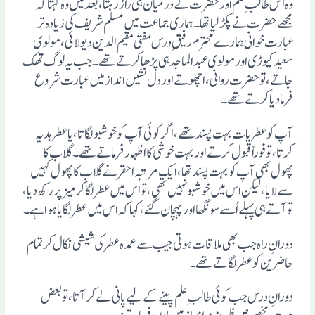
وہ اُس طالبِ علم اور حضرت کے درمیان ہی راز رہتا، بعد میں وہ کہتا کہ
مجھے حضرت نے پکڑ لیاتھا۔ ہماری جماعت میں مسلم شریف کی زیادہ تر
عبارت خوانی ہمارے محترم رفیقِ درس مفتی مقیم الدین دیولائی، مولوی
سعید کیوڑی اور مولوی عبد الماجد ہی پڑھا کرتے تھے۔ جب یہ لوگ تھک
جاتے، تو حضرت روانی ، اچھوتے اور دل نشیں انداز میں عبارت شروع
فرمادیا کرتے تھے۔
آپ کو عطریات بہت پسند تھے، اگر کوئی آپ کو خوشبو لگاتا، یا عطر ہدیہ
کرتا، تو فوراً قبول کرتے اور بہت خوشی کا اظہار فرماتے تھے۔گلاب کا
پھول بھی آپ کو بہت پسند تھا، ایک مرتبہ احقر نے گلاب کاپھول کہیں
سے لایا، لیکن اس میں خوشبو نہیں تھی، تو اس میں عطر لگاکر میز پر رکھ دیا،
تو آتے ہی پہلے اُسے سونگھا اور پہچان گئے، کہا کہ اس میں عطر لگایا ہوا ہے۔
دورانِ راہ جب بھی ملاقات ہوتی جیب سے عمدہ عطرکی شیشی نکال کر تمام
حاضرین کو عطر لگاتے تھے۔
دورانِ درس جب کوئی طالبِ علم پینے کے لیے پانی لے کر آتا، تو بعض