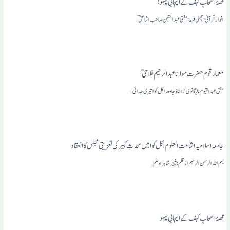
قصۂ اصحابِ کہف کے ایجابی پہلو!
انوار قرآنی: چھٹی قسط: مفتی عبد المتین صاحب اشاعتیؔ…
معمار قوم حضرت مولانا عبد الرحیم فلاحی
مفتی عبد القیوم مالیگانوی/ استاذِ جامعہ اکل کوا تیری جدائی…
جامعہ اسلامیہ اشاعت العلوم اکل کوا میں محدثِ کبیر کی تعزیتی مجلس کا انعقاد
بسم اللہ الرحمن الرحیم از قلم: منیجر شاہراہ علم …
قصۂ اصحابِ کہف کے ایجابی پہلو