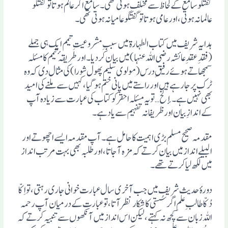
گفتگو سامع کے لحاظ سے مختلف ہوتی تھی۔ سامع اگر عالم ہوتا تو گفتگو
عالمانہ ہوتی، اور عامی ہوتا تو گفتگو عامیانہ ہوتی تھی۔
ہدایہ شریف میں کتاب الطہارة میں سببِ مشروعیتِ تیمم ایک ہی جملے
(فقدِ عقدِ عائشہ رضی اللہ عنہا) میں بیان کردیا۔ اور طریقہٴ تیمم کا مسئلہ
سمجھاتے ہوئے رفیقِ درس (مولوی سلیم پھول شورا) کی مثال دی کہ وہ
ٹرک پر جارہے ہیں اور راستے میں پانی ختم ہوگیا، کہیں سے ملنے کی امید
بھی نہیں ہے۔إلخ … تو یہ مسئلہ احقر کو کتاب کی عبارت سے زیادہ آپ
کے اندازِ بیان اور ظریفانہ تفہیم سے یاد ہے۔
مقدمہ صحیح مسلم بڑی اہمیت کا حامل ہے۔ آپ مقدمہ ایسے اچھوتے اور
البیلے اندازمیں بیان کرتے کہ مزہ آجاتا، اور طلبہ بھی بہت مرتب انداز
میں لکھ لیا کرتے تھے۔
دورہٴ حدیث شریف میں جب آخری سال عبارت خوانی جاری رہتی، تو اِکّا
دُکّا طالبِ علم اگر سُستی کا شکارنظر آتا، تو عبارت کے درمیان آپ رحمہ
اللہ زبان سے کچھ نہ کہتے، لیکن اس انداز میں آنکھوں سے تنبیہ کرتے کہ