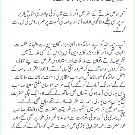
کسی خاص علاقے کے سفر میں اگر راستے میں کوئی جامعہ کی شاخ یا زیر
سرپرستی چلنے والا کوئی ادارہ آتا، تو جامعہ کی نسبت پر ضرور اس کی زیارت
کرتے۔
آپ رحمہ اللہ کو اپنے اساتذہ اور اکابر وبزرگانِ دین سے والہانہ عقیدت
ومحبت تھی، اگر اکابر وبزرگانِ دین آس پڑوس کے کسی علاقے میں
تشریف لاتے، توان سے ملاقات اور استفادہ کی غرض سے اپنے تلامذہ
وشاگردوں کو ساتھ لے کر ضرور پہنچ جایا کرتے۔(خود احقر اور جامعہ کے
بعض اساتذہ کو مولانا عاقل صاحب مظاہری دامت برکاتہ سے ملاقات
کے لیے اورنگ آباد لے کر گئے۔ ایک مرتبہ موسالی مفتی سعید صاحب
پالن پوری کی آمد ہوئی، تو وہاں بھی ساتھ لے گئے۔ اور ایک جگہ حضرت
شیخ یونس جون پوری رحمہ اللہ تشریف لائے تھے وہاں بھی لے گئے۔
ایک موقع پر ترکیسر میں مشہور پیر طریقت حضرت شیخ ذو الفقار صاحب
نقش بندی کی آمد ہوئی، تو بہت سے اساتذہ انفرادی طور پر بھی گئے، اور
خود حضرت رحمہ اللہ اپنی گاڑی میں بہت سے طلبہ کو ساتھ لے کر گئے)۔