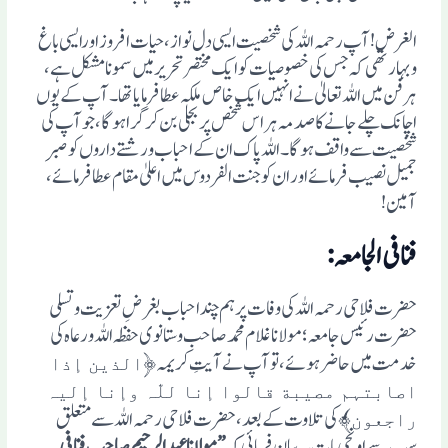
الغرض! آپ رحمہ اللہ کی شخصیت ایسی دل نواز، حیات افروز اورایسی باغ
وبہار تھی کہ جس کی خصوصیات کو ایک مختصر تحریر میں سمونا مشکل ہے،
ہر فن میں اللہ تعالیٰ نے انہیں ایک خاص ملکہ عطا فرمایا تھا۔آپ کے یوں
اچانک چلے جانے کا صدمہ ہر اس شخص پر بجلی بن کر گراہوگا ، جو آپ کی
شخصیت سے واقف ہوگا۔اللہ پاک ان کے احباب ورشتے داروں کو صبرِ
جمیل نصیب فرمائے اور ان کو جنت الفردوس میں اعلیٰ مقام عطا فرمائے،
آمین!
فنا فی الجامعہ:
حضرت فلاحی رحمہ اللہ کی وفات پر ہم چند احباب بغرضِ تعزیت وتسلی
حضرت رئیس جامعہ؛ مولانا غلام محمد صاحب وستانوی حفظہ اللہ ورعاہ کی
خدمت میں حاضر ہوئے، تو آپ نے آیتِ کریمہ﴿
الذین إذا
اصابتہم مصیبة قالوا إنا للّٰہ وإنا إلیہ
﴾ کی تلاوت کے بعد ، حضرت فلاحی رحمہ اللہ سے متعلق
راجعون
سب سے اونچی بات یہ بیان فرمائی کہ
”مولانا عبد الرحیم صاحب فنا فی