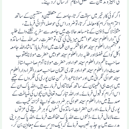
کی تجہیزوتدفین سے متعلق احکام“ ارسال کردیئے۔
اگر کوئی کارِ خیر میں سبقت کرتا، جامعہ کے متعلقین ومنتسبین کے ساتھ
احترام واکرام کا معاملہ کرتا، تو ضرور اس کی حوصلہ افزائی فرماتے،
مثلاً:لاک ڈاوٴن کے نا مساعد حالات میں جامعہ سے سفر پر نکلنے والے طلبہ
کی ”دار العلوم سیندھوا“ میں میزبانی کی گئی ، تو حضرت رحمہ اللہ نے اساتذہ
ومہتمم دار العلوم سیندھوا کا شکریہ ان کلمات میں ادا فرمایا:”ما شاء اللہ جامعہ
اکل کوا کے فضلا اور طلبہ دار العلوم سیندھوا میں حضرت مولانا یعقوب
صاحب ناظم دار العلوم سیندھوا، اور حضرت مولانا آدم صاحب استاذ
حدیث دار العلوم سیندھوا، اور قاری لقمان صاحب صدر القراء دار العلوم
سیندھوا کی نگرانی میں اور مولانا عبد الرحمن خان پوری کی فکروں کے نتیجے
میں بہت ہی اطمینان کے ساتھ کھانا تناول فرمار ہے ہیں، اللہ پاک ان کے
اس اکرام کوقبول فرمائے۔ اور اللہ تبارک وتعالیٰ ان بچوں کی ضیافت کے
صدقے میں دار العلوم سیندھوا کی ہر ضرورت کو اپنے خزانہٴ غیب سے
پوری فرمائے، اور ان حضراتِ اساتذہ کی نسلوں کو ہر طریقے کی عزتوں
سے مالا مال فرمائے، ذلتوں سے اللہ پاک حفاظت فرمائے، اللہ پاک ہر دینی
مدرسے میں یہ جذبہ نصیب فرمائے کہ ایک دوسرے کے معاون بن کر،