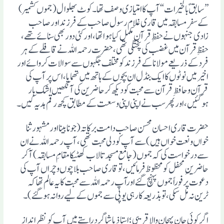
”سابقٌ بالخیرات“ آپ کا امتیازی وصف تھا۔ کوٹ بھلوال (جموں کشمیر)
کے سفرِ مسابقہ میں قاری غلام رسول صاحب کے فرزند اور صاحب
زادی جنہوں نے حفظِ قرآن مکمل کیا ہوا تھا، اور کئی دور بھی سنائے تھے،
حفظِ قرآن میں غضب کی پختگی تھی، حضرت رحمہ اللہ نے قافلے کے ہر
فرد کے ذریعے مولانا کے فرزند کو مختلف جگہوں سے سوالات کروائے اور
اخیر میں نوٹوں کا ایک بنڈل ان بچوں کے ہاتھ میں تھمایا، اس پر آپ کی
قرآن وحافظِ قرآن سے محبت کو دیکھ کر حاضرین کی آنکھیں اشک بار
ہوگئیں، اور پھر سب نے اپنی اپنی وسعت کے مطابق کچھ رقم ہدیہ کیں۔
حضرت قاری احسان محسن صاحب دامت برکاتہ (جو نابینا اور مشہور ثنا
خواں ونعت خواں ہیں) سے آپ کو دلی محبت تھی، آپ رحمہ اللہ نے ان
سے درخواست کی کہ جموں (جامع مسجد تالاب کھٹیکا مقامِ مسابقہ) آکر
حاضرینِ محفل کو محظوظ فرمائیں، تو قاری صاحب بلا چوں وچراں آپ کی
دعوت پر فوراً جموں پہنچ گئے اورآپ رحمہ اللہ سے محبت کا یہ عالم تھا کہ
ٹرین نہ مل سکی، تو بذریعہ کار ہی یوپی سے جموں کے لیے روانہ ہوگئے)۔
اگر کوئی جان پہچان والا قریبی؛ استاذ یا شاگرد راستے میں آپ کو نظر انداز