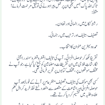
تاکہ اللہ پاک ہمیں بھی ان پر عمل پیرا ہونے کی توفیق مرحمت فرمائے!
مثلاً:
رشتہٴ نکاح میں رہنمائی اور تعاون۔
تصنیف، تالیف اور ترتیب میں رہنمائی۔
عمدہ وبہترین عنوان کا انتخاب۔
تقریظ لکھ کر حوصلہ افزائی۔آپ کی تالیف ؛ قطرہ قطرہ سمندر؛ یعنی
نگارشاتِ فلاحی میں ان تقریظات ومضامین کو جمع کیا گیا ہے، جو آپ نے
مختلف موقعوں پر ، مختلف کتابوں پر تحریر فرمائی تھی۔
کسی بھی موٴلف کی تالیف وتصنیف منظرِ عام پر آنے کے فوراً بعد آپ
حوصلہ افزائی اور اشاعت کے مقصدسے متعدد نسخے نقد خرید کر اہلِ علم
علماء وطلبہ میں تقسیم کردیا کرتے تھے۔