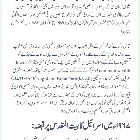
شاہی فرمان ہی کے بہ موجہ اراضی خرید چکا تھا اوراس سلسلے میں بھی دارالخلافہ ’’استنبول‘‘
میں برطانوی سفیر سے اُس نے مدد لی تھی۔ (الأطماع الصہیونیۃ فی فلسطین منذ النصف الثانی
من القرن التاسع عشرں المؤتمر الثالث لتاریخ بلاد الشام: ج۳/عمان ۱۹۸۳ء، بہ قلم: حسن
رَیّان)
قابلِ ذکر ہے کہ فرانس کے اہلِ صلیب، اسلام و مسلمان دشمنی میں، برطانوی اہلِ صلیب
سے ہمیشہ دو قدم آگے رہے تھے۔ اُنہوں نے مسلمانوں سے اپنی عداوت کے جذبے کو
تسکین دینے کے لیے ۱۷۹۸ء میں ہی، فلسطین میں ایک ’’یہودی کامن ویلتھ‘‘ (Jewish
common wealth) قائم کرنے کے لیے، ایک خفیہ منصوبہ تیار کیا تھا۔ مصر اور مشرق
عربی پر قبضے کے بعد، نیپولین بونا پارٹ (Napoleon Bona Parte) ۱۷۶۹-۱۸۲۱ء)
نے جو ۱۸۰۴ء سے ۱۸۱۵ء تک شہنشاہ فرانس رہا، نے ۱۷۹۸ء میں جب وہ فرانسیسی افواج کی
قیادت کر رہا تھاں سارے یہودیوں کو اس کے جھنڈے تلے جمع ہوکر اپنی کھوئی عظمت اور
قدیم قدس کی تعمیر نو کی دعوت دی تھی۔ (حوالۂ سابق، ص ۱۹-۲۰، الصہونیۃ والصراع
الطبقی، از صادق جلالا العظم، بیروت ۱۹۷۵ء، ص۵۷
۱۹۶۷ء میں اسرائیل کا بیت المقدس پر قبضہ :