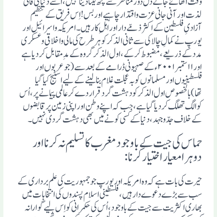
وقت اٹھائے جانے دل دوز مناظر سے کچھ لینا دینا نہیں، اُسے دنیا کی فانی
لذت اور آنی جانی عزت واقتدار چاہیے اور بس! اِس فریق کے تنظیم
آزادیِ فلسطین کے اکثر ذمّے دار اور اہلِ کار ہیں۔ امریکہ واسرائیل اور
یورپ نے کمالِ چالاکی سے ثانی الذکر کوہر طرح کی مالی واخلاقی وعسکری
مدد کے ذریعے،مضبوط کرکے، اول الذکر گروہ کے مدِ مقابل کردیا ہے
اور ۱۱ستمبر۲۰۰۱ء کے صہیونی ڈرامے کے بعد سے(جو عربوں اور
فلسطینیوں اور مسلمانوں کو بہ عجلت غلام بنالینے کے لیے اسٹیج کیا گیا
تھا)بالخصوص اول الذکر کو دہشت گرد قرار دے کر عالمی پیمانے پر، اُس
کو الگ تھلگ کر دیاگیا ہے، جب کہ اپنے وطن اور اپنی زمین پر قابضوں
کے خلاف جدّ وجہد، دنیا کے کسی کونے میں بھی دہشت گردی نہیں۔
حماس کی جیت کے باوجود مغرب کا تسلیم نہ کرنا اور
دوہرا معیار اختیار کرنا :
حیرت کی بات ہے کہ وہ امریکہ اور یورپ جو جمہوریت کی علم برداری کے
سب سے بڑے دعوے دار ہیں، فلسطینی اسلام پسندوں کی انتخابات میں
بھاری اکثریت سے جیت کے باوجود، اُس کی حکمرانی کو اِس لیے گوارانہ