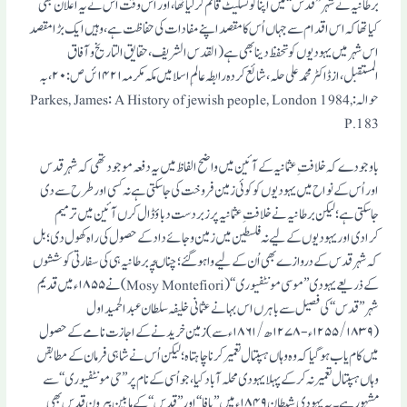
برطانیہ نے شہر ’’قدس‘‘ میں اپنا کونسلیٹ قائم کرلیا تھا، اور اُس وقت اُس نے یہ اعلان بھی
کیا تھا کہ اس اقدام سے جہاں اُس کا مقصد اپنے مفادات کی حفاظت ہے، وہیں ایک بڑا مقصد
اس شہر میں یہودیوں کو تحفظ دینا بھی ہے (القدس الشریف، حقایق التاریخ و آفاق
المستقبل، از ڈاکٹر محمد علی حلہ، شائع کردہ رابطہ عالمِ اسلامیں مکہ مکرمہ ۱۴۲۱ئں ص: ۲۰، بہ
حوالہ: Parkes, James: A History of jewish people, London 1984,
P.183
باوجودے کہ خلافتِ عثمانیہ کے آئین میں واضح الفاظ میں یہ دفعہ موجود تھی کہ شہرِ قدس
اور اُس کے نواح میں یہودیوں کو کوئی زمین فروخت کی جاسکتی ہے نہ کسی اور طرح سے دی
جاسکتی ہے؛ لیکن برطانیہ نے خلافتِ عثمانیہ پر زبردست دباؤ ڈال کرں آئین میں ترمیم
کرادی اور یہودیوں کے لیے نہ فلسطین میں زمین و جائے داد کے حصول کی راہ کھول دی؛ بل
کہ شہر قدس کے دروازے بھی اُن کے لیے وا ہوگئے؛ چناںچہ برطانیہ ہی کی سفارتی کوششوں
کے ذریعے یہودی ’’موسی مونٹفیوری‘‘ (Mosy Montefiori) نے ۱۸۵۵ء میں قدیم
شہر ’’قدس‘‘ کی فصیل سے باہرں اس بہانے عثمانی خلیفہ سلطان عبدالحمید اول
(۱۲۵۵/۱۸۳۹ء-۱۲۷۸ھ/۱۸۶۱ء سے) زمین خریدنے کے اجازت نامے کے حصول
میں کام یاب ہوگیا کہ وہ وہاں ہسپتال تعمیر کرنا چاہتا ہ؛ لیکن اُس نے شاہی فرمان کے مطابقں
وہاں ہسپتال تعمیر نہ کرکے پہلا یہودی محلہ آباد کیا، جو اُسی کے نام پر ’’حی مونٹفیوری‘‘ سے
مشہور ہے۔ یہ یہودی شیطان ۱۸۴۹ء میں ’’یافا‘‘ اور ’’قدس‘‘ کے مابین بیرونِ قدس بھی