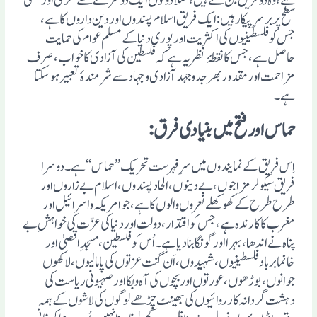
ہے، وہ دو فریق بن گئے ہیں، عملاً دونوں ایک دوسرے سے فکری اور عملی
سطح پر برسرِ پیکار ہیں: ایک فریق اسلام پسندوں اور دین داروں کا ہے،
جس کو فلسطینیوں کی اکثریت اور پوری دنیاکے مسلم عوام کی حمایت
حاصل ہے، جس کا نقطۂ نظر یہ ہے کہ فلسطین کی آزادی کا خواب، صرف
مزاحمت اور مقدور بھر جد وجہد آزادی وجہاد سے شرمندۂ تعبیر ہوسکتا
ہے۔
حماس اور فتح میں بنیادی فرق :
اِس فریق کے نمایندوں میں سرِ فہرست تحریک ’’حماس‘‘ ہے۔ دوسرا
فریق سیکولرمزاجوں، بے دینوں، الحاد پسندوں، اسلام بے زاروں اور
طرح طرح کے کھوکھلے نعروں والوں کا ہے، جو امریکہ واسرائیل اور
مغرب کاکارندہ ہے، جس کو اقتدار، دولت اور دنیا کی عزّت کی خواہشِ بے
پناہ نے اندھا، بہرا اور گونگا بنادیا ہے۔ اُس کو فلسطین، مسجدِ اقصیٰ اور
خانمابرباد فلسطینیوں، شہیدوں، اَن گنت عزتوں کی پامالیوں، لاکھوں
جوانوں، بوڑھوں، عورتوں اور بچوں کی آہ وبکا اور صہیونی ریاست کی
دہشت گردانہ کار روائیوں کی بھینٹ چڑھے لوگوں کی لاشوں کے ہمہ