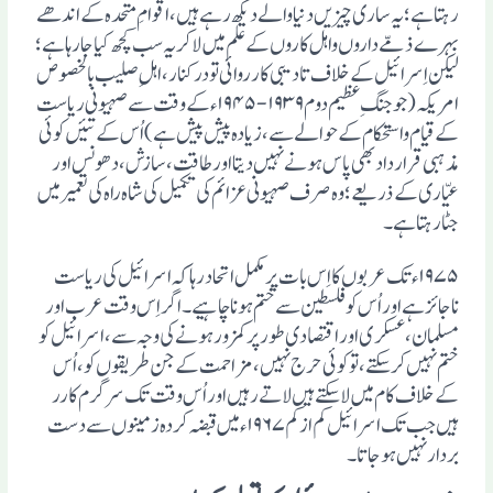
رہتا ہے؛ یہ ساری چیزیں دنیا والے دیکھ رہے ہیں، اقوامِ متحدہ کے اندھے
بہرے ذمّے داروں واہل کاروں کے علم میں لاکر یہ سب کچھ کیا جارہا ہے؛
لیکن اِسرائیل کے خلاف تادیبی کار روائی تو درکنار، اہلِ صلیب بالخصوص
امریکہ (جو جنگِ عظیم دوم ۱۹۳۹-۱۹۴۵ء کے وقت سے صہیونی ریاست
کے قیام واستحکام کے حوالے سے، زیادہ پیش پیش ہے) اُس کے تئیں کوئی
مذہبی قرار داد بھی پاس ہونے نہیں دیتا اور طاقت، سازش، دھونس اور
عیّاری کے ذریعے؛ وہ صرف صہیونی عزائم کی تکمیل کی شاہ راہ کی تعمیر میں
جٹا رہتا ہے۔
۱۹۷۵ء تک عربوں کا اِس بات پر مکمل اتحاد رہا کہ اسرائیل کی ریاست
ناجائز ہے اور اُس کو فلسطین سے ختم ہونا چاہیے۔ اگر اِس وقت عرب اور
مسلمان، عسکری اور اقتصادی طور پر کمزور ہونے کی وجہ سے، اسرائیل کو
ختم نہیں کرسکتے، تو کوئی حرج نہیں ، مزاحمت کے جن طریقوں کو، اُس
کے خلاف کام میں لاسکتے ہیں لاتے رہیں اور اُس وقت تک سرگرم کارر
ہیں جب تک اسرائیل کم از کم ۱۹۶۷ء میں قبضہ کردہ زمینوں سے دست
بردار نہیں ہوجاتا۔