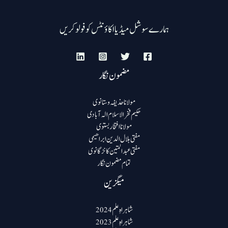
ہمارے سوشل میڈیا اکاؤنٹس کو فولو کریں
مضمون نگار
مولانا حذیفہ وستانوی
حکیم فخرالاسلام الہ آبادی
مولانا افتخار بستوی
مفتی ہلال الدین ابراھیمی
مفتی عبد المتین کانڑگانوی
تمام مضمون نگار
میگزین
شاہراہِ علم 2024
شاہراہِ علم 2023