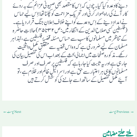
دینے کا وعدہ کیا گیا۔ چوں کہ اِس کا مقصد بھی صہیونی عزائم کے بہ روئے
کار آنے کی راہ ہموار کرنی اور تحریکِ مزاحمت کو کچلناتھا؛ اِس لیے حماس
نے امداد دینے کے اِس وعدے کو اپنے خلاف اِعلانِ جنگ قرار دیا ہے۔
(فلسطین کسی صلاح الدین کے انتظارمیں:ص۳۲ تا ۴۵) حالاتِ حاضرہ
کے تناظر میں مسلمانوں کا سب سے حساس مسئلہ قضیۂ فلسطین ہے ، لہٰذا ہر
مسلمان کے لیے ضروری ہے کہ وہ اس قضیہ سے متعلق مکمل واقفیت
رکھے ۔ مذکورہ صفحات میں اجمالی بحث کے بعد اب اس کی تفصیل بیان کی
جارہی ہے اور یہ ثابت کیا جارہا ہے کہ فلسطین پر صرف اورصرف
مسلمانوں کاہی ہراعتبار سے حق ہے اور اسرائیل ظالم اور ظلّام ہے، تو
آئیے مکمل تفصیل کے ساتھ اسے جاننے کی کوشش کرتے ہیں
→
Previous پوسٹ
Next پوسٹ
←
ملتے جلتے مضامین