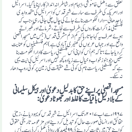
تعلق سے؛ مکمل خاموشی، اِبہام اور شاطرانہ اندازِ کار اپنایا گیا۔ اسرائیل
اور امریکہ کی طرف سے سارے شہرِ قدس کو اسرائیل کی متحدہ ابدی
راجدھانی- دار الحکومت بنائے جانے کی چال چلی جاتی رہی، جب کہ
فلسطینی مذاکرات کاروں کی طرف سے لَجاتے، شرماتے اور گھبراتے
ہوئے صرف یہ کہاجاتا رہا کہ کم از کم مشرقی قدس (جس میں مسجدِ اقصیٰ
واقع ہے اور جہاں عربوں کی گھنیری آبادی ہے) ہم فلسطینیوں کو عنایت
کردیاجائے؛ تاکہ ہم اُس کو اپنی اُس فلسطینی ریاست کا دار الحکومت بنا
سکیں، جو ہنوز خواب وخیال سے زیادہ کچھ نہیں اور اسرئیل کی نیت یہی
ہے کہ فلسطینی ریاست نام کی کوئی شے حقیقت کی زمین پر کوئی روپ دھار
نہ سکے۔
مسجد اقصیٰ پر اپنے حق کا بدلیل دعویٰ اور ہیکلِ سلیمانی
کے بلا دلیل باقیات کا غلط اور جھوٹا دعویٰ:
۱۹۶۷ء سے اب ۲۰۱۷ء تک اسرائیل نے شہر ِقدس کو یہودیا نے، زمینی
حقائق اور انسانی صورتِ حال کو تبدیل کردینے اور مزعومہ تاریخی حقوق
کو اپنے حق میں ثابت کردینے کی ۹۹ فیصد کار روائی مکمل کرلی ہے۔ اُس