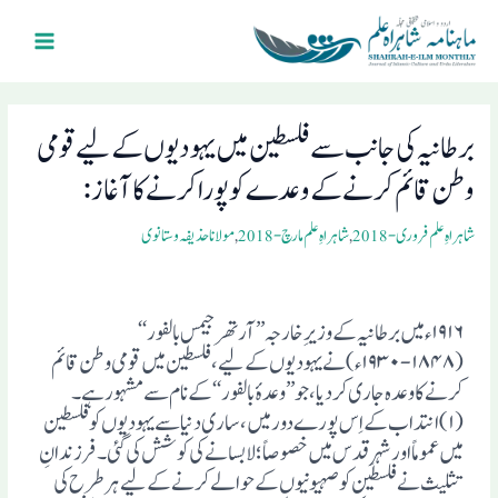
Ski
Main
t
Menu
conten
Post
navigation
برطانیہ کی جانب سے فلسطین میں یہودیوں کے لیے قومی
وطن قائم کرنے کے وعدے کو پورا کرنے کا آغاز:
شاہراہِ علم فروری- 2018
,
شاہراہِ علم مارچ- 2018
,
مولانا حذیفہ وستانوی
۱۹۱۶ء میں برطانیہ کے وزیرِ خارجہ ’’آرتھر جیمس بالفور‘‘
(۱۸۴۸-۱۹۳۰ء) نے یہودیوں کے لیے ، فلسطین میں قومی وطن قائم
کرنے کا وعدہ جاری کردیا، جو ’’وعدۂ بالفور‘‘ کے نام سے مشہور ہے۔
(۱)انتداب کے اِس پورے دور میں، ساری دنیا سے یہودیوں کو فلسطین
میں عموماً اور شہرِ قدس میں خصوصاً؛ لا بسانے کی کوشش کی گئی ۔ فرزندانِ
تثلیث نے فلسطین کو صہیونیوں کے حوالے کرنے کے لیے ہرطرح کی