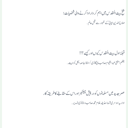
فتح بیت المقدس میں اہم کردار ادا کرنے والی شخصیات:
صلاح الدین ایوبی ؒ کے ظہور سے قبل عالمِ…
قبلۂ اول بیت المقدس کیوں اور کیسے؟!!
بقلم: مفتی عبد القیوم صاحب مالیگانوی/استاذ جامعہ اکل کوا بیت…
عصر جدیدمیں مسلمانوں کو درپیش چیلنجز اور اس کے مقابلے کا طریقہٴ کار
اداریہ: دوسری قسط: حذیفہ غلام محمد صاحب وستانوی (مدیر…