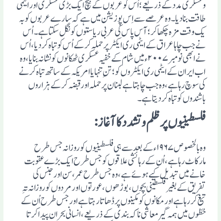
وعسکری مدد کے ذریعے ؛ اُس کو عربوں کے بیچ ایک بڑی عسکری اور ایٹمی
طاقت بنا دیا۔ وہ عرصے سے اِس پوزیشن میں ہے کہ سارے عربوں کو بہ
یک وقت مزہ چکھا کر؛ آس پاس کی عربی ریاستوں کو نگل سکتا ہے۔ اُس
نے جب چاہا عراق کے ایٹمی ری ایکٹر پر حملہ کرکے اُس کو تباہ کردیا، اُس
نے ابھی نومبر ۲۰۰۷ء میں شام کے خفیہ عسکری ٹھکانوں کو نشانہ بنایا، وہ
اب ایران کے ایٹمی ری ایکٹروں کو؛ تنِ تنہا یا امریکہ کے ساتھ تباہ کر نے
کی سوچ رہا ہے، وہ جب چاہتا ہے لبنان پر حملہ اور قبضہ کرکے ہزاروں
باشندوں کو تباہ کردیتا ہے۔
فلسطینیوں پر ظلم وتشدد کا آغاز:
وہ بالخصوص ۱۹۶۷ء کے بعد سے ہی فلسطینیوں کو روزانہ جس طرح
مارکاٹ رہا ہے، اُن کے رہائشی علاقوں کو جس طرح ایک بڑے عقوبت
خانے میں تبدیل کیے ہوئے ہے، وہ جس طرح عمر، سن اور جنس کی
تفریق کے بغیر فلسطینی بچوں، بوڑھوں، عورتوں اور مردوں کو روزانہ تہِ
تیغ کررہا ہے اور مکانوں کو مکینوں پر ڈھاتا رہتا ہے اور جس طرح اُن کے
خطّوں میں ہمہ گیر معاشی ناکہ بندی کے ذریعے ، انسانی بحران پیدا کرتا