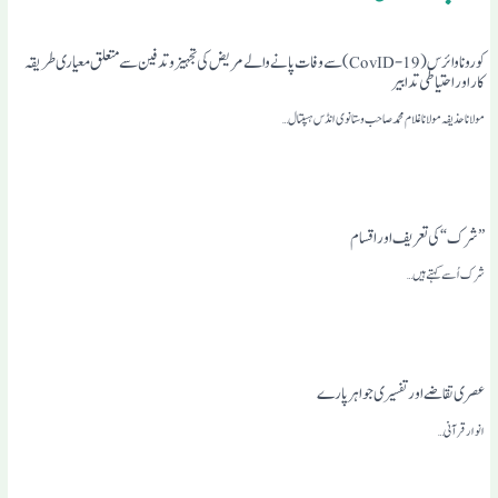
کوروناوائرس (19-CovID) سے وفات پانے والے مریض کی تجہیز و تد فین سے متعلق معیاری طریقہ
کار اور احتیاطی تدابیر
مولانا حذیفہ مولانا غلام محمد صاحب وستانوی انڈس ہسپتال…
”شرک“کی تعریف اور اقسام
شرک اُسے کہتے ہیں…
عصری تقاضے اور تفسیری جواہر پارے
انوار قرآنی …