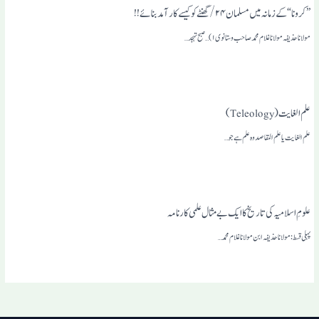
”کرونا“ کے زمانہ میں مسلمان ۲۴/ گھنٹے کو کیسے کار آمد بنائے!!
مولانا حذیفہ مولانا غلام محمد صاحب وستانوی ۱)…صبح تہجد…
علم الغایت (Teleology)
علم الغایت یا علم المقاصد وہ علم ہے جو…
علومِ اسلامیہ کی تاریخ کا ایک بے مثال علمی کارنامہ
پہلی قسط : مولانا حذیفہ ابن مولانا غلام محمد…