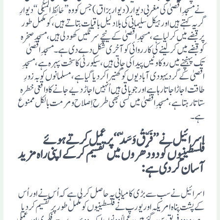
نے مسجدِ اقصیٰ کی مغربی دیوار(دیوار برّاق) جس کو وہ ’’حَائِطُ الْمَبْکٰی‘‘ دیوارِ
گریہ کہتے ہیں اور ہیکل سلیمانی کی بلا دلیل باقیات بتاتے ہیں، کو مکمل طور
پرقبضے میں کرلیا ہے، مسجدِ اقصیٰ کے نیچے سرنگیں کھود لی ہیں، مسجدِ صخرہ
کو قبضے میں کرلینے کی کار روائی کوآخری شکل دے دی ہے۔ مسجدِ اقصیٰ
تک پہنچنے میں روکاوٹیں پیدا کی جاتی ہیں، سیکورٹی کا سخت پہرہ ہے، مسجدِ
اقصیٰ کے گرد یہودی آبادیوں کو گھنیراکردیا گیا ہے، مسلمانوں کو بہ زورِ
طاقت اجاڑا جاتا رہا ہے اور جو باقی ہیں اُنہیں اجاڑ دیے جانے کا واقعی خطرہ
ستاتا رہتا ہے، مسجدِ اقصیٰ میں کسی بھی طرح اِصلاح ومرمت بالکل ممنوع
ہے۔
اسرائیل نے’’ فَرِّقْ وَسَدّ‘‘ پر عمل کرتے ہوئے
فلسطینیوں کو دو دھروں میں تقسیم کرکے اپنی راہ مزید
آسان کردی ہے :
اسرائیل نے سب سے بڑی کامیابی یہ حاصل کرلی ہے کہ اُس نے اور اُس
کے پشت پناہ امریکہ اور یورپ نے فلسطینیوں کو مکمل طور پر تقسیم کردیا