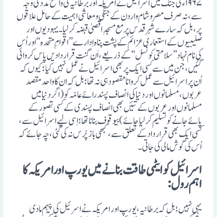
۱۹۶۷ء کی جنگ میں اسرائیل نے امریکہ اور برطانیہ کی واضح مدد کی وجہ
سے، نہ صرف مصر وشام واردن کے جنگی ومعاشی اہمیت کے حامل علاقوں
پر، بل کہ سارے شہر قدس پر مع مسجدِ اقصیٰ قبضہ کرلیا۔ یہودیوں اور
صلیبیوں کے استعماری عزائم کے پشت پناہ اِدارے ’’اقوامِ متحدہ‘‘ اور اُس
کی نام نہاد ’’سلامتی کونسل‘‘ کے ذریعے، اَن گنت قرار دادیں پاس کروائی
گئیں، جن میں سے کسی ایک پر بھی اسرائیل نے عمل نہیں کیا؛ کیوں کہ
اُن پر اسرائیل سے عمل کروانا مقصود ہی نہ تھا؛ بل کہ ان کا واحد مقصد
عربوں، مسلمانوں اور دنیا کی انصاف پسند رائے عامّہ کو (اگر دنیا میں
مسلمانوں اور عربوں کے تئیں بھی انصاف پسندی کے کسی تصور کے
پائے جانے کو تسلیم کر لیا جائے) بیوقوف بنانا تھا؛ اِسی لیے اسرائیل سے،
کسی ایک بھی قرار دادکے تعلق سے، کبھی باز پُرس نہ کی گئی، چہ جائے کہ
اُس کی گوش مالی کی جاتی ۔
اسرائیل کو ایٹمی طاقت بنانے میں یورپ اورامریکہ کا
اہم رول :
یہی نہیں؛ بل کہ برطانیہ ، یورپ اور امریکہ نے اسرئیل کی پیہم مادی