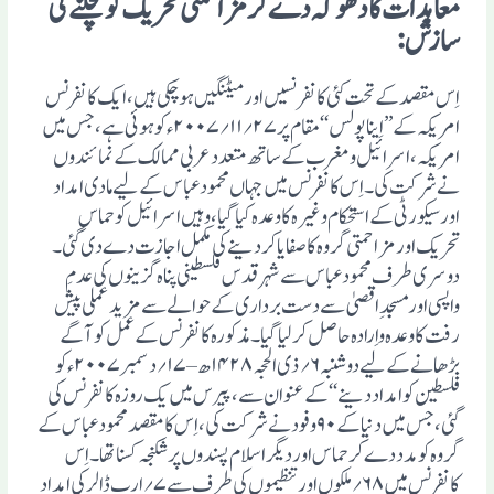
معاہدات کا دھوکہ دے کر مزاحمتی تحریک کو کچلنے کی
سازش :
اِس مقصد کے تحت کئی کانفرنسیں اور میٹنگیں ہوچکی ہیں،ایک کانفرنس
امریکہ کے ’’اِیناپولس‘‘ مقام پر۲۷؍۱۱؍۲۰۰۷ء کو ہوئی ہے، جس میں
امریکہ، اسرائیل ومغرب کے ساتھ متعدد عربی ممالک کے نمائندوں
نے شرکت کی۔ اِس کانفرنس میں جہاں محمود عباس کے لیے مادی امداد
اور سیکورٹی کے استحکام وغیرہ کا وعدہ کیا گیا، وہیں اسرائیل کو حماس
تحریک اور مزاحمتی گروہ کا صفایا کردینے کی مکمل اجازت دے دی گئی۔
دوسری طرف محمود عباس سے شہر قدس فلسطینی پناہ گزینوں کی عدمِ
واپسی اور مسجدِ اقصیٰ سے دست برداری کے حوالے سے مزید عملی پیش
رفت کا وعدہ واِرادہ حاصل کر لیا گیا۔ مذکورہ کانفرنس کے عمل کو آگے
بڑھانے کے لیے دو شنبہ ۶؍ذی الحجہ ۱۴۲۸ھ – ۱۷؍دسمبر ۲۰۰۷ء کو
فلسطین کو امداد دینے ‘‘ کے عنوان سے، پیرس میں یک روزہ کانفرنس کی
گئی، جس میں دنیا کے ۹۰ وفود نے شرکت کی، اِس کا مقصد محمود عباس کے
گروہ کو مدد دے کر حماس اور دیگر اسلام پسندوں پر شکنجہ کسنا تھا۔ اِس
کانفرنس میں ۶۸؍ملکوں اور تنظیموں کی طرف سے ۷ ؍ارب ڈالر کی امداد