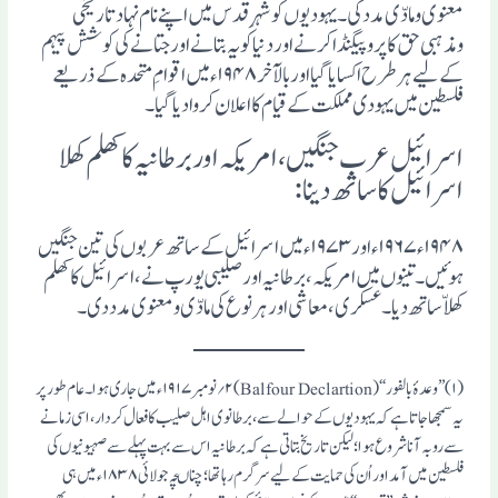
معنوی ومادّی مدد کی۔ یہودیوں کو شہرِ قدس میں اپنے نام نہاد تاریخی
ومذہبی حق کا پروپیگنڈا کرنے اور دنیا کو یہ بتانے اور جتانے کی کوشش پیہم
کے لیے ہرطرح اکسایا گیا اور بالآخر ۱۹۴۸ء میں اقوامِ متحدہ کے ذریعے
فلسطین میں یہودی مملکت کے قیام کا اعلان کروادیا گیا ۔
اسرائیل عرب جنگیں ،امریکہ اوربرطانیہ کا کھلم کھلا
اسرائیل کا ساتھ دینا :
۱۹۴۸ء ۱۹۶۷ء اور ۱۹۷۳ء میں اسرائیل کے ساتھ عربوں کی تین جنگیں
ہوئیں۔ تینوں میں امریکہ، برطانیہ اور صلیبی یورپ نے، اسرائیل کا کھلم
کھلاّ ساتھ دیا۔ عسکری، معاشی اور ہر نوع کی مادّی ومعنوی مدد دی۔
(۱) ’’وعدۂ بالفور‘‘ (Balfour Declartion) ۲؍نومبر ۱۹۱۷ء میں جاری ہوا۔ عام طور پر
یہ سمجھا جاتا ہے کہ یہودیوں کے حوالے سے، برطانوی اہل صلیب کا فعال کردار، اسی زمانے
سے روبہ آنا شروع ہوا؛ لیکن تاریخ بتاتی ہے کہ برطانیہ اس سے بہت پہلے سے صہیونیوں کی
فلسطین میں آمد اور اُن کی حمایت کے لیے سرگرم رہا تھا؛ چناںچہ جولائی ۱۸۳۸ء میں ہی