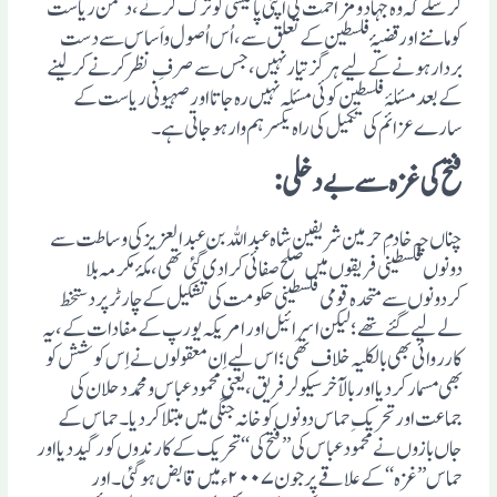
کرسکے کہ وہ جہاد ومزاحمت کی اپنی پالیسی کو ترک کرنے، دشمن ریاست
کو ماننے اور قضیۂ فلسطین کے تعلق سے، اُس اُصول واَساس سے دست
بردار ہونے کے لیے ہرگز تیار نہیں، جس سے صرفِ نظر کرنے کرلینے
کے بعد مسئلۂ فلسطین کوئی مسئلہ نہیں رہ جاتا اور صہیونی ریاست کے
سارے عزائم کی تکمیل کی راہ یکسر ہم وار ہوجاتی ہے۔
فتح کی غزہ سے بے دخلی :
چناں چہ خادمِ حرمین شریفین شاہ عبد اللہ بن عبد العزیز کی وساطت سے
دونوں فلسطینی فریقوں میں صلح صفائی کرادی گئی تھی، مکۂ مکرمہ بلا
کردونوں سے متحدہ قومی فلسطینی حکومت کی تشکیل کے چارٹرپردستخط
لے لیے گئے تھے؛ لیکن اسرائیل اور امریکہ یورپ کے مفادات کے، یہ
کارروائی بھی بالکلیہ خلاف تھی؛ اس لیے اِن معقولوں نے اِس کوشش کو
بھی مسمار کردیا اور بالآخر سیکولرفریق، یعنی محمود عباس ومحمد دحلان کی
جماعت اور تحریکِ حماس دونوں کو خانہ جنگی میں مبتلا کردیا۔ حماس کے
جاں بازوں نے محمود عباس کی ’’فتح کی‘‘ تحریک کے کارندوں کور گید دیا اور
حماس’’غزہ‘‘ کے علاقے پر جون۲۰۰۷ء میں قابض ہوگئی ۔اور