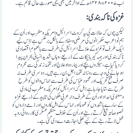
اب ۲۰۰۷=۱۴۲۸ھ کے اواخر میں بھی یہی صورتِ حال قائم ہے۔
غزہ کی ناکہ بندی :
لیکن چوں کہ حالات کی یہ کروٹ اسرائیل وامریکہ ومغرب اور اُن کے
ہم نوا عرب حکمرانوں کی مرضی ومفاد کے بالکل برعکس ہے؛ اِس لیے
ایک طرف تو غزہ کے علاقے اسرائیل کی طر ف سے بالعموم اقتصادی
ناکہ بندی اور ہمہ گیر بائیکاٹ کے ذریعے، وہاں شدیدانسانی بحران پیدا
کردیا گیاہے، سیکڑوں بچے اور بیمار دوا وعلاج اور لقمۂ زندگی سے محروم
ہوجانے کی وجہ سے روزانہ لقمۂ اجل بن رہے ہیں۔ دوسری طرف نہ
صرف فتحِ تحریک اور محمود عبّاس کی طرف سے حماس والوں کو طرح
طرح سے ستایا جارہا ہے؛ بل کہ اسرائیل کو امریکہ ومغرب کی مادی
ومعنوی امداد اور اُن کے طرف دار عربی ملکوں کی تایید کے ذریعے غزہ
کے سارے باشندوں کو عموماً اور حماس کے اہل کاروں اور ذمے داروں کو
خصوصاً تہِ تیغ کرتے رہنے اور اُن کے خلاف منظم عسکری کار روائی روبہ
عمل لاتے رہنے کے لیے کھلی اجازت دے دی گئی ہے۔