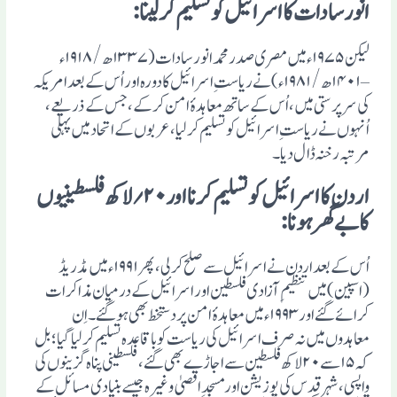
انورسادات کا اسرائیل کو تسلیم کرلینا :
لیکن ۱۹۷۵ء میں مصری صدر محمد انور سادات (۱۳۳۷ھ/۱۹۱۸ء
– ۱۴۰۱ھ/۱۹۸۱ء )نے ریاستِ اسرائیل کا دورہ اور اُس کے بعد امریکہ
کی سرپرستی میں، اُس کے ساتھ معاہدۂ امن کرکے، جس کے ذریعے،
اُنہوں نے ریاستِ اسرائیل کو تسلیم کرلیا، عربوں کے اتحاد میں پہلی
مرتبہ رخنہ ڈال دیا۔
اردن کا اسرائیل کو تسلیم کرنا اور ۲۰؍ لاکھ فلسطینیوں
کا بے گھر ہونا :
اُس کے بعد اردن نے اسرائیل سے صلح کرلی، پھر ۱۹۹۱ء میں مڈریڈ
(اسپین) میں تنظیمِ آزادی فلسطین اور اسرائیل کے درمیان مذاکرات
کرائے گئے اور ۱۹۹۳ء میں معاہدۂ امن پر دستخط بھی ہوگئے۔ اِن
معاہدوں میں نہ صرف اسرائیل کی ریاست کو باقاعدہ تسلیم کرلیا گیا؛ بل
کہ ۱۵ سے ۲۰ لاکھ فلسطین سے اجاڑے بھی گئے، فلسطینی پناہ گزینوں کی
واپسی، شہر قدس کی پوزیشن اور مسجدِ اقصیٰ وغیرہ جیسے بنیادی مسائل کے