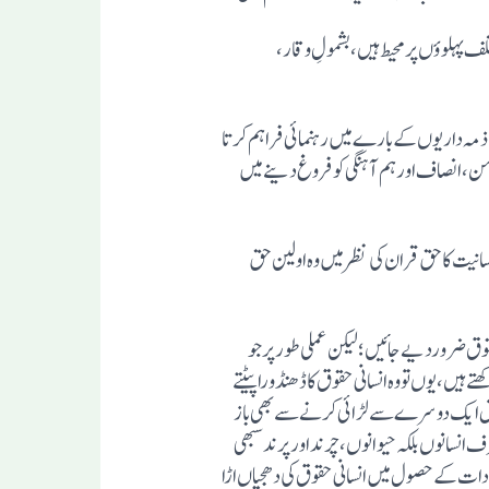
ف پہلوؤں پر محیط ہیں، بشمولِ وقار،
مہ داریوں کے بارے میں رہنمائی فراہم کرتا
، انصاف اور ہم آہنگی کو فروغ دینے میں
انیت کا حق قران کی نظر میں وہ اولین حق
وق ضروردیے جائیں؛ لیکن عملی طور پر جو
ں، یوں تو وہ انسانی حقوق کا ڈھنڈورا پیٹتے
تعلق ایک دوسرے سے لڑائی کرنے سے بھی باز
 انسانوں بلکہ حیوانوں، چرند اور پرند سبھی
ات کے حصول میں انسانی حقوق کی دھجیاں اڑا