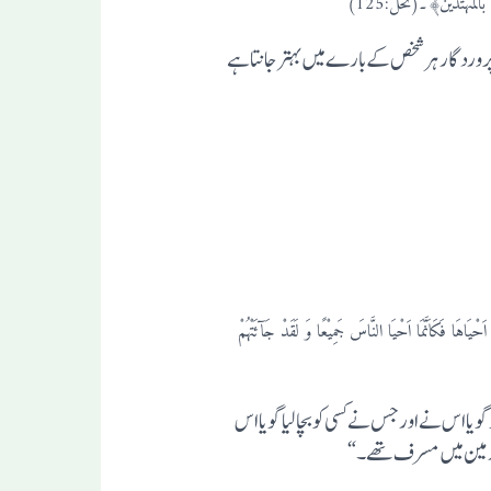
لمہتدین﴾۔
(نحل:125)
پروردگارہرشخص کے بارے میں بہترجانتا ہے
 فَکَاَنَّمَا اَحْیَا النَّاسَ جَمِیْعًا وَ لَقَدْ جَآئَتْہُمْ
ویا اس نے اور جس نے کسی کو بچا لیا گویا اس
ی زمین میں مسرف تھے۔ “