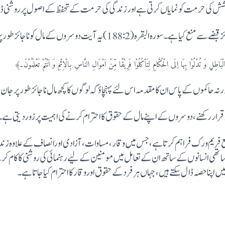
 کوشش کی حرمت کو نمایاں کرتی ہے اور زندگی کی حرمت کے تحفظ کے اصول پر روشنی ڈ
ہ آیت دوسروں کے مال کو ناجائز طور پرکھانے کے خلاف نصیحت کرتی ہے:
ُوْا بِہَا اِلَی الْحُکَّامِ لِتَاْکُلُوْا فَرِیْقًا مِّنْ اَمْوَالِ النَّاسِ بِالْاِثْمِ وَ اَنْتُمْ تَعْلَمُوْنَ۔﴾
نہ حاکموں کے پاس ان کا مقدمہ اس لئے پہنچاؤ کہ لوگوں کا کچھ مال ناجائز طور پرجان 
قرار رکھنے، دوسروں کے اپنے مال کے حقوق کا احترام کرنے کی اہمیت پرزوردیتی ہے۔
 فریم ورک فراہم کرتا ہے، جس میں وقار، مساوات، آزادی اورانصاف کے علاوہ زن
اتھی انسانوں کے ساتھ ان کے تعامل میں مومنین کے لیے رہنمائی کی روشنی کا کام کرت
اپنا حصہ ڈال سکتے ہیں، جہاں ہرفرد کے حقوق اوروقار کا احترام کیا جاتا ہے۔