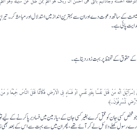
سنة وجادلہم بالتی ہی احسن ان ربک ہو اعلم بمن ضل عن سبیله وہو اعلم با
حت کے ساتھ دعوت دے اوران سے بہترین انداز میں استدلال اور مباحثہ کر۔ تیرا 
ہدایت پائی ہے۔
 کے حقوق کے تحفظ پربہت زور دیتا ہے۔
ه مَنْ قَتَلَ نَفْسًا بِغَیْرِ نَفْسٍ اَوْ فَسَادٍ فِی الْاَرْضِ فَکَاَنَّمَا قَتَلَ النَّاسَ جَمِیْعًا وَ مَنْ اَحْیَاہَا
ی الْاَرْضِ لَمُسْرِفُوْنَ۔﴾
جو شخص کسی جان کو قتل کرے بغیر کسی جان کے، یا زمین میں فساد برپا کرنے کے لیے تو گ
ے پاس ہمارے رسول کھلے دلائل لے کر آئے تھے، پھران میں سے بہت سے اس کے بعد بھ