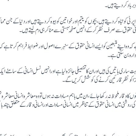
 برباد کر دیتے ہیں۔
 کو تباہ کردیتے ہیں، بچوں کو یتیم اور خواتین کو بیوہ کردیتے ہیں اور دنیا کے جن ممال
ی حقوق سے صرف نظر کر کے انہیں صفحہٴ ہستی سے مٹا کر ہی دم لیتے ہیں۔
کہ وہ اپنے متبعین کو ایسے انسانی حقوق کے سنہرے اصول اور ضوابط فراہم کرتا ہے کہ ا
ہوارہ بن سکتی ہے۔
ت ساری باتیں کی ہیں اوران کا تفصیلی جائزہ لیا ہے اورانہیں نسلِ انسانی کے سامنے 
زا کو نظر قارئین کرنے کی کوشش کریں گے۔
قار ملحوظ نہ رکھا جائے، ان میں باہم مساوات نہ ہوں تو وہ معاشرہ انسانی معاشرہ نہی
وشنی میں انسانی حقوق کے تناظر میں انسانی مساوات اورانسانی وقار کے متعلق چند 