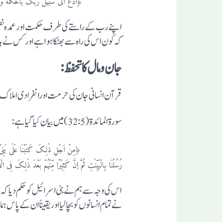
﴿ادع الی سبیل ربک بالحکمة والموعظة الح
اپنے رب کے راستے کی طرف حکمت اورعمدہ نصی
کہ کون اس کی راہ سے بھٹکا ہوا ہے اور کس نے 
جان و مال کا تحفظ:
قرآن انسانی جان کی حرمت اورانفرادی املاک
سورة المائدة (32:5) میں بیان کیا گیا ہے:
﴿مِنْ اَجْلِ ذٰلِکَ کَتَبْنَا عَلٰی بَنِیْ اِسْرَآئِیْلَ اَنَّ
رُسُلُنَا بِالْبَیِّنٰتِ ثُمَّ اِنَّ کَثِیْرًا مِّنْہُمْ بَعْدَ ذٰلِکَ فِ
اس کی وجہ سے ہم نے بنی اسرائیل کو حکم دیا کہ 
نے تمام انسانوں کو بچا لیا اور یقیناً ان ک