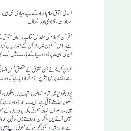
انسانی حقوق تمام افراد کے لیے بنیادی حق ہیں،
مساوات، آزادی اور انصاف۔
’قرآن‘ اسلام کی مقدس کتاب، انسانی حقوق کے
ہے۔ اس مضمون میں قرآن کے اندربیان کردہ ان
ان کی اہمیت پرزوردینے کے بارے میں ایک تجزی
قرانِ کریم نے جن حقوق کے متعلق نسلِ انسانی ک
ہے، جسے ہر فردِ بشرپرلازم قراردیا ہے کہ وہ ا
یوں تو دنیا میں تمام انسانوں، تہذیبوں، ملک
تصویر سامنے آتی ہے اس سے اندازہ ہوتا ہے کہ ا
ہیں، نہ صرف انسانی حقوق بلکہ جانوروں کے حق
نہیں آتے ہیں، اگران کو راستے میں کوئی پرندہ 
کے ہمدرد ہیں، سبھی کوان کے حقوق دیتے ہیں، 