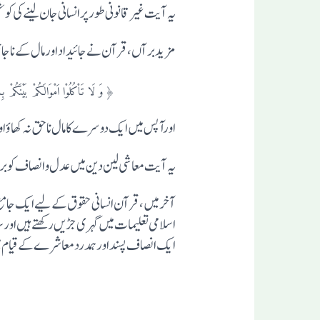
یہ آیت غیر قانونی طور پرانسانی جان لینے کی
مزید برآں، قرآن نے جائیداد اورمال کے ناجائز قبضے سے منع کیا ہے۔ سورہ البقرہ (188:2)ی
﴿ وَ لَا تَاْکُلُوْا اَمْوَالَکُمْ بَیْنَکُمْ بِالْبَاطِلِ وَ تُدْل
اورآپس میں ایک دوسرے کا مال ناحق نہ کھاؤ اور 
یہ آیت معاشی لین دین میں عدل و انصاف کو بر
آخر میں، قرآن انسانی حقوق کے لیے ایک جامع
اسلامی تعلیمات میں گہری جڑیں رکھتے ہیں اورس
ایک انصاف پسند اور ہمدرد معاشرے کے قیام میں 