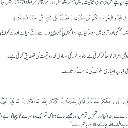
کی سماجی حیثیت یا پس منظر کچھ بھی ہو۔ سورة الاسراء (17:70) میں کہا گیا ہے:
وَ الْبَحْرِ وَ رَزَقْنٰہُمْ مِّنَ الطَّیِّبٰتِ وَ فَضَّلْنٰہُمْ عَلٰی کَثِیْرٍ مِّمَّنْ خَلَقْنَا تَفْضِیْلًا۔﴾
نہیں خشکی اورتری میں سوار کیا ہے اورانہیں پاکیزہ چیزوں سے رزق دیا ہے اوران کو ا
ہی اعزاز کو اجاگر کرتی ہے، جو ہرفرد کی مساوی قدر و قیمت کی تصدیق کرتی ہے۔
 بنیاد پرامتیازی سلوک کی مذمت کرتا ہے۔
جَعَلْنٰکُمْ شُعُوْبًا وَّ قَبَآئلَ لِتَعَارَفُوْا-اِنَّ اَکْرَمَکُمْ عِنْدَ اللّٰہِ اَتْقٰکُمْ-اِنَّ اللّٰہَ عَلِیْمٌ خَبِیْر
 سے پیدا کیا اورتمہیں قومیں اور قبیلے بنائے ؛تاکہ تم ایک دوسرے کو پہچانو، بے
 شک اللہ جاننے والا اور باخبر ہے۔“