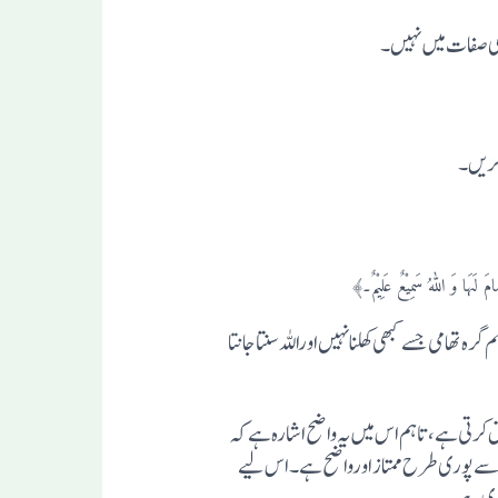
اوی صفات میں نہیں۔
 کریں۔
مَ لَہَا وَ اللّٰہُ سَمِیْعٌ عَلِیْمٌ۔﴾
تھامی جسے کبھی کھلنا نہیں اوراللہ سنتا جانتا
کرتی ہے، تاہم اس میں یہ واضح اشارہ ہے کہ
سے پوری طرح ممتاز اورواضح ہے۔ اس لیے