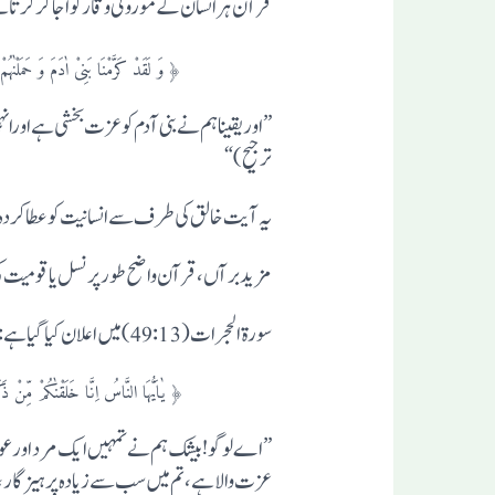
قرآن ہرانسان کے موروثی وقار کواجاگرکرتا ہے، چاہے اس 
﴿ وَ لَقَدْ کَرَّمْنَا بَنِیْ اٰدَمَ وَ حَمَلْنٰہُمْ فِی الْبَرِّ 
”اور یقینا ہم نے بنی آدم کو عزت بخشی ہے اورا
ترجیح)“
یہ آیت خالق کی طرف سے انسانیت کوعطا کردہ ال
مزید برآں، قرآن واضح طورپرنسل یا قومیت کی
سورة الحجرات (49:13) میں اعلان کیا گیا ہے:
﴿ یٰاَیُّہَا النَّاسُ اِنَّا خَلَقْنٰکُمْ مِّنْ ذَکَرٍ وَّ اُنْثٰی وَ 
”اے لوگو! بیشک ہم نے تمہیں ایک مرد اورعورت
عزت والاہے،تم میں سب سے زیادہ پرہیزگار، بے