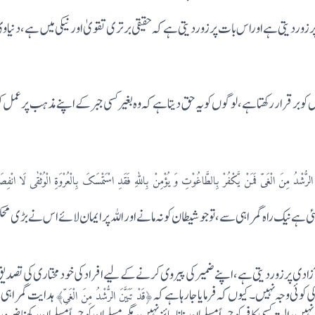
 پرزوردیتی ہے اوراس بات پرزوردیتی ہے کہ حقیقی برتری تقویٰ اورنیکی میں ہے، دنی
کو برقرار رکھتا ہے، لوگوں کو یہ حق دیتا ہے کہ وہ بغیر کسی جبر کے اپنے مذہب پرعمل
رُّشْدُ مِنَ الْغَیّ فَمَنْ یَّکْفُرْ بِالطَّاغُوْتِ وَ یُؤْمِنْ بِاللّٰہِ فَقَدِ اسْتَمْسَکَ بِالْعُرْوَةِ الْوُثْقٰی لَا انْفِصَا
یک راہ گمراہی سے، تو جو شیطان کو نہ مانے اور اللہ پر ایمان لائے اس نے بڑی محکم گرہ 
ی پرزوردیتی ہے، اپنے ضمیر کی پیروی کرنے کے لیے افراد کی خود مختاری کی تصدیق 
کوئی وجہ نہیں۔ کیوں کہ فرمایا جا رہا ہے کہ
ہدایت گمراہی 
﴿قَدْ تَبَیَّنَ الرُّشْدُ مِنَ الْغَیِّ﴾