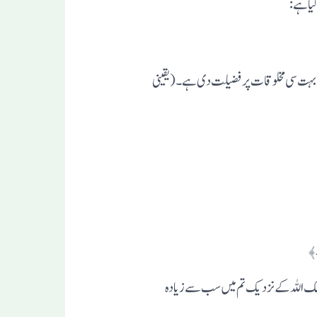
پنی بہت سی مخلوقات پر فضیلت دی ہے۔( یقینی
ٌ۔﴾
 شک اللہ کے نزدیک تم میں سب سے زیادہ