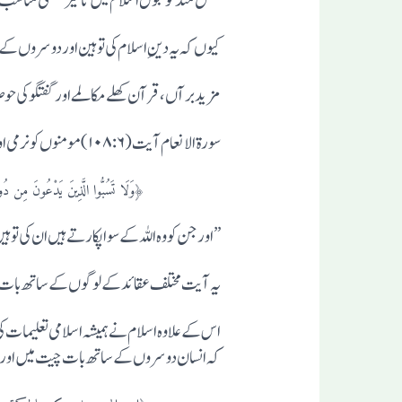
عقل مند کو قبول اسلام میں تاخیر قطعی مناسب نہی
کیوں کہ یہ دینِ اسلام کی توہین اور دوسروں کے 
مزید برآں، قرآن کھلے مکالمے اور گفتگو کی حوص
سورة الانعام آیت (۱۰۸:۶) مومنوں کو نرمی اور حکمت کے ساتھ بات کرنے کی نصیحت کرتی ہے:
﴿وَلَا تَسُبُّوا الَّذِینَ یَدْعُونَ مِن دُونِ اللَّہِ فَیَ
”اور جن کو وہ اللہ کے سوا پکارتے ہیں ان کی توہی
یہ آیت مختلف عقائد کے لوگوں کے ساتھ بات چی
اس کے علاوہ اسلام نے ہمیشہ اسلامی تعلیمات ک
کہ انسان دوسروں کے ساتھ بات چیت میں اوراشا