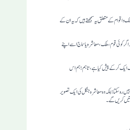
ک و اقوام کے متعلق یہ سمجھتے ہیں کہ یہ ان کے
گر کوئی قوم، ملک، معاشرہ یا سماج اسے اپنے
ایک ایک کر کے پیش کیا ہے، تاہم؛ ہم اس
ں رہ سکتا ؛بلکہ وہ معاشرہ جنگل کی ایک تصویر
باتیں کریں گے۔