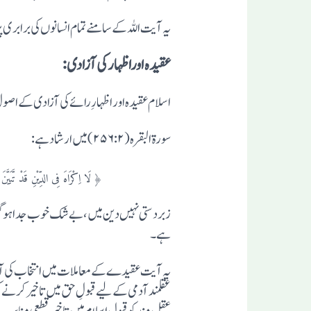
یہ آیت اللہ کے سامنے تمام انسانوں کی برابری
عقیدہ اوراظہارکی آزادی:
اسلام عقیدہ اور اظہارِ رائے کی آزادی کے اصول 
سورة البقرہ (۲۵۶:۲) میں ارشاد ہے:
﴿ لَا اِکْرَاہَ فِی الدِّیْنِ قَدْ تَّبَیَّنَ ال
زبردستی نہیں دین میں، بے شک خوب جدا ہوگئی ہے ن
ہے۔
یہ آیت عقیدے کے معاملات میں انتخاب کی آزاد
عقلمند آدمی کے لیے قبولِ حق میں تاخیر کرنے کی 