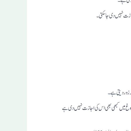
روری ہے۔
اجازت نہیں دی جاسکتی۔
پرزوردیتی ہے۔
فروغ میں کبھی بھی اس کی اجازت نہیں دی ہے