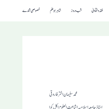
فقہ و فتاویٰ
شب و روز
شاہراہِ علم
خصوصی شمارے
محمد سلیمان اختر فاروقی
استاذ جامعہ اسلامیہ اشاعت العلوم اکل کوا