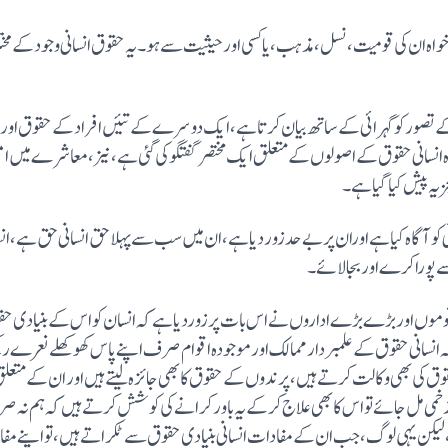
 خواہ ان کی قومیت، نسل، مذہب، یا کسی اورحیثیت سے ہو۔ یہ حقوق انسانی وجود کے مختل
 تصور کو گہرائی کے ساتھ بیان کرتا ہے، ایک دوسرے کے تئیں افراد کے حقوق اور ذ
سانی حقوق کے اصولوں کے متعلق ایک مختصر گفتگو کی گئی ہے، نیز، معاشرے میں امن
ہ پیش کیا گیا ہے۔
و آگاہ کیا ہے اوران پر بے حد زور دیا ہے، ان میں سب سے پہلا حق انسانی حق ہے، انس
سے پورا کرے اور بجا لائے۔
وں، قوموں اوربڑے بڑے اداروں نے اس بات پرزوردیا ہے کہ انسان کواس کے بنیادی حق
نسانی حقوق کے علمبردار ممالک اور موجودہ اقوام صرف اپنے پاس کھوکھلے نعرے رکھتے ہی
وق کی بھی وکالت کرتے ہیں، پرندوں کے حقوق کا بھی جائزہ لیتے ہیں اور ان کے م
زخمی مل جائے تواس کا بھی علاج کر کے یہ باور کرانے کی کوشش کرتے ہیں کہ ہم نہ صرف
لیکن یہی لوگ، جب ان کے مفادات انسانی بنیادی حقوق سے ٹکراتے ہیں، تواپنے مفاد