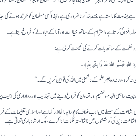
ں، البتہ کسی کافر کو جبراً مسلمان بنانا جائزنہیں، مگر مسلمان کو جبراً مسلمان رکھنا ض
لیے بغاوت کا راستہ ہے جسے بند کرنا ضروری ہے، لہٰذا کسی مسلمان کو مُرتَد ہونے کی 
لہ افزائی کرتا ہے، احترام کے ساتھ خیالات اورآرا کے تبادلے کو فروغ دیتا ہے۔
سُبُّوا اللَّہَ عَدْ وًا بِغَیْرِ عِلْمٍ﴾۔
ن نہ کرو، ورنہ وہ بغیرعلم کے دشمنی میں اللہ کی توہین کریں گے۔ “
ت، باہمی افہام و تفہیم اورتعاون کو فروغ دینے میں تہذیب اوررواداری کی اہمیت 
ی اشاعت کے سلسلے میں ادب خلاف کا پورا پورا لحاظ رکھا ہے اوراسلامی تعلیمات کے 
عتِ دین کی کوششوں میں ناشائستہ کلمات ادا کرے، بلکہ ارشاد باری تعالیٰ ہے۔