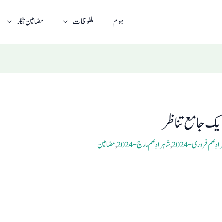
ہوم
ملفوظات
مضامین نگار
ایک جامع تناظر
ہِ علم فروری- 2024
,
شاہراہِ علم مارچ- 2024
,
مضامین