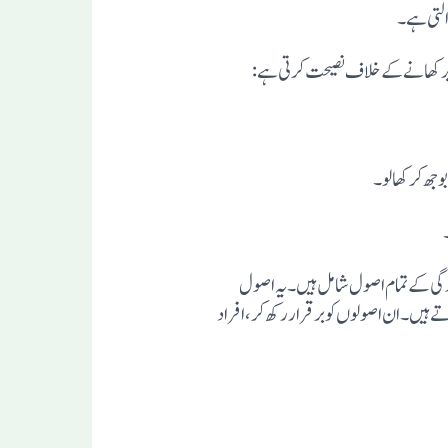
التی ہے۔
بوجھ کرکھالو۔
دگی کے تمام اصول شامل ہیں۔ یہ اصول
ے ہیں۔ ان اصولوں کو برقرار رکھ کر، افراد