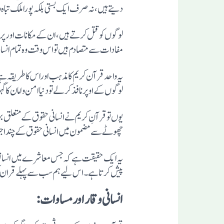
دیتے ہیں، نہ صرف ایک بستی بلکہ پورا ملک تباہ و
لوگوں کو قتل کرتے ہیں، ان کے مکانات اورپراپرٹی
مفادات سے متصادم ہیں تواس وقت وہ تمام انسان
یہ واحد قرآن کریم کا مذہب اوراس کا طریقہ ہے 
لوگوں کے اوپر نافذ کرلے تو دنیا امن و امان کا گ
یوں تو قرآنِ کریم نے انسانی حقوق کے متعلق بہ
چھوٹے سے مضمون میں انسانی حقوق کے چند اج
یہ ایک حقیقت ہے کہ جس معاشرے میں انسانوں کا و
پیش کرتا ہے۔ اس لیے ہم سب سے پہلے قران کی ر
انسانی وقار اور مساوات: