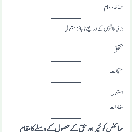
عقائد و اوہام
بڑی طاقتوں کے ذریعے ناجائز استعمال
تحقیقی
حقیقت
استعمال
مفادات
سائنس کو خیر اور حق کے حصول کے وسیلے کامقام