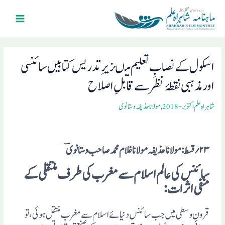
Ski
Main
t
Menu
conten
Post
navigation
اسکول کے نصابِ تعلیم میںزیرِ تدریس کتابیں سائنسی
اور مذہبی نقطۂ نظر سے قابلِ اصلاح
شاہراہِ علم اکتوبر- 2018
,
مولانا حذیفہ وستانوی
۲۳؍ قسط: مولانا حذیفہ مولانا غلام محمد صاحب وستانوی ؔ
سائنس کی عالم اسلام سے مغرب کی طرف منتقلی کے
منفی اثرات:
قرونِ وسطی میں جب سائنس دنیائے اسلام سے مغرب منتقل ہوئی، تو