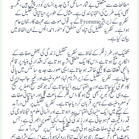
مطالعات سے متعلق بے شمار مسائل آج جدید انسان کو درپیش ہیں ،مگر یہ
بھی ایک طرح کی انتہا پسندی ہے۔ مثال کے طور پر حیاتیاتی تقلیل کے
نظریہ کے زیر اثر Frommeکے بہ قول موت سے محبت کا رجحان عام
ہوا ہے۔ نظریۂ تقلیل کی تباہ کن منطق کو منور احمدانیس نے ان الفاظ میں
بیان کیا ہے۔
تکنیک اور طرزِ فکر کے لحاظ سے نظریۂ تقلیل زندگی کی بعض صفات کے
انکار پر منتج ہوتا ہے، ا س کا ایک منطقی اثر یہ ہوتا ہے کہ اقدار کی بنیاد پر قائم
باہمی تعلقات کا بھی خاتمہ ہو جاتا ہے؛ یہی صورت جدید سائنس میں پائی
جاتی ہے۔ نظریۂ تقلیل کے زیر اثر نام نہاد معروضیت اور غیر جانب داری
کا دعویٰ کیا جاتا ہے اور یہ التباس پیدا کیا جاتا ہے کہ جو نکتہ سطحِ اصغر پر صحیح
ہے وہی سطح اکبر پر بھی صحیح ہوگا، اس فکر کے باعث کلی اور حیاتیاتی صفات
کو معروضیت کے نام پر قربان کردیا جاتا ہے۔ نظریۂ تقلیل پر عمل درآمد
کے نتیجے میں ایک منہاجی التباس پیدا ہوتا ہے اور انسانی علوم و ٹیکنالوجی کی
قدر و قیمت کم ہو جاتی ہے اور زندگی کی ایک ایسی تصویر ابھرتی ہے ،جس
میں زندگی کی صفات ناپید ہوتی ہیں۔ تقلیلی سائنس پر عمل درآمد کے
باعث ماضی قریب میں جو ہولناک تباہی رونما ہوئی ہے اس کے اثرات ہم