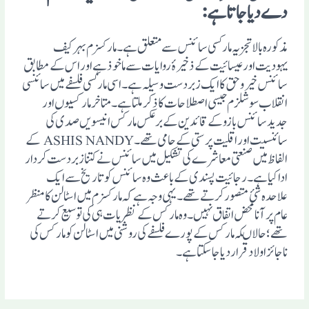
دے دیا جاتا ہے:
مذکورہ بالا تجزیہ مارکسی سائنس سے متعلق ہے۔ مارکسزم بہرکیف
یہودیت اور عیسائیت کے ذخیرۂ روایات سے ماخوذ ہے اور اس کے مطابق
سائنس خیر و حق کا ایک زبردست وسیلہ ہے۔ اسی مارکسی فلسفے میں سائنسی
انقلاب سوشلزم جیسی اصطلاحات کا ذکر ملتا ہے۔ متاخر مارکسیوں اور
جدید سائنس بازو کے قائدین کے برعکس مارکس انیسویں صدی کی
سائنسیت او ر اقلیت پرستی کے حامی تھے۔ ASHIS NANDY کے
الفاظ میں صنعتی معاشرے کی تشکیل میں سائنس نے کتنا زبردست کردار
ادا کیا ہے۔ رجائیت پسندی کے باعث وہ سائنس کو تاریخ سے ایک
علاحدہ شئ متصور کرتے تھے۔ یہی وجہ ہے کہ مارکسزم میں اسٹالن کا منظر
عام پر آنا محض اتفاق نہیں۔ وہ مارکس کے نظریات ہی کی توسیع کرتے
تھے؛ حالاںکہ مارکس کے پورے فلسفے کی روشنی میں اسٹالن کو مارکس کی
ناجائز اولاد قرار دیا جاسکتا ہے۔