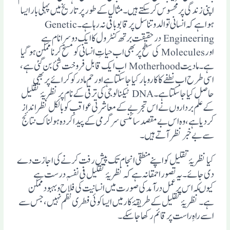
اپنی زندگی پر محسوس کرسکتے ہیں۔ مثال کے طور پر تاریخ میں پہلی بار ایسا
ہوا ہے کہ انسانی توالد و تناسل پر قابو باقی نہ رہا ہے۔ Genetic
Engineering درحقیقت برتھ کنٹرول کا ایک دوسرا نام ہے
اور Molecules کی سطح پر بھی اب حیاتِ انسانی کو مسخ کرنا ممکن ہوگیا
ہے۔ مادیت Motherhood اب ایک قابل فروخت شئ بن گئی ہے،
اسی طرح اب نطفے کا کاروبار کیا جاسکتا ہے او رحم مادر کو کرائے پربھی
حاصل کیا جاسکتا ہے۔ DNA ٹیکنالوجی کی ترقی کے نام پر نظریۂ تقلیل
کے علم برداروں نے اس تجربے کے معاشرتی عواقب کو بالکل نظر انداز
کردیا ہے، وہ اس بے مقصد سائنسی سرگرمی کے پیدا کردہ ہولناک نتائج
سے بے خبر نظر آتے ہیں۔
کیا نظریۂ تقلیل کو اپنے منطقی انجام تک پیش رفت کرنے کی اجازت دے
دی جائے۔ یہ تصور احمقانہ ہے کہ نظریۂ تقلیل فی نفسہٖ درست ہے
کیوںکہ اس پر عمل درآمد کی صورت میں انسانیت کی فلاح و بہبود ممکن
ہے۔ نظریۂ تقلیل کے طریقۂ کار میں ایسا کوئی فطری نظم نہیں ،جس سے
اسے راہِ راست پر قائم رکھا جاسکے۔