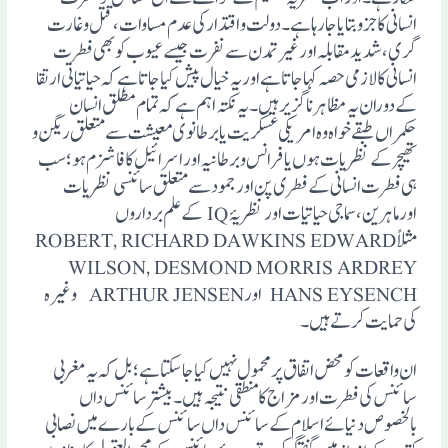
انسانی کا جزو بتایا جا رہا ہے۔ دولت و اقتدار کی عدم مساوات، قتل و غارت
گری، شدید مقابلہ اور غیر تمدن سے نفرت جیسے عیوب کو بھی فطرت
انسانی کا لازمی حصہ کہا جاتا ہے اور یہ خیال پیش کیا جاتا ہے کہ حیاتیاتی ارتقا
کے دوران یہ مظاہر ناگزیرہیں۔ یہ نکتہ اہم ہے کہ تمام مطلق انسان
حکمراں طبقے خواہ وہ امریکی عسکریت یا برطانوی معیشت سے متعلق ریگن و
تھیچر کے نظریات ہوں یا فرانس و برطانیہ اور اسرائیل کا فاشزم ہو ؛سب
ہی فطرت انسانی کے فطری پن اور جمود سے متعلق سائنسی نظریات
اورماہرین، سماجی حیاتیات اور نظریۂ IQ کے علم برداروں
مثلاً ROBERT, RICHARD DAWKINS EDWARD
WILSON, DESMOND MORRIS ARDREY
HANS EYSENCH اور ARTHUR JENSEN وغیرہ
کی حمایت کرتے ہیں۔
ان واقعات کو محض اتفاق پرمحمول نہیں کیا جاسکتا ہے؛ بل کہ یہ مغربی
سائنس کی فطرت اور مزاج کا منطقی نتیجہ ہیں۔ بیشتر سائنس داں
بالخصوص دنیائے اسلام کے سائنس داں سائنس کے بارے میں نصابی