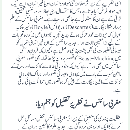
اسی نظریے کے زیر اثر مطالعۂ شئ خواہ وہ انسان ہو یا غیر انسان، اسے ایک
ایسا مواد فرض کیا جاتا ہے، جس کا استحصال، چیر پھاڑ اور سائنسی تحقیق و
ترقی کے لیے ان کا استعمال بے جا بھی درست ہے۔ مغربی سائنس کے علم
بردار مثلاً دیکارت (Descartes) اور بوائل ( Boyle) وغیرہ کا یہ
خیال کہ حیوانات خود حرکی ہوتے جدید تجربہ گاہوں میں مذکورہ تجربات
کے لیے بڑا معین ثابت ہوا۔ جدید سائنس کے ان غیر انسانی افعال کو
عیسائی تعلیمات کی بھی پشت پناہی حاصل ہے، کیوںکہ قرونِ وسطیٰ
میں Beast-Machine کا تصور پروان چڑھا تھا۔یہی تصور مغربی
سائنس میں بھی در آیا ہے کیوںکہ وجودیاتی لحاظ سے کائنات اور روح کے
مابین نسبت کے بارے میں یہودی و عیسائی تصور اور ادراک انا و مادی
کائنات کے مابین دیکارت کے پیش کردہ تصور میں مماثلت پائی جاتی
ہے۔
مغربی سائنس نے نظریۂ تقلیل کو جنم دیا:
عقلیت پسندی کی منطق کے زیر اثر مغربی سائنس محض مسائل حل
کرنے کا ایک ادارہ بن کر رہ گئی ہے۔ جدید علوم کا تعین اور ان کے