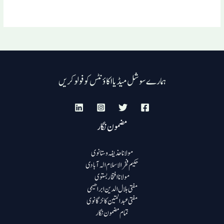
ہمارے سوشل میڈیا اکاؤنٹس کو فولو کریں
مضمون نگار
مولانا حذیفہ وستانوی
حکیم فخرالاسلام الہ آبادی
مولانا افتخار بستوی
مفتی ہلال الدین ابراھیمی
مفتی عبد المتین کانڑگانوی
تمام مضمون نگار