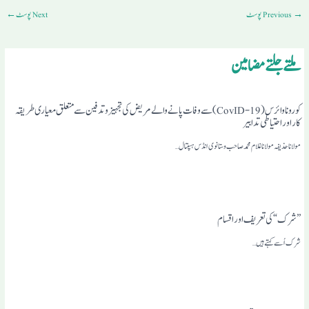
→
Previous پوسٹ
Next پوسٹ
←
ملتے جلتے مضامین
کوروناوائرس (19-CovID) سے وفات پانے والے مریض کی تجہیز و تد فین سے متعلق معیاری طریقہ
کار اور احتیاطی تدابیر
مولانا حذیفہ مولانا غلام محمد صاحب وستانوی انڈس ہسپتال…
”شرک“کی تعریف اور اقسام
شرک اُسے کہتے ہیں…