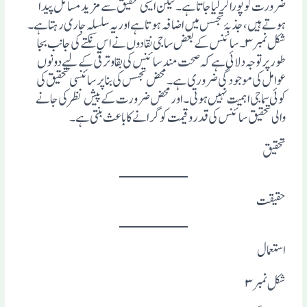
ضرورت کو پورا کر لیا جاتا ہے۔ لیکن ایسی تحقیق سے مزید مسائل پیدا
ہوتے ہیں، جذبۂ تجسس میں اضافہ ہوتا ہے او ریہ سلسلہ جاری رہتا ہے۔
شکل نمبر۳۔ سائنس کے بعض ساجی نقادوں نے اس نکتے کی جانب بجا
طور پر توجہ دلائی ہے کہ صحت مند سائنس کی بقا و ترقی کے لیے دونوں
عوامل کی موجودگی ضروری ہے۔ محض تجسس کی بنا پر سائنسی تحقیق کی
کوئی سماجی اہمیت نہیں ہوتی۔ اور محض ضرورت کے پیش نظر کی جانے
والی تحقیق سائنس کی قدر و قیمت کو گرانے کا باعث بنتی ہے۔
تحقیق
حقیقت
استعمال
شکل نمبر۳