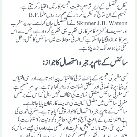
نظریۂ تقلیل کے زیر اثر معروضیت تجسیم کا رنگ اختیار کرلیتی ہے۔
تجسیم کے ان نتائج کو نظریۂ کردار کے علم برداروں مثلاً B.F.
Skinner J.B. Watson نے بالتفصیل بیان کیا ہے۔ جدید مغرب
اور سوویت مارکسزم کا سرکاری نظریہ یہی نظریۂ کردار ہے، جس سے اس
امر کا اندازہ لگایا جاسکتا ہے کہ انسانی معاملات میں سائنس کا عمل دخل
کتنی زیادہ حد تک بڑھ چکا ہے۔
سائنس کے نام پر جبر و استحصال کا جواز :
کسی مظہر کی تجسیم کے باعث ترقی کا التباس پیدا ہوتا ہے۔ اور اسی التباس
کی بنیاد پر ناانصافی اور مطلق انسانیت کو روا رکھا جاتا ہے۔ یہ امر مسلم ہے
کہ مغربی سائنس مطلق انسانیت کی مخالف نہیں ،بل کہ اس کے برعکس
مغربی سائنس میں مطلق انسانیت کی حمایت کا رجحان پایا جاتا ہے۔
سائنس کے نام پر جبر و استحصال کا جواز پیش کیا جاتا ہے۔ مغربی تمدن کی
بے اعتدالیوں کے باعث آج کا مغربی معاشرہ کو لونیت (استعماریت)
نسل پرستی، طبقہ وارانہ کشمکش و نفرت اور جنسی بے راہ روی جیسے مسائل کا
شکار ہے۔ اور اب نظریۂ تجسیم کے حوالے سے ان مسائل کو فطرت