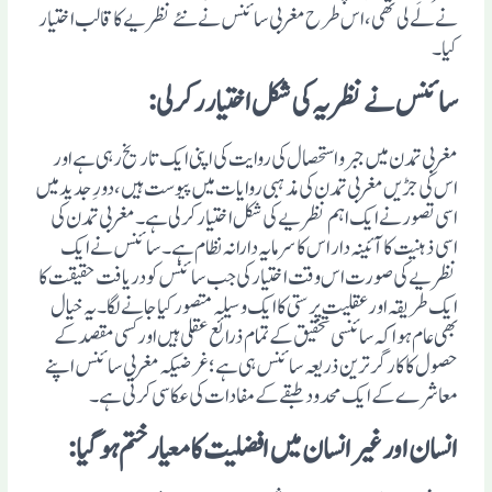
نے لے لی تھی ،اس طرح مغربی سائنس نے نئے نظریے کا قالب اختیار
کیا۔
سائنس نے نظریہ کی شکل اختیار رکرلی:
مغربی تمدن میں جبر و استحصال کی روایت کی اپنی ایک تاریخ رہی ہے اور
اس کی جڑیں مغربی تمدن کی مذہبی روایات میں پیوست ہیں،دورِ جدید میں
اسی تصور نے ایک اہم نظریے کی شکل اختیار کرلی ہے۔ مغربی تمدن کی
اسی ذہنیت کا آئینہ دار اس کا سرمایہ دارانہ نظام ہے۔ سائنس نے ایک
نظریے کی صورت اس وقت اختیار کی جب سائنس کو دریافت حقیقت کا
ایک طریقہ اور عقلیت پرستی کا ایک وسیلہ متصور کیا جانے لگا۔یہ خیال
بھی عام ہوا کہ سائنسی تحقیق کے تمام ذرائع عقلی ہیں اور کسی مقصد کے
حصول کا کارگر ترین ذریعہ سائنس ہی ہے؛ غرضیکہ مغربی سائنس اپنے
معاشرے کے ایک محدود طبقے کے مفادات کی عکاسی کرتی ہے۔
انسان اور غیر انسان میں افضلیت کا معیار ختم ہوگیا: