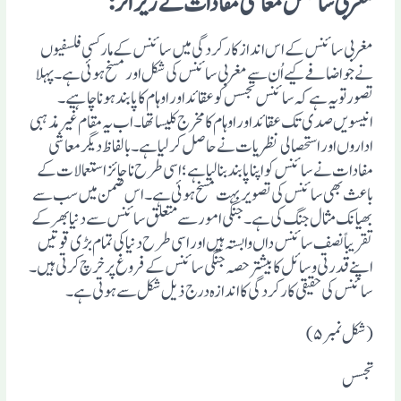
مغربی سائنس معاشی مفادات کے زیر اثر:
مغربی سائنس کے اس انداز کار کردگی میں سائنس کے مارکسی فلسفیوں
نے جو اضافے کیے اُن سے مغربی سائنس کی شکل اور مسخ ہوئی ہے۔ پہلا
تصور تو یہ ہے کہ سائنس تجسس کو عقائد اور اوہام کا پابند ہونا چاہیے۔
انیسویں صدی تک عقائد اور اوہام کا مخرج کلیسا تھا۔ اب یہ مقام غیر مذہبی
اداروں اور استحصالی نظریات نے حاصل کر لیا ہے۔ بالفاظ دیگر معاشی
مفادات نے سائنس کو اپنا پابند بنا لیا ہے؛ اسی طرح ناجائز استعمالات کے
باعث بھی سائنس کی تصویر بہت مسخ ہوئی ہے۔ اس ضمن میں سب سے
بھیانک مثال جنگ کی ہے۔ جنگی امور سے متعلق سائنس سے دنیا بھر کے
تقریباً نصف سائنس داں وابستہ ہیں اور اسی طرح دنیا کی تمام بڑی قوتیں
اپنے قدرتی وسائل کا بیشتر حصہ جنگی سائنس کے فروغ پر خرچ کرتی ہیں۔
سائنس کی حقیقی کارکردگی کا اندازہ درج ذیل شکل سے ہوتی ہے۔
(شکل نمبر۵)
تجسس