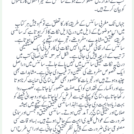
کتب کے انداز میں گفتگو کرتے ہوئے سائنس کے محیر العقول کارناموں
کو بیان کرتے ہیں۔
جہاں تک مغربی سائنس کے طریقۂ کار کا تعلق ہے تو کم و بیش ہر کتاب
میں اس موضوع کے ذیل میں درج ذیل نکات کا ذکر ہوتا ہے کہ سائنسی
طریقۂ تحقیق مشاہدے، مفروضے، تجربے اور نتیجے پر مشتمل ہوتا ہے۔
سائنس کے ارتقائی عمل میں انہیں نکات کی کار فرمائی ایک مستقیمی
ترتیب کے ذریعہ پیش کی جاتی ہے۔ شکل نمبر۳۔ لیکن نصابی کتب میں
درج یہ نکات حقیقی سائنس میں نہیں پائے جاتے۔ سائنس میں دراصل
ایک مخصوص مفروضے کی تلقین و ترغیب دی جاتی ہے۔ مشاہدات بھی
چنیدہ ہوتے ہیں اور تجربات کا مقصود بھی محض نتائج کی حمایت کرنا ہوتا
ہے اور انکسار کے فقدان کو ایک صفت متصور کیا جاتا ہے، تعصب روا
رکھا جاتا ہے، نتائج کو پہلے ہی سے فرض کر لیا جاتا ہے اور وجدانی فیصلے کو
بہت زیادہ اہمیت دی جاتی ہے؛ لہٰذا سائنسی تحقیق کے نتیجے میں ہمیشہ
صلاح اور حقیقی نتائج برآمد نہیں ہوتے۔ سائنسی تحقیق و تجسس اور سماجی
ضرورت کے عوامل کلیدی اہمیت کے حامل ہوتے ہیں۔ بسااوقات کسی
مصنوعی سماجی ضرورت کے پیش نظر تحقیق کی جاتی ہے اور اس طرح اس