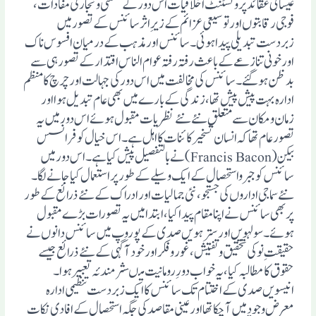
عیسائی عقائد پروٹسٹنٹ اخلاقیات اس دور کے صنعتی و تجارتی مفادات،
فوجی رقابتوں اور توسیعی عزائم کے زیرِ اثر سائنس کے تصور میں
زبردست تبدیلی پیدا ہوئی۔ سائنس اور مذہب کے درمیان افسوس ناک
اور خونی تنازعے کے باعث رفتہ رفتہ عوام الناس اقتدار کے تصور ہی سے
بد ظن ہوگئے۔ سائنس کی مخالفت میں اس دور کی جہالت اور چرچ کا منظم
ادارہ بہت پیش پیش تھا، زندگی کے بارے میں بھی عام تبدیل ہوا اور
زمان و مکان سے متعلق نئے نئے نظریات مقبول ہوئے اس دور میں یہ
تصور عام تھا کہ انسان تسخیرکائنات کا اہل ہے۔ اس خیال کو فرانسس
بیکن (Francis Bacon) نے بالتفصیل پیش کیا ہے۔ اس دور میں
سائنس کو جبرواستحصال کے ایک وسیلے کے طور پر استعمال کیا جانے لگا۔
نئے سماجی اداروں کی جستجو، نئی جمالیات اور ادراک کے نئے ذرائع کے طور
پر بھی سائنس نے اپنا مقام پیدا کیا، ابتدا میں یہ تصورات بڑے مقبول
ہوئے ۔سولہویں اور سترہویں صدی کے پوروپ میں سائنس دانوں نے
حقیقت ِنو کی تحقیق وتفتیش، غور وفکراور خود آگہی کے نئے ذرائع جیسے
حقوق کا مطالبہ کیا ،یہ خوا ب دورِرومانیت میںشرمندئہ تعبیر ہوا ۔
انیسویں صدی کے اختتام تک سائنس کا ایک زبردست تنظیمی ادارہ
معرضِ وجود میں آچکاتھا اور عینی مقاصد کی جگہ استحصال کے افادی نکات