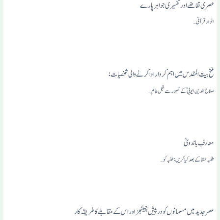
عصری تقاضے اور تفسیری جواہر پارے
انوار قرآنی …
فتح بیت المقدس میں اہم کردار ادا کرنے والی شخصیات:
صلاح الدین ایوبی ؒ کے ظہور سے قبل عالمِ…
معارفِ با ند ویؒ
طلبہ عشا کے بعد کیا کریں : طلبہ کو…
عصر جدیدمیں مسلمانوں کو درپیش چیلنجز اور اس کے مقابلے کا طریقہٴ کار