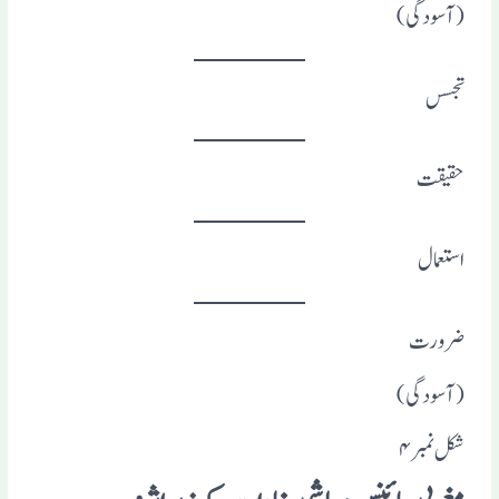
(آسودگی)
تجسس
حقیقت
استعمال
ضرورت
(آسودگی)
شکل نمبر۴