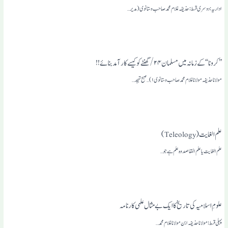
اداریہ: دوسری قسط: حذیفہ غلام محمد صاحب وستانوی (مدیر…
”کرونا“ کے زمانہ میں مسلمان ۲۴/ گھنٹے کو کیسے کار آمد بنائے!!
مولانا حذیفہ مولانا غلام محمد صاحب وستانوی ۱)…صبح تہجد…
علم الغایت (Teleology)
علم الغایت یا علم المقاصد وہ علم ہے جو…
علومِ اسلامیہ کی تاریخ کا ایک بے مثال علمی کارنامہ
پہلی قسط : مولانا حذیفہ ابن مولانا غلام محمد…