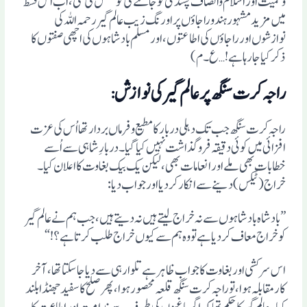
وحمیت اور اسلام وانصاف پسندی کو جاننے کی کوشش کی گئی، اب اس قسط
میں مزید مشہور ہندو راجاوٴں پر اورنگ زیب عالم گیررحمہ اللہ کی
نوازشوں اور راجاوٴں کی اطاعتوں، اور مسلم بادشاہوں کی اچھی صفتوں کا
ذکر کیا جارہا ہے! …ع۔م)
راجہ کرت سنگھ پر عالم گیر کی نوازش
:
راجہ کرت سنگھ جب تک دہلی دربار کا مطیع وفرماں بردار تھا اُس کی عزت
افزائی میں کوئی دقیقہ فرو گذاشت نہیں کیا گیا۔ دربارِ شاہی سے اُسے
خطابات بھی ملے اور انعامات بھی، لیکن یک بیک بغاوت کا اعلان کیا۔
خراج (ٹیکس) دینے سے انکار کردیا اور جواب دیا:
”بادشاہ بادشاہوں سے نہ خراج لیتے ہیں نہ دیتے ہیں، جب ہم نے عالم گیر
کوخراج معاف کردیا ہے تو وہ ہم سے کیوں خراج طلب کرتا ہے؟!“
اس سرکشی اور بغاوت کا جواب ظاہر ہے تلوار ہی سے دیا جاسکتا تھا، آخر
کار مقابلہ ہوا، تو راجہ کرت سنگھ قلعہ محصور ہوا، پھر صلح کا سفید جھنڈا بلند