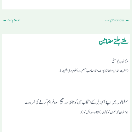
→
Previous پوسٹ
Next پوسٹ
←
ملتے جلتے مضامین
مکاتیبِ یوسفی
(حضرت اقدس مولانا شاہ یوسف متالا صاحبمہتمم دارالعلوم بری انگلینڈ)…
مسلمانوں میں اپنے آئیڈیل کے انتخاب میں کوتاہی اور صحیح اسوہ فراہم کرنے کی ضرورت
ابو صفوان محمد نعمان گوگانوی(استاذ جامعہ اکل کوا) …