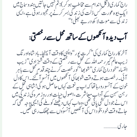
راج کماری (گل اندام سے مخاطب ہوکر): تم نہیں جانتیں ہندوسماج میں
ایک بیوہ عورت کس ذلت کی زندگی بسر کرنے پر مجبور ہوتی ہے، ایسی
زندگی سے موت لاکھ درجے بھلی!“
آب دیدہ آنکھوں کے ساتھ محل سے رخصتی
:
آخر کار راج کماری کی ”کرت پور“ واپسی کا وقت آپہنچا۔بادشاہ اورنگ
زیب عالم گیر رحمہ اللہ کے محل سے رخصتی کے وقت شہزادی ”زیب
النساء“ خود راج کماری ”شوبھا“ کو رخصت کرنے چند قدم محل سے باہر
آئی۔ رخصت ہوتے وقت شوبھا کی آنکھوں میں آنسو آگئے۔ اس کا دل
خون کے آنسو رو رہا تھا کہ اب یہ نعمت کہاں حاصل ہوگی! شاہی محل کے
رہن سہن کے آدابِ معاشرت، اصولِ حیات اور روز مرہ کی زندگی میں
اس نے جو دل کشی پائی تھی، وہ اب کہاں دیکھنے کو ملے گی! یہی وجہ تھی کہ
جاتے وقت خود بخود اس کی آنکھیں آنسوٴوں سے چھلک رہی تھیں۔
جاری……………