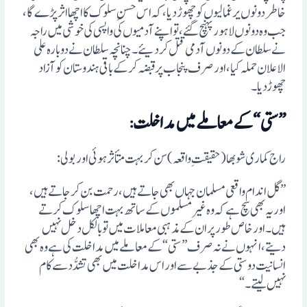
خاطر دونوں یرغمالیوں کو چھوڑ دیا، کہ اس حسنِ سلوک کا اچھا اثر پڑے گا،
جب وہ دونوں لاہور پہنچ گئے، تو اپنے آدمیوں کی واپسی کی خوشی میں راجہ
نے سلطان کے دونوں آدمی قتل کردیئے۔ چنانچہ سلطان نے دوبارہ علی
الاعلان حملہ کیا، اور صرف پنجاب پر قبضہ کرکے باقی ہندوستان کو آزاد
چھوڑدیا۔
”ستی“ کے معاملے میں مداخلت
:
راج کماری شوبھا (حقیقتِ واقعہ) سن کر بہت متأثر ہوئی اور بولی:
”گل اندام واقعی مسلمان جہاں بھی جاتے ہیں، رحمت بن کر جاتے ہیں،
اور یہ بھی سچ ہے کہ وہ غیر مسلموں کے ساتھ بہت اچھا سلوک کرتے
ہیں۔ اور خاص طور پر ان کے مذہبی معاملات میں تو بالکل دخل نہیں
دیتے، انہوں نے نہ صرف ”ستی“ کے معاملے میں مداخلت کی ہے وہ بھی
انسانیت دوستی کے جذبے سے اور اس مداخلت میں بھی تشدُّد سے کام
نہیں لیتے۔“