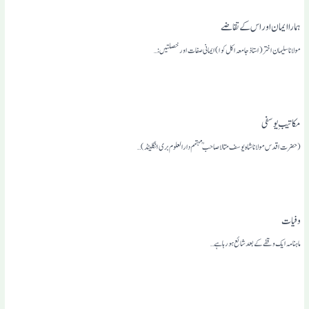
ہمارا ایمان اور اس کے تقاضے
مولانا سلیمان اختر(استاذ جامعہ اکل کوا) ایمانی صفات اور خصلتیں:…
مکاتیبِ یوسفی
(حضرت اقدس مولانا شاہ یوسف متالا صاحبمہتمم دارالعلوم بری انگلینڈ)…
وفیات
ماہنامہ ایک وقفے کے بعد شائع ہو رہا ہے…