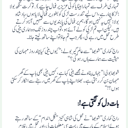
تمہاری طرف سے تمہارا بیٹا یا کوئی عزیز یرغمال چاہیے) … تو کرت سنگھ بولا
: لڑکا بیمار ہے، اس لیے تندرست لڑکی کو بطورِ یرغمال لایا ہوں، بادشاہ
بولا: نہیں یہ نہیں ہوگا، ہم یرغمال کی پابندیوں سے تمہیں آزاد کرتے
ہیں، لیکن اب تم لڑکی کو لے آئے ہو، تو اب چند روز تک وہ ہماری بیٹی کی
طرح محل میں رہے گی، پھر جب تم جاوٴ تو اپنے ساتھ لیتے جانا۔
راج کماری ”شوبھا“ سے عالم گیر بولے: ”کیوں بیٹی کیا چند روز مہمان کی
حیثیت سے ہمارے ہاں رہوگی؟“
شوبھا بولی:”جہاں پناہ نے مجھے بیٹی کہا ہے، کہیں بیٹی بھی باپ کے گھر
مہمان بن کر رہتی ہے۔ بھلا اپنے باپ کے گھر میں رہنے سے انکار کرسکتی
ہوں؟!“
بات دل کو لگتی ہے!
:
راج کماری ”شوبھا “ نے محل کی شاہی کنیز ”گُل اندام“ کے ساتھ رہتے
ہوئے اسلام کے بارے میں بہت سی معلومات لی، اور محل میں غلام