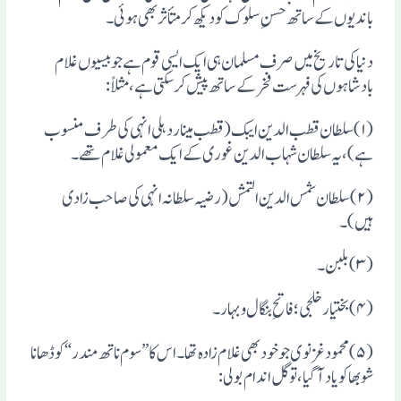
باندیوں کے ساتھ حسنِ سلوک کو دیکھ کر متأثر بھی ہوئی۔
دنیا کی تاریخ میں صرف مسلمان ہی ایک ایسی قوم ہے جو بیسیوں غلام
بادشاہوں کی فہرست فخر کے ساتھ پیش کرسکتی ہے، مثلاً:
(۱) سلطان قطب الدین ایبک (قطب مینار دہلی انہی کی طرف منسوب
ہے)، یہ سلطان شہاب الدین غوری کے ایک معمولی غلام تھے۔
(۲) سلطان شمس الدین التمش (رضیہ سلطانہ انہی کی صاحب زادی
ہیں)۔
(۳) بلبن۔
(۴) بختیار خلجی؛ فاتحِ بنگال وبہار۔
(۵) محمود غزنوی جو خود بھی غلام زادہ تھا۔ اس کا ”سوم ناتھ مندر“ کو ڈھانا
شوبھا کو یاد آگیا، تو گل اندام بولی: