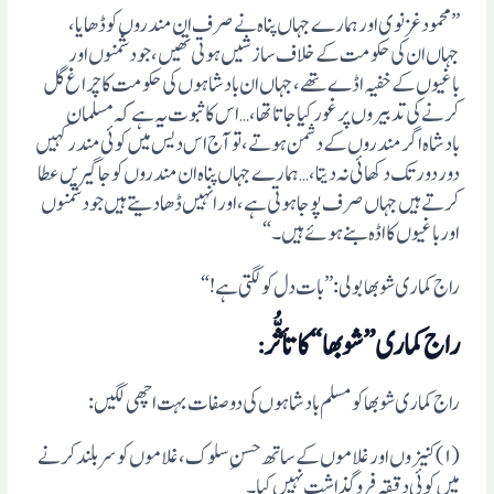
”محمود غزنوی اورہمارے جہاں پناہ نے صرف ان مندروں کو ڈھایا،
جہاں ان کی حکومت کے خلاف سازشیں ہوتی تھیں، جو دشمنوں اور
باغیوں کے خفیہ اڈے تھے، جہاں ان بادشاہوں کی حکومت کا چراغ گل
کرنے کی تدبیروں پر غور کیا جاتا تھا، … اس کا ثبوت یہ ہے کہ مسلمان
بادشاہ اگر مندروں کے دشمن ہوتے، تو آج اس دیس میں کوئی مندر کہیں
دور دور تک دکھائی نہ دیتا، … ہمارے جہاں پناہ ان مندروں کو جاگیریں عطا
کرتے ہیں جہاں صرف پوجا ہوتی ہے، اور انہیں ڈھادیتے ہیں جو دشمنوں
اور باغیوں کا اڈہ بنے ہوئے ہیں۔“
راج کماری شوبھا بولی: ”بات دل کو لگتی ہے!“
راج کماری ”شوبھا“ کا تأثُّر
:
راج کماری شوبھا کو مسلم بادشاہوں کی دو صفات بہت اچھی لگیں:
(۱) کنیزوں اور غلاموں کے ساتھ حسنِ سلوک، غلاموں کو سربلند کرنے
میں کوئی دقیقہ فروگذاشت نہیں کیا۔