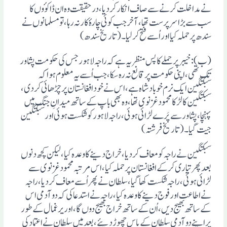
نے مداخلت کرنے سے صاف انکار کردیا، در حقیقت وہ ان ڈاکوٴوں کا
سب سے بڑا سرپرست تھا، آخر جب کوئی چارہٴ کار نہ رہا، تو مسلمانوں نے
سندھ پر حملہ کیا اور اُسے فتح کرلیا۔ (تاریخ سندھ)
(ب): خیبر پر حملے کا پس منظر یہ ہے کہ راجہ لاہور جس کی حکومت پشاور
تک تھی، اپنی حکومت پر قانع نہ رہ سکا، جب اُسے یہ معلوم ہوا کہ
سبکتگین ایک نرم خو بادشاہ ہے، اس نے خود افغانستان پر چڑھائی کردی،
سبکتگین کا لڑکا محمود غزنوی تھا، وہ بھی باپ کے ساتھ میدانِ جنگ میں
پہنچا، پشاور سے پَرے لڑائی ہوئی، راجہ لاہور کو شکست ہوئی اور سبکتگین
جیت گیا۔ (تاریخ فرشتہ)
سبکتگین نے راجہ کو معاف کردیا، خراج دینے کا وعدہ کیا، لیکن کچھ دنوں
بعد پھر تیاری کرکے افغانستان پر حملہ کیا، اس مرتبہ محمود غزنوی سے
لڑائی ہوئی، راجہ شکست کھاگیا، سلطان نے پھر اُسے معاف کردیا، راجہ
نے اطاعت اور فوج دینے کا وعدہ کیا، راجہ نے استدعا کی کہ دو آدمی اس
کے ساتھ بھیج دیں، اُن کے ساتھ خراج بھیج دوں گا، اور یرغمال کے طور
پر اپنے دو آدمی سلطان کے پاس چھوڑ دیئے، بعد میں سلطان نے اعتماد کی