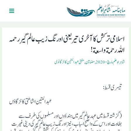
Ski
Main
t
Menu
conten
Post
navigation
اسلامی ترکش کا آخری تیر یعنی اورنگ زیب عالم گیررحمہ
اللہ رحمة واسعة!
شاہراہِ علم مارچ- 2020
,
مضامین
,
مفتی عبد المتین کانڑگانوی
تیسری قسط:
عبد المتین اشاعتی کانڑگاوٴں
(گزشتہ قسط میں عہد عالم گیر میں ہندوٴوں اور مسلموں کی طرف سے
بغاوت اور اس کے واضح اسباب ، نیز اورنگ زیب عالم گیر کی دینی غیرت