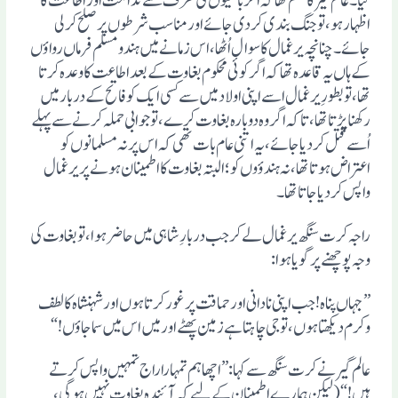
کیا۔ عالم گیر کا حکم تھا کہ اگر باغیوں کی طرف سے ندامت اور اطاعت کا
اظہار ہو، تو جنگ بندی کردی جائے اور مناسب شرطوں پر صلح کرلی
جائے۔ چنانچہ یرغمال کا سوال اُٹھا، اس زمانے میں ہندو مسلم فرماں رواوٴں
کے ہاں یہ قاعدہ تھا کہ اگر کوئی محکوم بغاوت کے بعد اطاعت کا وعدہ کرتا
تھا، تو بطورِ یرغمال اسے اپنی اولاد میں سے کسی ایک کو فاتح کے دربار میں
رکھنا پڑتا تھا، تاکہ اگر وہ دوبارہ بغاوت کرے، تو جوابی حملہ کرنے سے پہلے
اُسے قتل کردیا جائے، یہ اتنی عام بات تھی کہ اس پر نہ مسلمانوں کو
اعتراض ہوتا تھا، نہ ہندوٴوں کو؛ البتہ بغاوت کا اطمینان ہونے پر یرغمال
واپس کردیا جاتا تھا۔
راجہ کرت سنگھ یرغمال لے کر جب دربارِ شاہی میں حاضر ہوا، تو بغاوت کی
وجہ پوچھنے پر گویا ہوا:
”جہاں پناہ! جب اپنی نادانی اور حماقت پر غور کرتا ہوں اور شہنشاہ کا لطف
وکرم دیکھتا ہوں، تو جی چاہتا ہے زمین پھٹے اور میں اس میں سما جاوٴں!“
عالم گیر نے کرت سنگھ سے کہا: ”اچھا ہم تمہارا راج تمہیں واپس کرتے
ہیں!“(لیکن ہمارے اطمینان کے لیے کہ آئندہ بغاوت نہیں ہوگی،