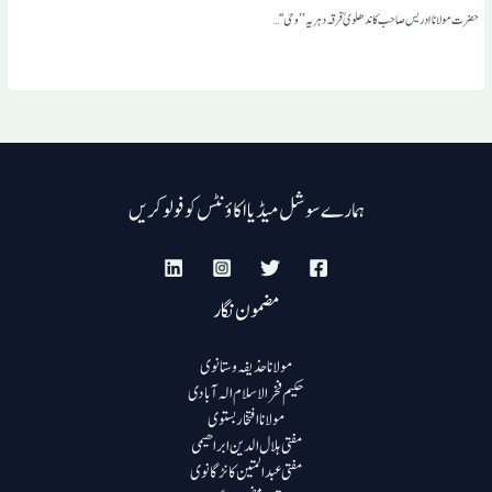
حضرت مولانا ادریس صاحب کاندھلوی ؒ فرقہ دہریہ ’’وحی‘‘…
ہمارے سوشل میڈیا اکاؤنٹس کو فولو کریں
مضمون نگار
مولانا حذیفہ وستانوی
حکیم فخرالاسلام الہ آبادی
مولانا افتخار بستوی
مفتی ہلال الدین ابراھیمی
مفتی عبد المتین کانڑگانوی