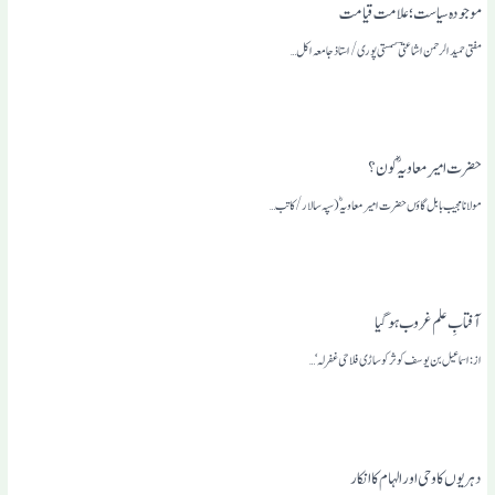
موجودہ سیاست؛ علامت قیامت
مفتی حمید الرحمن اشاعتی ؔ سمستی پوری /استاذ جامعہ اکل…
حضرت امیرِ معاویہؓ کون ؟
مولانا مجیب بابل گاؤں حضرت امیر معاویہؓ (سپہ سالار /کاتب…
آفتابِ علم غروب ہو گیا
از: اسماعیل بن یوسف کوثرکوساڑی فلاحی غفرلہ‘ …
دہریوں کا وحی اور الہام کا انکار