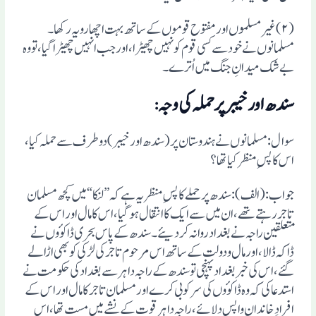
(۲)غیر مسلموں اور مفتوح قوموں کے ساتھ بہت اچھا رویہ رکھا۔
مسلمانوں نے خود سے کسی قوم کو نہیں چھیڑا، اور جب انہیں چھیڑا گیا، تو وہ
بے شک میدانِ جنگ میں اُترے۔
سندھ اور خیبر پر حملہ کی وجہ
:
سوال: مسلمانوں نے ہندوستان پر (سندھ اور خیبر) دو طرف سے حملہ کیا،
اس کا پس ِمنظر کیا تھا؟
جواب: (الف): سندھ پر حملے کا پس ِمنظر یہ ہے کہ ”لنکا“ میں کچھ مسلمان
تاجر رہتے تھے، ان میں سے ایک کا انتقال ہوگیا، اس کا مال اور اس کے
متعلقین راجہ نے بغداد روانہ کردیئے۔ سندھ کے پاس بحری ڈاکوٴوں نے
ڈاکہ ڈالا، اور مال ودولت کے ساتھ اس مرحوم تاجر کی لڑکی کو بھی اڑا لے
گئے، اس کی خبر بغداد پہنچی تو سندھ کے راجہ داہر سے بغداد کی حکومت نے
استدعا کی کہ وہ ڈاکوٴوں کی سرکوبی کرے اور مسلمان تاجر کا مال اور اس کے
افرادِ خاندان واپس دلائے، راجہ داہر قوت کے نشے میں مست تھا، اس